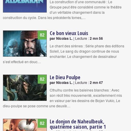
La construction d’une communauté : Le
Groupe peut être considéré comme le théâtre
d’un véritable changement dans la
construction du cycle. Dans les précédents tomes,…
Ce bon vieux Louis
82
par Nicolas L.
| Lecture :
2 mn 56
Le chant des sirènes : Série phare des éditions
Soleil, Le sang du dragon continue de nous
enchanter. Le changement de dessinateur
s’est effectué en douc…
Le Dieu Poulpe
82
par Nicolas L.
| Lecture :
2 mn 47
Cthulhu contre les baleines blanches : Avec
son récit très mouvementé, excellemment mis
en valeur par les dessins de Bojan Vukic, Le
dieu-poulpe se pose comme une deuxiè…
Le donjon de Naheulbeuk,
82
quatrième saison, partie 1