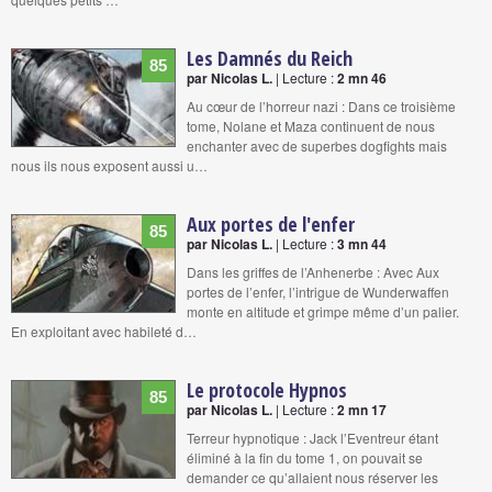
Les Damnés du Reich
85
par Nicolas L.
| Lecture :
2 mn 46
Au cœur de l’horreur nazi : Dans ce troisième
tome, Nolane et Maza continuent de nous
enchanter avec de superbes dogfights mais
nous ils nous exposent aussi u…
Aux portes de l'enfer
85
par Nicolas L.
| Lecture :
3 mn 44
Dans les griffes de l’Anhenerbe : Avec Aux
portes de l’enfer, l’intrigue de Wunderwaffen
monte en altitude et grimpe même d’un palier.
En exploitant avec habileté d…
Le protocole Hypnos
85
par Nicolas L.
| Lecture :
2 mn 17
Terreur hypnotique : Jack l’Eventreur étant
éliminé à la fin du tome 1, on pouvait se
demander ce qu’allaient nous réserver les