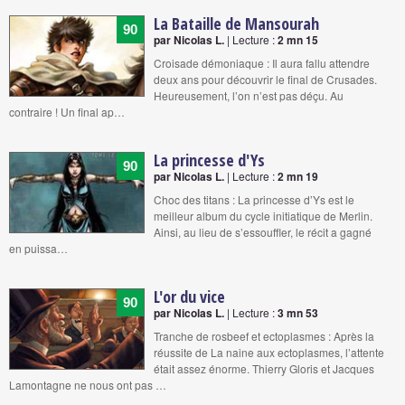
La Bataille de Mansourah
90
par Nicolas L.
| Lecture :
2 mn 15
Croisade démoniaque : Il aura fallu attendre
deux ans pour découvrir le final de Crusades.
Heureusement, l’on n’est pas déçu. Au
contraire ! Un final ap…
La princesse d'Ys
90
par Nicolas L.
| Lecture :
2 mn 19
Choc des titans : La princesse d’Ys est le
meilleur album du cycle initiatique de Merlin.
Ainsi, au lieu de s’essouffler, le récit a gagné
en puissa…
L'or du vice
90
par Nicolas L.
| Lecture :
3 mn 53
Tranche de rosbeef et ectoplasmes : Après la
réussite de La naine aux ectoplasmes, l’attente
était assez énorme. Thierry Gloris et Jacques
Lamontagne ne nous ont pas …