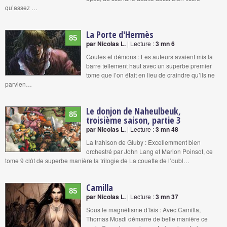
qu’assez …
La Porte d'Hermès
85
par Nicolas L.
| Lecture :
3 mn 6
Goules et démons : Les auteurs avaient mis la
barre tellement haut avec un superbe premier
tome que l’on était en lieu de craindre qu’ils ne
parvien…
Le donjon de Naheulbeuk,
85
troisième saison, partie 3
par Nicolas L.
| Lecture :
3 mn 48
La trahison de Gluby : Excellemment bien
orchestré par John Lang et Marion Poinsot, ce
tome 9 clôt de superbe manière la trilogie de La couette de l’oubl…
Camilla
85
par Nicolas L.
| Lecture :
3 mn 37
Sous le magnétisme d’Isis : Avec Camilla,
Thomas Mosdi démarre de belle manière ce