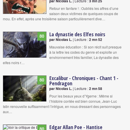
par Nicolas L.
| Lecture :
3 mn 25
Retour en fanfare ! : Oubliés les affres d’une
saison deux victimes de quelques coups de
mou. En effet, après une troisième saison particulièrement dive…
La dynastie des Elfes noirs
80
par Nicolas L.
| Lecture :
2 mn 52
Mauvaise éducation : Si son récit suit presque
à la lettre les codes du genre et exploite un
environnement très familier, La dynastie des
elfes noirs r…
Excalibur - Chroniques - Chant 1 -
80
Pendragon
par Nicolas L.
| Lecture :
2 mn 58
Pour les beaux yeux d’Ygerne : Même si
l’histoire contée est bien connue, Jean-Luc
Istin renouvelle suffisamment l’intrigue, en nous dressant des personnages
aux…
Edgar Allan Poe - Hantise
80