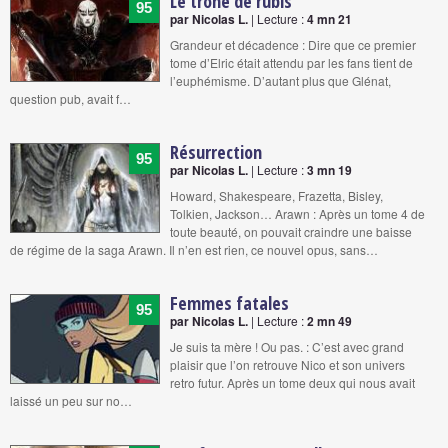
Le trône de rubis
95
par Nicolas L.
| Lecture :
4 mn 21
Grandeur et décadence : Dire que ce premier
tome d’Elric était attendu par les fans tient de
l’euphémisme. D’autant plus que Glénat,
question pub, avait f…
Résurrection
95
par Nicolas L.
| Lecture :
3 mn 19
Howard, Shakespeare, Frazetta, Bisley,
Tolkien, Jackson… Arawn : Après un tome 4 de
toute beauté, on pouvait craindre une baisse
de régime de la saga Arawn. Il n’en est rien, ce nouvel opus, sans…
Femmes fatales
95
par Nicolas L.
| Lecture :
2 mn 49
Je suis ta mère ! Ou pas. : C’est avec grand
plaisir que l’on retrouve Nico et son univers
retro futur. Après un tome deux qui nous avait
laissé un peu sur no…