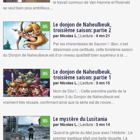
le travail commun de Van Hamme et Rosinski
se veut bien plus ambitieux…
Le donjon de Naheulbeuk,
85
troisième saison: partie 2
par Nicolas L.
| Lecture :
4 mn 21
Par les charentaises de Sauron ! : Bon, c’est
désormais une certitude, cette troisième saison
du Donjon de Naheulbeuk est d’un niveau qualitatif bien supérieur à la …
Le donjon de Naheulbeuk,
85
troisième saison: partie 1
par Nicolas L.
| Lecture :
3 mn 15
Nom de Dlul !.. : Cette première partie de la
saison 3 du Donjon de Naheulbeuk est
vraiment très réussie, confirmant ainsi que la série est de nouve…
Le mystère du Lusitania
85
par Nicolas L.
| Lecture :
3 mn 14
Quand le génie du Mal joue avec l’Histoire : Le
premier dyptique était une belle réussite. Là