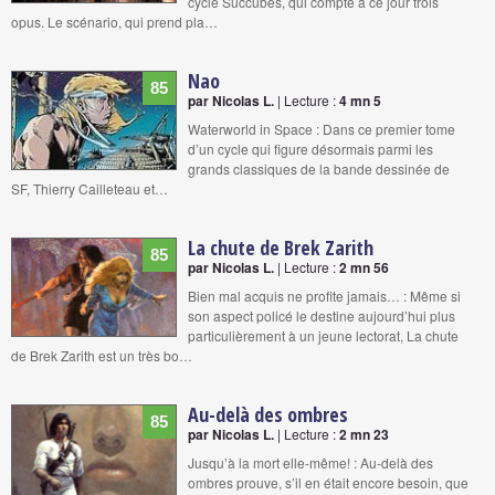
cycle Succubes, qui compte à ce jour trois
opus. Le scénario, qui prend pla…
Nao
85
par Nicolas L.
| Lecture :
4 mn 5
Waterworld in Space : Dans ce premier tome
d’un cycle qui figure désormais parmi les
grands classiques de la bande dessinée de
SF, Thierry Cailleteau et…
La chute de Brek Zarith
85
par Nicolas L.
| Lecture :
2 mn 56
Bien mal acquis ne profite jamais… : Même si
son aspect policé le destine aujourd’hui plus
particulièrement à un jeune lectorat, La chute
de Brek Zarith est un très bo…
Au-delà des ombres
85
par Nicolas L.
| Lecture :
2 mn 23
Jusqu’à la mort elle-même! : Au-delà des
ombres prouve, s’il en était encore besoin, que