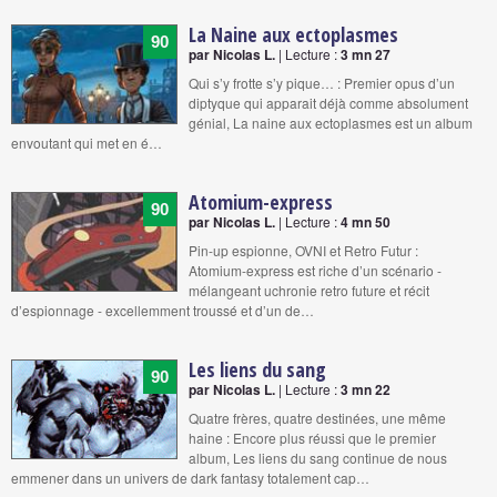
La Naine aux ectoplasmes
90
par Nicolas L.
| Lecture :
3 mn 27
Qui s’y frotte s’y pique… : Premier opus d’un
diptyque qui apparait déjà comme absolument
génial, La naine aux ectoplasmes est un album
envoutant qui met en é…
Atomium-express
90
par Nicolas L.
| Lecture :
4 mn 50
Pin-up espionne, OVNI et Retro Futur :
Atomium-express est riche d’un scénario -
mélangeant uchronie retro future et récit
d’espionnage - excellemment troussé et d’un de…
Les liens du sang
90
par Nicolas L.
| Lecture :
3 mn 22
Quatre frères, quatre destinées, une même
haine : Encore plus réussi que le premier
album, Les liens du sang continue de nous
emmener dans un univers de dark fantasy totalement cap…