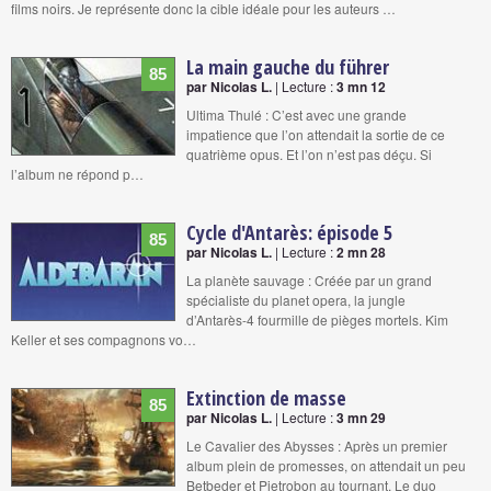
films noirs. Je représente donc la cible idéale pour les auteurs …
La main gauche du führer
85
par Nicolas L.
| Lecture :
3 mn 12
Ultima Thulé : C’est avec une grande
impatience que l’on attendait la sortie de ce
quatrième opus. Et l’on n’est pas déçu. Si
l’album ne répond p…
Cycle d'Antarès: épisode 5
85
par Nicolas L.
| Lecture :
2 mn 28
La planète sauvage : Créée par un grand
spécialiste du planet opera, la jungle
d’Antarès-4 fourmille de pièges mortels. Kim
Keller et ses compagnons vo…
Extinction de masse
85
par Nicolas L.
| Lecture :
3 mn 29
Le Cavalier des Abysses : Après un premier
album plein de promesses, on attendait un peu
Betbeder et Pietrobon au tournant. Le duo