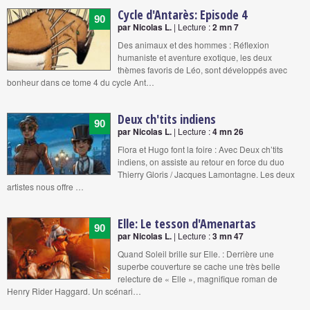
Cycle d'Antarès: Episode 4
90
par Nicolas L.
| Lecture :
2 mn 7
Des animaux et des hommes : Réflexion
humaniste et aventure exotique, les deux
thèmes favoris de Léo, sont développés avec
bonheur dans ce tome 4 du cycle Ant…
Deux ch'tits indiens
90
par Nicolas L.
| Lecture :
4 mn 26
Flora et Hugo font la foire : Avec Deux ch’tits
indiens, on assiste au retour en force du duo
Thierry Gloris / Jacques Lamontagne. Les deux
artistes nous offre …
Elle: Le tesson d'Amenartas
90
par Nicolas L.
| Lecture :
3 mn 47
Quand Soleil brille sur Elle. : Derrière une
superbe couverture se cache une très belle
relecture de « Elle », magnifique roman de
Henry Rider Haggard. Un scénari…