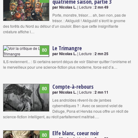
quatrième saison, partie 3
par Nicolas L.
| Lecture :
2 mn 49
Porte, monstre, trésor… ah, ben non, pas de
trésor. : Akliguidi ! Akliguidi! s’écrit le gnome
des forêts du Nord au détour d’un couloir. Bien que cette insignifiante
créature affiche l…
Le Trimangre
80
par Nicolas L.
| Lecture :
2 mn 25
ILS reviennent... : Si certains seront déçus de voir Stalner quitter l’onirisme et
le merveilleux pour une science-fiction plus moderne, force est d’a…
Compte-à-rebours
80
par Nicolas L.
| Lecture :
2 mn 11
Les androïdes rêvent-ils de jambes
cybernétiques ? : Avec ce second volet de
Déluge, Pona et Hervàs nous offre un récit de
science-fiction intelligent, au récit parfaitement maîtrisé.…
Elfe blanc, coeur noir
80