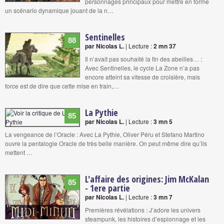
personnages principaux pour mettre en forme
un scénario dynamique jouant de la n…
Sentinelles
88
par Nicolas L.
| Lecture :
2 mn 37
Il n’avait pas souhaité la fin des abeilles… :
Avec Sentinelles, le cycle La Zone n’a pas
encore atteint sa vitesse de croisière, mais
force est de dire que cette mise en train,…
La Pythie
85
par Nicolas L.
| Lecture :
3 mn 5
La vengeance de l’Oracle : Avec La Pythie, Oliver Péru et Stefano Martino
ouvre la pentalogie Oracle de très belle manière. On peut même dire qu’ils
mettent …
L'affaire des origines: Jim McKalan
85
- 1ere partie
par Nicolas L.
| Lecture :
3 mn 7
Premières révélations : J’adore les univers
steampunk, les histoires d’espionnage et les