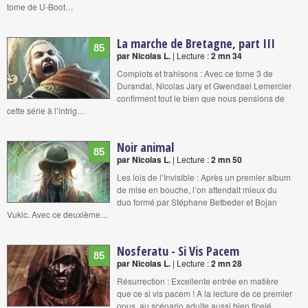
tome de U-Boot…
La marche de Bretagne, part III
85
par Nicolas L.
| Lecture :
2 mn 34
Complots et trahisons : Avec ce tome 3 de
Durandal, Nicolas Jary et Gwendael Lemercier
confirment tout le bien que nous pensions de
cette série à l’intrig…
Noir animal
85
par Nicolas L.
| Lecture :
2 mn 50
Les lois de l’Invisible : Après un premier album
de mise en bouche, l’on attendait mieux du
duo formé par Stéphane Betbeder et Bojan
Vukic. Avec ce deuxième…
Nosferatu - Si Vis Pacem
85
par Nicolas L.
| Lecture :
2 mn 28
Résurrection : Excellente entrée en matière
que ce si vis pacem ! A la lecture de ce premier
opus, au scénario adulte aussi bien ficelé