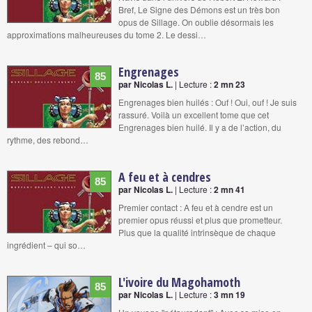
Bref, Le Signe des Démons est un très bon
opus de Sillage. On oublie désormais les
approximations malheureuses du tome 2. Le dessi…
Engrenages
85
par Nicolas L.
| Lecture :
2 mn 23
Engrenages bien huilés : Ouf ! Oui, ouf ! Je suis
rassuré. Voilà un excellent tome que cet
Engrenages bien huilé. Il y a de l’action, du
rythme, des rebond…
A feu et à cendres
85
par Nicolas L.
| Lecture :
2 mn 41
Premier contact : A feu et à cendre est un
premier opus réussi et plus que prometteur.
Plus que la qualité intrinsèque de chaque
ingrédient – qui so…
L'ivoire du Magohamoth
85
par Nicolas L.
| Lecture :
3 mn 19