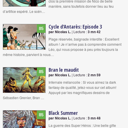
clos la première mission de Nico de belle
manière, sans toutefois donner lieu au feu
d’artifice espéré. Le scén…
Cycle d'Antarès: Episode 3
85
par Nicolas L.
| Lecture :
3 mn 42
Plage réservée, baignade interdite : Excellent
album ! Je n’arrive pas à comprendre comment
Léo, qui nous propose à peu près toujours la
même histoire, parvient à nous…
Bran le maudit
85
par Nicolas L.
| Lecture :
2 mn 59
Infernale mélancolie : Si vous aimez la dark
fantasy de qualité, jetez-vous sur cet album!
Appuyé par les magnifiques dessins de
Sébastien Grenier, Bran …
Black Summer
85
par Nicolas L.
| Lecture :
3 mn 48
La guerre des Super Héros : Une belle gifle