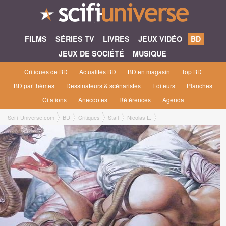
FILMS
SÉRIES TV
LIVRES
JEUX VIDÉO
BD
JEUX DE SOCIÉTÉ
MUSIQUE
Critiques de BD
Actualités BD
BD en magasin
Top BD
BD par thèmes
Dessinateurs & scénaristes
Editeurs
Planches
Citations
Anecdotes
Références
Agenda
Scifi-Universe.com
BD
Critiques
Staff
Nicolas L.