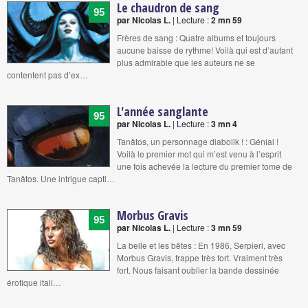
Le chaudron de sang
95
par Nicolas L.
| Lecture :
2 mn 59
Frères de sang : Quatre albums et toujours
aucune baisse de rythme! Voilà qui est d’autant
plus admirable que les auteurs ne se
contentent pas d’ex…
L'année sanglante
95
par Nicolas L.
| Lecture :
3 mn 4
Tanâtos, un personnage diabolik ! : Génial !
Voilà le premier mot qui m’est venu à l’esprit
une fois achevée la lecture du premier tome de
Tanâtos. Une intrigue capti…
Morbus Gravis
95
par Nicolas L.
| Lecture :
3 mn 59
La belle et les bêtes : En 1986, Serpieri, avec
Morbus Gravis, frappe très fort. Vraiment très
fort. Nous faisant oublier la bande dessinée
érotique itali…