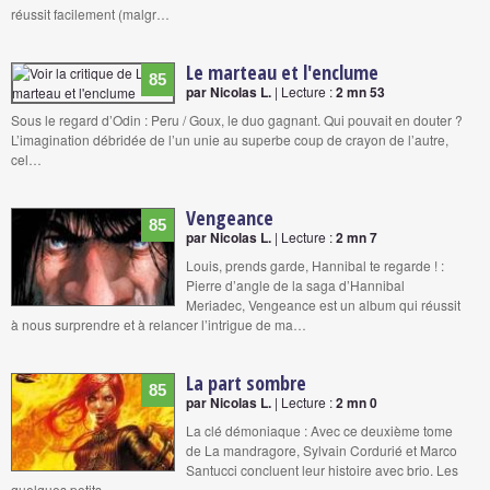
réussit facilement (malgr…
Le marteau et l'enclume
85
par Nicolas L.
| Lecture :
2 mn 53
Sous le regard d’Odin : Peru / Goux, le duo gagnant. Qui pouvait en douter ?
L’imagination débridée de l’un unie au superbe coup de crayon de l’autre,
cel…
Vengeance
85
par Nicolas L.
| Lecture :
2 mn 7
Louis, prends garde, Hannibal te regarde ! :
Pierre d’angle de la saga d’Hannibal
Meriadec, Vengeance est un album qui réussit
à nous surprendre et à relancer l’intrigue de ma…
La part sombre
85
par Nicolas L.
| Lecture :
2 mn 0
La clé démoniaque : Avec ce deuxième tome
de La mandragore, Sylvain Cordurié et Marco
Santucci concluent leur histoire avec brio. Les
quelques petits …