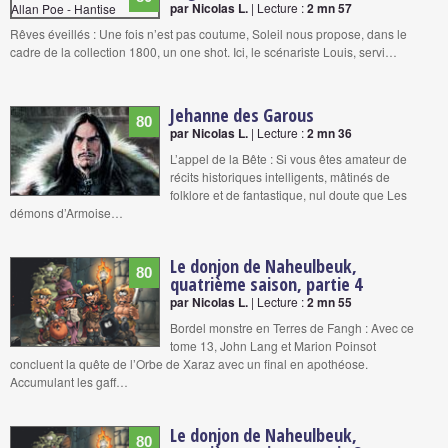
par Nicolas L.
| Lecture :
2 mn 57
Rêves éveillés : Une fois n’est pas coutume, Soleil nous propose, dans le
cadre de la collection 1800, un one shot. Ici, le scénariste Louis, servi…
Jehanne des Garous
80
par Nicolas L.
| Lecture :
2 mn 36
L’appel de la Bête : Si vous êtes amateur de
récits historiques intelligents, mâtinés de
folklore et de fantastique, nul doute que Les
démons d’Armoise…
Le donjon de Naheulbeuk,
80
quatrième saison, partie 4
par Nicolas L.
| Lecture :
2 mn 55
Bordel monstre en Terres de Fangh : Avec ce
tome 13, John Lang et Marion Poinsot
concluent la quête de l’Orbe de Xaraz avec un final en apothéose.
Accumulant les gaff…
Le donjon de Naheulbeuk,
80