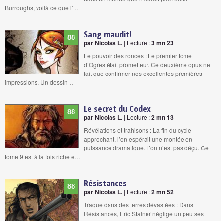
Burroughs, voilà ce que l’…
Sang maudit!
88
par Nicolas L.
| Lecture :
3 mn 23
Le pouvoir des ronces : Le premier tome
d’Ogres était prometteur. Ce deuxième opus ne
fait que confirmer nos excellentes premières
impressions. Un dessin …
Le secret du Codex
88
par Nicolas L.
| Lecture :
2 mn 13
Révélations et trahisons : La fin du cycle
approchant, l’on espérait une montée en
puissance dramatique. L’on n’est pas déçu. Ce
tome 9 est à la fois riche e…
Résistances
88
par Nicolas L.
| Lecture :
2 mn 52
Traque dans des terres dévastées : Dans
Résistances, Eric Stalner néglige un peu ses