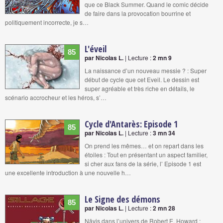
que ce Black Summer. Quand le comic décide
de faire dans la provocation bourrine et
politiquement incorrecte, je s…
L'éveil
85
par Nicolas L.
| Lecture :
2 mn 9
La naissance d’un nouveau messie ? : Super
début de cycle que cet Eveil. Le dessin est
super agréable et très riche en détails, le
scénario accrocheur et les héros, s’…
Cycle d'Antarès: Episode 1
85
par Nicolas L.
| Lecture :
3 mn 34
On prend les mêmes… et on repart dans les
étoiles : Tout en présentant un aspect familier,
si cher aux fans de la série, l’ Episode 1 est
une excellente introduction à une nouvelle h…
Le Signe des démons
85
par Nicolas L.
| Lecture :
2 mn 28
Nävis dans l’univers de Robert E. Howard :