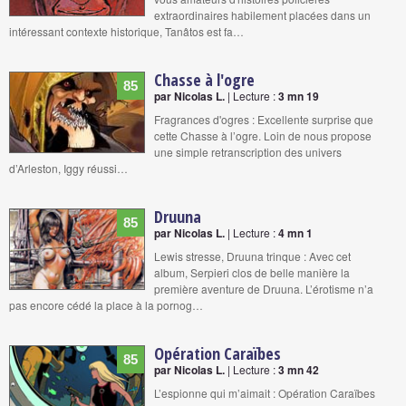
extraordinaires habilement placées dans un
intéressant contexte historique, Tanâtos est fa…
Chasse à l'ogre
85
par Nicolas L.
| Lecture :
3 mn 19
Fragrances d'ogres : Excellente surprise que
cette Chasse à l’ogre. Loin de nous propose
une simple retranscription des univers
d’Arleston, Iggy réussi…
Druuna
85
par Nicolas L.
| Lecture :
4 mn 1
Lewis stresse, Druuna trinque : Avec cet
album, Serpieri clos de belle manière la
première aventure de Druuna. L’érotisme n’a
pas encore cédé la place à la pornog…
Opération Caraïbes
85
par Nicolas L.
| Lecture :
3 mn 42
L’espionne qui m’aimait : Opération Caraïbes