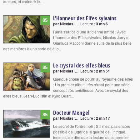
auteurs, et craindre le…
L'Honneur des Elfes sylvains
85
par Nicolas L.
| Lecture :
3 mn 6
Renaissance d’une ancienne amitié : Avec
L’honneur des Elfes sylvains, Nicolas Jarry et
Gianluca Macconi donne suite de la plus belle
des manières à une série déjà jo…
Le crystal des elfes bleus
85
par Nicolas L.
| Lecture :
2 mn 51
Quelque chose de pourri au royaume des elfes
: Un premier album très réussi pour une série-
concept très ambitieuse. Avec Le crystal des
elfes bleus, Jean-Luc Istin et Kyko Duart…
Docteur Mengel
85
par Nicolas L.
| Lecture :
2 mn 17
Le secret de l'ordre noir : S’il n’est pas encore
possible de juger de la qualité de l’intrigue,
force est de dire que la lecture de ce premier