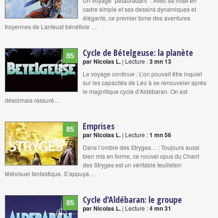
Un voyage ''pétauradant'' : Avec sa mise en
cadre simple et ses dessins dynamiques et
élégants, ce premier tome des aventures
troyennes de Lanfeust bénéficie …
Cycle de Bételgeuse: la planète
85
par Nicolas L.
| Lecture :
3 mn 13
Le voyage continue : L’on pouvait être inquiet
sur les capacités de Léo à se renouveler après
le magnifique cycle d’Aldébaran. On est
désormais rassuré…
Emprises
85
par Nicolas L.
| Lecture :
1 mn 56
Dans l’ombre des Stryges… : Toujours aussi
bien mis en forme, ce nouvel opus du Chant
des Stryges est un véritable feuilleton
télévisuel fantastique. S’appuya…
Cycle d'Aldébaran: le groupe
85
par Nicolas L.
| Lecture :
4 mn 31