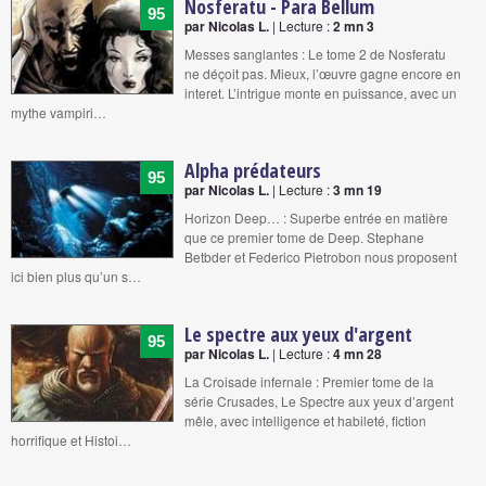
Nosferatu - Para Bellum
95
par Nicolas L.
| Lecture :
2 mn 3
Messes sanglantes : Le tome 2 de Nosferatu
ne déçoit pas. Mieux, l’œuvre gagne encore en
interet. L’intrigue monte en puissance, avec un
mythe vampiri…
Alpha prédateurs
95
par Nicolas L.
| Lecture :
3 mn 19
Horizon Deep… : Superbe entrée en matière
que ce premier tome de Deep. Stephane
Betbder et Federico Pietrobon nous proposent
ici bien plus qu’un s…
Le spectre aux yeux d'argent
95
par Nicolas L.
| Lecture :
4 mn 28
La Croisade infernale : Premier tome de la
série Crusades, Le Spectre aux yeux d’argent
mêle, avec intelligence et habileté, fiction
horrifique et Histoi…