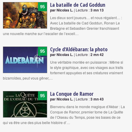
La bataille de Cad Goddun
95
par Nicolas L.
| Lecture :
3 mn 13
Les dieux sont joueurs… et nous régalent… :
Avec La bataille de Cad Goddun, Ronan Le
Bretagne et Sebastien Grenier franchissent
une nouvelle marche sur l’escalier de l’excell…
Cycle d'Aldébaran: la photo
95
par Nicolas L.
| Lecture :
2 mn 42
Une véritable montée en puissance : Même si
le style graphique, avec ces visages aux traits
fortement appuyées et ses créatures vraiment
bizarroïdes, peut vous gêner,…
La Conque de Ramor
95
par Nicolas L.
| Lecture :
3 mn 43
Bienvenu dans le monde magique d’Akbar : La
Conque de Ramor, premier tome de La Quête
de l’Oiseau du Temps, pose les bases de ce
qui va être une des plus belle histoire d’…