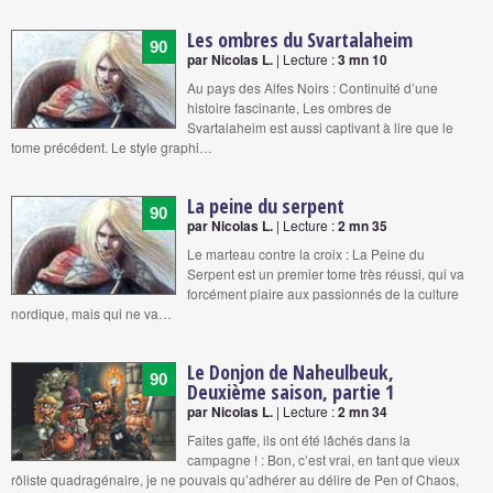
Les ombres du Svartalaheim
90
par Nicolas L.
| Lecture :
3 mn 10
Au pays des Alfes Noirs : Continuité d’une
histoire fascinante, Les ombres de
Svartalaheim est aussi captivant à lire que le
tome précédent. Le style graphi…
La peine du serpent
90
par Nicolas L.
| Lecture :
2 mn 35
Le marteau contre la croix : La Peine du
Serpent est un premier tome très réussi, qui va
forcément plaire aux passionnés de la culture
nordique, mais qui ne va…
Le Donjon de Naheulbeuk,
90
Deuxième saison, partie 1
par Nicolas L.
| Lecture :
2 mn 34
Faites gaffe, ils ont été lâchés dans la
campagne ! : Bon, c’est vrai, en tant que vieux
rôliste quadragénaire, je ne pouvais qu’adhérer au délire de Pen of Chaos,