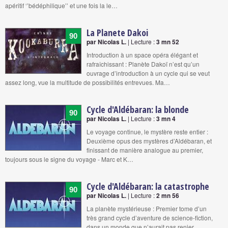
apéritif ‘’bédéphilique’’ et une fois la le…
La Planete Dakoi
90
par Nicolas L.
| Lecture :
3 mn 52
Introduction à un space opéra élégant et
rafraîchissant : Planète Dakoï n’est qu’un
ouvrage d’introduction à un cycle qui se veut
assez long, vue la multitude de possibilités entrevues. Ma…
Cycle d'Aldébaran: la blonde
90
par Nicolas L.
| Lecture :
3 mn 4
Le voyage continue, le mystère reste entier :
Deuxième opus des mystères d’Aldébaran, et
finissant de manière analogue au premier,
toujours sous le signe du voyage - Marc et K…
Cycle d'Aldébaran: la catastrophe
90
par Nicolas L.
| Lecture :
2 mn 56
La planète mystérieuse : Premier tome d’un
très grand cycle d’aventure de science-fiction,
dans un monde que n’aurait pas renier