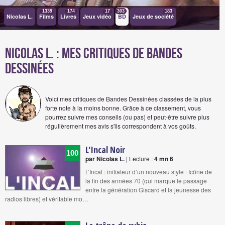
1339
174
17
303
183
Nicolas L.
Films
Livres
Jeux vidéo
BD
Jeux de société
Nicolas L. : Mes critiques de bandes
dessinées
Voici mes critiques de Bandes Dessinées classées de la plus
forte note à la moins bonne. Grâce à ce classement, vous
pourrez suivre mes conseils (ou pas) et peut-être suivre plus
régulièrement mes avis s'ils correspondent à vos goûts.
L'Incal Noir
100
par Nicolas L.
| Lecture :
4 mn 6
L’Incal : initiateur d’un nouveau style : Icône de
la fin des années 70 (qui marque le passage
entre la génération Giscard et la jeunesse des
radios libres) et véritable mo…