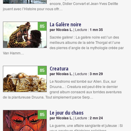
encore, Didier Convart et Jean-Yves Delitte
jouent avec l’Histoire pour nous offr…
La Galère noire
85
par Nicolas L.
| Lecture :
1 mn 35
Sacrée galère! : La galère noire est l’un des
meilleurs albums de la série Thorgal et l’une
des pierres d’angle de la mythologie créée par
Van Hamm…
Creatura
85
par Nicolas L.
| Lecture :
3 mn 29
Le Nostromo est tombé sur Alien. Eux, sur
Druuna... : Creatura est peut-être le dernier
grand album consacré aux torrides aventures
de la plantureuse Druuna. Tout simplement parce Serp…
Le jour du chaos
85
par Nicolas L.
| Lecture :
2 mn 24
La guerre, une affaire sanglante et juteuse : Si
vous amateurs d'histoires policières