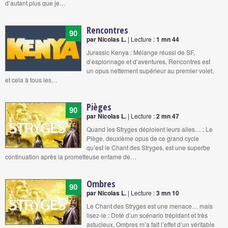
d’autant plus que je…
Rencontres
90
par Nicolas L.
| Lecture :
1 mn 44
Jurassic Kenya : Mélange réussi de SF,
d’espionnage et d’aventures, Rencontres est
un opus nettement supérieur au premier volet,
et cela à tous les…
Pièges
90
par Nicolas L.
| Lecture :
2 mn 47
Quand les Stryges déploient leurs ailes… : Le
Piège, deuxième opus de ce grand cycle
qu’est le Chant des Stryges, est une superbe
continuation après la prometteuse entame de…
Ombres
90
par Nicolas L.
| Lecture :
3 mn 10
Le Chant des Stryges est une menace… mais
lisez-le : Doté d’un scénario trépidant et très
astucieux, Ombres m’a fait l’effet d’un véritable