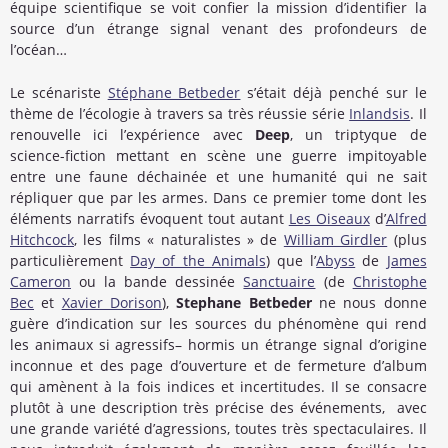
équipe scientifique se voit confier la mission d’identifier la
source d’un étrange signal venant des profondeurs de
l’océan…
Le scénariste
Stéphane Betbeder
s’était déjà penché sur le
thème de l’écologie à travers sa très réussie série
Inlandsis
. Il
renouvelle ici l’expérience avec
Deep
, un triptyque de
science-fiction mettant en scène une guerre impitoyable
entre une faune déchainée et une humanité qui ne sait
répliquer que par les armes. Dans ce premier tome dont les
éléments narratifs évoquent tout autant
Les Oiseaux
d’
Alfred
Hitchcock
, les films « naturalistes » de
William Girdler
(plus
particulièrement
Day of the Animals
) que l’
Abyss
de
James
Cameron
ou la bande dessinée
Sanctuaire
(de
Christophe
Bec
et
Xavier Dorison
),
Stephane Betbeder
ne nous donne
guère d’indication sur les sources du phénomène qui rend
les animaux si agressifs– hormis un étrange signal d’origine
inconnue et des page d’ouverture et de fermeture d’album
qui amènent à la fois indices et incertitudes. Il se consacre
plutôt à une description très précise des événements, avec
une grande variété d’agressions, toutes très spectaculaires. Il