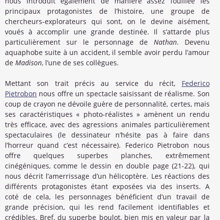
nous introduit également de manière assez fouillée les
principaux protagonistes de l’histoire, une groupe de
chercheurs-explorateurs qui sont, on le devine aisément,
voués à accomplir une grande destinée. Il s’attarde plus
particulièrement sur le personnage de
Nathan
. Devenu
aquaphobe suite à un accident, il semble avoir perdu l’amour
de
Madison
, l’une de ses collègues.
Mettant son trait précis au service du récit,
Federico
Pietrobon
nous offre un spectacle saisissant de réalisme. Son
coup de crayon ne dévoile guère de personnalité, certes, mais
ses caractéristiques « photo-réalistes » amènent un rendu
très efficace, avec des agressions animales particulièrement
spectaculaires (le dessinateur n’hésite pas à faire dans
l’horreur quand c’est nécessaire). Federico Pietrobon nous
offre quelques superbes planches, extrêmement
cinégéniques, comme le dessin en double page (21-22), qui
nous décrit l’amerrissage d’un hélicoptère. Les réactions des
différents protagonistes étant exposées via des inserts. A
coté de cela, les personnages bénéficient d’un travail de
grande précision, qui les rend facilement identifiables et
crédibles. Bref, du superbe boulot, bien mis en valeur par la