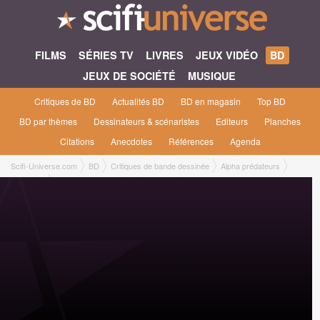
FILMS
SÉRIES TV
LIVRES
JEUX VIDÉO
BD
JEUX DE SOCIÉTÉ
MUSIQUE
Critiques de BD
Actualités BD
BD en magasin
Top BD
BD par thèmes
Dessinateurs & scénaristes
Editeurs
Planches
Citations
Anecdotes
Références
Agenda
Scifi-Universe.com
BD
Critiques de bande dessinée
Alpha prédateurs
Nicolas L.