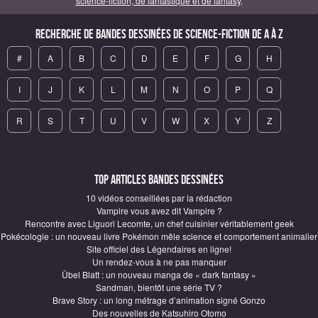
science-fiction, de fantastique et de fantasy
.
Recherche de Bandes Dessinées de science-fiction de A à Z
#
A
B
C
D
E
F
G
H
I
J
K
L
M
N
O
P
Q
R
S
T
U
V
W
X
Y
Z
Top articles Bandes Dessinées
10 vidéos conseillées par la rédaction
Vampire vous avez dit Vampire ?
Rencontre avec Liguori Lecomte, un chef cuisinier véritablement geek
Pokécologie : un nouveau livre Pokémon mêle science et comportement animalier
Site officiel des Légendaires en ligne!
Un rendez-vous à ne pas manquer
Übel Blatt : un nouveau manga de « dark fantasy »
Sandman, bientôt une série TV ?
Brave Story : un long métrage d’animation signé Gonzo
Des nouvelles de Katsuhiro Otomo