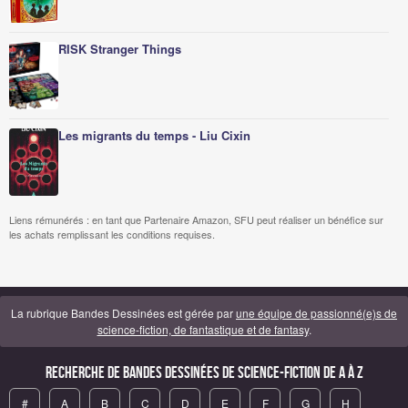
RISK Stranger Things
Les migrants du temps - Liu Cixin
Liens rémunérés : en tant que Partenaire Amazon, SFU peut réaliser un bénéfice sur
les achats remplissant les conditions requises.
La rubrique Bandes Dessinées est gérée par
une équipe de passionné(e)s de
science-fiction, de fantastique et de fantasy
.
Recherche de Bandes Dessinées de science-fiction de A à Z
#
A
B
C
D
E
F
G
H