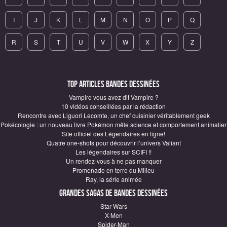
I
J
K
L
M
N
O
P
Q
R
S
T
U
V
W
X
Y
Z
Top articles Bandes Dessinées
Vampire vous avez dit Vampire ?
10 vidéos conseillées par la rédaction
Rencontre avec Liguori Lecomte, un chef cuisinier véritablement geek
Pokécologie : un nouveau livre Pokémon mêle science et comportement animalier
Site officiel des Légendaires en ligne!
Quatre one-shots pour découvrir l’univers Valiant
Les légendaires sur SCIFI !!
Un rendez-vous à ne pas manquer
Promenade en terre du Milieu
Ray, la série animée
Grandes sagas de Bandes Dessinées
Star Wars
X-Men
Spider-Man