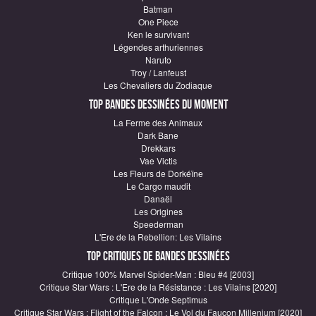
Batman
One Piece
Ken le survivant
Légendes arthuriennes
Naruto
Troy / Lanfeust
Les Chevaliers du Zodiaque
Top Bandes Dessinées du moment
La Ferme des Animaux
Dark Bane
Drekkars
Vae Victis
Les Fleurs de Dorkéïne
Le Cargo maudit
Danaël
Les Origines
Speederman
L'Ere de la Rebellion: Les Vilains
Top critiques de Bandes Dessinées
Critique 100% Marvel Spider-Man : Bleu #4 [2003]
Critique Star Wars : L'Ere de la Résistance : Les Vilains [2020]
Critique L'Onde Septimus
Critique Star Wars : Flight of the Falcon : Le Vol du Faucon Millenium [2020]