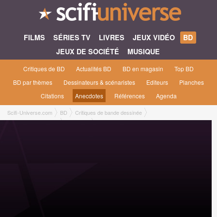
FILMS
SÉRIES TV
LIVRES
JEUX VIDÉO
BD
JEUX DE SOCIÉTÉ
MUSIQUE
Critiques de BD
Actualités BD
BD en magasin
Top BD
BD par thèmes
Dessinateurs & scénaristes
Editeurs
Planches
Citations
Anecdotes
Références
Agenda
Scifi-Universe.com
BD
Critiques de bande dessinée
La porte de Brazenac
Nicolas L.