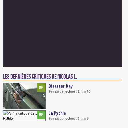
Les dernières critiques de Nicolas L.
Disaster Day
65
Temps de lecture :
2 mn 40
La Pythie
85
Temps de lecture :
3 mn 5