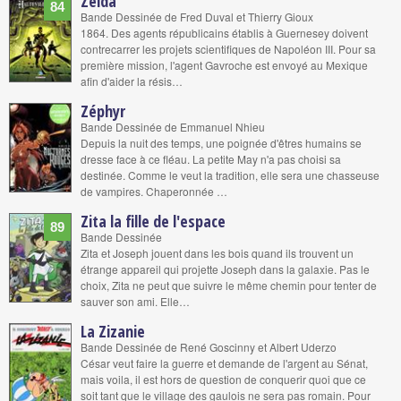
Zelda
84
Bande Dessinée de Fred Duval et Thierry Gioux
1864. Des agents républicains établis à Guernesey doivent
contrecarrer les projets scientifiques de Napoléon III. Pour sa
première mission, l'agent Gavroche est envoyé au Mexique
afin d'aider la résis…
Zéphyr
Bande Dessinée de Emmanuel Nhieu
Depuis la nuit des temps, une poignée d'êtres humains se
dresse face à ce fléau. La petite May n'a pas choisi sa
destinée. Comme le veut la tradition, elle sera une chasseuse
de vampires. Chaperonnée …
Zita la fille de l'espace
89
Bande Dessinée
Zita et Joseph jouent dans les bois quand ils trouvent un
étrange appareil qui projette Joseph dans la galaxie. Pas le
choix, Zita ne peut que suivre le même chemin pour tenter de
sauver son ami. Elle…
La Zizanie
Bande Dessinée de René Goscinny et Albert Uderzo
César veut faire la guerre et demande de l'argent au Sénat,
mais voila, il est hors de question de conquerir quoi que ce
soit tant que le village des gaulois ne sera pas romain. Pour