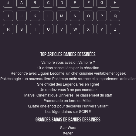
#
A
B
C
D
E
F
G
H
I
J
K
L
M
N
O
P
Q
R
S
T
U
V
W
X
Y
Z
Top articles Bandes Dessinées
Vampire vous avez dit Vampire ?
10 vidéos conseillées par la rédaction
Rencontre avec Liguori Lecomte, un chef cuisinier véritablement geek
Pokécologie : un nouveau livre Pokémon mêle science et comportement animalier
Site officiel des Légendaires en ligne!
Un rendez-vous à ne pas manquer
Marvel Cinématique Universe : le classement du staff
Promenade en terre du Milieu
Quatre one-shots pour découvrir l’univers Valiant
Les légendaires sur SCIFI !!
Grandes sagas de Bandes Dessinées
Star Wars
X-Men