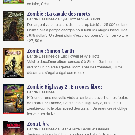
ce faire, Césa…
Zombie : La cavale des morts
Bande Dessinée de Kyle Hotz et Mike Raicht
De l'argent volé au cours d'un hold-up bâclé : 125 000 dollars.
Deux fusils à pompe chargés pour tenir les otages tranquilles
: 675 dollars. Un demi-plein d'essence pour s'enfuir en voiture
: 27, 50 d…
Zombie : Simon Garth
Bande Dessinée de Eric Powell et Kyle Hotz
Voici le deuxième album consacré à Simon Garth, un mort-
vivant d'un nouveau genre. Mordu par des zombies, il lutte
désormais d'égal à égal contre eux.
Zombie Highway 2 : En roues libres
Bande Dessinée
Prêts pour une nouvelle virée à tombeau ouvert sur les routes
de l'horreur? Foncez, avec Zombie Highway 2, la suite du
zombie-comic le plus speed des u.s.a. ! Un pneu crevé oblige
les voleurs du Ne…
Zona Libra
Bande Dessinée de Jean-Pierre Pécau et Damour
Toujours à la recherche du professeur Labory, Nash est