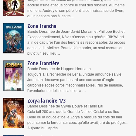
accusé d’une attaque contre le chef des rebelles. Au même
moment, Audrey et son père font la connaissance de Sven,
qui n’hésitera pas à les tra…
Zone franche
Bande Dessinée de Jean-David Morvan et Philippe Buchet
Exceptionnellement, Nävis s’associe au général Rib’Wund
afin de capturer l’un des terroristes responsables du procès
dont elle fut victime. Pour le faire parler, un seul recours ou
plutôt un seul lieu…
Zone frontière
Bande Dessinée de Huppen Hermann
Toujours à la recherche de Lena, unique amour de sa vie,
Jeremiah découvre par hasard une carcasse d'engin
carbonisé et des corps méconnaissables. Pris de malaise,
l'aventurier ne doit son salut qu'à …
Zorya la noire 1/3
Bande Dessinée de Sylvia Douyé et Fabio Lai
Cela fait 200 ans que la Grande Nuit de Cristal a eu lieu.
Celle où la douce et belle Zorya a basculé du côté du mal
pour semer la terreur sur ceux qu’elle avait juré de protéger...
Aujourd’hui, après…