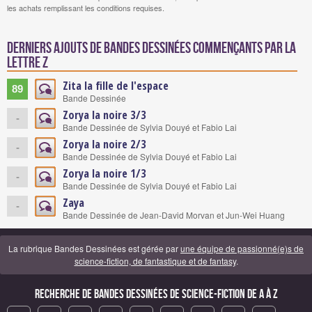
les achats remplissant les conditions requises.
Derniers ajouts de bandes dessinées commençants par la
lettre Z
Zita la fille de l'espace
89
Bande Dessinée
Zorya la noire 3/3
-
Bande Dessinée de Sylvia Douyé et Fabio Lai
Zorya la noire 2/3
-
Bande Dessinée de Sylvia Douyé et Fabio Lai
Zorya la noire 1/3
-
Bande Dessinée de Sylvia Douyé et Fabio Lai
Zaya
-
Bande Dessinée de Jean-David Morvan et Jun-Wei Huang
La rubrique Bandes Dessinées est gérée par
une équipe de passionné(e)s de
science-fiction, de fantastique et de fantasy
.
Recherche de Bandes Dessinées de science-fiction de A à Z