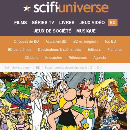
FILMS
SÉRIES TV
LIVRES
JEUX VIDÉO
BD
JEUX DE SOCIÉTÉ
MUSIQUE
Critiques de BD
Actualités BD
BD en magasin
Top BD
BD par thèmes
Dessinateurs & scénaristes
Editeurs
Planches
Citations
Anecdotes
Références
Agenda
Scifi-Universe.com
BD
Index bandes dessinées de A à Z
Z