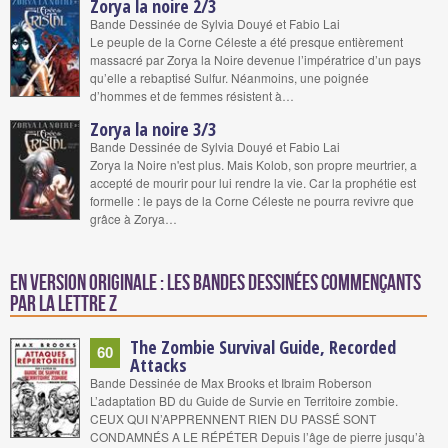
Zorya la noire 2/3
Bande Dessinée de Sylvia Douyé et Fabio Lai
Le peuple de la Corne Céleste a été presque entièrement
massacré par Zorya la Noire devenue l’impératrice d’un pays
qu’elle a rebaptisé Sulfur. Néanmoins, une poignée
d’hommes et de femmes résistent à…
Zorya la noire 3/3
Bande Dessinée de Sylvia Douyé et Fabio Lai
Zorya la Noire n'est plus. Mais Kolob, son propre meurtrier, a
accepté de mourir pour lui rendre la vie. Car la prophétie est
formelle : le pays de la Corne Céleste ne pourra revivre que
grâce à Zorya…
En version originale : Les bandes dessinées commençants
par la lettre Z
The Zombie Survival Guide, Recorded
60
Attacks
Bande Dessinée de Max Brooks et Ibraim Roberson
L’adaptation BD du Guide de Survie en Territoire zombie.
CEUX QUI N’APPRENNENT RIEN DU PASSÉ SONT
CONDAMNÉS A LE RÉPÉTER Depuis l’âge de pierre jusqu’à