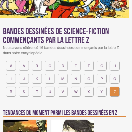
Bandes Dessinées de science-fiction
commençants par la lettre Z
Nous avons référencé 16 bandes dessinées commençants par la lettre Z
dans notre encyclopédie.
#
A
B
C
D
E
F
G
H
I
J
K
L
M
N
O
P
Q
R
S
T
U
V
W
X
Y
Z
Tendances du moment parmi les bandes dessinées en z