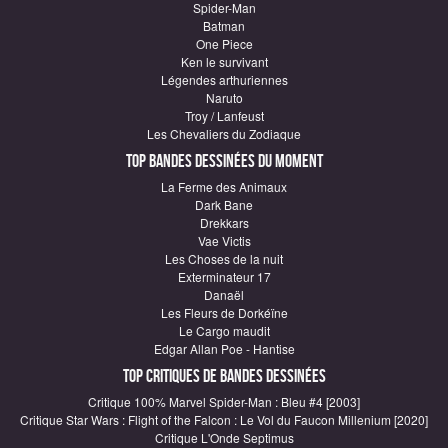
Spider-Man
Batman
One Piece
Ken le survivant
Légendes arthuriennes
Naruto
Troy / Lanfeust
Les Chevaliers du Zodiaque
Top Bandes Dessinées du moment
La Ferme des Animaux
Dark Bane
Drekkars
Vae Victis
Les Choses de la nuit
Exterminateur 17
Danaël
Les Fleurs de Dorkéïne
Le Cargo maudit
Edgar Allan Poe - Hantise
Top critiques de Bandes Dessinées
Critique 100% Marvel Spider-Man : Bleu #4 [2003]
Critique Star Wars : Flight of the Falcon : Le Vol du Faucon Millenium [2020]
Critique L'Onde Septimus