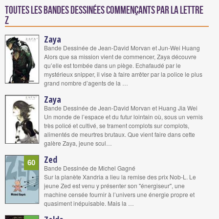
Toutes les bandes dessinées commençants par la lettre
Z
Zaya
Bande Dessinée de Jean-David Morvan et Jun-Wei Huang
Alors que sa mission vient de commencer, Zaya découvre
qu’elle est tombée dans un piège. Echafaudé par le
mystérieux snipper, il vise à faire arrêter par la police le plus
grand nombre d’agents de la …
Zaya
Bande Dessinée de Jean-David Morvan et Huang Jia Wei
Un monde de l’espace et du futur lointain où, sous un vernis
très policé et cultivé, se trament complots sur complots,
alimentés de meurtres brutaux. Que vient faire dans cette
galère Zaya, jeune scul…
Zed
60
Bande Dessinée de Michel Gagné
Sur la planète Xandria a lieu la remise des prix Nob-L. Le
jeune Zed est venu y présenter son "énergiseur", une
machine censée fournir à l’univers une énergie propre et
quasiment inépuisable. Mais la …