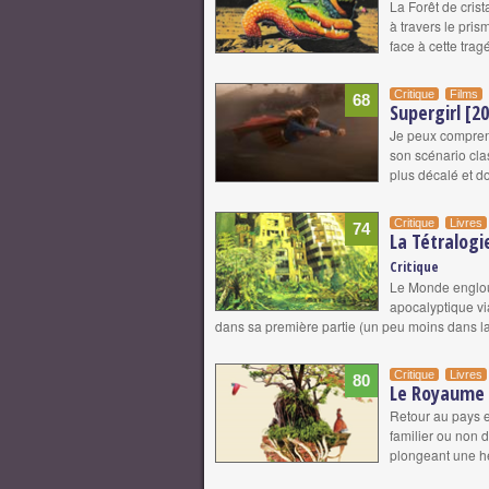
La Forêt de cris
à travers le pri
face à cette trag
Critique
Films
68
Supergirl [2
Je peux compren
son scénario clas
plus décalé et d
Critique
Livres
74
La Tétralogi
Critique
Le Monde englout
apocalyptique via
dans sa première partie (un peu moins dans 
Critique
Livres
80
Le Royaume 
Retour au pays 
familier ou non 
plongeant une hé