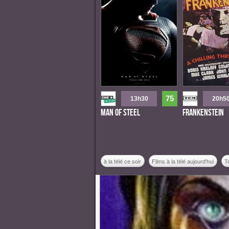
75
13h30
20h5
Man of Steel
Frankenstein
à la télé ce soir
Films à la télé aujourd'hui
T