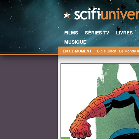
FILMS
SÉRIES TV
LIVRES
MUSIQUE
EN CE MOMENT :
Bible Black
Le Monde i
Bienvenue sur SFU : le site incontournable des f