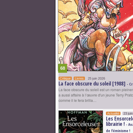
68
Critique
Livres
25 juin 2026
La face obscure du soleil [1988]
- C
La face obscure du soleil est un roman plein
a aussi affaire à l’œuvre d'un jeune Terry Pra
comme il le fera brilla…
Actualité
23 jui
Les Ensorcel
librairie !
- Av
de féminisme !