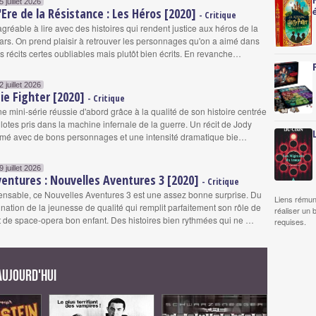
5 juillet 2026
L'Ere de la Résistance : Les Héros [2020]
- Critique
gréable à lire avec des histoires qui rendent justice aux héros de la
ars. On prend plaisir à retrouver les personnages qu'on a aimé dans
s récits certes oubliables mais plutôt bien écrits. En revanche…
2 juillet 2026
Tie Fighter [2020]
- Critique
ne mini-série réussie d'abord grâce à la qualité de son histoire centrée
lotes pris dans la machine infernale de la guerre. Un récit de Jody
hmé avec de bons personnages et une intensité dramatique bie…
9 juillet 2026
entures : Nouvelles Aventures 3 [2020]
- Critique
ensable, ce Nouvelles Aventures 3 est une assez bonne surprise. Du
Liens rémun
ination de la jeunesse de qualité qui remplit parfaitement son rôle de
réaliser un 
t de space-opera bon enfant. Des histoires bien rythmées qui ne …
requises.
 aujourd'hui