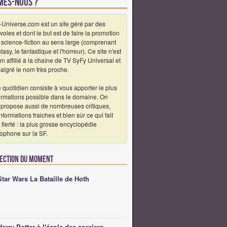
mes-nous ?
-Universe.com est un site géré par des
oles et dont le but est de faire la promotion
 science-fiction au sens large (comprenant
ntasy, le fantastique et l'horreur). Ce site n'est
en affilié à la chaîne de TV SyFy Universal et
algré le nom très proche.
 quotidien consiste à vous apporter le plus
formations possible dans le domaine. On
 propose aussi de nombreuses critiques,
nformations fraiches et bien sûr ce qui fait
 fierté : la plus grosse encyclopédie
ophone sur la SF.
lection du moment
Star Wars La Bataille de Hoth
Herry Potter à l'école des sorciers -