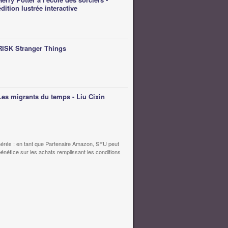
édition lustrée interactive
RISK Stranger Things
Les migrants du temps - Liu Cixin
érés : en tant que Partenaire Amazon, SFU peut
bénéfice sur les achats remplissant les conditions