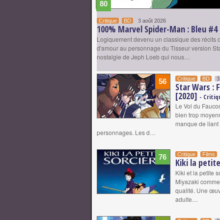
80
Critique
BD
3 août 2026
100% Marvel Spider-Man : Bleu #4
Logiquement devenu un classique des récits d
d'amour au personnage du Tisseur version Stan
nostalgie de Jeph Loeb qui nous…
Critique
BD
3
56
Star Wars : 
[2020]
- Criti
Le Vol du Fauco
bien trop moyen
manque de liant 
personnages. Les d…
Critique
Films
76
Kiki la petit
Kiki et la petite
Miyazaki comme d
qualité. Une œuv
adulte…