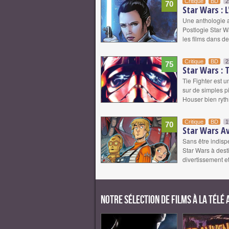
Critique
BD
2
70
Star Wars : 
Une anthologie a
Postlogie Star W
les films dans de
Critique
BD
2
75
Star Wars : 
Tie Fighter est u
sur de simples pi
Houser bien ryt
Critique
BD
1
70
Star Wars Av
Sans être indisp
Star Wars à dest
divertissement e
Notre sélection de films à la télé