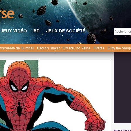
JEUX VIDÉO
BD
JEUX DE SOCIÉTÉ
ncroyable de Gumball
Demon Slayer : Kimetsu no Yaiba
Pirates
Buffy the Vamp
ans de films, séries, livres, BD et jeux de science-fiction.