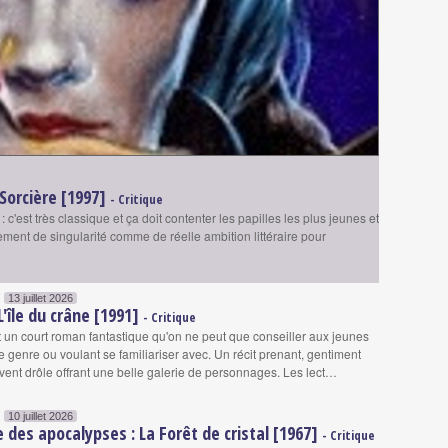
Sorcière [1997]
- Critique
c'est très classique et ça doit contenter les papilles les plus jeunes et
ment de singularité comme de réelle ambition littéraire pour
13 juillet 2026
 L'île du crâne [1991]
- Critique
st un court roman fantastique qu'on ne peut que conseiller aux jeunes
e genre ou voulant se familiariser avec. Un récit prenant, gentiment
uvent drôle offrant une belle galerie de personnages. Les lect…
10 juillet 2026
e des apocalypses : La Forêt de cristal [1967]
- Critique