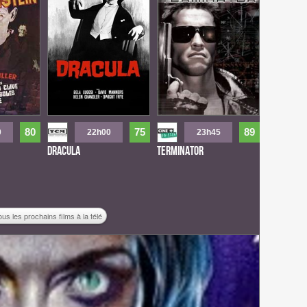
80
75
89
0
22h00
23h45
Dracula
Terminator
ous les prochains films à la télé