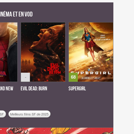
cinéma et en VOD
-
68
and New
Evil Dead: Burn
Supergirl
 SF
Meilleurs films SF de 2025