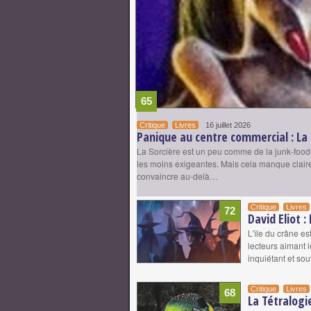
65
Critique
Livres
16 juillet 2026
Panique au centre commercial : La 
La Sorcière est un peu comme de la junk-food : 
les moins exigeantes. Mais cela manque claire
convaincre au-delà…
Critique
Livres
72
David Eliot :
L'île du crâne e
lecteurs aimant l
inquiétant et so
Critique
Livres
68
La Tétralogi