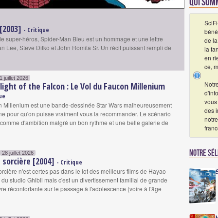
Qui som
SciFi
 [2003]
- Critique
bénév
e super-héros, Spider-Man Bleu est un hommage et une lettre
de la
 Lee, Steve Ditko et John Romita Sr. Un récit puissant rempli de
la fa
en ri
ce, m
1 juillet 2026
Notre
Flight of the Falcon : Le Vol du Faucon Millenium
d'in
que
vous
n Millenium est une bande-dessinée Star Wars malheureusement
des i
ne pour qu'on puisse vraiment vous la recommander. Le scénario
notre
comme d'ambition malgré un bon rythme et une belle galerie de
franc
Notre sé
28 juillet 2026
e sorcière [2004]
- Critique
 sorcière n'est certes pas dans le lot des meilleurs films de Hayao
u studio Ghibli mais c'est un divertissement familial de grande
re réconfortante sur le passage à l'adolescence (voire à l'âge