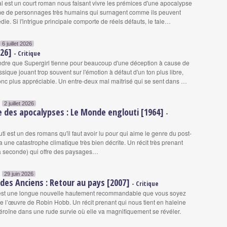
tal est un court roman nous faisant vivre les prémices d'une apocalypse
sme de personnages très humains qui surnagent comme ils peuvent
édie. Si l'intrigue principale comporte de réels défauts, le tale…
6 juillet 2026
026]
- Critique
dre que Supergirl tienne pour beaucoup d'une déception à cause de
sique jouant trop souvent sur l'émotion à défaut d'un ton plus libre,
onc plus appréciable. Un entre-deux mal maîtrisé qui se sent dans …
2 juillet 2026
e des apocalypses : Le Monde englouti [1964]
-
i est un des romans qu'il faut avoir lu pour qui aime le genre du post-
 une catastrophe climatique très bien décrite. Un récit très prenant
la seconde) qui offre des paysages…
29 juin 2026
des Anciens : Retour au pays [2007]
- Critique
est une longue nouvelle hautement recommandable que vous soyez
de l’œuvre de Robin Hobb. Un récit prenant qui nous tient en haleine
roïne dans une rude survie où elle va magnifiquement se révéler.