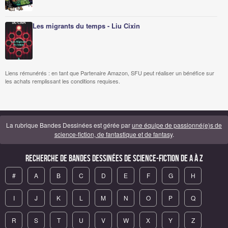
Les migrants du temps - Liu Cixin
Liens rémunérés : en tant que Partenaire Amazon, SFU peut réaliser un bénéfice sur
les achats remplissant les conditions requises.
La rubrique Bandes Dessinées est gérée par
une équipe de passionné(e)s de
science-fiction, de fantastique et de fantasy
.
Recherche de Bandes Dessinées de science-fiction de A à Z
#
A
B
C
D
E
F
G
H
I
J
K
L
M
N
O
P
Q
R
S
T
U
V
W
X
Y
Z