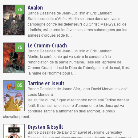
Avalon
75
Bande Dessinée de Jean-Luc Istin et Eric Lambert
Sur les conseils d'Ahès, Merlin se lance dans une vaste
campagne contre les défenseurs du Christ. Maelwys, roi de
Lindinis, est le premier à voir ses terres submergées par les
armées d'orques et de tr…
Le Cromm-Cruach
75
Bande Dessinée de Jean-Luc Istin et Eric Lambert
Merlin, la cérémonie qui va suivre te conduira à la
renonciation de ta partie humaine. Telle est l'épreuve de
Cromm-Cruach ! Il est le Dieu de l'abnégation et du mal, il est
la haine de l'homme pour l…
Tartine et Iseult
85
Bande Dessinée de Joann Sfar, Jean-David Morvan et José
Louis Munuera
Iseult, fille du roi, fugue et rencontre notre ami Tartine dans la
forêt. Il s'en suit une histoire d'amour entre les deux qui va
conduire Tartine à affronter en duel Morholt, le preux
chevalier promi…
Drystan & Esyllt
Bande Dessinée de David Chauvel et Jérome Lereculey
Drystan Hayarn est élevé par son oncle March, grand guerrier