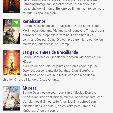
Lancelot protège son secret et parcourt le monde à la
recherche de lui-même. En terre de Britannia, il rencontre le
roi Arthur et pour la premi…
Renaissance
75
Bande Dessinée de Jean-Luc Istin et Pierre-Denis Goux
Merlin et la troublante Viviane se dirigent vers Tintagel pour
annoncer une prophétie à Ygraine. Les dames d’Ys
commandées par Dame Drewen préparent le retour de leur
maîtresse, leur déesse, seul remp…
Les gardiennes de Brocéliande
Bande Dessinée de Christophe Arleston, Melanÿn et Eric
Hübsch
Avec l’aide de quelques pintes de bières et de la jeune
Gwyned, descendante de Galahad, à qui il confie la
fabuleuse épée Excalibur, Merlin cherche à bouter la
chrétienté hors d’Irlande et à sauver un…
Mureas
Bande Dessinée de Jean-Luc Istin et Nicolas Demare
Le christianisme s'est imposé malgré l'opposition farouche
d'anciennes divinités, telle Ahès. Merlin a achevé son
initiation dans la douleur, après s'être perdu dans les
ténèbres. L'heure a sonné : il…