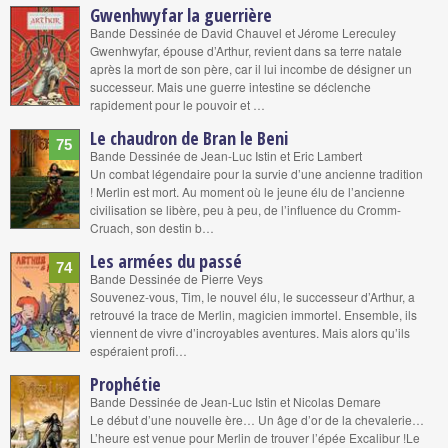
Gwenhwyfar la guerrière
Bande Dessinée de David Chauvel et Jérome Lereculey
Gwenhwyfar, épouse d’Arthur, revient dans sa terre natale
après la mort de son père, car il lui incombe de désigner un
successeur. Mais une guerre intestine se déclenche
rapidement pour le pouvoir et …
Le chaudron de Bran le Beni
75
Bande Dessinée de Jean-Luc Istin et Eric Lambert
Un combat légendaire pour la survie d’une ancienne tradition
! Merlin est mort. Au moment où le jeune élu de l’ancienne
civilisation se libère, peu à peu, de l’influence du Cromm-
Cruach, son destin b…
Les armées du passé
74
Bande Dessinée de Pierre Veys
Souvenez-vous, Tim, le nouvel élu, le successeur d’Arthur, a
retrouvé la trace de Merlin, magicien immortel. Ensemble, ils
viennent de vivre d’incroyables aventures. Mais alors qu’ils
espéraient profi…
Prophétie
Bande Dessinée de Jean-Luc Istin et Nicolas Demare
Le début d’une nouvelle ère… Un âge d’or de la chevalerie…
L’heure est venue pour Merlin de trouver l’épée Excalibur !Le