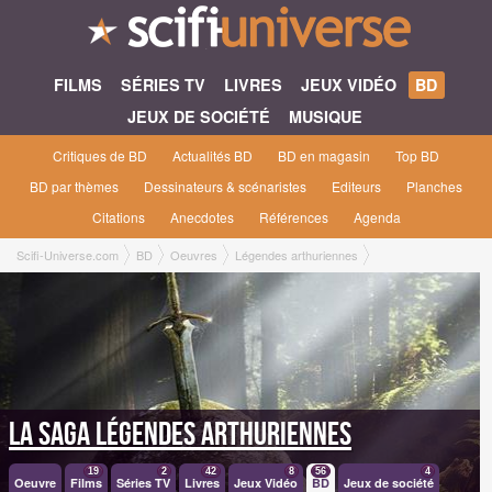
FILMS
SÉRIES TV
LIVRES
JEUX VIDÉO
BD
JEUX DE SOCIÉTÉ
MUSIQUE
Critiques de BD
Actualités BD
BD en magasin
Top BD
BD par thèmes
Dessinateurs & scénaristes
Editeurs
Planches
Citations
Anecdotes
Références
Agenda
Scifi-Universe.com
BD
Oeuvres
Légendes arthuriennes
La saga Légendes arthuriennes
19
2
42
8
56
4
Oeuvre
Films
Séries TV
Livres
Jeux Vidéo
BD
Jeux de société