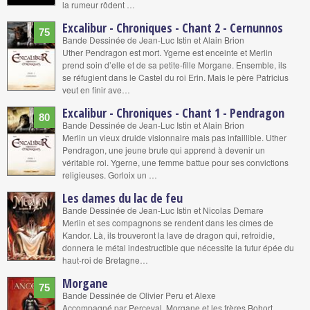
la rumeur rôdent …
Excalibur - Chroniques - Chant 2 - Cernunnos
75
Bande Dessinée de Jean-Luc Istin et Alain Brion
Uther Pendragon est mort. Ygerne est enceinte et Merlin
prend soin d’elle et de sa petite-fille Morgane. Ensemble, ils
se réfugient dans le Castel du roi Erin. Mais le père Patricius
veut en finir ave…
Excalibur - Chroniques - Chant 1 - Pendragon
80
Bande Dessinée de Jean-Luc Istin et Alain Brion
Merlin un vieux druide visionnaire mais pas infaillible. Uther
Pendragon, une jeune brute qui apprend à devenir un
véritable roi. Ygerne, une femme battue pour ses convictions
religieuses. Gorloix un …
Les dames du lac de feu
Bande Dessinée de Jean-Luc Istin et Nicolas Demare
Merlin et ses compagnons se rendent dans les cimes de
Kandor. Là, ils trouveront la lave de dragon qui, refroidie,
donnera le métal indestructible que nécessite la futur épée du
haut-roi de Bretagne…
Morgane
75
Bande Dessinée de Olivier Peru et Alexe
Accompagné par Perceval, Morgane et les frères Bohort,