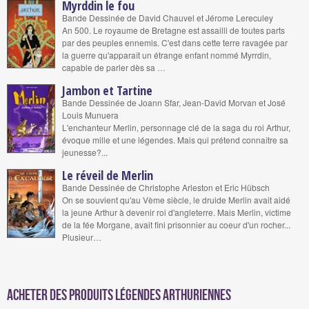
Myrddin le fou
Bande Dessinée de David Chauvel et Jérome Lereculey
An 500. Le royaume de Bretagne est assailli de toutes parts
par des peuples ennemis. C'est dans cette terre ravagée par
la guerre qu'apparaît un étrange enfant nommé Myrrdin,
capable de parler dès sa …
Jambon et Tartine
Bande Dessinée de Joann Sfar, Jean-David Morvan et José
Louis Munuera
L'enchanteur Merlin, personnage clé de la saga du roi Arthur,
évoque mille et une légendes. Mais qui prétend connaître sa
jeunesse?...
Le réveil de Merlin
Bande Dessinée de Christophe Arleston et Eric Hübsch
On se souvient qu'au Vème siècle, le druide Merlin avait aidé
la jeune Arthur à devenir roi d'angleterre. Mais Merlin, victime
de la fée Morgane, avait fini prisonnier au coeur d'un rocher...
Plusieur…
Acheter des produits Légendes arthuriennes