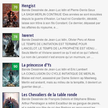
Hengist
70
Bande Dessinée de Jean-Luc Istin et Pierre-Denis Goux
LA SAGA MERLIN CONTINUE !Des années se sont écoulées
depuis la guerre d’Avalon. Le haut roi Constantin, décédé,
laisse son trône à son fils Constant. Ce dernier, dépassé par
les affaires du royaume, e…
Iweret
78
Bande Dessinée de Jean-Luc Istin, Olivier Peru et Alexe
LE TEMPS DE L’INITIATION EST TERMINÉ POUR
LANCELOT. LE TEMPS DE LA PROPHÉTIE EST VENU…
Seuls Merlin et Viviane savent ce qu’il est et ce qui l’attend.
Le nom de Lancelot n’est encore qu’un murmure, un …
La princesse d'Ys
90
Bande Dessinée de Jean-Luc Istin et Eric Lambert
LA CONCLUSION DU CYCLE INITIATIQUE DE MERLIN.
Blaise est mort, assassiné par Dame Solenn ap Maelweg.
Merlin est anéanti, mais au milieu de la tempête, il devient un
guerrier des pl…
Les Chevaliers de la table ronde
Bande Dessinée de François Debois et Stéphane Bileau
Arthur Pendragon a retiré Excalibur de sa gangue de pierre,
et a mérité son titre de roi des Bretons en repoussant les