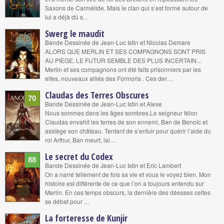
Saxons de Carmélide. Mais le clan qui s’est formé autour de
lui a déjà dû s…
Swerg le maudit
Bande Dessinée de Jean-Luc Istin et Nicolas Demare
ALORS QUE MERLIN ET SES COMPAGNONS SONT PRIS
AU PIÈGE, LE FUTUR SEMBLE DES PLUS INCERTAIN...
Merlin et ses compagnons ont été faits prisonniers par les
elfes, nouveaux alliés des Formoris . Ces der…
Claudas des Terres Obscures
70
Bande Dessinée de Jean-Luc Istin et Alexe
Nous sommes dans les âges sombres.Le seigneur félon
Claudas envahit les terres de son ennemi, Ban de Benoïc et
assiège son château. Tentant de s’enfuir pour quérir l’aide du
roi Arthur, Ban meurt, lai…
Le secret du Codex
88
Bande Dessinée de Jean-Luc Istin et Eric Lambert
On a narré tellement de fois sa vie et vous le voyez bien. Mon
histoire est différente de ce que l’on a toujours entendu sur
Merlin. En ces temps obscurs, la dernière des déesses celtes
se débat pour …
La forteresse de Kunjir