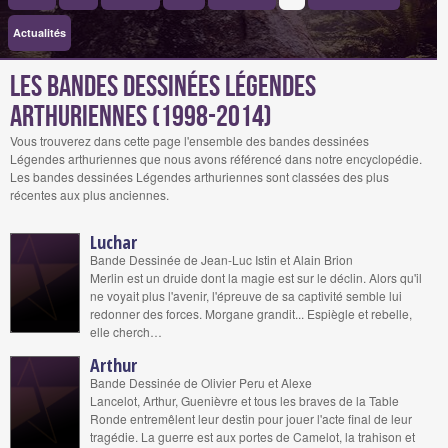
Actualités
Les bandes dessinées Légendes
arthuriennes (1998-2014)
Vous trouverez dans cette page l'ensemble des bandes dessinées
Légendes arthuriennes que nous avons référencé dans notre encyclopédie.
Les bandes dessinées Légendes arthuriennes sont classées des plus
récentes aux plus anciennes.
Luchar
Bande Dessinée de Jean-Luc Istin et Alain Brion
Merlin est un druide dont la magie est sur le déclin. Alors qu'il
ne voyait plus l'avenir, l'épreuve de sa captivité semble lui
redonner des forces. Morgane grandit... Espiègle et rebelle,
elle cherch…
Arthur
Bande Dessinée de Olivier Peru et Alexe
Lancelot, Arthur, Guenièvre et tous les braves de la Table
Ronde entremêlent leur destin pour jouer l'acte final de leur
tragédie. La guerre est aux portes de Camelot, la trahison et