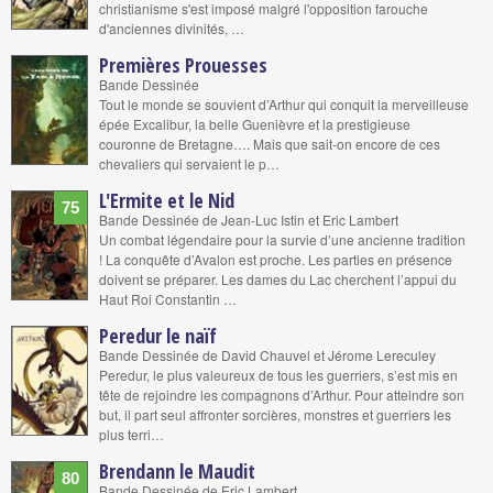
christianisme s'est imposé malgré l'opposition farouche
d'anciennes divinités, …
Premières Prouesses
Bande Dessinée
Tout le monde se souvient d’Arthur qui conquit la merveilleuse
épée Excalibur, la belle Guenièvre et la prestigieuse
couronne de Bretagne…. Mais que sait-on encore de ces
chevaliers qui servaient le p…
L'Ermite et le Nid
75
Bande Dessinée de Jean-Luc Istin et Eric Lambert
Un combat légendaire pour la survie d’une ancienne tradition
! La conquête d’Avalon est proche. Les parties en présence
doivent se préparer. Les dames du Lac cherchent l’appui du
Haut Roi Constantin …
Peredur le naïf
Bande Dessinée de David Chauvel et Jérome Lereculey
Peredur, le plus valeureux de tous les guerriers, s’est mis en
tête de rejoindre les compagnons d’Arthur. Pour atteindre son
but, il part seul affronter sorcières, monstres et guerriers les
plus terri…
Brendann le Maudit
80
Bande Dessinée de Eric Lambert