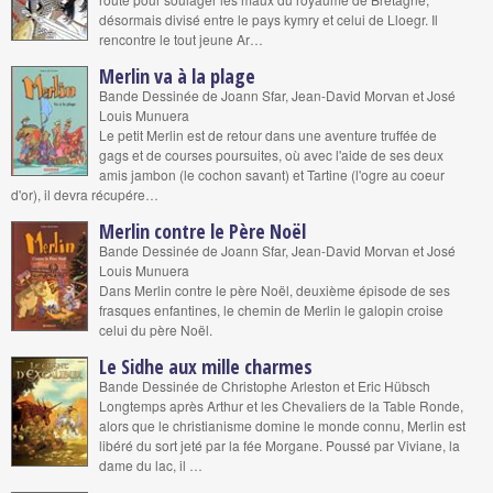
désormais divisé entre le pays kymry et celui de Lloegr. Il
rencontre le tout jeune Ar…
Merlin va à la plage
Bande Dessinée de Joann Sfar, Jean-David Morvan et José
Louis Munuera
Le petit Merlin est de retour dans une aventure truffée de
gags et de courses poursuites, où avec l'aide de ses deux
amis jambon (le cochon savant) et Tartine (l'ogre au coeur
d'or), il devra récupére…
Merlin contre le Père Noël
Bande Dessinée de Joann Sfar, Jean-David Morvan et José
Louis Munuera
Dans Merlin contre le père Noël, deuxième épisode de ses
frasques enfantines, le chemin de Merlin le galopin croise
celui du père Noël.
Le Sidhe aux mille charmes
Bande Dessinée de Christophe Arleston et Eric Hübsch
Longtemps après Arthur et les Chevaliers de la Table Ronde,
alors que le christianisme domine le monde connu, Merlin est
libéré du sort jeté par la fée Morgane. Poussé par Viviane, la
dame du lac, il …