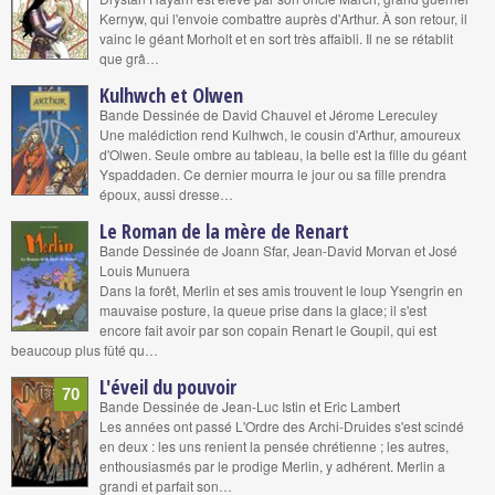
Kernyw, qui l'envoie combattre auprès d'Arthur. À son retour, il
vainc le géant Morholt et en sort très affaibli. Il ne se rétablit
que grâ…
Kulhwch et Olwen
Bande Dessinée de David Chauvel et Jérome Lereculey
Une malédiction rend Kulhwch, le cousin d'Arthur, amoureux
d'Olwen. Seule ombre au tableau, la belle est la fille du géant
Yspaddaden. Ce dernier mourra le jour ou sa fille prendra
époux, aussi dresse…
Le Roman de la mère de Renart
Bande Dessinée de Joann Sfar, Jean-David Morvan et José
Louis Munuera
Dans la forêt, Merlin et ses amis trouvent le loup Ysengrin en
mauvaise posture, la queue prise dans la glace; il s'est
encore fait avoir par son copain Renart le Goupil, qui est
beaucoup plus fûté qu…
L'éveil du pouvoir
70
Bande Dessinée de Jean-Luc Istin et Eric Lambert
Les années ont passé L'Ordre des Archi-Druides s'est scindé
en deux : les uns renient la pensée chrétienne ; les autres,
enthousiasmés par le prodige Merlin, y adhérent. Merlin a
grandi et parfait son…