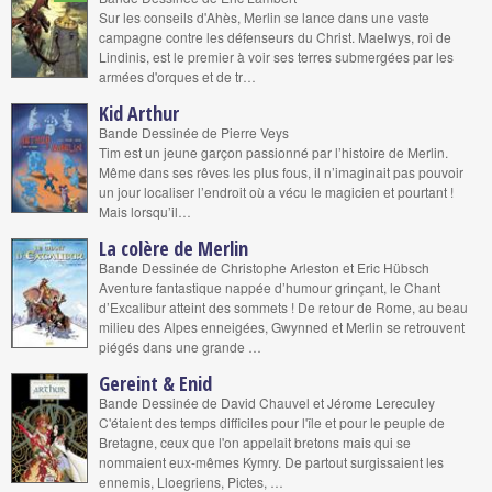
Sur les conseils d'Ahès, Merlin se lance dans une vaste
campagne contre les défenseurs du Christ. Maelwys, roi de
Lindinis, est le premier à voir ses terres submergées par les
armées d'orques et de tr…
Kid Arthur
Bande Dessinée de Pierre Veys
Tim est un jeune garçon passionné par l’histoire de Merlin.
Même dans ses rêves les plus fous, il n’imaginait pas pouvoir
un jour localiser l’endroit où a vécu le magicien et pourtant !
Mais lorsqu’il…
La colère de Merlin
Bande Dessinée de Christophe Arleston et Eric Hübsch
Aventure fantastique nappée d’humour grinçant, le Chant
d’Excalibur atteint des sommets ! De retour de Rome, au beau
milieu des Alpes enneigées, Gwynned et Merlin se retrouvent
piégés dans une grande …
Gereint & Enid
Bande Dessinée de David Chauvel et Jérome Lereculey
C'étaient des temps difficiles pour l'île et pour le peuple de
Bretagne, ceux que l'on appelait bretons mais qui se
nommaient eux-mêmes Kymry. De partout surgissaient les
ennemis, Lloegriens, Pictes, …