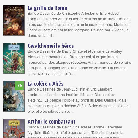
La griffe de Rome
Bande Dessinée de Christophe Arleston et Eric Hübsch
Longtemps après Arthur et les Chevaliers de la Table Ronde,
alors que le christianisme domine le monde connu, Merlin est
libéré du sort jeté par la fée Morgane. Poussé par Viviane, la
dame du lac, il …
Gwalchemei le héros
Bande Dessinée de David Chauvel et Jérome Lereculey
Alors que le royaume de Bretagne est plus que jamais
menacé par des attaques répétées, Arthur manque de se faire
tuer par un sanglier lors d'une partie de chasse. Un homme
lui sauve la vie et le met à…
La colére d'Ahés
75
Bande Dessinée de Jean-Luc Istin et Eric Lambert
Lentement, l’ancienne tradition liée aux Dieux celtes
s’éteint… Le peuple l’oublie au profit du Dieu Unique. Mais
c’est sans compter la déesse Ahès ! Aidée de son plus fidèle
elfe, elle échafaude un p…
Arthur le combattant
Bande Dessinée de David Chauvel et Jérome Lereculey
Myrddin, libéré de la folie par son ami Taliesin, reprend la
route pour soulager les maux du royaume de Bretagne,