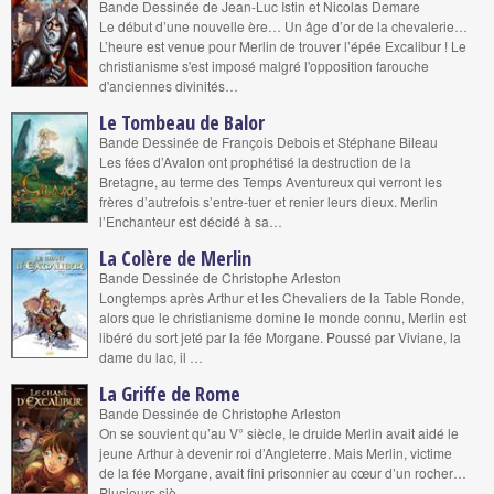
Bande Dessinée de Jean-Luc Istin et Nicolas Demare
Le début d’une nouvelle ère… Un âge d’or de la chevalerie…
L’heure est venue pour Merlin de trouver l’épée Excalibur ! Le
christianisme s'est imposé malgré l'opposition farouche
d'anciennes divinités…
Le Tombeau de Balor
Bande Dessinée de François Debois et Stéphane Bileau
Les fées d’Avalon ont prophétisé la destruction de la
Bretagne, au terme des Temps Aventureux qui verront les
frères d’autrefois s’entre-tuer et renier leurs dieux. Merlin
l’Enchanteur est décidé à sa…
La Colère de Merlin
Bande Dessinée de Christophe Arleston
Longtemps après Arthur et les Chevaliers de la Table Ronde,
alors que le christianisme domine le monde connu, Merlin est
libéré du sort jeté par la fée Morgane. Poussé par Viviane, la
dame du lac, il …
La Griffe de Rome
Bande Dessinée de Christophe Arleston
On se souvient qu’au V° siècle, le druide Merlin avait aidé le
jeune Arthur à devenir roi d’Angleterre. Mais Merlin, victime
de la fée Morgane, avait fini prisonnier au cœur d’un rocher…
Plusieurs siè…