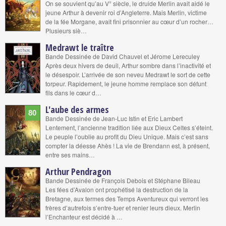
On se souvient qu’au V° siècle, le druide Merlin avait aidé le
jeune Arthur à devenir roi d’Angleterre. Mais Merlin, victime
de la fée Morgane, avait fini prisonnier au cœur d’un rocher…
Plusieurs siè…
Medrawt le traître
Bande Dessinée de David Chauvel et Jérome Lereculey
Après deux hivers de deuil, Arthur sombre dans l’inactivité et
le désespoir. L’arrivée de son neveu Medrawt le sort de cette
torpeur. Rapidement, le jeune homme remplace son défunt
fils dans le cœur d…
L'aube des armes
80
Bande Dessinée de Jean-Luc Istin et Eric Lambert
Lentement, l’ancienne tradition liée aux Dieux Celtes s’éteint.
Le peuple l’oublie au profit du Dieu Unique. Mais c’est sans
compter la déesse Ahès ! La vie de Brendann est, à présent,
entre ses mains…
Arthur Pendragon
Bande Dessinée de François Debois et Stéphane Bileau
Les fées d’Avalon ont prophétisé la destruction de la
Bretagne, aux termes des Temps Aventureux qui verront les
frères d’autrefois s’entre-tuer et renier leurs dieux. Merlin
l’Enchanteur est décidé à …