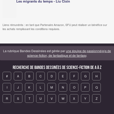
Les migrants du temps - Liu Cixin
Liens rémunérés : en tant que Partenaire Amazon, SFU peut réaliser un bénéfice sur
les achats remplissant les conditions requises.
La rubrique Bandes Dessinées est gérée par
une équipe de passionné(e)s de
science-fiction, de fantastique et de fantasy
.
Recherche de Bandes Dessinées de science-fiction de A à Z
#
A
B
C
D
E
F
G
H
I
J
K
L
M
N
O
P
Q
R
S
T
U
V
W
X
Y
Z