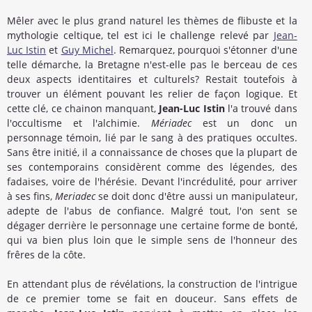
Mêler avec le plus grand naturel les thèmes de flibuste et la
mythologie celtique, tel est ici le challenge relevé par
Jean-
Luc Istin
et
Guy Michel
. Remarquez, pourquoi s'étonner d'une
telle démarche, la Bretagne n'est-elle pas le berceau de ces
deux aspects identitaires et culturels? Restait toutefois à
trouver un élément pouvant les relier de façon logique. Et
cette clé, ce chainon manquant,
Jean-Luc Istin
l'a trouvé dans
l'occultisme et l'alchimie.
Mériadec
est un donc un
personnage témoin, lié par le sang à des pratiques occultes.
Sans être initié, il a connaissance de choses que la plupart de
ses contemporains considèrent comme des légendes, des
fadaises, voire de l'hérésie. Devant l'incrédulité, pour arriver
à ses fins,
Meriadec
se doit donc d'être aussi un manipulateur,
adepte de l'abus de confiance. Malgré tout, l'on sent se
dégager derrière le personnage une certaine forme de bonté,
qui va bien plus loin que le simple sens de l'honneur des
frêres de la côte.
En attendant plus de révélations, la construction de l'intrigue
de ce premier tome se fait en douceur. Sans effets de