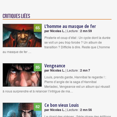
Critiques liées
L'homme au masque de fer
65
par Nicolas L.
| Lecture :
2 mn 59
Piraterie et coup d’état : Un cycle dont la durée
se voit un peu trop forcée ? Un album de
transition ? Difficile à dire. Reste que L’homme
au masque de fer …
Vengeance
85
par Nicolas L.
| Lecture :
2 mn 7
Louis, prends garde, Hannibal te regarde ! :
Pierre d’angle de la saga d’Hannibal
Meriadec, Vengeance est un album qui réussit
à nous surprendre et à relancer l’intrigue de ma…
Ce bon vieux Louis
82
par Nicolas L.
| Lecture :
2 mn 56
Le chant des sirènes : Série phare des éditions