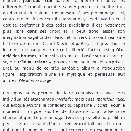
manche,
Jean-Luc Istin
parvient à mettre en place les
différents éléments narratifs sans y perdre en fluidité, tout
en donnant du volume romanesque à ses personnages. Ici,
contrairement à ses contributions aux
cycles de Merlin
où il
doit se conformer à des codes prédéfinis, il est nettement
plus libre dans ses choix et il peut donc laisser son
imagination vagabonder dans cet univers brassant réalisme
histoire de marine Grand Siècle et
fantasy
celtique. Pour le
lecteur, la conséquence de cette liberté d'action est qu'
Au-
delà des brumes
, même si sa trame est basée sur un concept
style «
L'île au trésor
», propose son petit lot de surprises.
Bref, au menu de ce très agréable album d'introduction
figure l'exploration d'une île mystique et périlleuse aux
allures
d'Avallon
sauvage.
Cet opus nous permet de faire connaissance avec des
individualités attachantes (
Meriadec
mais aussi
monsieur Puck
,
qui évoque
Mouche
, le confident du capitaine
Crochet
). Pour le
moment, l'intrigue souffre de l'absence d'un adversaire
charismatique. Le personnage d'
Elween
, jolie elfe au profil un
peu lisse, est le seul élément réellement faiblard d'un récit
qui, pour le moment, en ce qui concerne le développement