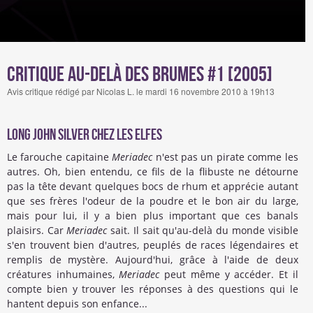
Critique Au-delà des brumes #1 [2005]
Avis critique rédigé par Nicolas L. le mardi 16 novembre 2010 à 19h13
Long John Silver chez les elfes
Le farouche capitaine
Meriadec
n'est pas un pirate comme les
autres. Oh, bien entendu, ce fils de la flibuste ne détourne
pas la tête devant quelques bocs de rhum et apprécie autant
que ses frères l'odeur de la poudre et le bon air du large,
mais pour lui, il y a bien plus important que ces banals
plaisirs. Car
Meriadec
sait. Il sait qu'au-delà du monde visible
s'en trouvent bien d'autres, peuplés de races légendaires et
remplis de mystère. Aujourd'hui, grâce à l'aide de deux
créatures inhumaines,
Meriadec
peut même y accéder. Et il
compte bien y trouver les réponses à des questions qui le
hantent depuis son enfance...