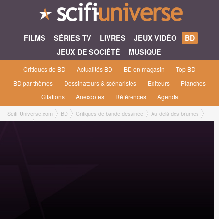
FILMS
SÉRIES TV
LIVRES
JEUX VIDÉO
BD
JEUX DE SOCIÉTÉ
MUSIQUE
Critiques de BD
Actualités BD
BD en magasin
Top BD
BD par thèmes
Dessinateurs & scénaristes
Editeurs
Planches
Citations
Anecdotes
Références
Agenda
Scifi-Universe.com
BD
Critiques de bande dessinée
Au-delà des brumes
Nicolas L.