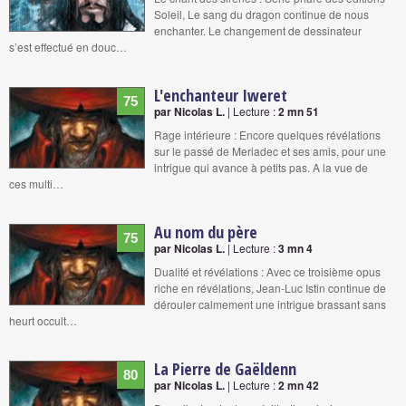
Soleil, Le sang du dragon continue de nous
enchanter. Le changement de dessinateur
s’est effectué en douc…
L'enchanteur Iweret
75
par Nicolas L.
| Lecture :
2 mn 51
Rage intérieure : Encore quelques révélations
sur le passé de Meriadec et ses amis, pour une
intrigue qui avance à petits pas. A la vue de
ces multi…
Au nom du père
75
par Nicolas L.
| Lecture :
3 mn 4
Dualité et révélations : Avec ce troisième opus
riche en révélations, Jean-Luc Istin continue de
dérouler calmement une intrigue brassant sans
heurt occult…
La Pierre de Gaëldenn
80
par Nicolas L.
| Lecture :
2 mn 42