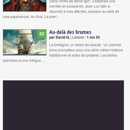
Dans l'antre de dame Igilt : J’espérais une
montée en puissance, Jean-Luc Istin a
répondu à mes attentes, presque au-delà de
mes espérances. Au final, La pierr…
Au-delà des brumes
83
par David Q.
| Lecture :
1 mn 35
La bretagne, un trésor de beauté : Un premier
tome prometteur pour une série mêlant folklore
traditionnel et actes de piraterie. Les belles
planches et une intrigue …