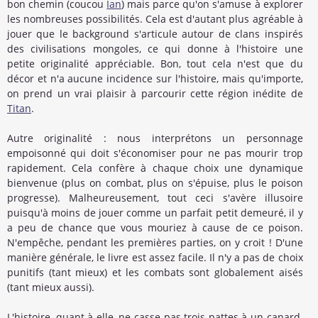
bon chemin (coucou
Ian
) mais parce qu'on s'amuse à explorer
les nombreuses possibilités. Cela est d'autant plus agréable à
jouer que le background s'articule autour de clans inspirés
des civilisations mongoles, ce qui donne à l'histoire une
petite originalité appréciable. Bon, tout cela n'est que du
décor et n'a aucune incidence sur l'histoire, mais qu'importe,
on prend un vrai plaisir à parcourir cette région inédite de
Titan
.
Autre originalité : nous interprétons un personnage
empoisonné qui doit s'économiser pour ne pas mourir trop
rapidement. Cela confère à chaque choix une dynamique
bienvenue (plus on combat, plus on s'épuise, plus le poison
progresse). Malheureusement, tout ceci s'avère illusoire
puisqu'à moins de jouer comme un parfait petit demeuré, il y
a peu de chance que vous mouriez à cause de ce poison.
N'empêche, pendant les premières parties, on y croit ! D'une
manière générale, le livre est assez facile. Il n'y a pas de choix
punitifs (tant mieux) et les combats sont globalement aisés
(tant mieux aussi).
L'histoire, quant à elle, ne casse pas trois pattes à un canard.