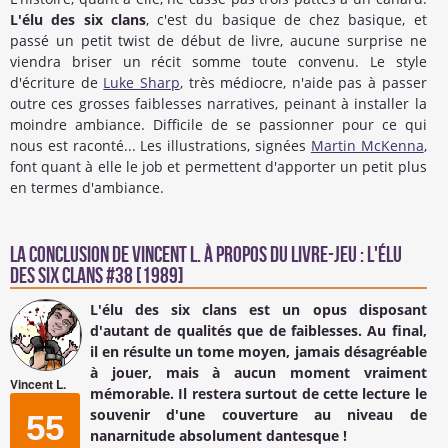
L'élu des six clans
, c'est du basique de chez basique, et
passé un petit twist de début de livre, aucune surprise ne
viendra briser un récit somme toute convenu. Le style
d'écriture de
Luke Sharp
, très médiocre, n'aide pas à passer
outre ces grosses faiblesses narratives, peinant à installer la
moindre ambiance. Difficile de se passionner pour ce qui
nous est raconté... Les illustrations, signées
Martin McKenna
,
font quant à elle le job et permettent d'apporter un petit plus
en termes d'ambiance.
La conclusion de
Vincent L.
à propos du Livre-jeu : L'élu
des six clans #38 [1989]
L'élu des six clans
est un opus disposant
d'autant de qualités que de faiblesses. Au final,
il en résulte un tome moyen, jamais désagréable
à jouer, mais à aucun moment vraiment
Vincent L.
mémorable. Il restera surtout de cette lecture le
souvenir d'une couverture au niveau de
55
nanarnitude absolument dantesque !