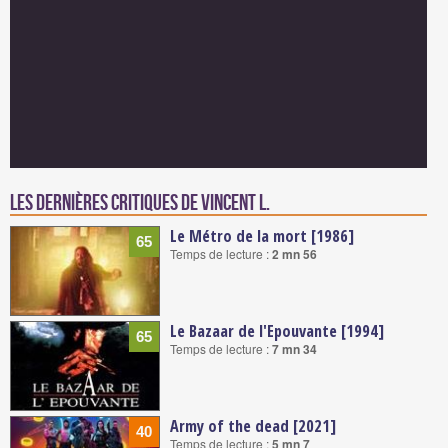
Les dernières critiques de Vincent L.
Le Métro de la mort [1986]
65
Temps de lecture :
2 mn 56
Le Bazaar de l'Epouvante [1994]
65
Temps de lecture :
7 mn 34
Army of the dead [2021]
40
Temps de lecture :
5 mn 7