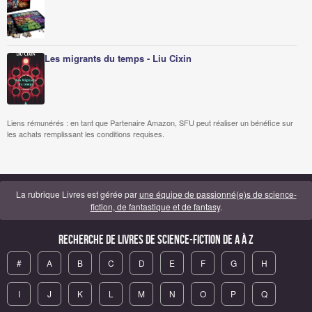
Les migrants du temps - Liu Cixin
Liens rémunérés : en tant que Partenaire Amazon, SFU peut réaliser un bénéfice sur
les achats remplissant les conditions requises.
La rubrique Livres est gérée par
une équipe de passionné(e)s de science-
fiction, de fantastique et de fantasy
.
Recherche de Livres de science-fiction de A à Z
#
A
B
C
D
E
F
G
H
I
J
K
L
M
N
O
P
Q