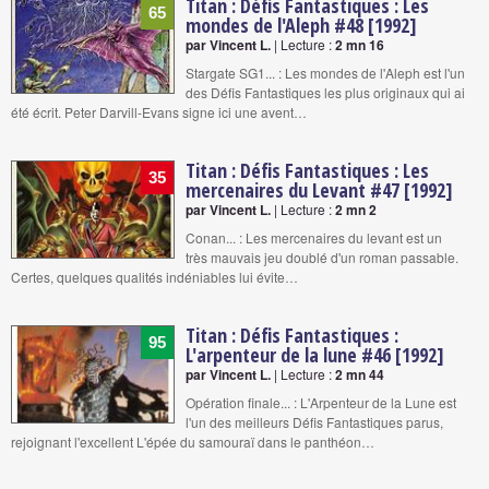
Titan : Défis Fantastiques : Les
65
mondes de l'Aleph #48 [1992]
par Vincent L.
| Lecture :
2 mn 16
Stargate SG1... : Les mondes de l'Aleph est l'un
des Défis Fantastiques les plus originaux qui ai
été écrit. Peter Darvill-Evans signe ici une avent…
Titan : Défis Fantastiques : Les
35
mercenaires du Levant #47 [1992]
par Vincent L.
| Lecture :
2 mn 2
Conan... : Les mercenaires du levant est un
très mauvais jeu doublé d'un roman passable.
Certes, quelques qualités indéniables lui évite…
Titan : Défis Fantastiques :
95
L'arpenteur de la lune #46 [1992]
par Vincent L.
| Lecture :
2 mn 44
Opération finale... : L'Arpenteur de la Lune est
l'un des meilleurs Défis Fantastiques parus,
rejoignant l'excellent L'épée du samouraï dans le panthéon…