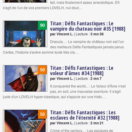
fait, mais finalement assez anecdotique. S'il
s'agit de l'un de vos premiers LDVELH, nul dout…
Titan : Défis Fantastiques : Le
90
vampire du chateau noir #35 [1988]
par Vincent L.
| Lecture :
3 mn 36
Dracula... : Le vampire du château noir est l'un
des meilleurs Défis Fantastiques jamais parus.
Certes, l'histoire s'avère somme toute très cla…
Titan : Défis Fantastiques : Le
50
voleur d'âmes #34 [1988]
par Vincent L.
| Lecture :
2 mn 7
It conquered the world... : Le Voleur d'Âme n'est
pas, en soit, une mauvaise aventure. Il s'agit
juste d'un LDVELH hyper-classique, qui s'appuie sur une histo…
Titan : Défis Fantastiques : Les
50
esclaves de l'éternité #32 [1988]
par Vincent L.
| Lecture :
2 mn 21
Crime of the century... : Les esclaves de