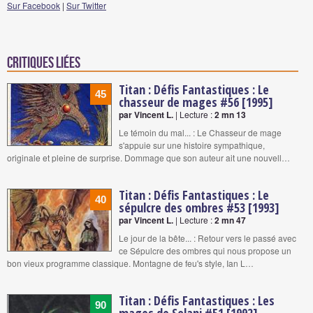
Sur Facebook
|
Sur Twitter
Critiques liées
Titan : Défis Fantastiques : Le
45
chasseur de mages #56 [1995]
par Vincent L.
| Lecture :
2 mn 13
Le témoin du mal... : Le Chasseur de mage
s'appuie sur une histoire sympathique,
originale et pleine de surprise. Dommage que son auteur ait une nouvell…
Titan : Défis Fantastiques : Le
40
sépulcre des ombres #53 [1993]
par Vincent L.
| Lecture :
2 mn 47
Le jour de la bête... : Retour vers le passé avec
ce Sépulcre des ombres qui nous propose un
bon vieux programme classique. Montagne de feu's style, Ian L…
Titan : Défis Fantastiques : Les
90