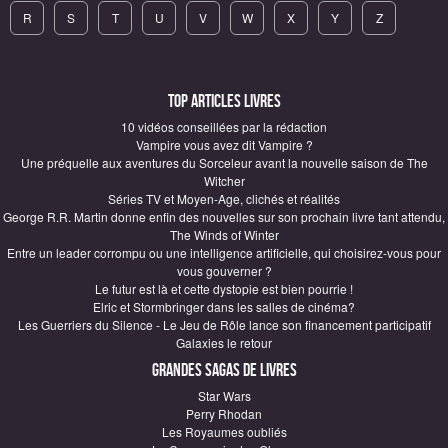
R
S
T
U
V
W
X
Y
Z
Top articles Livres
10 vidéos conseillées par la rédaction
Vampire vous avez dit Vampire ?
Une préquelle aux aventures du Sorceleur avant la nouvelle saison de The
Witcher
Séries TV et Moyen-Age, clichés et réalités
George R.R. Martin donne enfin des nouvelles sur son prochain livre tant attendu,
The Winds of Winter
Entre un leader corrompu ou une intelligence artificielle, qui choisirez-vous pour
vous gouverner ?
Le futur est là et cette dystopie est bien pourrie !
Elric et Stormbringer dans les salles de cinéma?
Les Guerriers du Silence - Le Jeu de Rôle lance son financement participatif
Galaxies le retour
Grandes sagas de Livres
Star Wars
Perry Rhodan
Les Royaumes oubliés