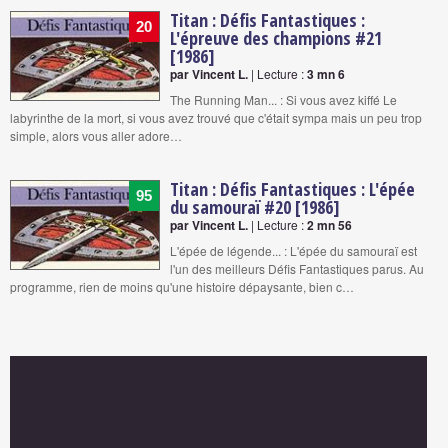
Titan : Défis Fantastiques :
20
L'épreuve des champions #21
[1986]
par Vincent L.
| Lecture :
3 mn 6
The Running Man... : Si vous avez kiffé Le
labyrinthe de la mort, si vous avez trouvé que c'était sympa mais un peu trop
simple, alors vous aller adore…
Titan : Défis Fantastiques : L'épée
95
du samouraï #20 [1986]
par Vincent L.
| Lecture :
2 mn 56
L'épée de légende... : L'épée du samouraï est
l'un des meilleurs Défis Fantastiques parus. Au
programme, rien de moins qu'une histoire dépaysante, bien c…