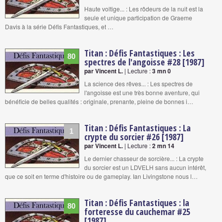
Haute voltige... : Les rôdeurs de la nuit est la
seule et unique participation de Graeme
Davis à la série Défis Fantastiques, et …
Titan : Défis Fantastiques : Les
80
spectres de l'angoisse #28 [1987]
par Vincent L.
| Lecture :
3 mn 0
La science des rêves... : Les spectres de
l'angoisse est une très bonne aventure, qui
bénéficie de belles qualités : originale, prenante, pleine de bonnes i…
Titan : Défis Fantastiques : La
1
crypte du sorcier #26 [1987]
par Vincent L.
| Lecture :
2 mn 14
Le dernier chasseur de sorcière... : La crypte
du sorcier est un LDVELH sans aucun intérêt,
que ce soit en terme d'histoire ou de gameplay. Ian Livingstone nous l…
Titan : Défis Fantastiques : la
80
forteresse du cauchemar #25
[1987]