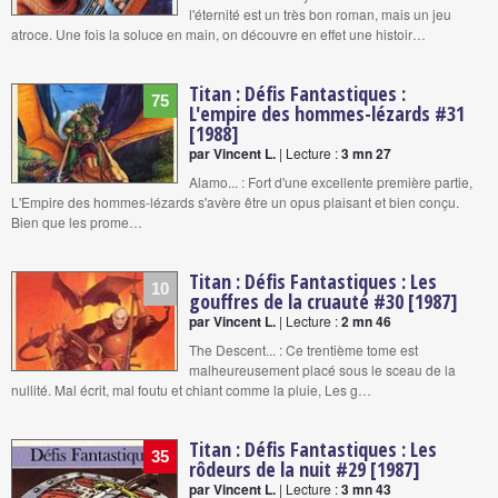
l'éternité est un très bon roman, mais un jeu
atroce. Une fois la soluce en main, on découvre en effet une histoir…
Titan : Défis Fantastiques :
75
L'empire des hommes-lézards #31
[1988]
par Vincent L.
| Lecture :
3 mn 27
Alamo... : Fort d'une excellente première partie,
L'Empire des hommes-lézards s'avère être un opus plaisant et bien conçu.
Bien que les prome…
Titan : Défis Fantastiques : Les
10
gouffres de la cruauté #30 [1987]
par Vincent L.
| Lecture :
2 mn 46
The Descent... : Ce trentième tome est
malheureusement placé sous le sceau de la
nullité. Mal écrit, mal foutu et chiant comme la pluie, Les g…
Titan : Défis Fantastiques : Les
35
rôdeurs de la nuit #29 [1987]
par Vincent L.
| Lecture :
3 mn 43