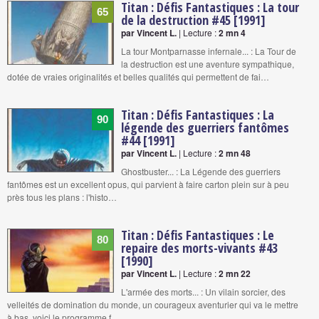
Titan : Défis Fantastiques : La tour
65
de la destruction #45 [1991]
par Vincent L.
| Lecture :
2 mn 4
La tour Montparnasse infernale... : La Tour de
la destruction est une aventure sympathique,
dotée de vraies originalités et belles qualités qui permettent de fai…
Titan : Défis Fantastiques : La
90
légende des guerriers fantômes
#44 [1991]
par Vincent L.
| Lecture :
2 mn 48
Ghostbuster... : La Légende des guerriers
fantômes est un excellent opus, qui parvient à faire carton plein sur à peu
près tous les plans : l'histo…
Titan : Défis Fantastiques : Le
80
repaire des morts-vivants #43
[1990]
par Vincent L.
| Lecture :
2 mn 22
L'armée des morts... : Un vilain sorcier, des
velleités de domination du monde, un courageux aventurier qui va le mettre
à bas, voici le programme f…