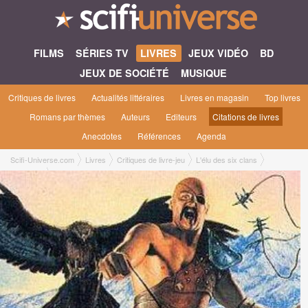
FILMS
SÉRIES TV
LIVRES
JEUX VIDÉO
BD
JEUX DE SOCIÉTÉ
MUSIQUE
Critiques de livres
Actualités littéraires
Livres en magasin
Top livres
Romans par thèmes
Auteurs
Editeurs
Citations de livres
Anecdotes
Références
Agenda
Scifi-Universe.com
Livres
Critiques de livre-jeu
L'élu des six clans
Vincent L.