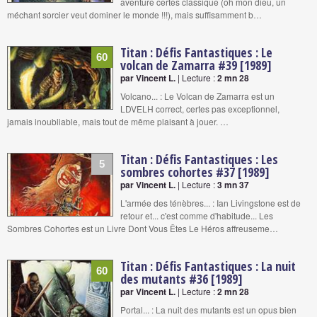
aventure certes classique (oh mon dieu, un
méchant sorcier veut dominer le monde !!!), mais suffisamment b…
Titan : Défis Fantastiques : Le
60
volcan de Zamarra #39 [1989]
par Vincent L.
| Lecture :
2 mn 28
Volcano... : Le Volcan de Zamarra est un
LDVELH correct, certes pas exceptionnel,
jamais inoubliable, mais tout de même plaisant à jouer. …
Titan : Défis Fantastiques : Les
5
sombres cohortes #37 [1989]
par Vincent L.
| Lecture :
3 mn 37
L'armée des ténèbres... : Ian Livingstone est de
retour et... c'est comme d'habitude... Les
Sombres Cohortes est un Livre Dont Vous Êtes Le Héros affreuseme…
Titan : Défis Fantastiques : La nuit
60
des mutants #36 [1989]
par Vincent L.
| Lecture :
2 mn 28
Portal... : La nuit des mutants est un opus bien