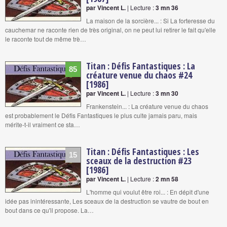
par Vincent L.
| Lecture :
3 mn 36
La maison de la sorcière... : Si La forteresse du
cauchemar ne raconte rien de très original, on ne peut lui retirer le fait qu'elle
le raconte tout de même trè…
Titan : Défis Fantastiques : La
85
créature venue du chaos #24
[1986]
par Vincent L.
| Lecture :
3 mn 30
Frankenstein... : La créature venue du chaos
est probablement le Défis Fantastiques le plus culte jamais paru, mais
mérite-t-il vraiment ce sta…
Titan : Défis Fantastiques : Les
15
sceaux de la destruction #23
[1986]
par Vincent L.
| Lecture :
2 mn 58
L'homme qui voulut être roi... : En dépit d'une
idée pas inintéressante, Les sceaux de la destruction se vautre de bout en
bout dans ce qu'il propose. La…