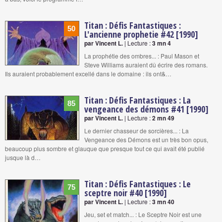
Titan : Défis Fantastiques :
50
L'ancienne prophetie #42 [1990]
par Vincent L.
| Lecture :
3 mn 4
La prophétie des ombres... : Paul Mason et
Steve Williams auraient dû écrire des romans.
Ils auraient probablement excellé dans le domaine : ils ont&…
Titan : Défis Fantastiques : La
85
vengeance des démons #41 [1990]
par Vincent L.
| Lecture :
2 mn 49
Le dernier chasseur de sorcières... : La
Vengeance des Démons est un très bon opus,
beaucoup plus sombre et glauque que presque tout ce qui avait été publié
jusque là d…
Titan : Défis Fantastiques : Le
75
sceptre noir #40 [1990]
par Vincent L.
| Lecture :
3 mn 40
Jeu, set et match... : Le Sceptre Noir est une