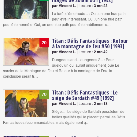
mages de Solani #51 [1992]
par Vincent L.
| Lecture :
3 mn 23
La forêt d'émeraude... : Oui, un one true path
peut être intéressant. Oui, un one true path
peut être honnête. Oui, un one true path peut être habilement c…
Titan : Défis Fantastiques : Retour
20
à la montagne de feu #50 [1993]
par Vincent L.
| Lecture :
2 mn 42
Dungeons and... dungeons 2... : Pour
quelqu'un qui aurait uniquement joué Le
sorcier de la Montagne de Feu et Retour à la montagne de Feu, la
conclusion serait tr…
Titan : Défis Fantastiques : Le
70
siège de Sardath #49 [1992]
par Vincent L.
| Lecture :
2 mn 18
Siège... : Le siège de Sardath possèdent de
belles qualités qui le placent parmi les Défis
Fantastiques recommandables, mais également q…