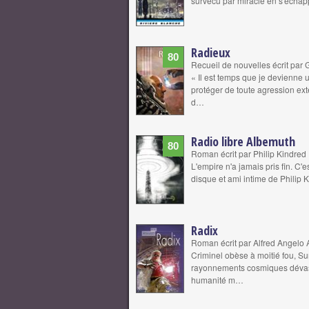
survécu par miracle en s'échapp
Radieux
80
Recueil de nouvelles écrit par
« Il est temps que je devienne
protéger de toute agression exté
d…
Radio libre Albemuth
80
Roman écrit par Philip Kindred
L'empire n'a jamais pris fin. C'
disque et ami intime de Philip K.
Radix
Roman écrit par Alfred Angelo 
Criminel obèse à moitié fou, S
rayonnements cosmiques dévast
humanité m…