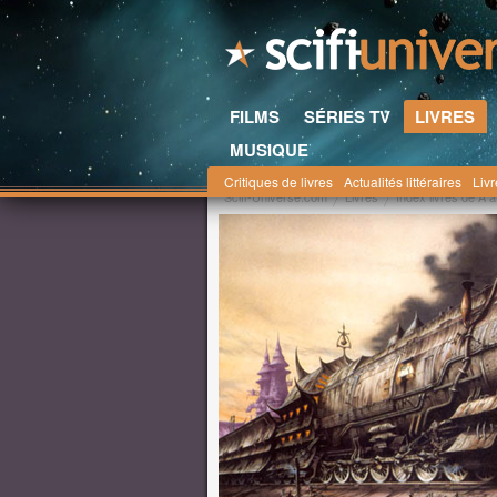
FILMS
SÉRIES TV
LIVRES
MUSIQUE
Critiques de livres
Actualités littéraires
Liv
Scifi-Universe.com
Livres
Index livres de A à