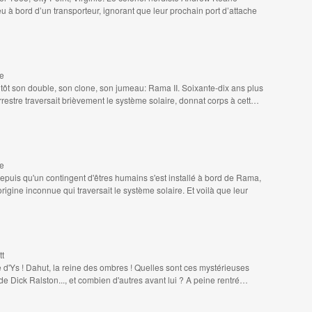
eu à bord d’un transporteur, ignorant que leur prochain port d’attache
ke
ôt son double, son clone, son jumeau: Rama II. Soixante-dix ans plus
rrestre traversait brièvement le système solaire, donnat corps à cett…
ke
puis qu'un contingent d'êtres humains s'est installé à bord de Rama,
igine inconnue qui traversait le système solaire. Et voilà que leur
tt
 d'Ys ! Dahut, la reine des ombres ! Quelles sont ces mystérieuses
e Dick Ralston..., et combien d'autres avant lui ? A peine rentré…