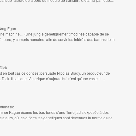
ant de l'astéroïde à bord du module de transfert. C'était la panique.…
 Greg Egan
 une machine... »Une jungle génétiquement modifiée capable de se
rieure, y compris humaine, afin de servir les intérêts des barons de la
 Dick
est en tout cas ce dont est persuadé Nicolas Brady, un producteur de
 Dick. Il sait que l'Amérique d'aujourd'hui n'est qu'une vaste ill…
Attanasio
umner Kagan écume les bas-fonds d'une Terre jadis exposée à des
ateurs, où les difformités génétiques sont devenues la norme d'une