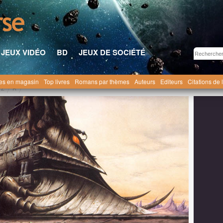
JEUX VIDÉO
BD
JEUX DE SOCIÉTÉ
res en magasin
Top livres
Romans par thèmes
Auteurs
Editeurs
Citations de 
 Z
R