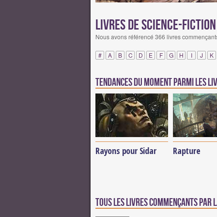
Livres de science-fictio
Nous avons référencé 366 livres commençants 
#
A
B
C
D
E
F
G
H
I
J
K
Tendances du moment parmi les liv
Rayons pour Sidar
Rapture
Tous les livres commençants par l