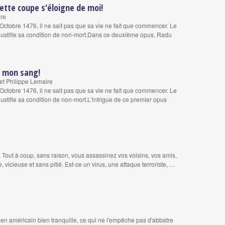
cette coupe s'éloigne de moi!
ire
tobre 1476, il ne sait pas que sa vie ne fait que commencer. Le
 justifie sa condition de non-mort.Dans ce deuxième opus, Radu
st mon sang!
et Philippe Lemaire
tobre 1476, il ne sait pas que sa vie ne fait que commencer. Le
justifie sa condition de non-mort.L'intrigue de ce premier opus
. Tout à coup, sans raison, vous assassinez vos voisins, vos amis,
, vicieuse et sans pitié. Est-ce un virus, une attaque terroriste, …
éen américain bien tranquille, ce qui ne l'empêche pas d'abbatre