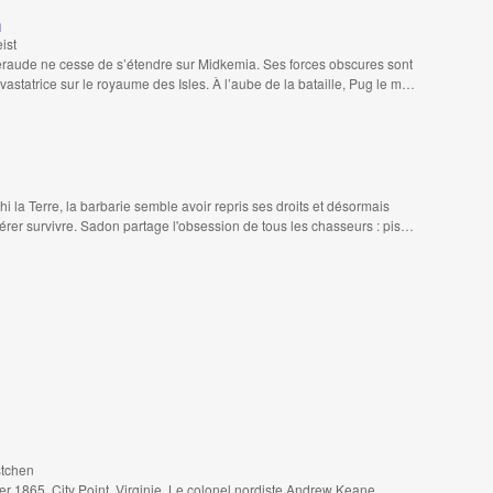
n
ist
meraude ne cesse de s’étendre sur Midkemia. Ses forces obscures sont
vastatrice sur le royaume des Isles. À l’aube de la bataille, Pug le m…
i la Terre, la barbarie semble avoir repris ses droits et désormais
pérer survivre. Sadon partage l'obsession de tous les chasseurs : pis…
stchen
ier 1865, City Point, Virginie. Le colonel nordiste Andrew Keane