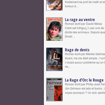
froidement sa prof de math et 
furieux d…
La rage au ventre
Roman écrit par David Weiss
Clark est intriguï¿½ par une d
droits des animaux. Depuis que
Small…
Rage de dents
Roman écrit par Marika Gallma
Avant, ma vie était simple : l’u
n’avais aucun problème qu’un 
rie…
La Rage d'Orc le Rouge
Roman écrit par Philip José Fa
Jim Grimson est ado et toxico ; 
voyez pourquoi ? Un soir, aprè