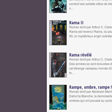
conduit ses soldats vêtus de bl
n…
Rama II
Roman écrit par Arthur C. Clar
Rama est revenu! Rama, où plut
tôt, un mystérieux engin extrate
Rama révélé
Roman écrit par Arthur C. Clar
Des années se sont écoulées de
cet étrange vaisseau-monde d'or
fo…
Rampe, ombre, rampe !
Roman écrit par Abraham Merri
Dahut la Blanche, la demoiselle
ombres qui ont poussé au suicid