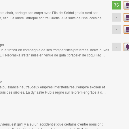
75
re chair, partage son corps avec Fils-de-Soldat ; mais c'est son
-
, et qui a lancé l'attaque contre Guetis. A la suite de l'insuccès de
-
ger
-
ur le trottoir en compagnie de ses trompettistes préférées, deux louves
ili Nebraska s'était mise en tenue de gala : bracelet de coquillag…
ro
e puissance neutre, deux empires interstellaires, l’empire skolien et
epuis des siècles. La dynastie Rubis règne sur le premier grâce à d…
iens, est qu'il y a eu un accident et que certains d'entre nous ont