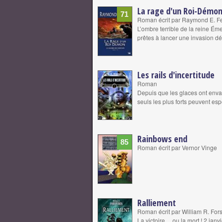
La rage d'un Roi-Démo
71
Roman écrit par Raymond E. Fe
L’ombre terrible de la reine É
prêtes à lancer une invasion dé
Les rails d'incertitude
Roman
Depuis que les glaces ont envah
seuls les plus forts peuvent es
Rainbows end
85
Roman écrit par Vernor Vinge
Ralliement
Roman écrit par William R. For
La victoire… ou la mort ! 2 janv