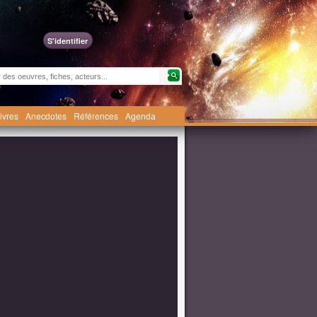
S'identifier
livres
Anecdotes
Références
Agenda