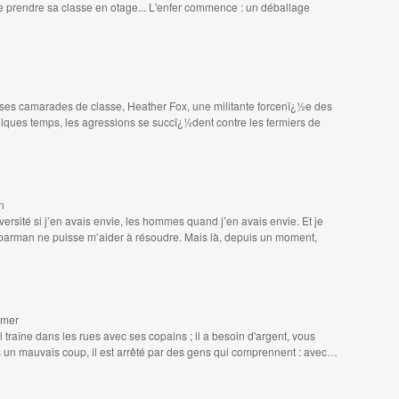
de prendre sa classe en otage... L'enfer commence : un déballage
e ses camarades de classe, Heather Fox, une militante forcenï¿½e des
lques temps, les agressions se succï¿½dent contre les fermiers de
n
niversité si j’en avais envie, les hommes quand j’en avais envie. Et je
barman ne puisse m’aider à résoudre. Mais là, depuis un moment,
rmer
il traîne dans les rues avec ses copains ; il a besoin d'argent, vous
s un mauvais coup, il est arrêté par des gens qui comprennent : avec…