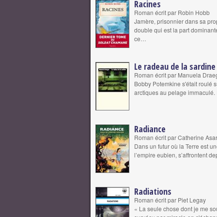
Racines
Roman écrit par Robin Hobb
Jamère, prisonnier dans sa prop
double qui est la part dominante
ce…
Le radeau de la sardine
Roman écrit par Manuela Drae
Bobby Potemkine s'était roulé s
arctiques au pelage immaculé. L
Radiance
Roman écrit par Catherine Asa
Dans un futur où la Terre est un
l’empire eubien, s’affrontent d
Radiations
Roman écrit par Piet Legay
« La seule chose dont je me souv