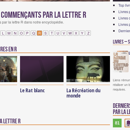
Top liv
Livres 
n commençants par la lettre R
Livres
par la lettre R dans notre encyclopédie.
Livres 
Dernier
L
M
N
O
P
Q
R
S
T
U
V
W
X
Y
Z
Livres – 
res en r
Liens rémun
réaliser un 
Le Rat blanc
La Récréation du
requises.
monde
Dernier
par la l
a lettre R
81