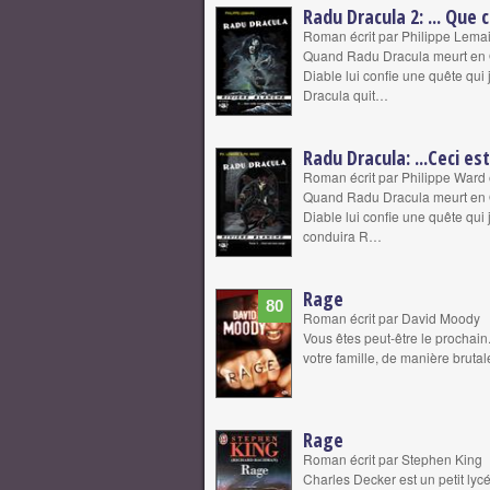
Radu Dracula 2: ... Que 
Roman écrit par Philippe Lema
Quand Radu Dracula meurt en Oc
Diable lui confie une quête qui
Dracula quit…
Radu Dracula: ...Ceci e
Roman écrit par Philippe Ward 
Quand Radu Dracula meurt en Oc
Diable lui confie une quête qui 
conduira R…
Rage
80
Roman écrit par David Moody
Vous êtes peut-être le prochain
votre famille, de manière brutale
Rage
Roman écrit par Stephen King
Charles Decker est un petit lyc