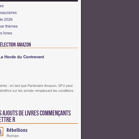
res
populaires
 de 2026
par thèmes
s livres
Sélection Amazon
La Horde du Contrevent
érés : en tant que Partenaire Amazon, SFU peut
bénéfice sur les achats remplissant les conditions
s ajouts de livres commençants
ettre R
Rébellions
Roman