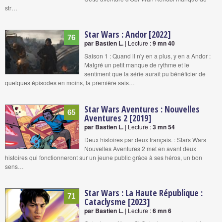
str…
Star Wars : Andor [2022]
76
par Bastien L.
| Lecture :
9 mn 40
Saison 1 : Quand il n'y en a plus, y en a Andor :
Malgré un petit manque de rythme et le
sentiment que la série aurait pu bénéficier de
quelques épisodes en moins, la première sais…
Star Wars Aventures : Nouvelles
65
Aventures 2 [2019]
par Bastien L.
| Lecture :
3 mn 54
Deux histoires par deux français. : Stars Wars
Nouvelles Aventures 2 met en avant deux
histoires qui fonctionneront sur un jeune public grâce à ses héros, un bon
sens…
Star Wars : La Haute République :
71
Cataclysme [2023]
par Bastien L.
| Lecture :
6 mn 6