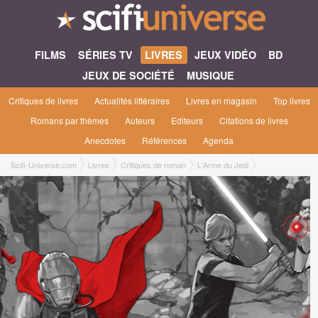
FILMS
SÉRIES TV
LIVRES
JEUX VIDÉO
BD
JEUX DE SOCIÉTÉ
MUSIQUE
Critiques de livres
Actualités littéraires
Livres en magasin
Top livres
Romans par thèmes
Auteurs
Editeurs
Citations de livres
Anecdotes
Références
Agenda
Scifi-Universe.com
Livres
Critiques de roman
L'Arme du Jedi
Bastien L.