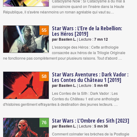
Cataclysme Now : Si Cataclysme a du mal à
convaincre quand on l'insère dans la Haute
République, il s'avère néanmoins un roman agréable qui vaut su…
Star Wars : L'Ere de la Rebellion:
55
Les Héros [2019]
par Bastien L.
| Lecture :
7 mn 12
L'essorage des Héros : Cette anthologie
consacrée aux héros de la Trilogie Originale
ne fonctionne pas complètement pour plusieurs raisons. Tout d'abord …
Star Wars Aventures : Dark Vador :
58
Les Contes du Château 1 [2019]
par Bastien L.
| Lecture :
5 mn 49
Les Contes de la Sith : Dark Vador : Les
Contes du Château 1 est une anthologie
d'histoires gentiment effrayantes à destination des jeunes lecteurs. …
Star Wars : L'Ombre des Sith [2023]
76
par Bastien L.
| Lecture :
5 mn 36
Comment colmater les brèches de la Postlogie