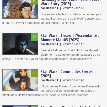
70
Wars Story [2019]
par Bastien L.
| Lecture :
5 mn 39
Une solide adaptation : Cette note ne rend pas
vraiment compte de la qualité de l'oeuvre mais
surtout du travail d'adaptation qui est réussit. Le film est…
Star Wars : Thrawn L'Ascendance :
75
Moindre Mal #3 [2023]
par Bastien L.
| Lecture :
6 mn 16
C'est si artistiquement fait ! : Moindre Mal est
clairement le genre de roman "ça passe ou ça
casse". Un roman qui va au bout de ses idées dont les défauts sont ré…
Star Wars : Comme des Frères
65
[2023]
par Bastien L.
| Lecture :
6 mn 43
L'Attaque des Frères : Comme des Frères est
un roman qui fourmille de bonnes idées en
étant une suite très satisfaisante de l'Attaque des Clones. Malheur…