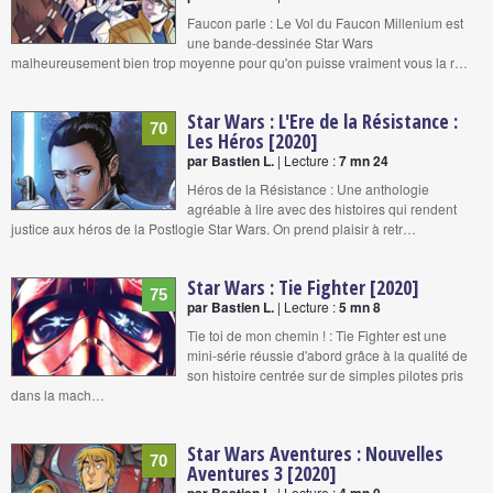
Faucon parle : Le Vol du Faucon Millenium est
une bande-dessinée Star Wars
malheureusement bien trop moyenne pour qu'on puisse vraiment vous la r…
Star Wars : L'Ere de la Résistance :
70
Les Héros [2020]
par Bastien L.
| Lecture :
7 mn 24
Héros de la Résistance : Une anthologie
agréable à lire avec des histoires qui rendent
justice aux héros de la Postlogie Star Wars. On prend plaisir à retr…
Star Wars : Tie Fighter [2020]
75
par Bastien L.
| Lecture :
5 mn 8
Tie toi de mon chemin ! : Tie Fighter est une
mini-série réussie d'abord grâce à la qualité de
son histoire centrée sur de simples pilotes pris
dans la mach…
Star Wars Aventures : Nouvelles
70
Aventures 3 [2020]
| Lecture :