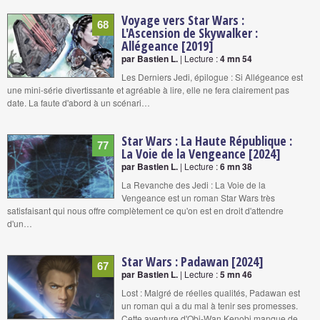
Voyage vers Star Wars :
68
L'Ascension de Skywalker :
Allégeance [2019]
par Bastien L.
| Lecture :
4 mn 54
Les Derniers Jedi, épilogue : Si Allégeance est
une mini-série divertissante et agréable à lire, elle ne fera clairement pas
date. La faute d'abord à un scénari…
Star Wars : La Haute République :
77
La Voie de la Vengeance [2024]
par Bastien L.
| Lecture :
6 mn 38
La Revanche des Jedi : La Voie de la
Vengeance est un roman Star Wars très
satisfaisant qui nous offre complètement ce qu'on est en droit d'attendre
d'un…
Star Wars : Padawan [2024]
67
par Bastien L.
| Lecture :
5 mn 46
Lost : Malgré de réelles qualités, Padawan est
un roman qui a du mal à tenir ses promesses.
Cette aventure d'Obi-Wan Kenobi manque de