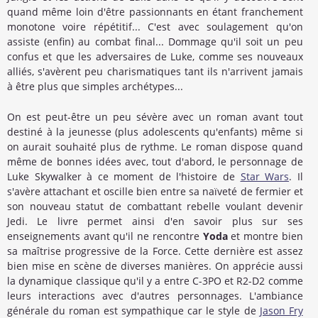
quand même loin d'être passionnants en étant franchement
monotone voire répétitif... C'est avec soulagement qu'on
assiste (enfin) au combat final... Dommage qu'il soit un peu
confus et que les adversaires de Luke, comme ses nouveaux
alliés, s'avèrent peu charismatiques tant ils n'arrivent jamais
à être plus que simples archétypes...
On est peut-être un peu sévère avec un roman avant tout
destiné à la jeunesse (plus adolescents qu'enfants) même si
on aurait souhaité plus de rythme. Le roman dispose quand
même de bonnes idées avec, tout d'abord, le personnage de
Luke Skywalker à ce moment de l'histoire de
Star Wars
. Il
s'avère attachant et oscille bien entre sa naïveté de fermier et
son nouveau statut de combattant rebelle voulant devenir
Jedi. Le livre permet ainsi d'en savoir plus sur ses
enseignements avant qu'il ne rencontre
Yoda
et montre bien
sa maîtrise progressive de la Force. Cette dernière est assez
bien mise en scène de diverses manières. On apprécie aussi
la dynamique classique qu'il y a entre C-3PO et R2-D2 comme
leurs interactions avec d'autres personnages. L'ambiance
générale du roman est sympathique car le style de
Jason Fry