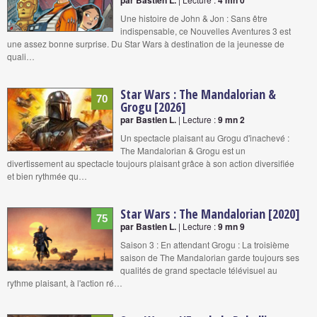
par Bastien L.
4 mn 0
Une histoire de John & Jon : Sans être
indispensable, ce Nouvelles Aventures 3 est
une assez bonne surprise. Du Star Wars à destination de la jeunesse de
quali…
Star Wars : The Mandalorian &
70
Grogu [2026]
par Bastien L.
| Lecture :
9 mn 2
Un spectacle plaisant au Grogu d'inachevé :
The Mandalorian & Grogu est un
divertissement au spectacle toujours plaisant grâce à son action diversifiée
et bien rythmée qu…
Star Wars : The Mandalorian [2020]
75
par Bastien L.
| Lecture :
9 mn 9
Saison 3 : En attendant Grogu : La troisième
saison de The Mandalorian garde toujours ses
qualités de grand spectacle télévisuel au
rythme plaisant, à l'action ré…