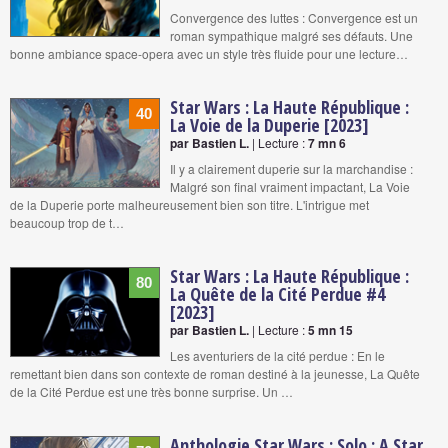
Convergence des luttes : Convergence est un
roman sympathique malgré ses défauts. Une
bonne ambiance space-opera avec un style très fluide pour une lecture…
Star Wars : La Haute République :
40
La Voie de la Duperie [2023]
par Bastien L.
| Lecture :
7 mn 6
Il y a clairement duperie sur la marchandise :
Malgré son final vraiment impactant, La Voie
de la Duperie porte malheureusement bien son titre. L'intrigue met
beaucoup trop de t…
Star Wars : La Haute République :
80
La Quête de la Cité Perdue #4
[2023]
par Bastien L.
| Lecture :
5 mn 15
Les aventuriers de la cité perdue : En le
remettant bien dans son contexte de roman destiné à la jeunesse, La Quête
de la Cité Perdue est une très bonne surprise. Un …
Anthologie Star Wars : Solo : A Star