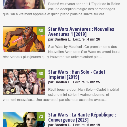
Padmé veut vous parler ! : L'Espoir de la Reine
est une déception malgré des personnages
que l'on a vraiment apprécié et qu'on prend plaisir à suivre sur cet…
Star Wars Aventures : Nouvelles
60
Aventures 1 [2019]
par Bastien L.
| Lecture :
4 mn 26
Star Wars by Mauricet : Ce premier tome des
Nouvelles Aventures Star Wars est avant-tout à
réserver aux plus jeunes qui y trouveront un univers coloré pla…
Star Wars : Han Solo - Cadet
60
Impérial [2019]
par Bastien L.
| Lecture :
5 mn 25
Récit bouche-trou : Han Solo – Cadet Impérial
est une mini-série ni vraiment bonne, ni
vraiment mauvaise... Une œuvre qui parfois nous accroche avec s…
Star Wars : La Haute République :
73
Convergence [2023]
par Bastien L.
| Lecture :
6 mn 19