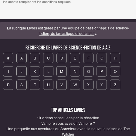
les achats remplissant les conditions requises.
La rubrique Livres est gérée par
une équipe de passionné(e)s de science-
fiction, de fantastique et de fantasy
.
Recherche de Livres de science-fiction de A à Z
#
A
B
C
D
E
F
G
H
I
J
K
L
M
N
O
P
Q
R
S
T
U
V
W
X
Y
Z
Top articles Livres
10 vidéos conseillées par la rédaction
Vampire vous avez dit Vampire ?
Une préquelle aux aventures du Sorceleur avant la nouvelle saison de The
Witcher