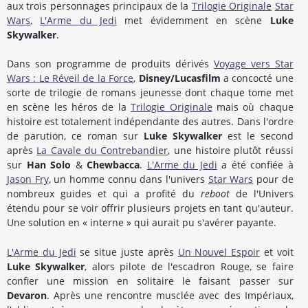
aux trois personnages principaux de la
Trilogie Originale
Star
Wars
,
L'Arme du Jedi
met évidemment en scène
Luke
Skywalker
.
Dans son programme de produits dérivés
Voyage vers Star
Wars : Le Réveil de la Force
,
Disney/Lucasfilm
a concocté une
sorte de trilogie de romans jeunesse dont chaque tome met
en scène les héros de la
Trilogie Originale
mais où chaque
histoire est totalement indépendante des autres. Dans l'ordre
de parution, ce roman sur
Luke Skywalker
est le second
après
La Cavale du Contrebandier
, une histoire plutôt réussi
sur
Han Solo
&
Chewbacca
.
L'Arme du Jedi
a été confiée à
Jason Fry
, un homme connu dans l'univers
Star Wars
pour de
nombreux guides et qui a profité du
reboot
de l'Univers
étendu pour se voir offrir plusieurs projets en tant qu'auteur.
Une solution en « interne » qui aurait pu s'avérer payante.
L'Arme du Jedi
se situe juste après
Un Nouvel Espoir
et voit
Luke Skywalker
, alors pilote de l'escadron Rouge, se faire
confier une mission en solitaire le faisant passer sur
Devaron
. Après une rencontre musclée avec des Impériaux,