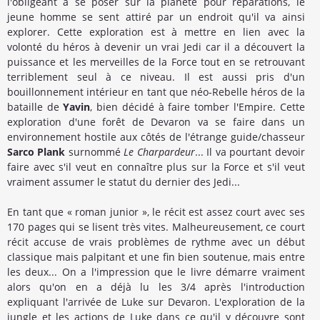
l'obligeant à se poser sur la planète pour réparations, le
jeune homme se sent attiré par un endroit qu'il va ainsi
explorer. Cette exploration est à mettre en lien avec la
volonté du héros à devenir un vrai Jedi car il a découvert la
puissance et les merveilles de la Force tout en se retrouvant
terriblement seul à ce niveau. Il est aussi pris d'un
bouillonnement intérieur en tant que néo-Rebelle héros de la
bataille de
Yavin
, bien décidé à faire tomber l'Empire. Cette
exploration d'une forêt de Devaron va se faire dans un
environnement hostile aux côtés de l'étrange guide/chasseur
Sarco Plank
surnommé
Le Charpardeur
... Il va pourtant devoir
faire avec s'il veut en connaître plus sur la Force et s'il veut
vraiment assumer le statut du dernier des Jedi...
En tant que « roman junior », le récit est assez court avec ses
170 pages qui se lisent très vites. Malheureusement, ce court
récit accuse de vrais problèmes de rythme avec un début
classique mais palpitant et une fin bien soutenue, mais entre
les deux... On a l'impression que le livre démarre vraiment
alors qu'on en a déjà lu les 3/4 après l'introduction
expliquant l'arrivée de Luke sur Devaron. L'exploration de la
jungle et les actions de Luke dans ce qu'il y découvre sont