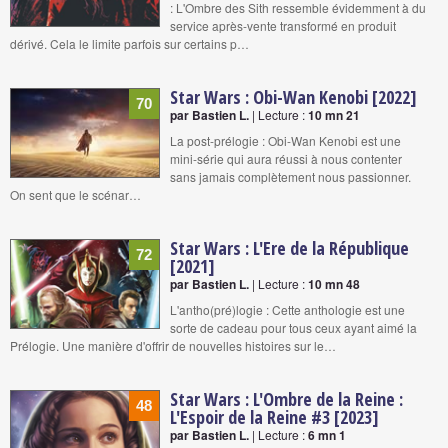
: L'Ombre des Sith ressemble évidemment à du
service après-vente transformé en produit
dérivé. Cela le limite parfois sur certains p…
Star Wars : Obi-Wan Kenobi [2022]
70
par Bastien L.
| Lecture :
10 mn 21
La post-prélogie : Obi-Wan Kenobi est une
mini-série qui aura réussi à nous contenter
sans jamais complètement nous passionner.
On sent que le scénar…
Star Wars : L'Ere de la République
72
[2021]
par Bastien L.
| Lecture :
10 mn 48
L'antho(pré)logie : Cette anthologie est une
sorte de cadeau pour tous ceux ayant aimé la
Prélogie. Une manière d'offrir de nouvelles histoires sur le…
Star Wars : L'Ombre de la Reine :
48
L'Espoir de la Reine #3 [2023]
par Bastien L.
| Lecture :
6 mn 1