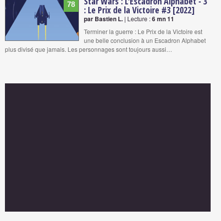
Star Wars : L'Escadron Alphabet - 3
78
: Le Prix de la Victoire #3 [2022]
par Bastien L.
| Lecture :
6 mn 11
Terminer la guerre : Le Prix de la Victoire est
une belle conclusion à un Escadron Alphabet
plus divisé que jamais. Les personnages sont toujours aussi…