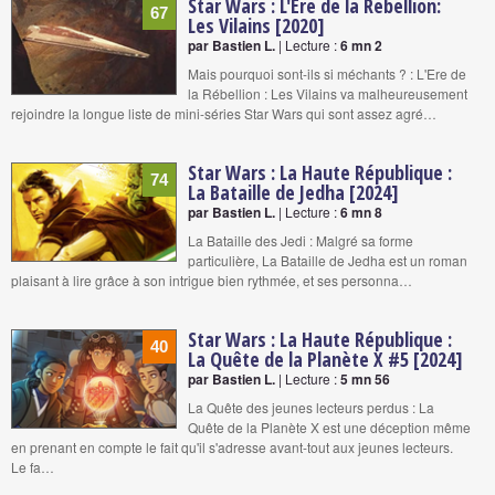
Star Wars : L'Ere de la Rebellion:
67
Les Vilains [2020]
par Bastien L.
| Lecture :
6 mn 2
Mais pourquoi sont-ils si méchants ? : L'Ere de
la Rébellion : Les Vilains va malheureusement
rejoindre la longue liste de mini-séries Star Wars qui sont assez agré…
Star Wars : La Haute République :
74
La Bataille de Jedha [2024]
par Bastien L.
| Lecture :
6 mn 8
La Bataille des Jedi : Malgré sa forme
particulière, La Bataille de Jedha est un roman
plaisant à lire grâce à son intrigue bien rythmée, et ses personna…
Star Wars : La Haute République :
40
La Quête de la Planète X #5 [2024]
par Bastien L.
| Lecture :
5 mn 56
La Quête des jeunes lecteurs perdus : La
Quête de la Planète X est une déception même
en prenant en compte le fait qu'il s'adresse avant-tout aux jeunes lecteurs.
Le fa…