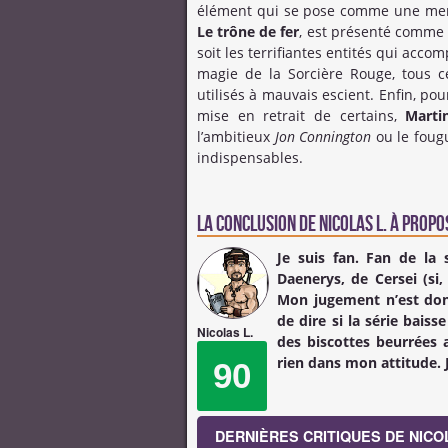
élément qui se pose comme une menac
Le trône de fer
, est présenté comme 
soit les terrifiantes entités qui acco
magie de la Sorcière Rouge, tous ce
utilisés à mauvais escient. Enfin, pou
mise en retrait de certains,
Mart
l’ambitieux
Jon Connington
ou le fou
indispensables.
La conclusion de
Nicolas L.
à propos
Je suis fan. Fan de la
Daenerys, de Cersei (si
Mon jugement n’est donc
de dire si la série bai
Nicolas L.
des biscottes beurrées 
rien dans mon attitude. J
90
DERNIÈRES CRITIQUES DE NICOL