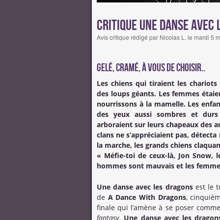
Critique Une danse avec 
Avis critique rédigé par Nicolas L. le mardi 5
Gelé, cramé, à vous de choisir..
Les chiens qui tiraient les chariot
des loups géants. Les femmes étaie
nourrissons à la mamelle. Les enfan
des yeux aussi sombres et durs 
arboraient sur leurs chapeaux des a
clans ne s’appréciaient pas, détect
la marche, les grands chiens claqua
« Méfie-toi de ceux-là, Jon Snow,
hommes sont mauvais et les femmes
Une danse avec les dragons
est le t
de
A Dance With Dragons
, cinquiè
finale qui l’amène à se poser comme
fantasy
.
Une danse avec les drago