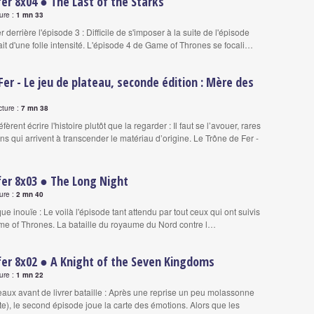
fer 8x04 ● The Last of the Starks
ure :
1 mn 33
r derrière l'épisode 3 : Difficile de s'imposer à la suite de l'épisode
ait d'une folle intensité. L'épisode 4 de Game of Thrones se focali…
Fer - Le jeu de plateau, seconde édition : Mère des
cture :
7 mn 38
èrent écrire l'histoire plutôt que la regarder : Il faut se l’avouer, rares
ns qui arrivent à transcender le matériau d’origine. Le Trône de Fer -
fer 8x03 ● The Long Night
ure :
2 mn 40
ue inouïe : Le voilà l'épisode tant attendu par tout ceux qui ont suivis
me of Thrones. La bataille du royaume du Nord contre l…
fer 8x02 ● A Knight of the Seven Kingdoms
ure :
1 mn 22
eaux avant de livrer bataille : Après une reprise un peu molassonne
te), le second épisode joue la carte des émotions. Alors que les