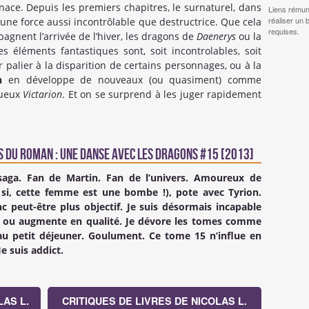
e. Depuis les premiers chapitres, le surnaturel, dans
Liens rémun
réaliser un 
une force aussi incontrôlable que destructrice. Que cela
requises.
mpagnent l’arrivée de l’hiver, les dragons de
Daenerys
ou la
s éléments fantastiques sont, soit incontrolables, soit
r palier à la disparition de certains personnages, ou à la
in
en développe de nouveaux (ou quasiment) comme
gueux
Victarion
. Et on se surprend à les juger rapidement
 du Roman : Une danse avec les dragons #15 [2013]
 saga. Fan de Martin. Fan de l’univers. Amoureux de
, si, cette femme est une bombe !), pote avec Tyrion.
 peut-être plus objectif. Je suis désormais incapable
sse ou augmente en qualité. Je dévore les tomes comme
au petit déjeuner. Goulument. Ce tome 15 n’influe en
e suis addict.
AS L.
CRITIQUES DE LIVRES DE NICOLAS L.