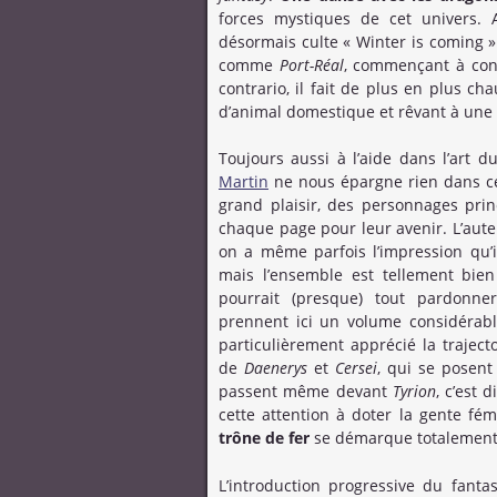
forces mystiques de cet univers. A
désormais culte « Winter is coming » 
comme
Port-Réal
, commençant à conn
contrario, il fait de plus en plus c
d’animal domestique et rêvant à une
Toujours aussi à l’aide dans l’art 
Martin
ne nous épargne rien dans ce
grand plaisir, des personnages prin
chaque page pour leur avenir. L’aute
on a même parfois l’impression qu’i
mais l’ensemble est tellement bien 
pourrait (presque) tout pardonner
prennent ici un volume considérabl
particulièrement apprécié la traject
de
Daenerys
et
Cersei
, qui se posent
passent même devant
Tyrion
, c’est 
cette attention à doter la gente fé
trône de fer
se démarque totalement
L’introduction progressive du fanta