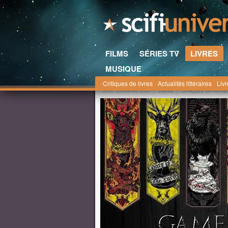
FILMS
SÉRIES TV
LIVRES
MUSIQUE
Critiques de livres
Actualités littéraires
Liv
Scifi-Universe.com
Livres
Critiques de roma