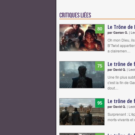
Critiques liées
Le Trône de 
80
par Gaetan G.
| Le
Oh mon Dieu, ils
B’Twixt appartien
a clairemen…
Le trône de 
75
par David Q.
| Lect
Une fin plus subt
c'est la fin de G
dout…
Le trône de 
95
par David Q.
| Lect
Surprenant : L'ép
morts-vivants et