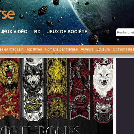
JEUX VIDÉO
BD
JEUX DE SOCIÉTÉ
res en magasin
Top livres
Romans par thèmes
Auteurs
Editeurs
Citations de 
n
Une danse avec les dragons
Nicolas L.