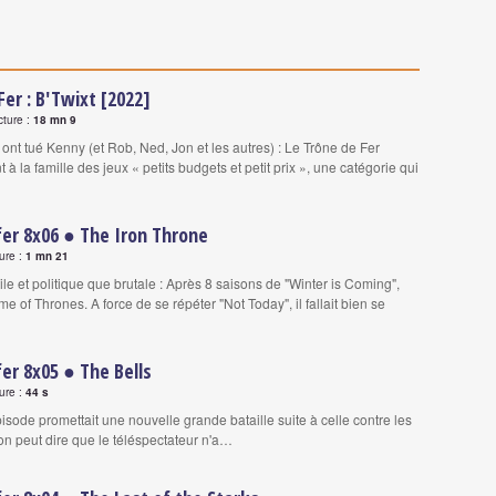
Fer : B'Twixt [2022]
cture :
18 mn 9
 ont tué Kenny (et Rob, Ned, Jon et les autres) : Le Trône de Fer
t à la famille des jeux « petits budgets et petit prix », une catégorie qui
fer 8x06 ● The Iron Throne
ure :
1 mn 21
ile et politique que brutale : Après 8 saisons de "Winter is Coming",
ame of Thrones. A force de se répéter "Not Today", il fallait bien se
fer 8x05 ● The Bells
ure :
44 s
isode promettait une nouvelle grande bataille suite à celle contre les
 on peut dire que le téléspectateur n'a…