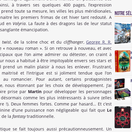
insi, à travers ses quelques 400 pages, l’expression
prend toute sa mesure, les villes les plus méridionales,
Notre sé
aitre les premiers frimas de cet hiver tant redouté. A
haud en
Valyria
. La faute à des dragons las de leur statut
 sanglante émancipation.
du
twist
, de la scène choc et du
cliffhanger
,
George R. R.
 « nouveau roman ». Si on retrouve à nouveau, et avec
cipaux que l’on aime admirer ou détester, on craint à
ur nous a habitué à être impitoyable envers ses stars et
l prend un malin plaisir à nous les enlever. Frustrant,
maitrisé et l’intrigue est si joliment tendue que l’on
 au romancier. Pour autant, certains protagonistes
e, nous étonnant par les choix de développement. J’ai
oire prise par
Martin
pour développer les personnages
 désormais comme les plus intéressants à suivre (elles
dire !). Deux femmes fortes. Comme par hasard… Et c’est
minine d'une puissance non négligeable qui fait que
Le
 de la
fantasy
traditionnelle.
stique se fait toujours aussi précautionneusement. Un