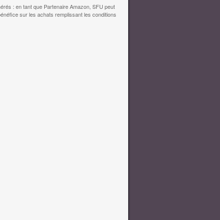
érés : en tant que Partenaire Amazon, SFU peut
bénéfice sur les achats remplissant les conditions