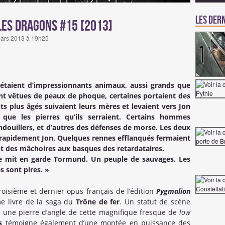
Les dern
les dragons #15 [2013]
 mars 2013 à 19h25
s étaient d’impressionnants animaux, aussi grands que
nt vêtues de peaux de phoque, certaines portaient des
ts plus âgés suivaient leurs mères et levaient vers Jon
que les pierres qu’ils serraient. Certains hommes
ndouillers, et d’autres des défenses de morse. Les deux
a rapidement Jon. Quelques rennes efflanqués fermaient
nt des mâchoires aux basques des retardataires.
 le mit en garde Tormund. Un peuple de sauvages. Les
 sont pires. »
roisième et dernier opus français de l’édition
Pygmalion
me livre de la saga du
Trône de fer
. Un statut de scène
 une pierre d’angle de cette magnifique fresque de
low
ns
témoigne également d’une montée en puissance des