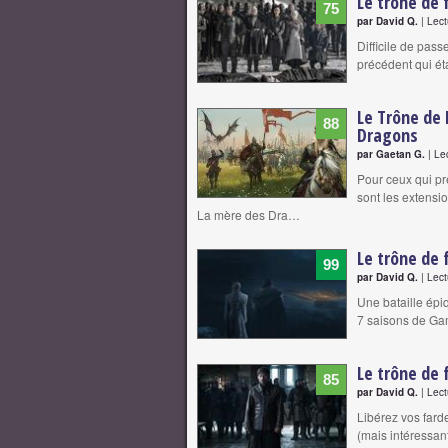
Le trône de 
75
par David Q.
| Lect
Difficile de passe
précédent qui ét
Le Trône de 
88
Dragons
par Gaetan G.
| Le
Pour ceux qui préf
sont les extensio
La mère des Dra…
Le trône de 
99
par David Q.
| Lect
Une bataille épiq
7 saisons de Ga
Le trône de 
85
par David Q.
| Lect
Libérez vos fard
(mais intéressan