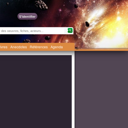
S'identifier
livres
Anecdotes
Références
Agenda