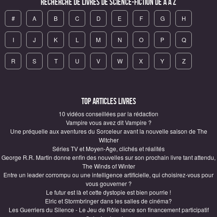
Recherche de Livres de science-fiction de A à Z
#
A
B
C
D
E
F
G
H
I
J
K
L
M
N
O
P
Q
R
S
T
U
V
W
X
Y
Z
Top articles Livres
10 vidéos conseillées par la rédaction
Vampire vous avez dit Vampire ?
Une préquelle aux aventures du Sorceleur avant la nouvelle saison de The
Witcher
Séries TV et Moyen-Age, clichés et réalités
George R.R. Martin donne enfin des nouvelles sur son prochain livre tant attendu,
The Winds of Winter
Entre un leader corrompu ou une intelligence artificielle, qui choisirez-vous pour
vous gouverner ?
Le futur est là et cette dystopie est bien pourrie !
Elric et Stormbringer dans les salles de cinéma?
Les Guerriers du Silence - Le Jeu de Rôle lance son financement participatif