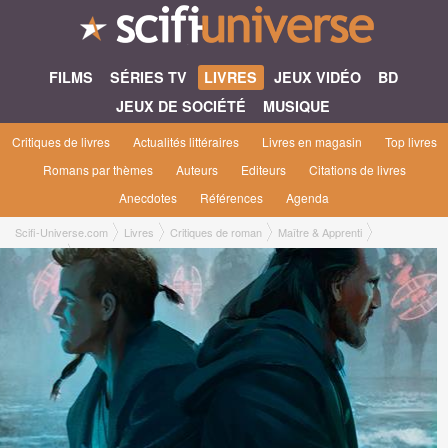
FILMS
SÉRIES TV
LIVRES
JEUX VIDÉO
BD
JEUX DE SOCIÉTÉ
MUSIQUE
Critiques de livres
Actualités littéraires
Livres en magasin
Top livres
Romans par thèmes
Auteurs
Editeurs
Citations de livres
Anecdotes
Références
Agenda
Scifi-Universe.com
Livres
Critiques de roman
Maître & Apprenti
Bastien L.