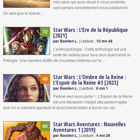
mini-série qui aura réussi à nous contenter
sans jamais complètement nous passionner.
On sent que le scénar…
Star Wars : L'Ere de la République
72
[2021]
par Bastien L.
| Lecture :
10 mn 48
L'antho(pré)logie : Cette anthologie est une
sorte de cadeau pour tous ceux ayant aimé la
Prélogie. Une manière d'offrir de nouvelles histoires sur le…
Star Wars : L'Ombre de la Reine :
48
L'Espoir de la Reine #3 [2023]
par Bastien L.
| Lecture :
6 mn 1
Padmé veut vous parler ! : L'Espoir de la Reine
est une déception malgré des personnages
que l'on a vraiment apprécié et qu'on prend plaisir à suivre sur cet…
Star Wars Aventures : Nouvelles
60
Aventures 1 [2019]
par Bastien L.
| Lecture :
4 mn 26