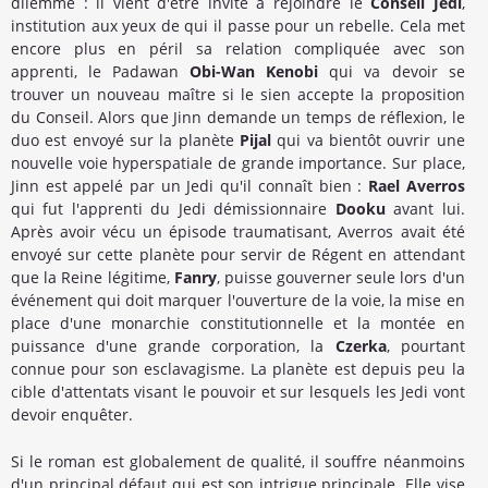
dilemme : il vient d'être invité à rejoindre le
Conseil Jedi
,
institution aux yeux de qui il passe pour un rebelle. Cela met
encore plus en péril sa relation compliquée avec son
apprenti, le Padawan
Obi-Wan Kenobi
qui va devoir se
trouver un nouveau maître si le sien accepte la proposition
du Conseil. Alors que Jinn demande un temps de réflexion, le
duo est envoyé sur la planète
Pijal
qui va bientôt ouvrir une
nouvelle voie hyperspatiale de grande importance. Sur place,
Jinn est appelé par un Jedi qu'il connaît bien :
Rael Averros
qui fut l'apprenti du Jedi démissionnaire
Dooku
avant lui.
Après avoir vécu un épisode traumatisant, Averros avait été
envoyé sur cette planète pour servir de Régent en attendant
que la Reine légitime,
Fanry
, puisse gouverner seule lors d'un
événement qui doit marquer l'ouverture de la voie, la mise en
place d'une monarchie constitutionnelle et la montée en
puissance d'une grande corporation, la
Czerka
, pourtant
connue pour son esclavagisme. La planète est depuis peu la
cible d'attentats visant le pouvoir et sur lesquels les Jedi vont
devoir enquêter.
Si le roman est globalement de qualité, il souffre néanmoins
d'un principal défaut qui est son intrigue principale. Elle vise