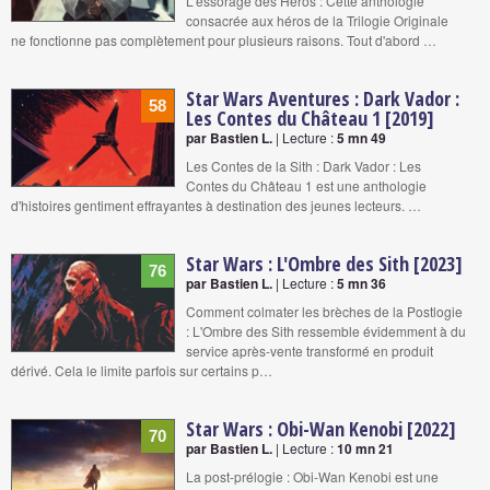
L'essorage des Héros : Cette anthologie
consacrée aux héros de la Trilogie Originale
ne fonctionne pas complètement pour plusieurs raisons. Tout d'abord …
Star Wars Aventures : Dark Vador :
58
Les Contes du Château 1 [2019]
par Bastien L.
| Lecture :
5 mn 49
Les Contes de la Sith : Dark Vador : Les
Contes du Château 1 est une anthologie
d'histoires gentiment effrayantes à destination des jeunes lecteurs. …
Star Wars : L'Ombre des Sith [2023]
76
par Bastien L.
| Lecture :
5 mn 36
Comment colmater les brèches de la Postlogie
: L'Ombre des Sith ressemble évidemment à du
service après-vente transformé en produit
dérivé. Cela le limite parfois sur certains p…
Star Wars : Obi-Wan Kenobi [2022]
70
par Bastien L.
| Lecture :
10 mn 21
La post-prélogie : Obi-Wan Kenobi est une