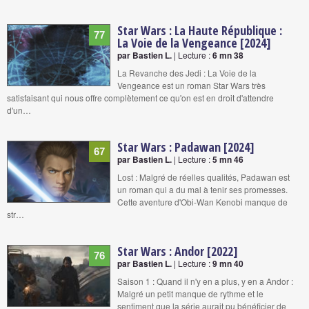
Star Wars : La Haute République :
77
La Voie de la Vengeance [2024]
par Bastien L.
| Lecture :
6 mn 38
La Revanche des Jedi : La Voie de la
Vengeance est un roman Star Wars très
satisfaisant qui nous offre complètement ce qu'on est en droit d'attendre
d'un…
Star Wars : Padawan [2024]
67
par Bastien L.
| Lecture :
5 mn 46
Lost : Malgré de réelles qualités, Padawan est
un roman qui a du mal à tenir ses promesses.
Cette aventure d'Obi-Wan Kenobi manque de
str…
Star Wars : Andor [2022]
76
par Bastien L.
| Lecture :
9 mn 40
Saison 1 : Quand il n'y en a plus, y en a Andor :
Malgré un petit manque de rythme et le
sentiment que la série aurait pu bénéficier de