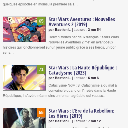
quelques épisodes en moins, la première sais…
Star Wars Aventures : Nouvelles
65
Aventures 2 [2019]
par Bastien L.
| Lecture :
3 mn 54
Deux histoires par deux français. : Stars Wars
Nouvelles Aventures 2 met en avant deux
histoires qui fonctionneront sur un jeune public grâce à ses héros, un bon
sens…
Star Wars : La Haute République :
71
Cataclysme [2023]
par Bastien L.
| Lecture :
6 mn 6
Cataclysme Now : Si Cataclysme a du mal à
convaincre quand on l'insère dans la Haute
République, il s'avère néanmoins un roman agréable qui vaut su…
Star Wars : L'Ere de la Rebellion:
55
Les Héros [2019]
par Bastien L.
| Lecture :
7 mn 12