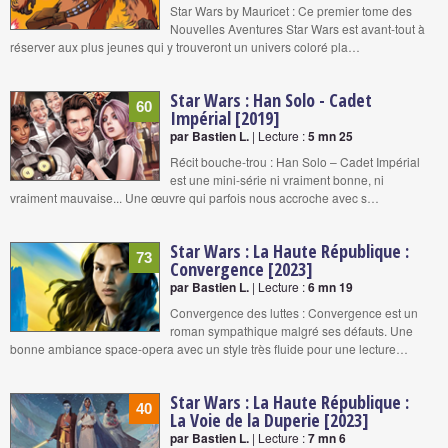
Star Wars by Mauricet : Ce premier tome des
Nouvelles Aventures Star Wars est avant-tout à
réserver aux plus jeunes qui y trouveront un univers coloré pla…
Star Wars : Han Solo - Cadet
60
Impérial [2019]
par Bastien L.
| Lecture :
5 mn 25
Récit bouche-trou : Han Solo – Cadet Impérial
est une mini-série ni vraiment bonne, ni
vraiment mauvaise... Une œuvre qui parfois nous accroche avec s…
Star Wars : La Haute République :
73
Convergence [2023]
par Bastien L.
| Lecture :
6 mn 19
Convergence des luttes : Convergence est un
roman sympathique malgré ses défauts. Une
bonne ambiance space-opera avec un style très fluide pour une lecture…
Star Wars : La Haute République :
40
La Voie de la Duperie [2023]
par Bastien L.
| Lecture :
7 mn 6