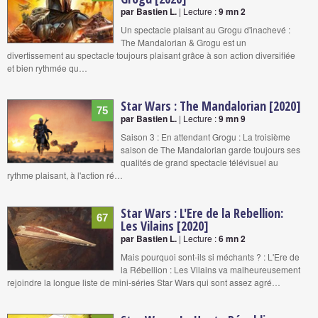
par Bastien L.
| Lecture :
9 mn 2
Un spectacle plaisant au Grogu d'inachevé :
The Mandalorian & Grogu est un
divertissement au spectacle toujours plaisant grâce à son action diversifiée
et bien rythmée qu…
Star Wars : The Mandalorian [2020]
75
par Bastien L.
| Lecture :
9 mn 9
Saison 3 : En attendant Grogu : La troisième
saison de The Mandalorian garde toujours ses
qualités de grand spectacle télévisuel au
rythme plaisant, à l'action ré…
Star Wars : L'Ere de la Rebellion:
67
Les Vilains [2020]
par Bastien L.
| Lecture :
6 mn 2
Mais pourquoi sont-ils si méchants ? : L'Ere de
la Rébellion : Les Vilains va malheureusement
rejoindre la longue liste de mini-séries Star Wars qui sont assez agré…