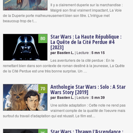
Il y a clairement duperie sur la marchandise :
Malgré son final vraiment impactant, La Voie
de la Duperie porte malheureusement bien son titre. L'intrigue met
beaucoup trop de t…
Star Wars : La Haute République :
80
La Quête de la Cité Perdue #4
[2023]
par Bastien L.
| Lecture :
5 mn 15
Les aventuriers de la cité perdue : En le
remettant bien dans son contexte de roman destiné à la jeunesse, La Quête
de la Cité Perdue est une très bonne surprise. Un …
Anthologie Star Wars : Solo : A Star
70
Wars Story [2019]
par Bastien L.
| Lecture :
5 mn 39
Une solide adaptation : Cette note ne rend pas
vraiment compte de la qualité de l'oeuvre mais
surtout du travail d'adaptation qui est réussit. Le film est…
Star Wars : Thrawn L'Ascendance :