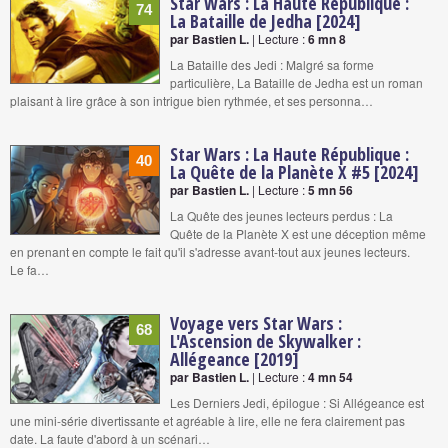
Star Wars : La Haute République :
74
La Bataille de Jedha [2024]
par Bastien L.
| Lecture :
6 mn 8
La Bataille des Jedi : Malgré sa forme
particulière, La Bataille de Jedha est un roman
plaisant à lire grâce à son intrigue bien rythmée, et ses personna…
Star Wars : La Haute République :
40
La Quête de la Planète X #5 [2024]
par Bastien L.
| Lecture :
5 mn 56
La Quête des jeunes lecteurs perdus : La
Quête de la Planète X est une déception même
en prenant en compte le fait qu'il s'adresse avant-tout aux jeunes lecteurs.
Le fa…
Voyage vers Star Wars :
68
L'Ascension de Skywalker :
Allégeance [2019]
par Bastien L.
| Lecture :
4 mn 54
Les Derniers Jedi, épilogue : Si Allégeance est
une mini-série divertissante et agréable à lire, elle ne fera clairement pas
date. La faute d'abord à un scénari…