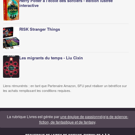
Herry Potter à l'école des sorciers - édition lustrée
interactive
RISK Stranger Things
Les migrants du temps - Liu Cixin
Liens rémunérés : en tant que Partenaire Amazon, SFU peut réaliser un bénéfice sur
les achats remplissant les conditions requises.
La rubrique Livres est gérée par
une équipe de passionné(e)s de science-
fiction, de fantastique et de fantasy
.