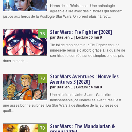
Héros de la Résistance : Une anthologie
agréable à lire avec des histoires qui rendent
justice aux héros de la Postlogie Star Wars. On prend plaisir à retr…
Star Wars : Tie Fighter [2020]
75
par Bastien L.
| Lecture :
5 mn 8
Tie toi de mon chemin ! : Tie Fighter est une
mini-série réussie d'abord grâce à la qualité de
son histoire centrée sur de simples pilotes pris
dans la mach…
Star Wars Aventures : Nouvelles
70
Aventures 3 [2020]
par Bastien L.
| Lecture :
4 mn 0
Une histoire de John & Jon : Sans être
indispensable, ce Nouvelles Aventures 3 est
une assez bonne surprise. Du Star Wars à destination de la jeunesse de
quali…
Star Wars : The Mandalorian &
70
Grogu [2026]