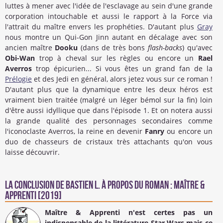
luttes à mener avec l'idée de l'esclavage au sein d'une grande
corporation intouchable et aussi le rapport à la Force via
l'attrait du maître envers les prophéties. D'autant plus
Gray
nous montre un Qui-Gon Jinn autant en décalage avec son
ancien maître
Dooku
(dans de très bons
flash-backs
) qu'avec
Obi-Wan
trop à cheval sur les règles ou encore un
Rael
Averros
trop épicurien... Si vous êtes un grand fan de la
Prélogie
et des Jedi en général, alors jetez vous sur ce roman !
D'autant plus que la dynamique entre les deux héros est
vraiment bien traitée (malgré un léger bémol sur la fin) loin
d'être aussi idyllique que dans l'épisode 1. Et on notera aussi
la grande qualité des personnages secondaires comme
l'iconoclaste Averros, la reine en devenir
Fanry
ou encore un
duo de chasseurs de cristaux très attachants qu'on vous
laisse découvrir.
La conclusion de
Bastien L.
à propos du Roman : Maître &
Apprenti [2019]
Maître & Apprenti n'est certes pas un
indispensable de la littérature Star Wars mais ce