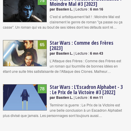
75
Moindre Mal #3 [2023]
par Bastien L.
| Lecture :
6 mn 16
C'est si artistiquement fait ! : Moindre Mal est
clairement le genre de roman "ça passe ou ça
casse". Un roman qui va au bout de ses idées dont les défauts sont ré…
Star Wars : Comme des Frères
65
[2023]
par Bastien L.
| Lecture :
6 mn 43
L'Attaque des Frères : Comme des Frères est
un roman qui fourmille de bonnes idées en
étant une suite très satisfaisante de l'Attaque des Clones. Malheur…
Star Wars : L'Escadron Alphabet - 3
78
: Le Prix de la Victoire #3 [2022]
par Bastien L.
| Lecture :
6 mn 11
Terminer la guerre : Le Prix de la Victoire est
une belle conclusion à un Escadron Alphabet
plus divisé que jamais. Les personnages sont toujours aussi…