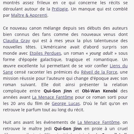
montrés assez frileux en ce qui concerne les récits se
déroulant autour de la
Prélogie
. Un manque qui est comblé
par
Maître & Apprenti
.
Ce nouveau canon mélange depuis ses débuts des auteurs
bien connus des fans comme des nouveaux venus dont
Claudia Gray
qui est à mes yeux la plus talentueuse des
nouvelles têtes. L'Américaine avait d'abord surpris son
monde avec
Etoiles Perdues
, un roman «
young adult
» sous
forme d'épopée galactique, tragique et romantique. Un
œuvre excellente lui permettant de se voir confier
Liens du
Sang
censé raconter les prémices du
Réveil de la Force
, une
mission réussie pour l'auteure qui change d'époque avec son
roman suivant. Elle doit ainsi présenter la relation
compliquée entre
Qui-Gon Jinn
et
Obi-Wan Kenobi
des
années avant
La Menace Fantôme
pour ce roman sorti pour
les 20 ans du film de
George Lucas
. D'où le fait qu'on en
retrouve le parfum tout au long du récit.
Huit ans avant les événements de
La Menace Fantôme
, on
retrouve le maître Jedi
Qui-Gon Jinn
en proie à un cruel