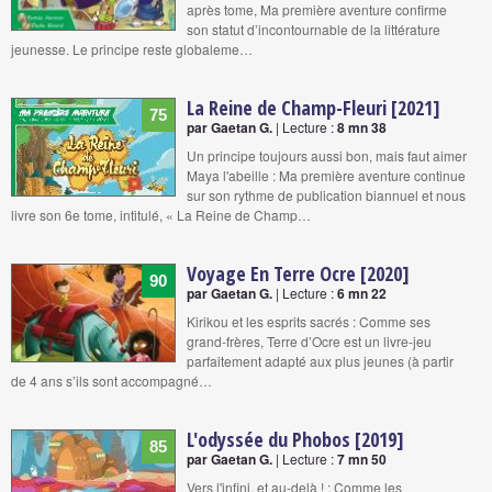
après tome, Ma première aventure confirme
son statut d’incontournable de la littérature
jeunesse. Le principe reste globaleme…
La Reine de Champ-Fleuri [2021]
75
par Gaetan G.
| Lecture :
8 mn 38
Un principe toujours aussi bon, mais faut aimer
Maya l'abeille : Ma première aventure continue
sur son rythme de publication biannuel et nous
livre son 6e tome, intitulé, « La Reine de Champ…
Voyage En Terre Ocre [2020]
90
par Gaetan G.
| Lecture :
6 mn 22
Kirikou et les esprits sacrés : Comme ses
grand-frères, Terre d’Ocre est un livre-jeu
parfaitement adapté aux plus jeunes (à partir
de 4 ans s’ils sont accompagné…
L'odyssée du Phobos [2019]
85
par Gaetan G.
| Lecture :
7 mn 50
Vers l'infini, et au-delà ! : Comme les