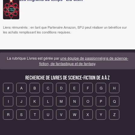
Liens rémunérés : en tant que Partenaire Amazon, SFU peut réaliser un bénéfice sur
les achats remplissant les conditions requises.
La rubrique Livres est gérée par
une équipe de passionné(e)s de science-
fiction, de fantastique et de fantasy
.
Recherche de Livres de science-fiction de A à Z
#
A
B
C
D
E
F
G
H
I
J
K
L
M
N
O
P
Q
R
S
T
U
V
W
X
Y
Z