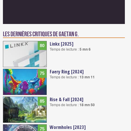
Les dernières critiques de Gaetan G.
Linkx [2025]
80
Temps de lecture :
5 mn 6
Faery Ring [2024]
75
Temps de lecture :
13 mn 11
Rise & Fall [2024]
85
Temps de lecture :
18 mn 50
Wormholes [2023]
75