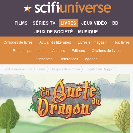
FILMS
SÉRIES TV
LIVRES
JEUX VIDÉO
BD
JEUX DE SOCIÉTÉ
MUSIQUE
Critiques de livres
Actualités littéraires
Livres en magasin
Top livres
Romans par thèmes
Auteurs
Editeurs
Citations de livres
Anecdotes
Références
Agenda
Scifi-Universe.com
Livres
Critiques de livre-jeu
En quête du Dragon
Gaetan G.