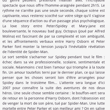
du genre peuvent prétendre rivaliser avec l'incroyable
spectacle que nous offre l'homme-araignée pendant 2h15. Le
rythme ne s'arrête pas une seule seconde, chaque scène est
captivante, vous resterez scocthé sur votre siège qu'il s'agisse
d'une séquence d'action ou d'un passage plus psychologique.
La love story entre Peter/Spidey et Mary-Jane est
bouleversante, le nouveau bad guy, Octopus (joué par Alfred
Molina) est fascinant de par sa complexité et son ambiguité,
et les affrontements verbaux entre Harry Osborn et Peter
Parker font monter la tension jusqu'à l'inévitable révélation
de l'identité de Spider-Man.
Le sort semble s'acharner sur Spidey pendant tout le film :
échec dans sa vie professionnelle, scolaire, sentimentale et
sociale. Néanmoins c'est bien l'amour qui triomphe à la toute
fin. Un amour toutefois terni par le dernier plan, ce qui laisse
penser que les choses seront loin d'être arrangées pour
Spidey dans le troisième film... L'attente sera longue d'ici
2007 pour connaître la suite des aventures de nos deux
héros. Une seule chose semble certaine : le bouffon-vert sera
de retour en la personne d'Harry Osborn, dont l'obsession est
de venger la mort de son père, tué par Spider-Man. Une lutte
mortelle entre Peter Parker et son meilleur ami ? On en salive