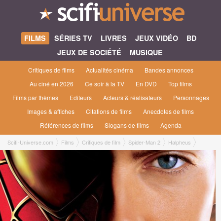
FILMS
SÉRIES TV
LIVRES
JEUX VIDÉO
BD
JEUX DE SOCIÉTÉ
MUSIQUE
Critiques de films
Actualités cinéma
Bandes annonces
Au ciné en 2026
Ce soir à la TV
En DVD
Top films
Films par thèmes
Editeurs
Acteurs & réalisateurs
Personnages
Images & affiches
Citations de films
Anecdotes de films
Références de films
Slogans de films
Agenda
Scifi-Universe.com
Films
Critiques de film
Spider-Man 2
Halpheus