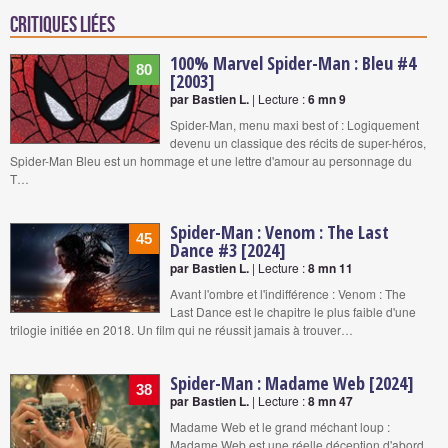
Critiques liées
100% Marvel Spider-Man : Bleu #4
80
[2003]
par Bastien L.
| Lecture :
6 mn 9
Spider-Man, menu maxi best of : Logiquement
devenu un classique des récits de super-héros,
Spider-Man Bleu est un hommage et une lettre d'amour au personnage du
T…
Spider-Man : Venom : The Last
45
Dance #3 [2024]
par Bastien L.
| Lecture :
8 mn 11
Avant l'ombre et l'indifférence : Venom : The
Last Dance est le chapitre le plus faible d'une
trilogie initiée en 2018. Un film qui ne réussit jamais à trouver…
Spider-Man : Madame Web [2024]
38
par Bastien L.
| Lecture :
8 mn 47
Madame Web et le grand méchant loup :
Madame Web est une réelle déception d'abord