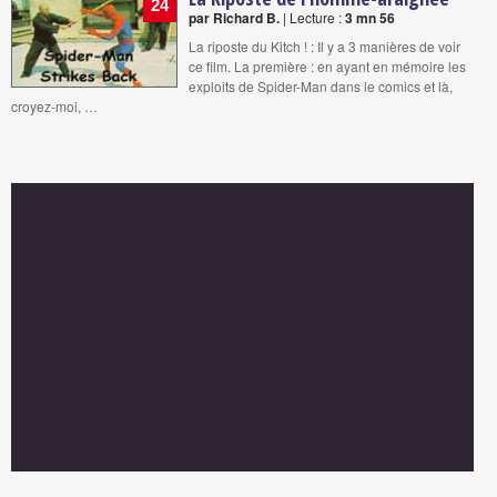
24
par Richard B.
| Lecture :
3 mn 56
La riposte du Kitch ! : Il y a 3 manières de voir
ce film. La première : en ayant en mémoire les
exploits de Spider-Man dans le comics et là,
croyez-moi, …