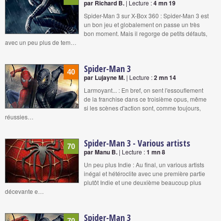
par Richard B.
| Lecture :
4 mn 19
Spider-Man 3 sur X-Box 360 : Spider-Man 3 est
un bon jeu et globalement on passe un très
bon moment. Mais il regorge de petits défauts,
avec un peu plus de tem…
Spider-Man 3
40
par Lujayne M.
| Lecture :
2 mn 14
Larmoyant... : En bref, on sent l'essouflement
de la franchise dans ce troisième opus, même
si les scènes d'action sont, comme toujours,
réussies…
Spider-Man 3 - Various artists
70
par Manu B.
| Lecture :
1 mn 8
Un peu plus Indie : Au final, un various artists
inégal et hétéroclite avec une première partie
plutôt Indie et une deuxième beaucoup plus
décevante e…
Spider-Man 3
70