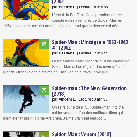
[2002]
par Bastien L.
| Lecture :
5 mn 58
L'envol du Bouffon : Cette première année
complète des aventures de Spider-Man en
1964 est encore une fois une réussite montrant que la licence est née…
Spider-Man : L'Intégrale 1962-1963
85
#1 [2002]
par Bastien L.
| Lecture :
7 mn 11
La naissance d'une légende : La naissance de
Spider-Man est un régal à découvrir grâce à la
grande efficacité des histoires de Stan Lee et le travail prodigieu…
Spider-man : The New Generation
75
[2018]
par Vincent L.
| Lecture :
3 mn 38
On se fait une toile ?... : Spider-man into the
spider-verse est l'un des meilleurs films qui
aient été fait sur l'Homme Araignée. J'aime vraiment beauco…
Spider-Man : Venom [2018]
63