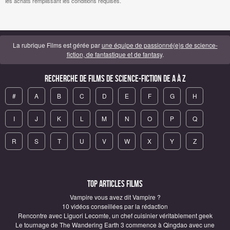
les achats remplissant les conditions requises.
La rubrique Films est gérée par
une équipe de passionné(e)s de science-
fiction, de fantastique et de fantasy
.
Recherche de Films de science-fiction de A à Z
#
A
B
C
D
E
F
G
H
I
J
K
L
M
N
O
P
Q
R
S
T
U
V
W
X
Y
Z
Top articles Films
Vampire vous avez dit Vampire ?
10 vidéos conseillées par la rédaction
Rencontre avec Liguori Lecomte, un chef cuisinier véritablement geek
Le tournage de The Wandering Earth 3 commence à Qingdao avec une