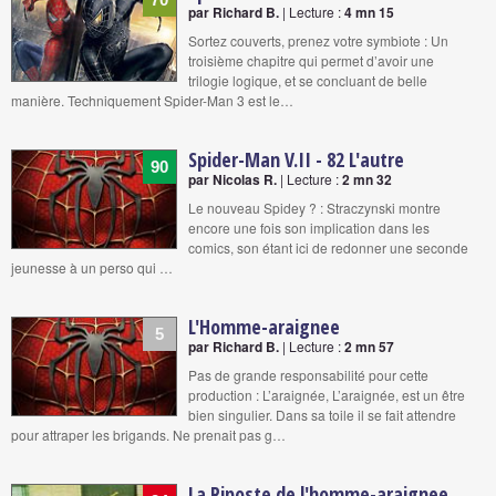
par Richard B.
| Lecture :
4 mn 15
Sortez couverts, prenez votre symbiote : Un
troisième chapitre qui permet d’avoir une
trilogie logique, et se concluant de belle
manière. Techniquement Spider-Man 3 est le…
Spider-Man V.II - 82 L'autre
90
par Nicolas R.
| Lecture :
2 mn 32
Le nouveau Spidey ? : Straczynski montre
encore une fois son implication dans les
comics, son étant ici de redonner une seconde
jeunesse à un perso qui …
L'Homme-araignee
5
par Richard B.
| Lecture :
2 mn 57
Pas de grande responsabilité pour cette
production : L’araignée, L’araignée, est un être
bien singulier. Dans sa toile il se fait attendre
pour attraper les brigands. Ne prenait pas g…
La Riposte de l'homme-araignee