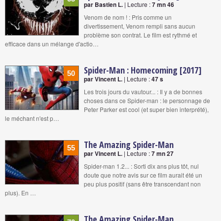
par Bastien L.
| Lecture :
7 mn 46
Venom de nom ! : Pris comme un
divertissement, Venom rempli sans aucun
problème son contrat. Le film est rythmé et
efficace dans un mélange d'actio…
Spider-Man : Homecoming [2017]
50
par Vincent L.
| Lecture :
47 s
Les trois jours du vautour... : Il y a de bonnes
choses dans ce Spider-man : le personnage de
Peter Parker est cool (et super bien interprété),
le méchant n'est p…
The Amazing Spider-Man
55
par Vincent L.
| Lecture :
7 mn 27
Spider-man 1.2... : Sorti dix ans plus tôt, nul
doute que notre avis sur ce film aurait été un
peu plus positif (sans être transcendant non
plus). En …
The Amazing Spider-Man