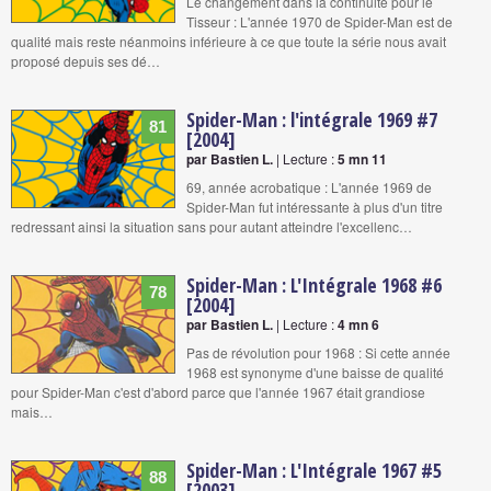
Le changement dans la continuité pour le
Tisseur : L'année 1970 de Spider-Man est de
qualité mais reste néanmoins inférieure à ce que toute la série nous avait
proposé depuis ses dé…
Spider-Man : l'intégrale 1969 #7
81
[2004]
par Bastien L.
| Lecture :
5 mn 11
69, année acrobatique : L'année 1969 de
Spider-Man fut intéressante à plus d'un titre
redressant ainsi la situation sans pour autant atteindre l'excellenc…
Spider-Man : L'Intégrale 1968 #6
78
[2004]
par Bastien L.
| Lecture :
4 mn 6
Pas de révolution pour 1968 : Si cette année
1968 est synonyme d'une baisse de qualité
pour Spider-Man c'est d'abord parce que l'année 1967 était grandiose
mais…
Spider-Man : L'Intégrale 1967 #5
88
[2003]