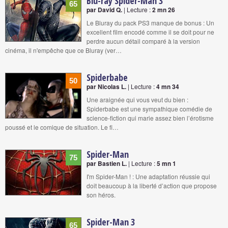
Blu-ray Spider-Man 3
65
par David Q.
| Lecture :
2 mn 26
Le Bluray du pack PS3 manque de bonus : Un
excellent film encodé comme il se doit pour ne
perdre aucun détail comparé à la version
cinéma, il n'empêche que ce Bluray (ver…
Spiderbabe
50
par Nicolas L.
| Lecture :
4 mn 34
Une araignée qui vous veut du bien :
Spiderbabe est une sympathique comédie de
science-fiction qui marie assez bien l’érotisme
poussé et le comique de situation. Le fi…
Spider-Man
75
par Bastien L.
| Lecture :
5 mn 1
I'm Spider-Man ! : Une adaptation réussie qui
doit beaucoup à la liberté d’action que propose
son héros.
Spider-Man 3
65