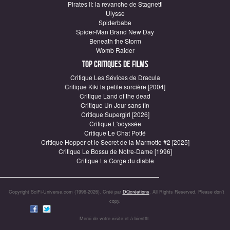
Pirates II: la revanche de Stagnetti
Ulysse
Spiderbabe
Spider-Man Brand New Day
Beneath the Storm
Womb Raider
Top critiques de Films
Critique Les Sévices de Dracula
Critique Kiki la petite sorcière [2004]
Critique Land of the dead
Critique Un Jour sans fin
Critique Supergirl [2026]
Critique L'odyssée
Critique Le Chat Potté
Critique Hopper et le Secret de la Marmotte #2 [2025]
Critique Le Bossu de Notre-Dame [1996]
Critique La Gorge du diable
Copyright SciFi-Universe.com (1996-2026). Créé par
DQcréations
. All Rights Reserved. Please don’t
copy.
Merci de votre visite et à bientôt.