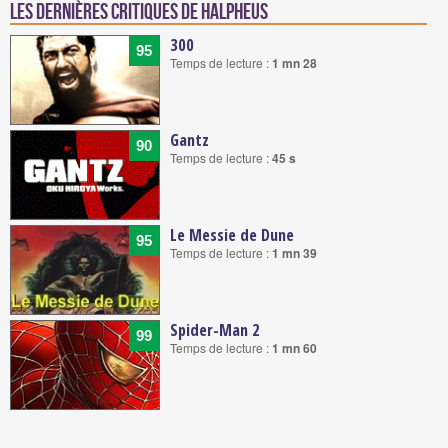
Les dernières critiques de Halpheus
300
95
Temps de lecture :
1 mn 28
Gantz
90
Temps de lecture :
45 s
Le Messie de Dune
95
Temps de lecture :
1 mn 39
Spider-Man 2
99
Temps de lecture :
1 mn 60