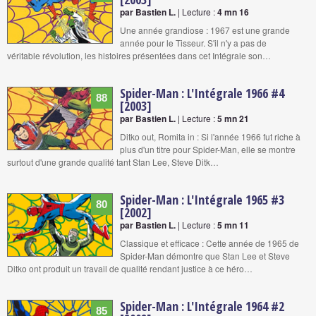
par Bastien L.
| Lecture :
4 mn 16
Une année grandiose : 1967 est une grande
année pour le Tisseur. S'il n'y a pas de
véritable révolution, les histoires présentées dans cet Intégrale son…
Spider-Man : L'Intégrale 1966 #4
88
[2003]
par Bastien L.
| Lecture :
5 mn 21
Ditko out, Romita in : Si l'année 1966 fut riche à
plus d'un titre pour Spider-Man, elle se montre
surtout d'une grande qualité tant Stan Lee, Steve Ditk…
Spider-Man : L'Intégrale 1965 #3
80
[2002]
par Bastien L.
| Lecture :
5 mn 11
Classique et efficace : Cette année de 1965 de
Spider-Man démontre que Stan Lee et Steve
Ditko ont produit un travail de qualité rendant justice à ce héro…
Spider-Man : L'Intégrale 1964 #2
85