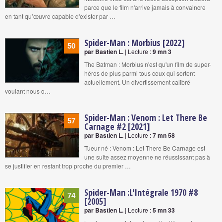
parce que le film n'arrive jamais à convaincre
en tant qu’œuvre capable d'exister par …
Spider-Man : Morbius [2022]
50
par Bastien L.
| Lecture :
9 mn 3
The Batman : Morbius n'est qu'un film de super-
héros de plus parmi tous ceux qui sortent
actuellement. Un divertissement calibré
voulant nous o…
Spider-Man : Venom : Let There Be
57
Carnage #2 [2021]
par Bastien L.
| Lecture :
7 mn 58
Tueur né : Venom : Let There Be Carnage est
une suite assez moyenne ne réussissant pas à
se justifier en restant trop proche du premier …
Spider-Man :L'Intégrale 1970 #8
74
[2005]
par Bastien L.
| Lecture :
5 mn 33