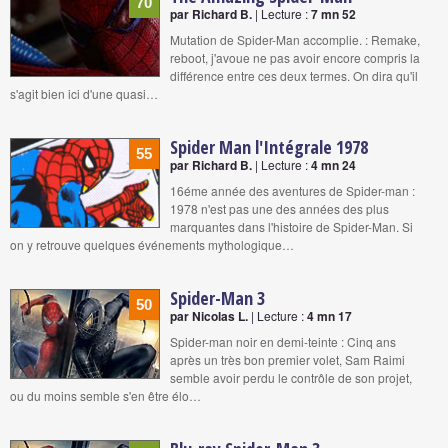
70
par Richard B.
| Lecture :
7 mn 52
Mutation de Spider-Man accomplie. : Remake,
reboot, j'avoue ne pas avoir encore compris la
différence entre ces deux termes. On dira qu'il
s'agit bien ici d'une quasi…
Spider Man l'Intégrale 1978
55
par Richard B.
| Lecture :
4 mn 24
16éme année des aventures de Spider-man :
1978 n'est pas une des années des plus
marquantes dans l'histoire de Spider-Man. Si
on y retrouve quelques événements mythologique…
Spider-Man 3
50
par Nicolas L.
| Lecture :
4 mn 17
Spider-man noir en demi-teinte : Cinq ans
après un très bon premier volet, Sam Raimi
semble avoir perdu le contrôle de son projet,
ou du moins semble s'en être élo…