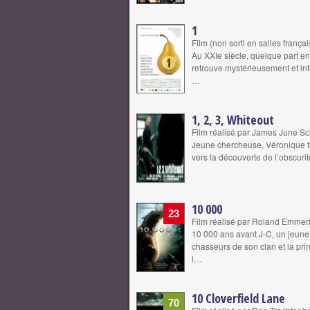
1
Film (non sorti en salles frança
Au XXIe siècle, quelque part en
retrouve mystérieusement et int
…
1, 2, 3, Whiteout
Film réalisé par James June S
Jeune chercheuse, Véronique tro
vers la découverte de l’obscurité
10 000
23
Film réalisé par Roland Emmer
10 000 ans avant J-C, un jeun
chasseurs de son clan et la prin
l…
10 Cloverfield Lane
70