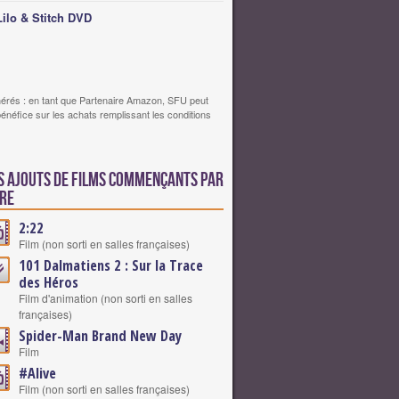
Lilo & Stitch DVD
érés : en tant que Partenaire Amazon, SFU peut
bénéfice sur les achats remplissant les conditions
s ajouts de films commençants par
fre
2:22
Film (non sorti en salles françaises)
101 Dalmatiens 2 : Sur la Trace
des Héros
Film d'animation (non sorti en salles
françaises)
Spider-Man Brand New Day
Film
#Alive
Film (non sorti en salles françaises)