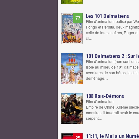
Les 101 Dalmatiens
77
Film d'animation réalisé par W
Pongo et Perdita, deux magnifiq
celle de leurs maîtres, Roger e
cl…
101 Dalmatiens 2 : Sur 
Film d'animation (non sorti en s
Isolé au milieu de 101 dalmatie
aventures de son héros, le chie
déménage…
108 Rois-Démons
Film d'animation
Empire de Chine. XIIème siècle.
monstres, il faudrait avoir le co
serpent…
11:11, le Mal a un Num
25