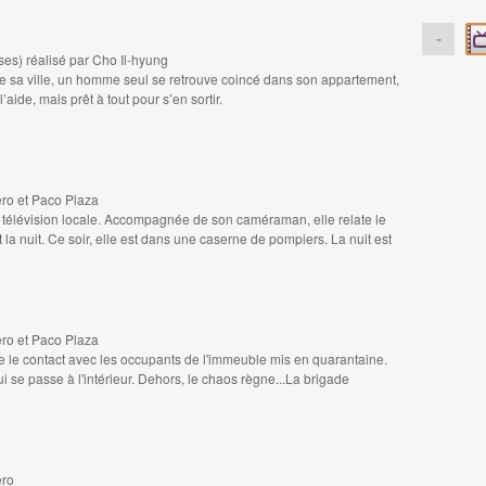
-
ises) réalisé par Cho Il-hyung
ge sa ville, un homme seul se retrouve coincé dans son appartement,
ide, mais prêt à tout pour s’en sortir.
ro et Paco Plaza
e télévision locale. Accompagnée de son caméraman, elle relate le
t la nuit. Ce soir, elle est dans une caserne de pompiers. La nuit est
ro et Paco Plaza
e le contact avec les occupants de l'immeuble mis en quarantaine.
i se passe à l'intérieur. Dehors, le chaos règne...La brigade
ero