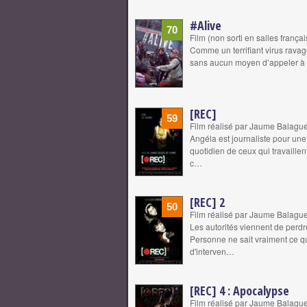
#Alive
70
Film (non sorti en salles frança
Comme un terrifiant virus rava
sans aucun moyen d’appeler à l’a
[REC]
59
Film réalisé par Jaume Balague
Angéla est journaliste pour un
quotidien de ceux qui travaillen
c…
[REC] 2
50
Film réalisé par Jaume Balague
Les autorités viennent de perdr
Personne ne sait vraiment ce qu
d'interven…
[REC] 4 : Apocalypse
Film réalisé par Jaume Balagu