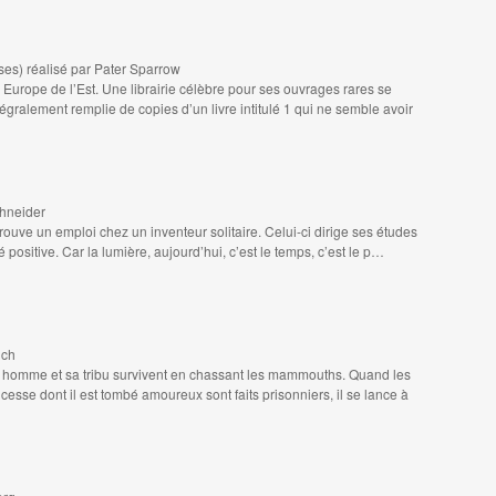
ises) réalisé par Pater Sparrow
 Europe de l’Est. Une librairie célèbre pour ses ouvrages rares se
égralement remplie de copies d’un livre intitulé 1 qui ne semble avoir
chneider
uve un emploi chez un inventeur solitaire. Celui-ci dirige ses études
 positive. Car la lumière, aujourd’hui, c’est le temps, c’est le p…
ich
e homme et sa tribu survivent en chassant les mammouths. Quand les
cesse dont il est tombé amoureux sont faits prisonniers, il se lance à