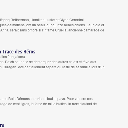
olfgang Reitherman, Hamilton Luske et Clyde Geronimi
ues dalmatiens, ont un beau jour quinze bébés chiens. Leur joie et
t Anita, serait sans ombre si l’infâme Cruella, ancienne camarade de
la Trace des Héros
alles françaises)
ns, Patch souhaite se démarquer des autres chiots et rêve aux
n Ouragan. Accidentellement séparé du reste de sa famille lors d'un
 Les Rois-Démons terrorisent tout le pays. Pour vaincre ces
urage de cent tigres, la force de mille buffles, la ruse d'autant de
éro