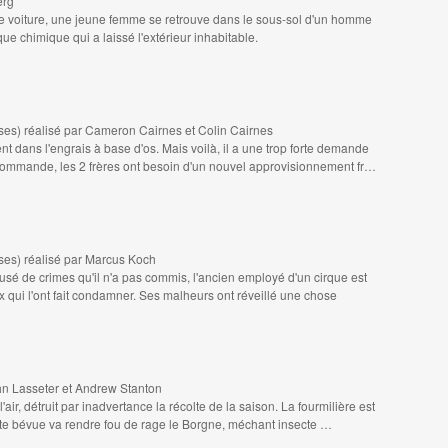
erg
 de voiture, une jeune femme se retrouve dans le sous-sol d'un homme
que chimique qui a laissé l'extérieur inhabitable.
aises) réalisé par Cameron Cairnes et Colin Cairnes
nt dans l'engrais à base d'os. Mais voilà, il a une trop forte demande
commande, les 2 frères ont besoin d'un nouvel approvisionnement fr…
aises) réalisé par Marcus Koch
usé de crimes qu'il n'a pas commis, l'ancien employé d'un cirque est
 qui l'ont fait condamner. Ses malheurs ont réveillé une chose
ohn Lasseter et Andrew Stanton
l'air, détruit par inadvertance la récolte de la saison. La fourmilière est
ette bévue va rendre fou de rage le Borgne, méchant insecte …