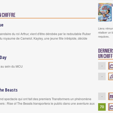
n chiffre
ue
Liens rémun
réaliser un 
gendaire du roi Arthur, vient d'être dérobée par le redoutable Ruber
requises.
du royaume de Camelot. Kayley, une jeune fille intrépide, décide
Dernier
un chif
 Day
-
 au sein du MCU
-
the Beasts
-
rand spectacle qui ont fait des premiers Transformers un phénomène
mers : Rise of The Beasts transportera le public dans une aventure aux
70