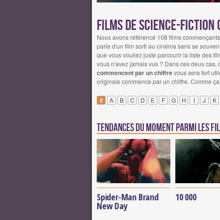
Films de science-fiction
Nous avons référencé 108 films commençants pa
parle d'un film sorti au cinéma sans se souveni
que vous vouliez juste parcourir la liste des fi
vous n'avez jamais vus ? Dans ces deux cas, 
commencent par un chiffre
vous sera fort util
originale commence par un chiffre. Comme ça, 
#
A
B
C
D
E
F
G
H
I
J
K
Tendances du moment parmi les fil
Spider-Man Brand
10 000
New Day