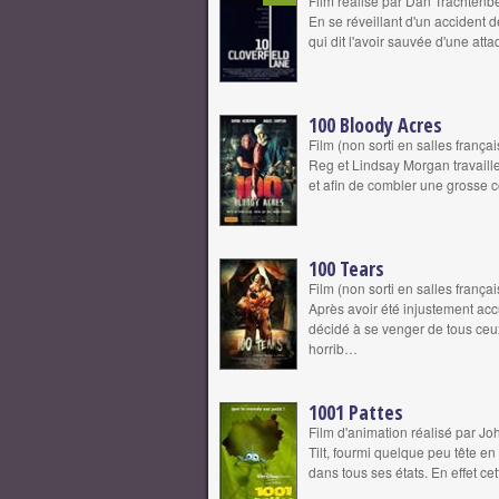
Film réalisé par Dan Trachtenb
En se réveillant d'un accident
qui dit l'avoir sauvée d'une atta
100 Bloody Acres
Film (non sorti en salles franç
Reg et Lindsay Morgan travaille
et afin de combler une grosse 
100 Tears
Film (non sorti en salles franç
Après avoir été injustement acc
décidé à se venger de tous ceux
horrib…
1001 Pattes
Film d'animation réalisé par J
Tilt, fourmi quelque peu tête en 
dans tous ses états. En effet c