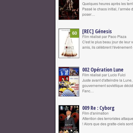
Quelques heures après les terr
Passé le chaos initial, l’armée
poser…
[REC] Génesis
60
Film réalisé par Paco Plaza
C'est le plus beau jour de leur v
amis, ils célèbrent l'événemen
002 Opération Lune
Film réalisé par Lucio Fulci
Juste avant d'atteindre la Lune
gouvernement soviétique décide 
Fanc…
009 Re : Cyborg
Film d'animation
Attention des terroristes attaqu
! Alors que des gratte-ciels s