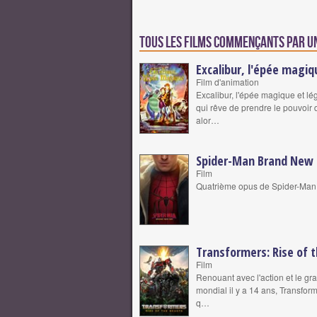
Tous les films commençants par u
Excalibur, l'épée magiq
Film d'animation
Excalibur, l'épée magique et lé
qui rêve de prendre le pouvoir 
alor…
Spider-Man Brand New
Film
Quatrième opus de Spider-Man
Transformers: Rise of 
Film
Renouant avec l'action et le g
mondial il y a 14 ans, Transfor
q…