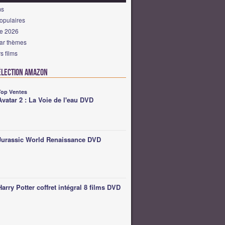
ms
opulaires
de 2026
par thèmes
s films
élection Amazon
Top Ventes
Avatar 2 : La Voie de l'eau DVD
Jurassic World Renaissance DVD
Harry Potter coffret intégral 8 films DVD