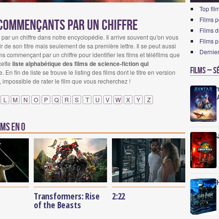
Top fil
Films p
 commençants par un chiffre
Films 
r un chiffre dans notre encyclopédie. Il arrive souvent qu'on vous
Films 
r de son titre mais seulement de sa première lettre. Il se peut aussi
Dernier
lms commençant par un chiffre pour identifier les films et téléfilms que
cette
liste alphabétique des films de science-fiction qui
Films – S
e. En fin de liste se trouve le listing des films dont le titre en version
impossible de rater le film que vous recherchez !
L
M
N
O
P
Q
R
S
T
U
V
W
X
Y
Z
ms en 0
Transformers: Rise
2:22
of the Beasts