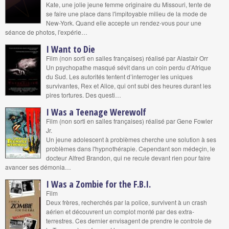
Kate, une jolie jeune femme originaire du Missouri, tente de
se faire une place dans l'impitoyable milieu de la mode de
New-York. Quand elle accepte un rendez-vous pour une
séance de photos, l'expérie…
I Want to Die
Film (non sorti en salles françaises) réalisé par Alastair Orr
Un psychopathe masqué sévit dans un coin perdu d’Afrique
du Sud. Les autorités tentent d’interroger les uniques
survivantes, Rex et Alice, qui ont subi des heures durant les
pires tortures. Des questi…
I Was a Teenage Werewolf
Film (non sorti en salles françaises) réalisé par Gene Fowler
Jr.
Un jeune adolescent à problèmes cherche une solution à ses
problèmes dans l'hypnothérapie. Cependant son médeçin, le
docteur Alfred Brandon, qui ne recule devant rien pour faire
avancer ses démonia…
I Was a Zombie for the F.B.I.
Film
Deux frères, recherchés par la police, survivent à un crash
aérien et découvrent un complot monté par des extra-
terrestres. Ces dernier envisagent de prendre le controle de