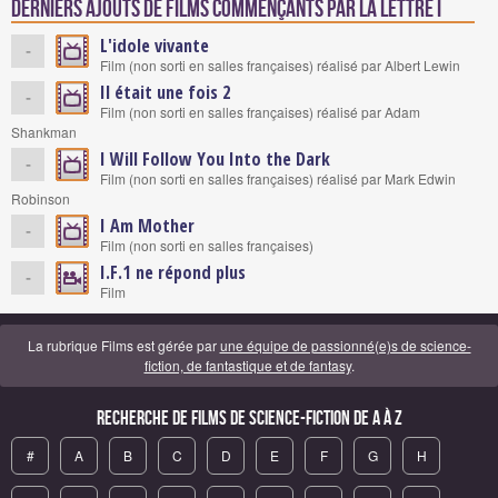
Derniers ajouts de films commençants par la lettre I
L'idole vivante
-
Film (non sorti en salles françaises) réalisé par Albert Lewin
Il était une fois 2
-
Film (non sorti en salles françaises) réalisé par Adam
Shankman
I Will Follow You Into the Dark
-
Film (non sorti en salles françaises) réalisé par Mark Edwin
Robinson
I Am Mother
-
Film (non sorti en salles françaises)
I.F.1 ne répond plus
-
Film
La rubrique Films est gérée par
une équipe de passionné(e)s de science-
fiction, de fantastique et de fantasy
.
Recherche de Films de science-fiction de A à Z
#
A
B
C
D
E
F
G
H