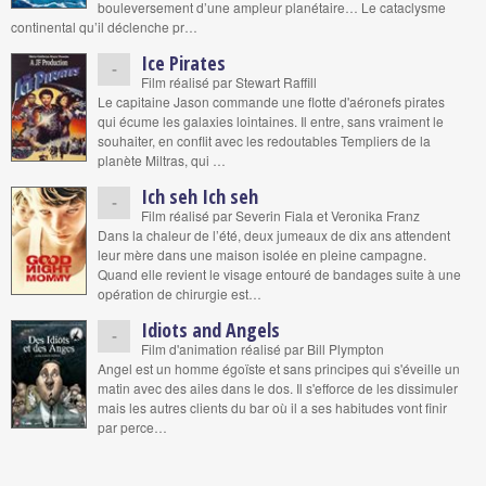
bouleversement d’une ampleur planétaire… Le cataclysme
continental qu’il déclenche pr…
Ice Pirates
-
Film réalisé par Stewart Raffill
Le capitaine Jason commande une flotte d'aéronefs pirates
qui écume les galaxies lointaines. Il entre, sans vraiment le
souhaiter, en conflit avec les redoutables Templiers de la
planète Miltras, qui …
Ich seh Ich seh
-
Film réalisé par Severin Fiala et Veronika Franz
Dans la chaleur de l’été, deux jumeaux de dix ans attendent
leur mère dans une maison isolée en pleine campagne.
Quand elle revient le visage entouré de bandages suite à une
opération de chirurgie est…
Idiots and Angels
-
Film d'animation réalisé par Bill Plympton
Angel est un homme égoïste et sans principes qui s'éveille un
matin avec des ailes dans le dos. Il s'efforce de les dissimuler
mais les autres clients du bar où il a ses habitudes vont finir
par perce…