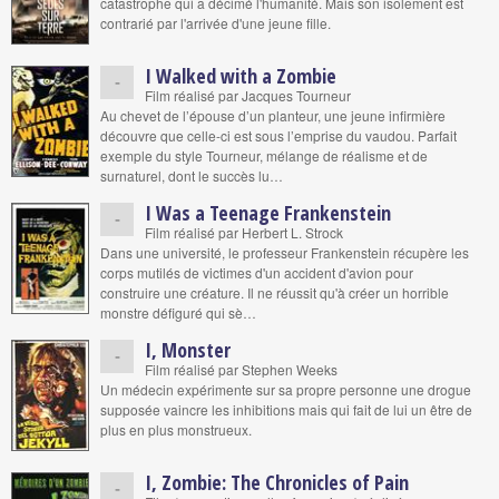
catastrophe qui a décimé l'humanité. Mais son isolement est
contrarié par l'arrivée d'une jeune fille.
I Walked with a Zombie
-
Film réalisé par Jacques Tourneur
Au chevet de l’épouse d’un planteur, une jeune infirmière
découvre que celle-ci est sous l’emprise du vaudou. Parfait
exemple du style Tourneur, mélange de réalisme et de
surnaturel, dont le succès lu…
I Was a Teenage Frankenstein
-
Film réalisé par Herbert L. Strock
Dans une université, le professeur Frankenstein récupère les
corps mutilés de victimes d'un accident d'avion pour
construire une créature. Il ne réussit qu'à créer un horrible
monstre défiguré qui sè…
I, Monster
-
Film réalisé par Stephen Weeks
Un médecin expérimente sur sa propre personne une drogue
supposée vaincre les inhibitions mais qui fait de lui un être de
plus en plus monstrueux.
I, Zombie: The Chronicles of Pain
-