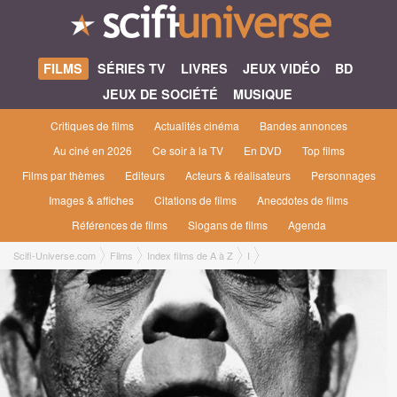
FILMS
SÉRIES TV
LIVRES
JEUX VIDÉO
BD
JEUX DE SOCIÉTÉ
MUSIQUE
Critiques de films
Actualités cinéma
Bandes annonces
Au ciné en 2026
Ce soir à la TV
En DVD
Top films
Films par thèmes
Editeurs
Acteurs & réalisateurs
Personnages
Images & affiches
Citations de films
Anecdotes de films
Références de films
Slogans de films
Agenda
Scifi-Universe.com
Films
Index films de A à Z
I