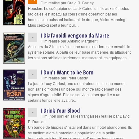
Film réalisé par Craig R. Baxley
Houston. Le coéquipier de Jack Caine, un flic aux méthodes
radicales, est abattu au cours d'une opération par les
hommes du puissant trafiquant de drogue, Victor Manning.
Mais ceux-ci sont à leur tour…
I Diafanoidi vengono da Marte
-
Film réalisé par Antonio Margheriti
Au cours du 21ème siècle, une race extra-terrestre envahit le
système solaire. A partir de leur base martienne, ils attaquent
les stations orbitales terriennes, massacrant les équipages...
I Don't Want to be Born
-
Film réalisé par Peter Sasdy
La jeune Lucy Carlesi, une ex-entraineuse, met au monde,
non sans difficultés un bébé qui montre rapidement des
signes d'agressivité. Elle se souvient alors que il y a un
certains temps, elle avait re…
I Drink Your Blood
-
Film (non sorti en salles françaises) réalisé par David
E. Durston
Un bande de hippies s'installent dans un hotel abandonné. Ils
se mettent alors à harceler la population de la petite
bourgade voisine. Pour se venger d'eux, un jeune garçon