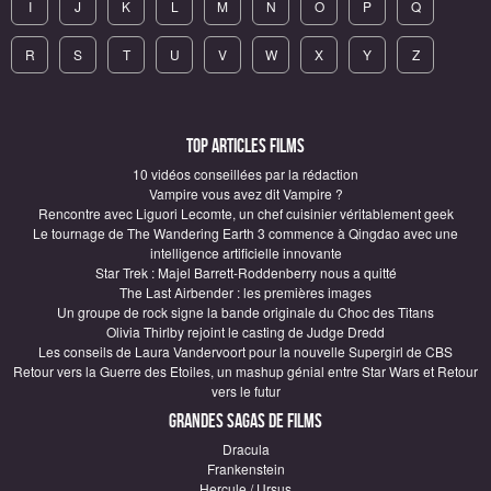
I
J
K
L
M
N
O
P
Q
R
S
T
U
V
W
X
Y
Z
Top articles Films
10 vidéos conseillées par la rédaction
Vampire vous avez dit Vampire ?
Rencontre avec Liguori Lecomte, un chef cuisinier véritablement geek
Le tournage de The Wandering Earth 3 commence à Qingdao avec une
intelligence artificielle innovante
Star Trek : Majel Barrett-Roddenberry nous a quitté
The Last Airbender : les premières images
Un groupe de rock signe la bande originale du Choc des Titans
Olivia Thirlby rejoint le casting de Judge Dredd
Les conseils de Laura Vandervoort pour la nouvelle Supergirl de CBS
Retour vers la Guerre des Etoiles, un mashup génial entre Star Wars et Retour
vers le futur
Grandes sagas de Films
Dracula
Frankenstein
Hercule / Ursus