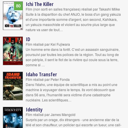
Ichi The Killer
80
Film (non sorti en salles françaises) réalisé par Takashi Miike
Suite à la disparition du chef ANJO, le boss d'un gang yakuza
et d'une importante somme d'argent, son second, Kahikara,
un yakuza masochiste et violent au sourire plus large que
nature va user de tout…
ID
Film réalisé par Kei Fujiwara
Un homme erre dans la forêt. C’est un assassin sanguinaire,
poursuivi par toutes les polices de la région. Tout au long de
son périple, il sent le flot de la rivière qui coule sous la terre,
comme si …
Idaho Transfer
Film réalisé par Peter Fonda
Dans l'Idaho, une équipe de scientifique a mis au point une
machine à voyuager dans le temps. Ils vont découvrir que
dans 56 ans, l'humanité sera victime d'une catastrophe
nucléaire. Les scientifiques…
Identity
Film réalisé par James Mangold
Surpris par un orage, dix étrangers - une ancienne star de la
télé et son chauffeur, un policier qui escorte un tueur, une call-