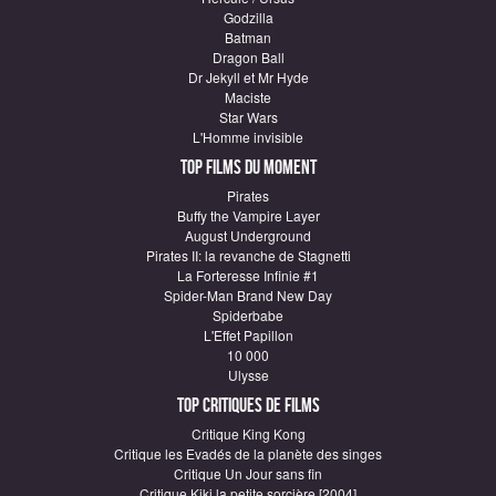
Godzilla
Batman
Dragon Ball
Dr Jekyll et Mr Hyde
Maciste
Star Wars
L'Homme invisible
Top Films du moment
Pirates
Buffy the Vampire Layer
August Underground
Pirates II: la revanche de Stagnetti
La Forteresse Infinie #1
Spider-Man Brand New Day
Spiderbabe
L'Effet Papillon
10 000
Ulysse
Top critiques de Films
Critique King Kong
Critique les Evadés de la planète des singes
Critique Un Jour sans fin
Critique Kiki la petite sorcière [2004]