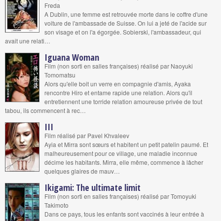
Freda
A Dublin, une femme est retrouvée morte dans le coffre d'une
voiture de l'ambassade de Suisse. On lui a jeté de l'acide sur
son visage et on l'a égorgée. Sobierski, l'ambassadeur, qui
avait une relati…
Iguana Woman
Film (non sorti en salles françaises) réalisé par Naoyuki
Tomomatsu
Alors qu'elle boit un verre en compagnie d'amis, Ayaka
rencontre Hiro et entame rapide une relation. Alors qu'il
entretiennent une torride relation amoureuse privée de tout
tabou, ils commencent à rec…
III
Film réalisé par Pavel Khvaleev
Ayia et Mirra sont sœurs et habitent un petit patelin paumé. Et
malheureusement pour ce village, une maladie inconnue
décime les habitants. Mirra, elle même, commence à lâcher
quelques glaires de mauv…
Ikigami: The ultimate limit
Film (non sorti en salles françaises) réalisé par Tomoyuki
Takimoto
Dans ce pays, tous les enfants sont vaccinés à leur entrée à