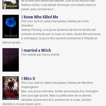
de la terre sont devenues stériles. Lors d'une réunion des
Nations Unies, il est décidé d'envoyer une mission dans le
passé, avec comme but l'…
I Know Who Killed Me
Film (non sorti en salles françaises) réalisé par Chris
Sivertson
Aubrey Fleming, une jeune lycéenne de bonne famille est
enlevée et torturée par un tueur en série. Après être parvenue
à s'échapper, la jeune fille reprend conscience à l'hôpital et
affirme qu'elle…
I married a Witch
Film réalisé par Danny DeVito
I Miss U
Film (non sorti en salles françaises) réalisé par Monthon
Arayangkoon
Bee, une jeune infirmière, tombe amoureuse d'un chirurgien
bien plus agé qu'elle. Mais la petite amie de ce dernier,
décédée récemment d'un accident de la route, est bien
décidée à ne pas laisser perd…