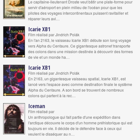
Le capitaine-lieutenant Droste veut bâtir une plate-forme pour
servir d'aéroport en plein milieu de l'océan pour que les
pilotes des voyages intercontinentaux puissent ravitailler et
réparer leurs avi…
Icarie XB1
Film réalisé par Jindrich Polák
En l'an 2163, le vaisseau Icarie XB1 débute son long voyage
vers Alpha du Centaure. Ce gigantesque astronef transporte
des colons dans une mission destinée à découvrir des formes
de vie et un monde ha…
Icarie XB1
Film réalisé par Jindrich Polák
En 2163, un gigantesque vaisseau spatial, Icarie XB1, est
lancé vers l'espace avec comme destination finale le système
Alpha du Centaure. A son bord se trouvent de nombreux
colons qui partent à la rec…
Iceman
Film réalisé par
Un anthropologue qui fait partie d'une expédition dans
l'arctique découvre le corps d'un homme préhistorique qui est
toujours en vie. Il décide de le défendre face à ceux qui
veulent le disséquer au n…