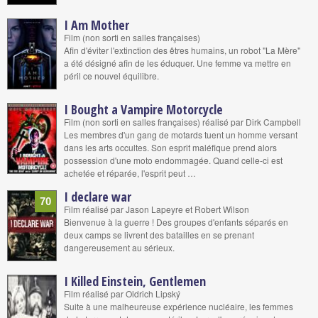
I Am Mother
Film (non sorti en salles françaises)
Afin d'éviter l'extinction des êtres humains, un robot "La Mère"
a été désigné afin de les éduquer. Une femme va mettre en
péril ce nouvel équilibre.
I Bought a Vampire Motorcycle
Film (non sorti en salles françaises) réalisé par Dirk Campbell
Les membres d'un gang de motards tuent un homme versant
dans les arts occultes. Son esprit maléfique prend alors
possession d'une moto endommagée. Quand celle-ci est
achetée et réparée, l'esprit peut …
I declare war
70
Film réalisé par Jason Lapeyre et Robert Wilson
Bienvenue à la guerre ! Des groupes d'enfants séparés en
deux camps se livrent des batailles en se prenant
dangereusement au sérieux.
I Killed Einstein, Gentlemen
Film réalisé par Oldrich Lipský
Suite à une malheureuse expérience nucléaire, les femmes