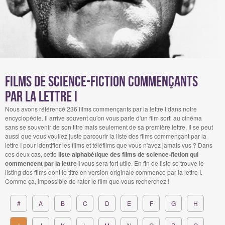
Films de science-fiction commençants
par la lettre I
Nous avons référencé 236 films commençants par la lettre I dans notre
encyclopédie. Il arrive souvent qu'on vous parle d'un film sorti au cinéma
sans se souvenir de son titre mais seulement de sa première lettre. Il se peut
aussi que vous vouliez juste parcourir la liste des films commençant par la
lettre I pour identifier les films et téléfilms que vous n'avez jamais vus ? Dans
ces deux cas, cette
liste alphabétique des films de science-fiction qui
commencent par la lettre I
vous sera fort utile. En fin de liste se trouve le
listing des films dont le titre en version originale commence par la lettre I.
Comme ça, impossible de rater le film que vous recherchez !
#
A
B
C
D
E
F
G
H