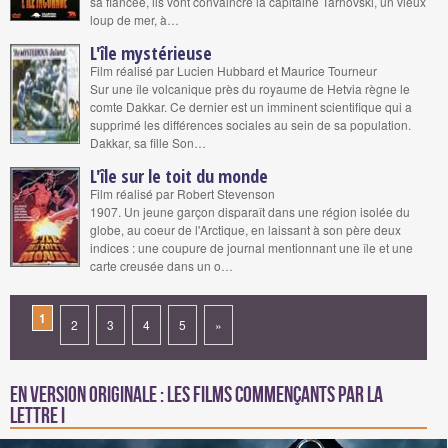
sa fiancée, ils vont convaincre la capitaine Tarnovski, un vieux
loup de mer, à…
L'île mystérieuse
Film réalisé par Lucien Hubbard et Maurice Tourneur
Sur une île volcanique près du royaume de Hetvia règne le
comte Dakkar. Ce dernier est un imminent scientifique qui a
supprimé les différences sociales au sein de sa population.
Dakkar, sa fille Son…
L'île sur le toit du monde
Film réalisé par Robert Stevenson
1907. Un jeune garçon disparaît dans une région isolée du
globe, au coeur de l'Arctique, en laissant à son père deux
indices : une coupure de journal mentionnant une île et une
carte creusée dans un o…
1
2
3
4
5
»
En version originale : Les films commençants par la
lettre I