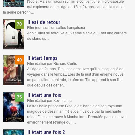
l'école. Mais un vaccin sur mille contient une micro-capsule
qui explosera entre l'âge de 18 et 24 ans, causant la mort de
la jeune personn…
Il est de retour
70
Film (non sorti en salles françaises)
Adolf Hitler se retrouve au 21ème siècle où il fait une carrière
de stand up...
Il était temps
40
Film réalisé par Richard Curtis
À l’âge de 21 ans, Tim Lake découvre qu’il a la capacité de
voyager dans le temps... Lors de la nuit d’un énième nouvel
an particulièrement raté, le père de Tim apprend à son fils
que depuis des génér…
Il était une fois
75
Film réalisé par Kevin Lima
La très belle princesse Giselle est bannie de son royaume
magique de dessin animé et de musique par la méchante
reine. Elle se retrouve à Manhattan... Déroutée par ce nouvel
environnement étrange qui …
Il était une fois 2