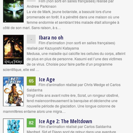
Film (non sorti en salles françaises) réalisé par
Andrew Parkinson
La vie de Mark, jeune botaniste, a basculé lors d'une
promenade en forêt. Il a pénétré dans une maison où une
femme endormie et semblant très malade était allongée à
côté de son mari. Sans raison, à s…
Ibara no oh
-
Film d'animation (non sorti en salles françaises)
réalisé par Kazuyoshi Katayama
Medusa, une maladie qui calcifie les cellules du corps, atteint
de plus en plus de personne. Kasumi est l’une des victimes
de ce virus. Choisie pour faire partie d’un programme
scientifique, elle est …
Ice Age
65
Film d'animation réalisé par Chris Wedge et Carlos
Saldanha
Vingt mille ans avant notre ère, Scrat, un rongeur obstiné,
fend malencontreusement la banquise et déclenche une
nouvelle période de glaciation. Une longue colonne de
mammifères entame alors une migra…
Ice Age 2: The Meltdown
82
Film d'animation réalisé par Carlos Saldanha
Manfred, Sid et Diego sont de retour dans une aventure