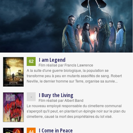
I am Legend
62
Film réalisé par Francis Lawrence
A la suite d'une guerre biologique, la population se
transforme peu à peu en mutants assoiffés de sang. Robert
Neville, le dernier homme sur Terre, organise sa survie...
I Bury the Living
-
Film réalisé par Albert Band
Le nouveau employé responsable du cimetierre communal
s'aperçoit qu'il peut, en plantant un épingle noir sur le plan du
cimetierre, causé la mort des propriétaires du lot visé.
I Come in Peace
44