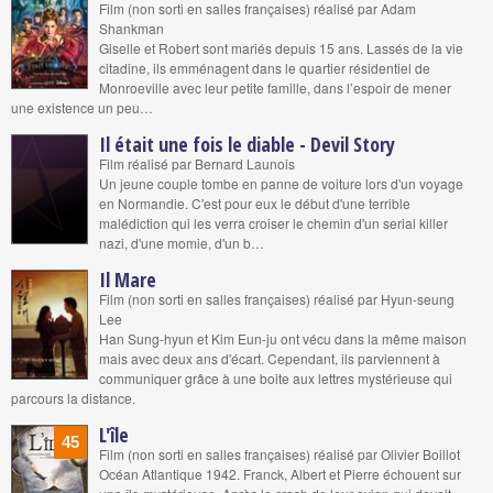
Film (non sorti en salles françaises) réalisé par Adam
Shankman
Giselle et Robert sont mariés depuis 15 ans. Lassés de la vie
citadine, ils emménagent dans le quartier résidentiel de
Monroeville avec leur petite famille, dans l’espoir de mener
une existence un peu…
Il était une fois le diable - Devil Story
Film réalisé par Bernard Launois
Un jeune couple tombe en panne de voiture lors d'un voyage
en Normandie. C'est pour eux le début d'une terrible
malédiction qui les verra croiser le chemin d'un serial killer
nazi, d'une momie, d'un b…
Il Mare
Film (non sorti en salles françaises) réalisé par Hyun-seung
Lee
Han Sung-hyun et Kim Eun-ju ont vécu dans la même maison
mais avec deux ans d'écart. Cependant, ils parviennent à
communiquer grâce à une boite aux lettres mystérieuse qui
parcours la distance.
L'île
45
Film (non sorti en salles françaises) réalisé par Olivier Boillot
Océan Atlantique 1942. Franck, Albert et Pierre échouent sur