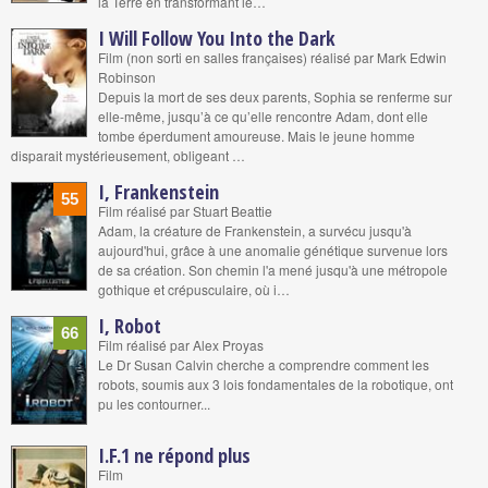
la Terre en transformant le…
I Will Follow You Into the Dark
Film (non sorti en salles françaises) réalisé par Mark Edwin
Robinson
Depuis la mort de ses deux parents, Sophia se renferme sur
elle-même, jusqu’à ce qu’elle rencontre Adam, dont elle
tombe éperdument amoureuse. Mais le jeune homme
disparait mystérieusement, obligeant …
I, Frankenstein
55
Film réalisé par Stuart Beattie
Adam, la créature de Frankenstein, a survécu jusqu'à
aujourd'hui, grâce à une anomalie génétique survenue lors
de sa création. Son chemin l'a mené jusqu'à une métropole
gothique et crépusculaire, où i…
I, Robot
66
Film réalisé par Alex Proyas
Le Dr Susan Calvin cherche a comprendre comment les
robots, soumis aux 3 lois fondamentales de la robotique, ont
pu les contourner...
I.F.1 ne répond plus
Film