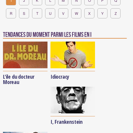
I
J
K
L
M
N
O
P
Q
R
S
T
U
V
W
X
Y
Z
Tendances du moment parmi les films en i
L'ile du docteur
Idiocracy
Moreau
I, Frankenstein