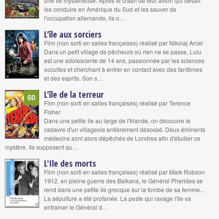
une île mystérieuse. Après le crash de leur avion qui devait
les conduire en Amérique du Sud et les sauver de
l'occupation allemande, ils o…
L'île aux sorciers
Film (non sorti en salles françaises) réalisé par Nikolaj Arcel
Dans un petit village de pêcheurs où rien ne se passe, Lulu
est une adolescente de 14 ans, passionnée par les sciences
occultes et cherchant à entrer en contact avec des fantômes
et des esprits. Son s…
L'île de la terreur
60
Film (non sorti en salles françaises) réalisé par Terence
Fisher
Dans une petite île au large de l'Irlande, on découvre le
cadavre d'un villageois entièrement désossé. Deux éminents
médecins sont alors dépêchés de Londres afin d'étudier ce
mystère. Ils supposent qu…
L'Ile des morts
Film (non sorti en salles françaises) réalisé par Mark Robson
1912, en pleine guerre des Balkans, le Général Pherides se
rend dans une petite île grecque sur la tombe de sa femme...
La sépulture a été profanée. La peste qui ravage l'île va
entraîner le Général d…