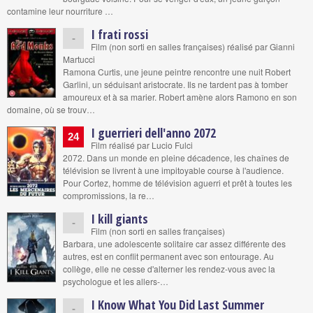
contamine leur nourriture …
I frati rossi
-
Film (non sorti en salles françaises) réalisé par Gianni
Martucci
Ramona Curtis, une jeune peintre rencontre une nuit Robert
Garlini, un séduisant aristocrate. Ils ne tardent pas à tomber
amoureux et à sa marier. Robert amène alors Ramono en son
domaine, où se trouv…
I guerrieri dell'anno 2072
24
Film réalisé par Lucio Fulci
2072. Dans un monde en pleine décadence, les chaînes de
télévision se livrent à une impitoyable course à l'audience.
Pour Cortez, homme de télévision aguerri et prêt à toutes les
compromissions, la re…
I kill giants
-
Film (non sorti en salles françaises)
Barbara, une adolescente solitaire car assez différente des
autres, est en conflit permanent avec son entourage. Au
collège, elle ne cesse d'alterner les rendez-vous avec la
psychologue et les allers-…
I Know What You Did Last Summer
-