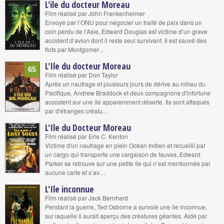
L'ile du docteur Moreau
Film réalisé par John Frankenheimer
Envoyé par l’ONU pour négocier un traité de paix dans un
coin perdu de l’Asie, Edward Douglas est victime d’un grave
accident d’avion dont il reste seul survivant. Il est sauvé des
flots par Montgomer…
L'Ile du docteur Moreau
65
Film réalisé par Don Taylor
Après un naufrage et plusieurs jours de dérive au milieu du
Pacifique, Andrew Braddock et deux compagnons d'infortune
accostent sur une île apparemment déserte. Ils sont attaqués
par d'étranges créatu…
L'Ile du Docteur Moreau
Film réalisé par Erle C. Kenton
Victime d'un naufrage en plein Océan Indien et recueilli par
un cargo qui transporte une cargaison de fauves, Edward
Parker se retrouve sur une petite île qui n’est mentionnée par
aucune carte et s’av…
L'Ile inconnue
Film réalisé par Jack Bernhard
Pendant la guerre, Ted Osborne a survolé une île inconnue,
sur laquelle il aurait aperçu des créatures géantes. Aidé par