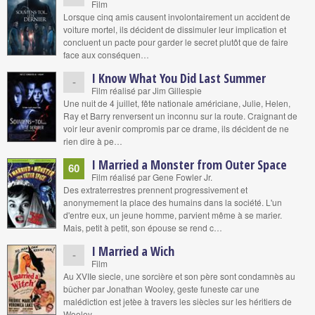
Film
Lorsque cinq amis causent involontairement un accident de
voiture mortel, ils décident de dissimuler leur implication et
concluent un pacte pour garder le secret plutôt que de faire
face aux conséquen…
I Know What You Did Last Summer
-
Film réalisé par Jim Gillespie
Une nuit de 4 juillet, fête nationale américiane, Julie, Helen,
Ray et Barry renversent un inconnu sur la route. Craignant de
voir leur avenir compromis par ce drame, ils décident de ne
rien dire à pe…
I Married a Monster from Outer Space
60
Film réalisé par Gene Fowler Jr.
Des extraterrestres prennent progressivement et
anonymement la place des humains dans la société. L'un
d'entre eux, un jeune homme, parvient même à se marier.
Mais, petit à petit, son épouse se rend c…
I Married a Wich
-
Film
Au XVIIe siecle, une sorcière et son père sont condamnès au
bûcher par Jonathan Wooley, geste funeste car une
malédiction est jetèe à travers les siècles sur les héritiers de
Wooley.