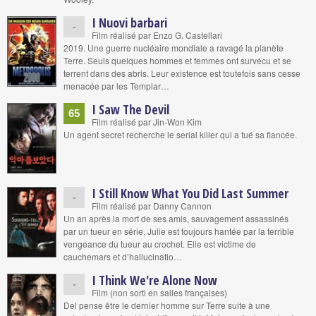
I Nuovi barbari
-
Film réalisé par Enzo G. Castellari
2019. Une guerre nucléaire mondiale a ravagé la planète
Terre. Seuls quelques hommes et femmes ont survécu et se
terrent dans des abris. Leur existence est toutefois sans cesse
menacée par les Templar…
I Saw The Devil
65
Film réalisé par Jin-Won Kim
Un agent secret recherche le serial killer qui a tué sa fiancée.
I Still Know What You Did Last Summer
-
Film réalisé par Danny Cannon
Un an après la mort de ses amis, sauvagement assassinés
par un tueur en série, Julie est toujours hantée par la terrible
vengeance du tueur au crochet. Elle est victime de
cauchemars et d’hallucinatio…
I Think We're Alone Now
-
Film (non sorti en salles françaises)
Del pense être le dernier homme sur Terre suite à une