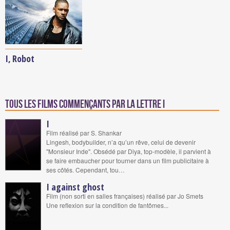
I, Robot
Tous les films commençants par la lettre I
I
Film réalisé par S. Shankar
Lingesh, bodybuilder, n’a qu’un rêve, celui de devenir
"Monsieur Inde". Obsédé par Diya, top-modèle, il parvient à
se faire embaucher pour tourner dans un film publicitaire à
ses côtés. Cependant, tou…
I against ghost
Film (non sorti en salles françaises) réalisé par Jo Smets
Une reflexion sur la condition de fantômes...