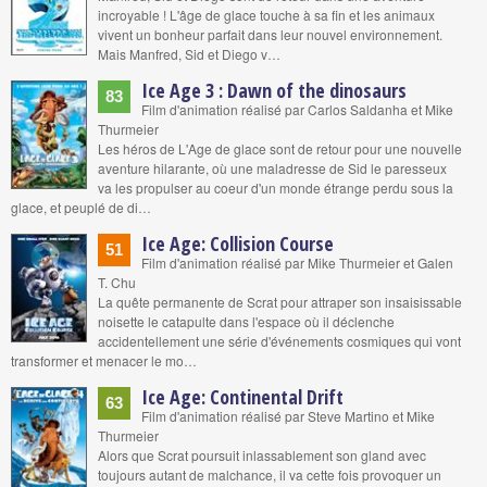
incroyable ! L'âge de glace touche à sa fin et les animaux
vivent un bonheur parfait dans leur nouvel environnement.
Mais Manfred, Sid et Diego v…
Ice Age 3 : Dawn of the dinosaurs
83
Film d'animation réalisé par Carlos Saldanha et Mike
Thurmeier
Les héros de L'Age de glace sont de retour pour une nouvelle
aventure hilarante, où une maladresse de Sid le paresseux
va les propulser au coeur d'un monde étrange perdu sous la
glace, et peuplé de di…
Ice Age: Collision Course
51
Film d'animation réalisé par Mike Thurmeier et Galen
T. Chu
La quête permanente de Scrat pour attraper son insaisissable
noisette le catapulte dans l'espace où il déclenche
accidentellement une série d'événements cosmiques qui vont
transformer et menacer le mo…
Ice Age: Continental Drift
63
Film d'animation réalisé par Steve Martino et Mike
Thurmeier
Alors que Scrat poursuit inlassablement son gland avec
toujours autant de malchance, il va cette fois provoquer un