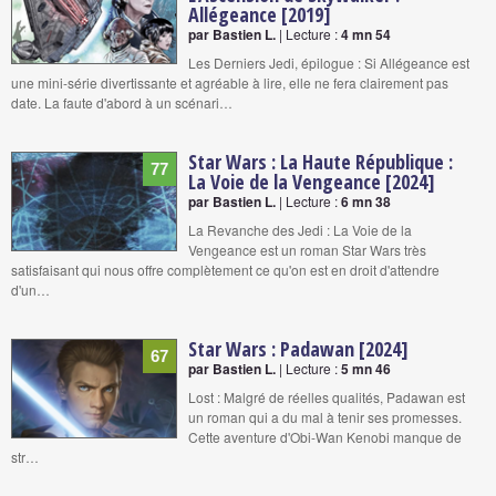
Allégeance [2019]
par Bastien L.
| Lecture :
4 mn 54
Les Derniers Jedi, épilogue : Si Allégeance est
une mini-série divertissante et agréable à lire, elle ne fera clairement pas
date. La faute d'abord à un scénari…
Star Wars : La Haute République :
77
La Voie de la Vengeance [2024]
par Bastien L.
| Lecture :
6 mn 38
La Revanche des Jedi : La Voie de la
Vengeance est un roman Star Wars très
satisfaisant qui nous offre complètement ce qu'on est en droit d'attendre
d'un…
Star Wars : Padawan [2024]
67
par Bastien L.
| Lecture :
5 mn 46
Lost : Malgré de réelles qualités, Padawan est
un roman qui a du mal à tenir ses promesses.
Cette aventure d'Obi-Wan Kenobi manque de
str…