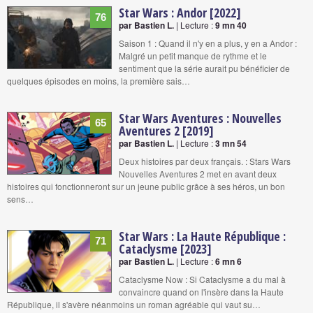
Star Wars : Andor [2022]
76
par Bastien L.
| Lecture :
9 mn 40
Saison 1 : Quand il n'y en a plus, y en a Andor :
Malgré un petit manque de rythme et le
sentiment que la série aurait pu bénéficier de
quelques épisodes en moins, la première sais…
Star Wars Aventures : Nouvelles
65
Aventures 2 [2019]
par Bastien L.
| Lecture :
3 mn 54
Deux histoires par deux français. : Stars Wars
Nouvelles Aventures 2 met en avant deux
histoires qui fonctionneront sur un jeune public grâce à ses héros, un bon
sens…
Star Wars : La Haute République :
71
Cataclysme [2023]
par Bastien L.
| Lecture :
6 mn 6
Cataclysme Now : Si Cataclysme a du mal à
convaincre quand on l'insère dans la Haute
République, il s'avère néanmoins un roman agréable qui vaut su…