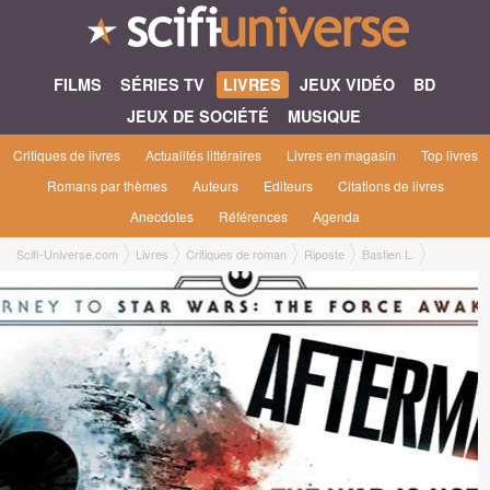
FILMS
SÉRIES TV
LIVRES
JEUX VIDÉO
BD
JEUX DE SOCIÉTÉ
MUSIQUE
Critiques de livres
Actualités littéraires
Livres en magasin
Top livres
Romans par thèmes
Auteurs
Editeurs
Citations de livres
Anecdotes
Références
Agenda
Scifi-Universe.com
Livres
Critiques de roman
Riposte
Bastien L.