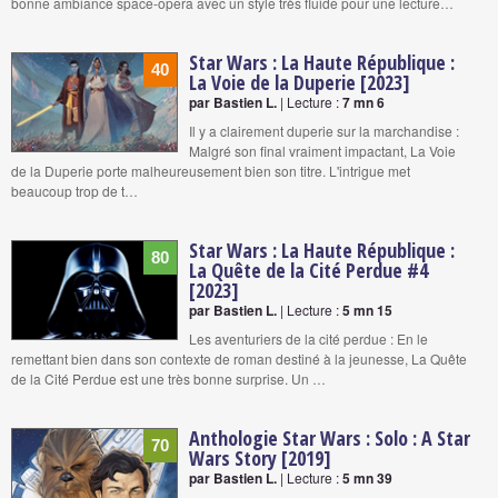
bonne ambiance space-opera avec un style très fluide pour une lecture…
Star Wars : La Haute République :
40
La Voie de la Duperie [2023]
par Bastien L.
| Lecture :
7 mn 6
Il y a clairement duperie sur la marchandise :
Malgré son final vraiment impactant, La Voie
de la Duperie porte malheureusement bien son titre. L'intrigue met
beaucoup trop de t…
Star Wars : La Haute République :
80
La Quête de la Cité Perdue #4
[2023]
par Bastien L.
| Lecture :
5 mn 15
Les aventuriers de la cité perdue : En le
remettant bien dans son contexte de roman destiné à la jeunesse, La Quête
de la Cité Perdue est une très bonne surprise. Un …
Anthologie Star Wars : Solo : A Star
70
Wars Story [2019]
par Bastien L.
| Lecture :
5 mn 39