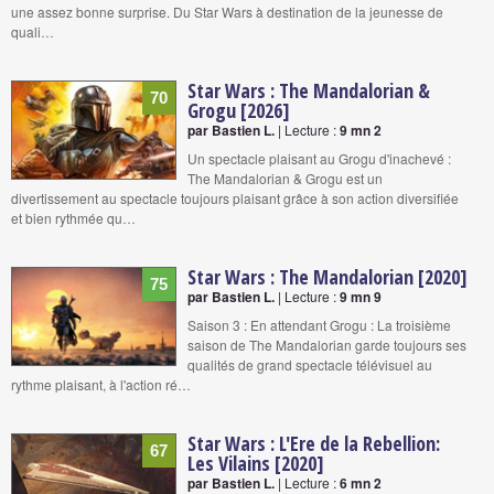
une assez bonne surprise. Du Star Wars à destination de la jeunesse de
quali…
Star Wars : The Mandalorian &
70
Grogu [2026]
par Bastien L.
| Lecture :
9 mn 2
Un spectacle plaisant au Grogu d'inachevé :
The Mandalorian & Grogu est un
divertissement au spectacle toujours plaisant grâce à son action diversifiée
et bien rythmée qu…
Star Wars : The Mandalorian [2020]
75
par Bastien L.
| Lecture :
9 mn 9
Saison 3 : En attendant Grogu : La troisième
saison de The Mandalorian garde toujours ses
qualités de grand spectacle télévisuel au
rythme plaisant, à l'action ré…
Star Wars : L'Ere de la Rebellion:
67
Les Vilains [2020]
par Bastien L.
| Lecture :
6 mn 2