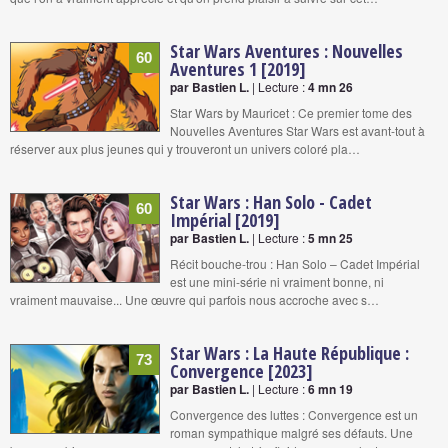
Star Wars Aventures : Nouvelles
60
Aventures 1 [2019]
par Bastien L.
| Lecture :
4 mn 26
Star Wars by Mauricet : Ce premier tome des
Nouvelles Aventures Star Wars est avant-tout à
réserver aux plus jeunes qui y trouveront un univers coloré pla…
Star Wars : Han Solo - Cadet
60
Impérial [2019]
par Bastien L.
| Lecture :
5 mn 25
Récit bouche-trou : Han Solo – Cadet Impérial
est une mini-série ni vraiment bonne, ni
vraiment mauvaise... Une œuvre qui parfois nous accroche avec s…
Star Wars : La Haute République :
73
Convergence [2023]
par Bastien L.
| Lecture :
6 mn 19
Convergence des luttes : Convergence est un
roman sympathique malgré ses défauts. Une