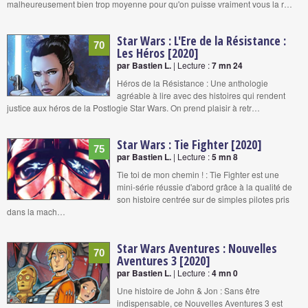
malheureusement bien trop moyenne pour qu'on puisse vraiment vous la r…
Star Wars : L'Ere de la Résistance :
70
Les Héros [2020]
par Bastien L.
| Lecture :
7 mn 24
Héros de la Résistance : Une anthologie
agréable à lire avec des histoires qui rendent
justice aux héros de la Postlogie Star Wars. On prend plaisir à retr…
Star Wars : Tie Fighter [2020]
75
par Bastien L.
| Lecture :
5 mn 8
Tie toi de mon chemin ! : Tie Fighter est une
mini-série réussie d'abord grâce à la qualité de
son histoire centrée sur de simples pilotes pris
dans la mach…
Star Wars Aventures : Nouvelles
70
Aventures 3 [2020]
par Bastien L.
| Lecture :
4 mn 0
Une histoire de John & Jon : Sans être
indispensable, ce Nouvelles Aventures 3 est