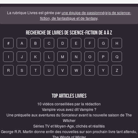
La rubrique Livres est gérée par
une équipe de passionné(e)s de science-
fiction, de fantastique et de fantasy
.
Recherche de Livres de science-fiction de A à Z
#
A
B
C
D
E
F
G
H
I
J
K
L
M
N
O
P
Q
R
S
T
U
V
W
X
Y
Z
Top articles Livres
10 vidéos conseillées par la rédaction
Vampire vous avez dit Vampire ?
Une préquelle aux aventures du Sorceleur avant la nouvelle saison de The
Witcher
Séries TV et Moyen-Age, clichés et réalités
George R.R. Martin donne enfin des nouvelles sur son prochain livre tant attendu,
The Winds of Winter