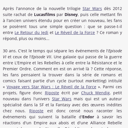
Après l'annonce de la nouvelle trilogie
Star Wars
dès 2012
suite rachat de
Lucasfilms
par
Disney
, puis celle mettant fin
à l'ancien univers étendu pour en créer un nouveau, les fans
se posèrent tous une simple question : que se passe-t-il
entre
Le Retour du Jedi
et
Le Réveil de la Force
? Ce roman y
répond, plus ou moins...
30 ans. C'est le temps qui sépare les événements de l'
Episode
VI
et ceux de l'
Episode VII
. Une galaxie qui passe de la guerre
entre L'Empire et les Rebelles à celle entre la Résistance et le
Premier Ordre. Comment en est on arrivé là ? Cette réponse,
les fans pensaient la trouver dans la série de romans et
comics faisant partie d'un cycle (surtout
marketting
) intitulé
«
Voyage vers Star Wars : Le Réveil de la Force
». Parmi ces
projets, figure donc
Riposte
écrit par
Chuck Wendig
, petit
nouveau dans l'univers
Star Wars
mais qui est un auteur
spécialisé dans la SF et la Fantasy avec des œuvres inédites
chez nous.
Riposte
est donc censé nous raconter les
événements qui suivent la bataille d'
Endor
à savoir les
réactions d'un Empire aux abois et d'une Alliance Rebelle