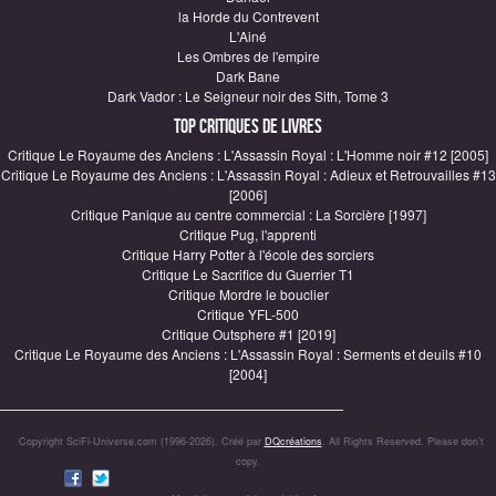
la Horde du Contrevent
L'Ainé
Les Ombres de l'empire
Dark Bane
Dark Vador : Le Seigneur noir des Sith, Tome 3
Top critiques de Livres
Critique Le Royaume des Anciens : L'Assassin Royal : L'Homme noir #12 [2005]
Critique Le Royaume des Anciens : L'Assassin Royal : Adieux et Retrouvailles #13
[2006]
Critique Panique au centre commercial : La Sorcière [1997]
Critique Pug, l'apprenti
Critique Harry Potter à l'école des sorciers
Critique Le Sacrifice du Guerrier T1
Critique Mordre le bouclier
Critique YFL-500
Critique Outsphere #1 [2019]
Critique Le Royaume des Anciens : L'Assassin Royal : Serments et deuils #10
[2004]
Copyright SciFi-Universe.com (1996-2026). Créé par
DQcréations
. All Rights Reserved. Please don’t
copy.