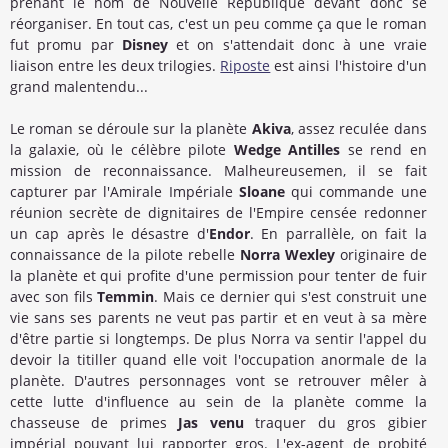
prenant le nom de Nouvelle République devant donc se
réorganiser. En tout cas, c'est un peu comme ça que le roman
fut promu par
Disney
et on s'attendait donc à une vraie
liaison entre les deux trilogies.
Riposte
est ainsi l'histoire d'un
grand malentendu...
Le roman se déroule sur la planète
Akiva
, assez reculée dans
la galaxie, où le célèbre pilote
Wedge Antilles
se rend en
mission de reconnaissance. Malheureusemen, il se fait
capturer par l'Amirale Impériale
Sloane
qui commande une
réunion secrète de dignitaires de l'Empire censée redonner
un cap après le désastre d'
Endor
. En parrallèle, on fait la
connaissance de la pilote rebelle
Norra Wexley
originaire de
la planète et qui profite d'une permission pour tenter de fuir
avec son fils
Temmin
. Mais ce dernier qui s'est construit une
vie sans ses parents ne veut pas partir et en veut à sa mère
d'être partie si longtemps. De plus Norra va sentir l'appel du
devoir la titiller quand elle voit l'occupation anormale de la
planète. D'autres personnages vont se retrouver mêler à
cette lutte d'influence au sein de la planète comme la
chasseuse de primes
Jas venu
traquer du gros gibier
impérial pouvant lui rapporter gros. L'ex-agent de probité