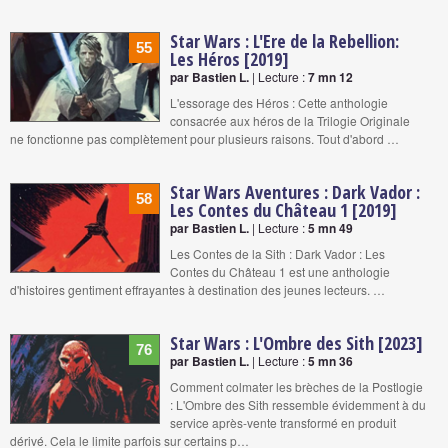
Star Wars : L'Ere de la Rebellion:
55
Les Héros [2019]
par Bastien L.
| Lecture :
7 mn 12
L'essorage des Héros : Cette anthologie
consacrée aux héros de la Trilogie Originale
ne fonctionne pas complètement pour plusieurs raisons. Tout d'abord …
Star Wars Aventures : Dark Vador :
58
Les Contes du Château 1 [2019]
par Bastien L.
| Lecture :
5 mn 49
Les Contes de la Sith : Dark Vador : Les
Contes du Château 1 est une anthologie
d'histoires gentiment effrayantes à destination des jeunes lecteurs. …
Star Wars : L'Ombre des Sith [2023]
76
par Bastien L.
| Lecture :
5 mn 36
Comment colmater les brèches de la Postlogie
: L'Ombre des Sith ressemble évidemment à du
service après-vente transformé en produit
dérivé. Cela le limite parfois sur certains p…