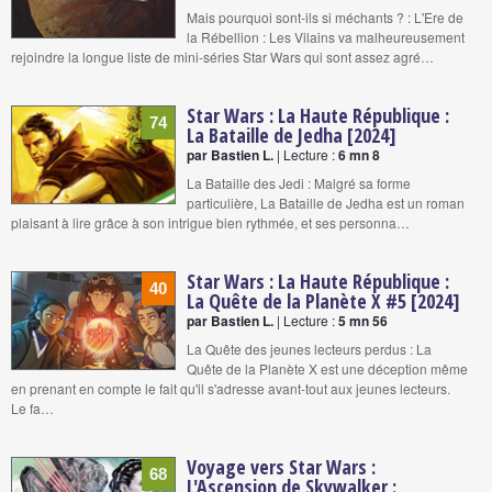
Mais pourquoi sont-ils si méchants ? : L'Ere de
la Rébellion : Les Vilains va malheureusement
rejoindre la longue liste de mini-séries Star Wars qui sont assez agré…
Star Wars : La Haute République :
74
La Bataille de Jedha [2024]
par Bastien L.
| Lecture :
6 mn 8
La Bataille des Jedi : Malgré sa forme
particulière, La Bataille de Jedha est un roman
plaisant à lire grâce à son intrigue bien rythmée, et ses personna…
Star Wars : La Haute République :
40
La Quête de la Planète X #5 [2024]
par Bastien L.
| Lecture :
5 mn 56
La Quête des jeunes lecteurs perdus : La
Quête de la Planète X est une déception même
en prenant en compte le fait qu'il s'adresse avant-tout aux jeunes lecteurs.
Le fa…
Voyage vers Star Wars :
68
L'Ascension de Skywalker :