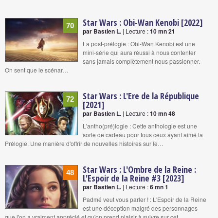
Star Wars : Obi-Wan Kenobi [2022]
70
par Bastien L.
| Lecture :
10 mn 21
La post-prélogie : Obi-Wan Kenobi est une
mini-série qui aura réussi à nous contenter
sans jamais complètement nous passionner.
On sent que le scénar…
Star Wars : L'Ere de la République
72
[2021]
par Bastien L.
| Lecture :
10 mn 48
L'antho(pré)logie : Cette anthologie est une
sorte de cadeau pour tous ceux ayant aimé la
Prélogie. Une manière d'offrir de nouvelles histoires sur le…
Star Wars : L'Ombre de la Reine :
48
L'Espoir de la Reine #3 [2023]
par Bastien L.
| Lecture :
6 mn 1
Padmé veut vous parler ! : L'Espoir de la Reine
est une déception malgré des personnages
que l'on a vraiment apprécié et qu'on prend plaisir à suivre sur cet…