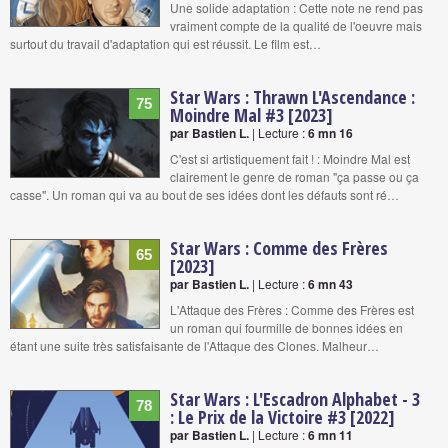
Une solide adaptation : Cette note ne rend pas
vraiment compte de la qualité de l'oeuvre mais
surtout du travail d'adaptation qui est réussit. Le film est…
Star Wars : Thrawn L'Ascendance :
75
Moindre Mal #3 [2023]
par Bastien L.
| Lecture :
6 mn 16
C'est si artistiquement fait ! : Moindre Mal est
clairement le genre de roman "ça passe ou ça
casse". Un roman qui va au bout de ses idées dont les défauts sont ré…
Star Wars : Comme des Frères
65
[2023]
par Bastien L.
| Lecture :
6 mn 43
L'Attaque des Frères : Comme des Frères est
un roman qui fourmille de bonnes idées en
étant une suite très satisfaisante de l'Attaque des Clones. Malheur…
Star Wars : L'Escadron Alphabet - 3
78
: Le Prix de la Victoire #3 [2022]
par Bastien L.
| Lecture :
6 mn 11