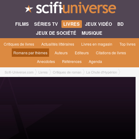
FILMS
SÉRIES TV
LIVRES
JEUX VIDÉO
BD
JEUX DE SOCIÉTÉ
MUSIQUE
Critiques de livres
Actualités littéraires
Livres en magasin
Top livres
Romans par thèmes
Auteurs
Editeurs
Citations de livres
Anecdotes
Références
Agenda
Scifi-Universe.com
Livres
Critiques de roman
La Chute d'Hypérion
Manu B.