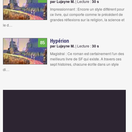
par Lujayne M.
| Lecture :
30 s
Impressionnant : Encore un style différent pour
ce livre, qui comporte comme le précédent de
grandes réflexions sur la religion, la science et
le d…
Hypérion
85
par Lujayne M.
| Lecture :
30 s
Magistral : Ce roman est certainement l'un des
meilleurs livre de SF qui existe. A travers ces
sept histoires, chacune écrite dans un style
di…