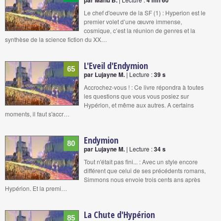
Le chef d'oeuvre de la SF (1) : Hyperion est le
premier volet d’une œuvre immense,
cosmique, c’est la réunion de genres et la
synthèse de la science fiction du XX…
L'Eveil d'Endymion
65
par Lujayne M.
| Lecture :
39 s
Accrochez-vous ! : Ce livre répondra à toutes
les questions que vous vous posiez sur
Hypérion, et même aux autres. A certains
moments, il faut s'accr…
Endymion
80
par Lujayne M.
| Lecture :
34 s
Tout n'était pas fini... : Avec un style encore
différent que celui de ses précédents romans,
Simmons nous envoie trois cents ans après
Hypérion. Et la premi…
La Chute d'Hypérion
85