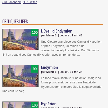
Sur Facebook
|
Sur Twitter
Critiques liées
L'Eveil d'Endymion
100
par Manu B.
| Lecture :
1 mn 48
Une Clôture grandiose des Cantos d'Hyperion
: Après Endymion, un roman plus
conventionnel et plus linéaire, Dan Simmons
finit en beauté ses Cantos d'Hyperion avec un roman de t…
Endymion
90
par Manu B.
| Lecture :
3 mn 34
Le road movie littéraire : Endymion, malgré sa
forme plus classique reste dans l'esprit de
Hyperion, dont elle perpétue la saga avec brio,
une écriture soig…
Hypérion
100
par Manu B.
| Lecture :
4 mn 60