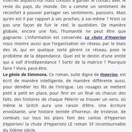
internet aujourd'hui nous conduit à garder le contact avec le
reste du pays, du monde. On a comme un sentiment de
réconfort à pouvoir partager ses sentiments, passions. Mais
qu'en est il par rapport à ses proches, à soi-même ? N'est ce
pas une façon de fuir le réel, le quotidien. De manière
globale, encore une fois, l'humanité ne peut être que
gagnante. L'information est conservée.
La chute d'Hyperion
nous montre aussi que l'organisation en réseau par le biais
des IA, qui en quelque sorte gèrent ce réseau, pose le
problème de la dépendance. Quel est le destin d'une entité
qui a soif d'indépendance ? Sortir de la matrice ? Pourquoi
faire ? Vivre, peut-être.
Le génie de Simmons.
Ce roman, suite digne de
Hyperion
, est
écrit de manière intelligente, de manière différente aussi,
pour démêler les fils de l'intrigue. Les rouages se mettent
petit à petit en place, pour finir en un final où chacun des
faits, des histoires de chaque Pèlerin va trouver un sens, où
même le Gritch aura une raison d'être. Une écriture
envoûtante, une histoire teintée d'horreur, de tristesse, de
combats sur tous les plans font des cantos d'Hyperion
(Hyperion/ la chute d'Hyperion) LE roman SF incontournable
du XXème siècle.