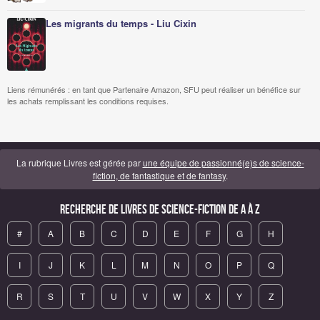
Les migrants du temps - Liu Cixin
Liens rémunérés : en tant que Partenaire Amazon, SFU peut réaliser un bénéfice sur
les achats remplissant les conditions requises.
La rubrique Livres est gérée par
une équipe de passionné(e)s de science-
fiction, de fantastique et de fantasy
.
Recherche de Livres de science-fiction de A à Z
#
A
B
C
D
E
F
G
H
I
J
K
L
M
N
O
P
Q
R
S
T
U
V
W
X
Y
Z