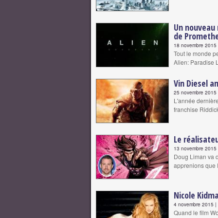
Un nouveau n
de Prometh
18 novembre 2015 |
Tout le monde pe
Alien: Paradise 
Vin Diesel a
25 novembre 2015 |
L'année dernière,
franchise Riddick
Le réalisate
13 novembre 2015 |
Doug Liman va d
apprenions que 
Nicole Kidm
4 novembre 2015 | 
Quand le film Wo