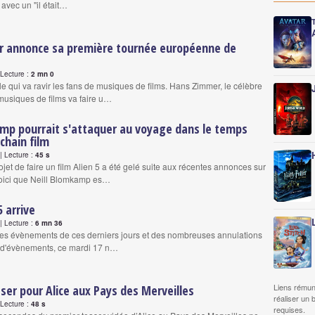
t avec un "il était…
 annonce sa première tournée européenne de
Lecture :
2 mn 0
le qui va ravir les fans de musiques de films. Hans Zimmer, le célèbre
usiques de films va faire u…
amp pourrait s'attaquer au voyage dans le temps
chain film
 Lecture :
45 s
jet de faire un film Alien 5 a été gelé suite aux récentes annonces sur
oici que Neill Blomkamp es…
5 arrive
 Lecture :
6 mn 36
stes évènements de ces derniers jours et des nombreuses annulations
t d'évènements, ce mardi 17 n…
Liens rémun
er pour Alice aux Pays des Merveilles
réaliser un 
Lecture :
48 s
requises.