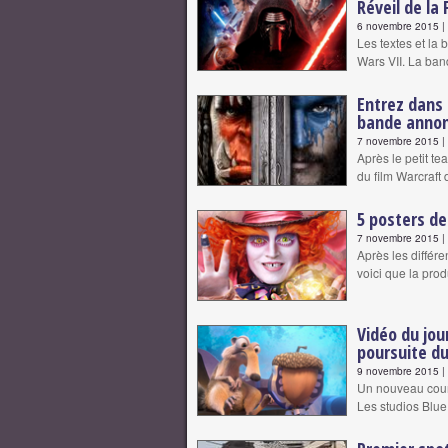
Réveil de la 
6 novembre 2015 | 
Les textes et la
Wars VII. La ba
Entrez dans
bande anno
7 novembre 2015 | 
Après le petit te
du film Warcraft
5 posters de
7 novembre 2015 | 
Après les différ
voici que la pro
Vidéo du jou
poursuite du
9 novembre 2015 | 
Un nouveau court-
Les studios Blue