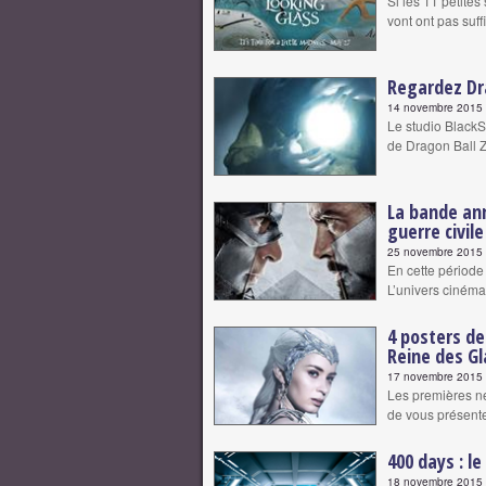
Si les 11 petite
vont ont pas suf
Regardez Dra
14 novembre 2015 |
Le studio Black
de Dragon Ball 
La bande an
guerre civil
25 novembre 2015 |
En cette période 
L’univers ciném
4 posters de
Reine des Gl
17 novembre 2015 |
Les premières ne
de vous présente
400 days : le
18 novembre 2015 |