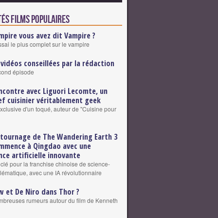
tés Films populaires
mpire vous avez dit Vampire ?
ssai le plus complet sur le vampire
 vidéos conseillées par la rédaction
cond épisode
ncontre avec Liguori Lecomte, un
ef cuisinier véritablement geek
exclusive d'un toqué, auteur de "Cuisine pour
 tournage de The Wandering Earth 3
mmence à Qingdao avec une
nce artificielle innovante
clé pour la franchise chinoise de science-
blématique, avec une IA révolutionnaire
w et De Niro dans Thor ?
breuses rumeurs autour du film de Kenneth