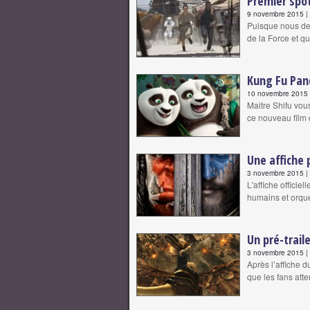
Premier spot
9 novembre 2015 | 
Puisque nous dev
de la Force et 
Kung Fu Pan
10 novembre 2015 |
Maitre Shifu vo
ce nouveau film
Une affiche 
3 novembre 2015 | 
L'affiche officiel
humains et orqu
Un pré-trail
3 novembre 2015 | 
Après l’affiche du
que les fans att