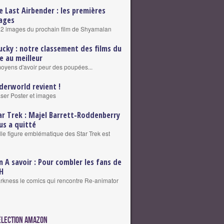
e Last Airbender : les premières
ages
2 images du prochain film de Shyamalan
ucky : notre classement des films du
re au meilleur
 moyens d'avoir peur des poupées...
derworld revient !
ser Poster et images
ar Trek : Majel Barrett-Roddenberry
us a quitté
le figure emblématique des Star Trek est
n A savoir : Pour combler les fans de
H
rkness le comics qui rencontre Re-animator
élection Amazon