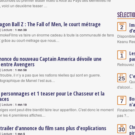
s secondes du premier teaser vidéo d’Alice au Pays des Merveilles ne
fi, voici un deuxième teaser …
Sélectio
gon Ball Z : The Fall of Men, le court métrage
Im
Mars
2
d’
 Lecture :
1 mn 39
SmokeFilms va faire un énorme cadeau à toute la communauté de fans
Disponible
Z grâce au court-métrage que nous…
Keanu Re
Le
Jan.
1
nonce du nouveau Captain America dévoile une
pa
e entre Avengers
Retrouvez 
 Lecture :
1 mn 58
trouble, il n’y a pas que les nations réelles qui sont en guerre.
C'
Oct.
25
atographique de Marvel l’est aus…
Qua
d'alcool...
 personnages et 1 teaser pour Le Chasseur et la
aces
Bo
Juin
7
n'
 Lecture :
1 mn 19
iges vont peut-être bientôt faire leur apparition. C'est donc le moment
Finalement
r les 4 premières affiches…
pas ?...
Ch
 trailer d'annonce du film sans plus d'explications
Mai
30
pi
 Lecture :
1 mn 5