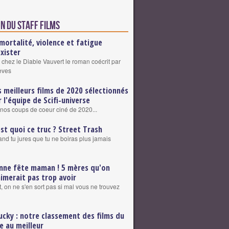
n du staff Films
mortalité, violence et fatigue
exister
 chez le Diable Vauvert le roman coécrit par
eves
s meilleurs films de 2020 sélectionnés
r l'équipe de Scifi-universe
nos coups de coeur ciné de 2020...
est quoi ce truc ? Street Trash
nd tu jures que tu ne boiras plus jamais
nne fête maman ! 5 mères qu'on
aimerait pas trop avoir
, on ne s'en sort pas si mal vous ne trouvez
ucky : notre classement des films du
re au meilleur