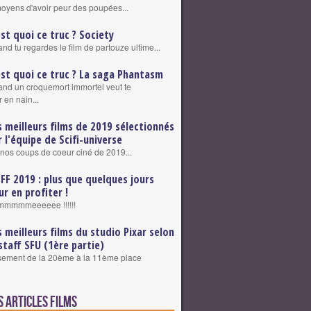
 moyens d'avoir peur des poupées...
est quoi ce truc ? Society
nd tu regardes le film de partouze ultime...
est quoi ce truc ? La saga Phantasm
nd un croquemort immortel veut te
 en nain...
s meilleurs films de 2019 sélectionnés
r l'équipe de Scifi-universe
nos coups de coeur ciné de 2019...
FFF 2019 : plus que quelques jours
ur en profiter !
mmmmeeeeee !!!!!!
s meilleurs films du studio Pixar selon
 staff SFU (1ère partie)
sement de la 20ème à la 11ème place
s articles Films