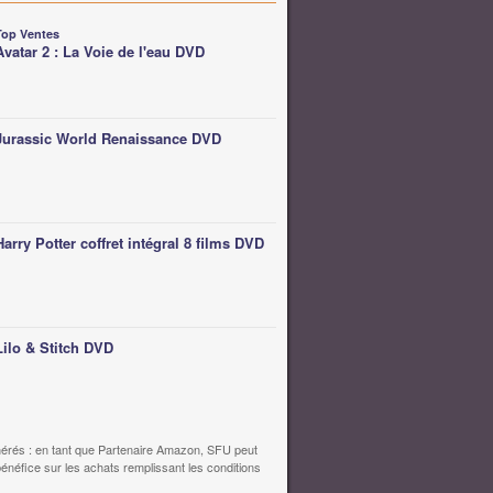
Top Ventes
Avatar 2 : La Voie de l'eau DVD
Jurassic World Renaissance DVD
Harry Potter coffret intégral 8 films DVD
Lilo & Stitch DVD
érés : en tant que Partenaire Amazon, SFU peut
bénéfice sur les achats remplissant les conditions