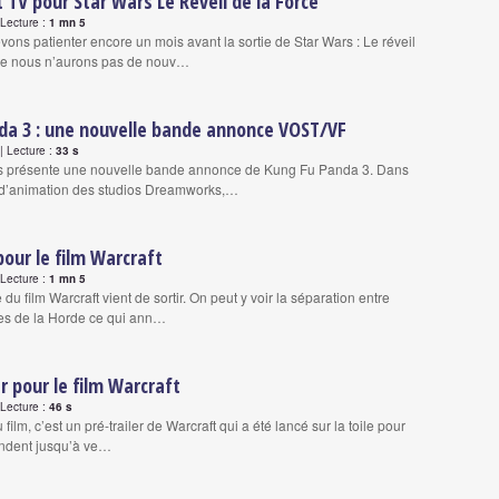
 TV pour Star Wars Le Réveil de la Force
Lecture :
1 mn 5
ons patienter encore un mois avant la sortie de Star Wars : Le réveil
que nous n’aurons pas de nouv…
da 3 : une nouvelle bande annonce VOST/VF
 Lecture :
33 s
us présente une nouvelle bande annonce de Kung Fu Panda 3. Dans
 d’animation des studios Dreamworks,…
pour le film Warcraft
Lecture :
1 mn 5
le du film Warcraft vient de sortir. On peut y voir la séparation entre
es de la Horde ce qui ann…
er pour le film Warcraft
Lecture :
46 s
 film, c’est un pré-trailer de Warcraft qui a été lancé sur la toile pour
endent jusqu’à ve…