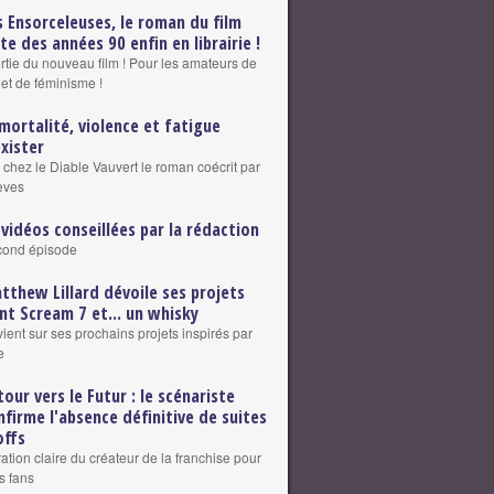
s Ensorceleuses, le roman du film
lte des années 90 enfin en librairie !
ortie du nouveau film ! Pour les amateurs de
 et de féminisme !
mortalité, violence et fatigue
exister
 chez le Diable Vauvert le roman coécrit par
eves
 vidéos conseillées par la rédaction
cond épisode
tthew Lillard dévoile ses projets
nt Scream 7 et... un whisky
vient sur ses prochains projets inspirés par
e
tour vers le Futur : le scénariste
nfirme l'absence définitive de suites
offs
ation claire du créateur de la franchise pour
s fans