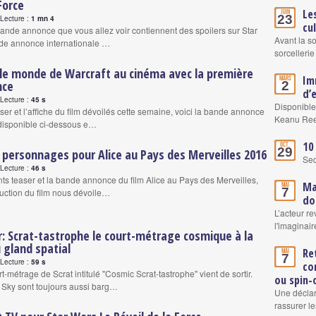
Force
Le
Juin
23
Lecture :
1 mn 4
cu
 bande annonce que vous allez voir contiennent des spoilers sur Star
Avant la s
nde annonce internationale …
sorcellerie
 le monde de Warcraft au cinéma avec la première
Im
Mars
nce
2
d’
Lecture :
45 s
Disponible
aser et l’affiche du film dévoilés cette semaine, voici la bande annonce
Keanu Re
 disponible ci-dessous e…
10
Oct.
29
 personnages pour Alice au Pays des Merveilles 2016
Se
Lecture :
46 s
ents teaser et la bande annonce du film Alice au Pays des Merveilles,
Ma
Mai
7
duction du film nous dévoile…
do
L’acteur re
l'imaginair
r: Scrat-tastrophe le court-métrage cosmique à la
 gland spatial
Re
Mai
7
Lecture :
59 s
co
métrage de Scrat intitulé "Cosmic Scrat-tastrophe" vient de sortir.
ou spin-
 Sky sont toujours aussi barg…
Une déclar
rassurer le