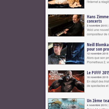
l'Internet a réagi
Hans Zimmer
concerts
3 novembre 2015 | 
Voici une nouvel
compositeur de m
Neill Blomk
pour son pro
12 novembre 2015 |
Alors que son pro
Prometheus 2, v
Le PIFFF 201
16 novembre 2015 |
En dépit des tri
de spectacles e
Un 2ème teas
4 novembre 2015 | 