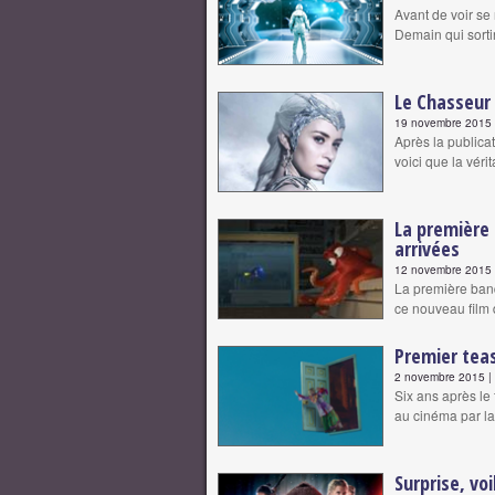
Avant de voir se
Demain qui sort
Le Chasseur 
19 novembre 2015 |
Après la publica
voici que la vér
La première 
arrivées
12 novembre 2015 |
La première ban
ce nouveau film 
Premier teas
2 novembre 2015 | 
Six ans après le 
au cinéma par l
Surprise, vo