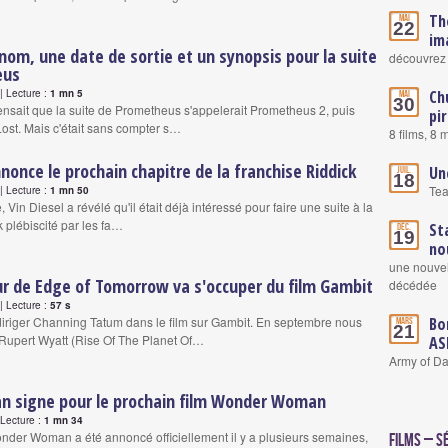
Th
Mai
22
im
om, une date de sortie et un synopsis pour la suite
découvrez 
eus
 Lecture :
1 mn 5
Ch
Mai
30
nsait que la suite de Prometheus s'appelerait Prometheus 2, puis
pi
Lost. Mais c'était sans compter s…
8 films, 8
nnonce le prochain chapitre de la franchise Riddick
Un
Juil.
18
Tea
 Lecture :
1 mn 50
 Vin Diesel a révélé qu'il était déjà intéressé pour faire une suite à la
 plébiscité par les fa…
St
Déc.
19
no
une nouvel
ur de Edge of Tomorrow va s'occuper du film Gambit
décédée
 Lecture :
57 s
iriger Channing Tatum dans le film sur Gambit. En septembre nous
Bo
Mars
21
Rupert Wyatt (Rise Of The Planet Of…
AS
Army of Da
an signe pour le prochain film Wonder Woman
Lecture :
1 mn 34
nder Woman a été annoncé officiellement il y a plusieurs semaines,
Films – S