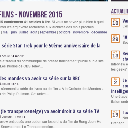
Actuali
films - novembre 2015
Va
Oct.
 contiennent 41 articles à lire
. Si vous ne savez plus bien à quel
10
L'e
nter d'élargir votre recherche aux archives des mois proches.
l
|
mai
|
juin
|
juillet
|
août
|
septembre
|
octobre
|
novembre
|
décembre
10
Oct.
29
Se
 série Star Trek pour le 50ème anniversaire de la
Re
Oct.
13
Lecture :
4 mn 17
ch
iré et traduit du communiqué de presse fraichement publié sur le site
Interview 
 Les studios de CBS Telev…
les geeks"
 des mondes va avoir sa série sur la BBC
Le
Mai
2
Lecture :
57 s
co
sûrement la série de livres ou de film « A la Croisée des Mondes »
intellige
rs de Philip Pullman. Cet unive…
Une étape 
fiction em
(le transperceneige) va avoir droit à sa série TV
La
Oct.
19
 Lecture :
1 mn 15
Nom
rrow ont posés une option sur les droits du film de Bong Joon-Ho
Branagh
 : Snowpiercer, Le Transperceneige…