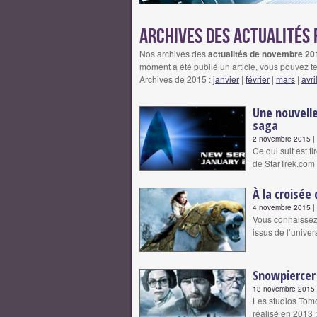
Archives des actualités 
Nos archives des
actualités de novembre 2015
moment a été publié un article, vous pouvez te
Archives de 2015 :
janvier
|
février
|
mars
|
avri
Une nouvelle
saga
2 novembre 2015 | 
Ce qui suit est t
de StarTrek.com
À la croisée
4 novembre 2015 | 
Vous connaissez 
issus de l’unive
Snowpiercer 
13 novembre 2015 |
Les studios Tomo
réalisé en 2013