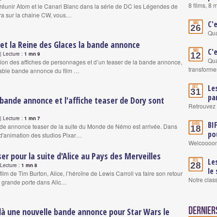
8 films, 8
 réunir Atom et le Canari Blanc dans la série de DC les Légendes de
ira sur la chaine CW, vous…
C'
Mai
26
Qua
et la Reine des Glaces la bande annonce
C'
Mai
 Lecture :
1 mn 9
12
Qua
tion des affiches de personnages et d’un teaser de la bande annonce,
transformer
itable bande annonce du film …
Le
Déc.
31
pa
bande annonce et l'affiche teaser de Dory sont
Retrouvez 
 Lecture :
1 mn 7
BI
Avril
de annonce teaser de la suite du Monde de Némo est arrivée. Dans
18
po
d'animation des studios Pixar…
Welcoooom
er pour la suite d'Alice au Pays des Merveilles
Le
Fév.
28
Lecture :
1 mn 8
le
film de Tim Burton, Alice, l’héroïne de Lewis Carroll va faire son retour
Notre clas
a grande porte dans Alic…
Dernier
ilà une nouvelle bande annonce pour Star Wars le