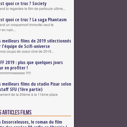
est quoi ce truc ? Society
nd tu regardes le film de partouze ultime...
est quoi ce truc ? La saga Phantasm
nd un croquemort immortel veut te
 en nain...
s meilleurs films de 2019 sélectionnés
r l'équipe de Scifi-universe
nos coups de coeur ciné de 2019...
FFF 2019 : plus que quelques jours
ur en profiter !
mmmmeeeeee !!!!!!
s meilleurs films du studio Pixar selon
 staff SFU (1ère partie)
sement de la 20ème à la 11ème place
s articles Films
s Ensorceleuses, le roman du film