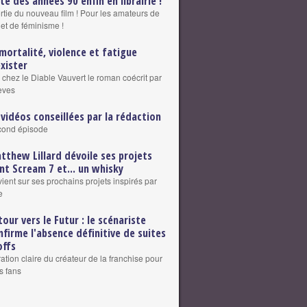
lte des années 90 enfin en librairie !
ortie du nouveau film ! Pour les amateurs de
 et de féminisme !
mortalité, violence et fatigue
exister
 chez le Diable Vauvert le roman coécrit par
eves
 vidéos conseillées par la rédaction
cond épisode
tthew Lillard dévoile ses projets
nt Scream 7 et... un whisky
vient sur ses prochains projets inspirés par
e
tour vers le Futur : le scénariste
nfirme l'absence définitive de suites
offs
ation claire du créateur de la franchise pour
s fans