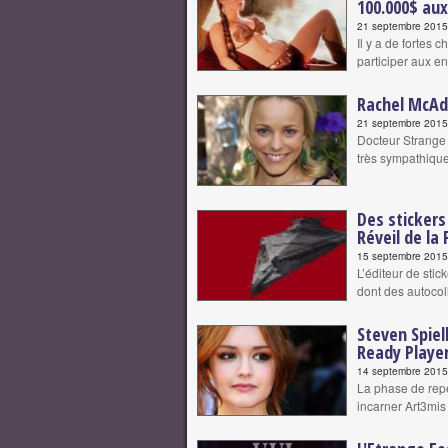
100.000$ au
21 septembre 2015 
Il y a de fortes 
participer aux e
Rachel McAd
21 septembre 2015 
Docteur Strange 
très sympathique
Des stickers
Réveil de la
15 septembre 2015 
L’éditeur de sti
dont des autocol
Steven Spiel
Ready Playe
14 septembre 2015 
La phase de rep
incarner Art3mi