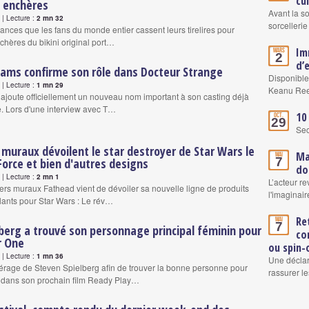
cu
x enchères
Avant la s
| Lecture :
2 mn 32
sorcellerie
chances que les fans du monde entier cassent leurs tirelires pour
nchères du bikini original port…
Im
Mars
2
d’
ams confirme son rôle dans Docteur Strange
Disponible
| Lecture :
1 mn 29
Keanu Re
ajoute officiellement un nouveau nom important à son casting déjà
. Lors d'une interview avec T…
10
Oct.
29
Se
 muraux dévoilent le star destroyer de Star Wars le
Ma
Mai
7
 Force et bien d'autres designs
do
| Lecture :
2 mn 1
L’acteur re
ckers muraux Fathead vient de dévoiler sa nouvelle ligne de produits
l'imaginair
lants pour Star Wars : Le rév…
Re
Mai
7
berg a trouvé son personnage principal féminin pour
co
r One
ou spin-
| Lecture :
1 mn 36
Une déclar
érage de Steven Spielberg afin de trouver la bonne personne pour
rassurer le
s dans son prochain film Ready Play…