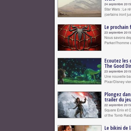
24 septembre 2015 
Star Wars : Le ré
(certains iront j
Le prochain 
23 septembre 2015 
Nous savons dep
Parker/l'homme 
Ecoutez les 
The Good Di
23 septembre 2015 
Une nouvelle ban
Pixar/Disney vient
Plongez dan
trailer du je
22 septembre 2015 
​Square Enix et 
of the Tomb Raid
Le bikini de