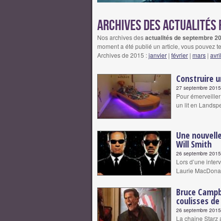
Archives des actualités 
Nos archives des
actualités de septembre 201
moment a été publié un article, vous pouvez te
Archives de 2015 :
janvier
|
février
|
mars
|
avri
Construire un
27 septembre 2015 
Pour émerveiller 
un lit en Lands
Une nouvelle
Will Smith
26 septembre 2015 
Lors d’une inter
Laurie MacDonald
Bruce Campbe
coulisses de
26 septembre 2015 
La chaine Starz 