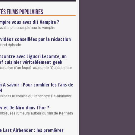
tés Films populaires
mpire vous avez dit Vampire ?
ssai le plus complet sur le vampire
 vidéos conseillées par la rédaction
cond épisode
ncontre avec Liguori Lecomte, un
ef cuisinier véritablement geek
exclusive d'un toqué, auteur de "Cuisine pour
n A savoir : Pour combler les fans de
H
rkness le comics qui rencontre Re-animator
w et De Niro dans Thor ?
breuses rumeurs autour du film de Kenneth
e Last Airbender : les premières