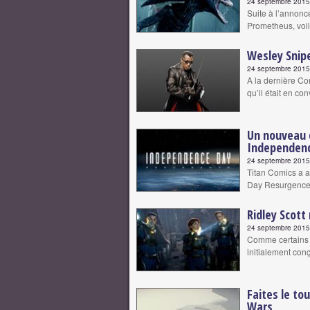
24 septembre 2015 
Suite à l’annonce
Prometheus, voil
Wesley Snipe
24 septembre 2015 
A la dernière Co
qu’il était en co
Un nouveau c
Independen
24 septembre 2015 
Titan Comics a a
Day Resurgence q
Ridley Scott
24 septembre 2015 
Comme certains d
initialement co
Faites le to
Wars