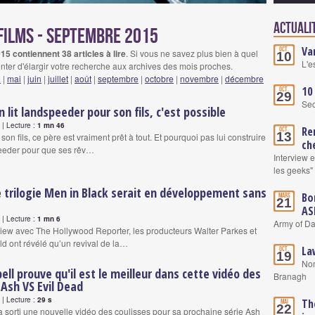
Actuali
films - septembre 2015
Va
Oct.
5 contiennent 38 articles à lire
. Si vous ne savez plus bien à quel
10
L'e
nter d'élargir votre recherche aux archives des mois proches.
l
|
mai
|
juin
|
juillet
|
août
|
septembre
|
octobre
|
novembre
|
décembre
10
Oct.
29
Se
 lit landspeeder pour son fils, c'est possible
| Lecture :
1 mn 46
Re
Oct.
13
son fils, ce père est vraiment prêt à tout. Et pourquoi pas lui construire
ch
peeder pour que ses rêv…
Interview 
les geeks"
 trilogie Men in Black serait en développement sans
Bo
Mars
21
AS
| Lecture :
1 mn 6
Army of Da
view avec The Hollywood Reporter, les producteurs Walter Parkes et
 ont révélé qu’un revival de la…
La
Oct.
19
Nom
ll prouve qu'il est le meilleur dans cette vidéo des
Branagh
 Ash VS Evil Dead
| Lecture :
29 s
Th
Mai
22
a sorti une nouvelle vidéo des coulisses pour sa prochaine série Ash