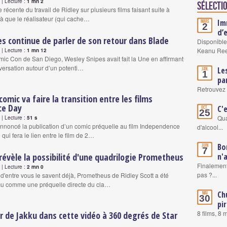
| Lecture :
1 mn 2
Sélectio
 récente du travail de Ridley sur plusieurs films faisant suite à
à que le réalisateur (qui cache…
Im
Mars
2
d’
s continue de parler de son retour dans Blade
Disponible
Keanu Re
| Lecture :
1 mn 12
mic Con de San Diego, Wesley Snipes avait fait la Une en affirmant
nversation autour d’un potenti…
Le
Jan.
1
pa
Retrouvez 
omic va faire la transition entre les films
ce Day
C'
Oct.
25
Qua
| Lecture :
51 s
nnoncé la publication d’un comic préquelle au film Independence
d'alcool...
ui fera le lien entre le film de 2…
Bo
Juin
7
 révèle la possibilité d'une quadrilogie Prometheus
n'
Finalement
| Lecture :
2 mn 0
pas ?...
'entre vous le savent déjà, Prometheus de Ridley Scott a été
nçu comme une préquelle directe du cla…
Ch
Mai
30
pi
8 films, 8
ur de Jakku dans cette vidéo à 360 degrés de Star