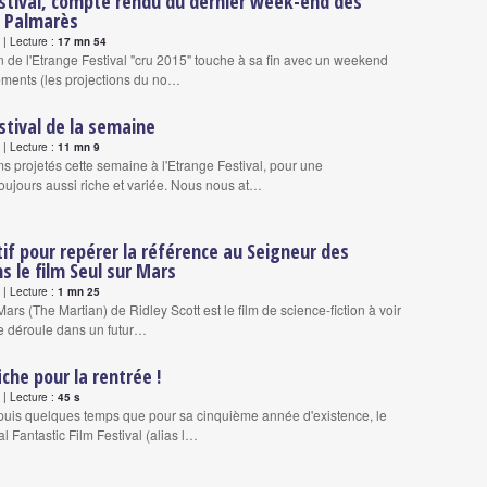
stival, compte rendu du dernier week-end des
t Palmarès
| Lecture :
17 mn 54
 de l'Etrange Festival "cru 2015" touche à sa fin avec un weekend
ments (les projections du no…
stival de la semaine
| Lecture :
11 mn 9
s projetés cette semaine à l'Etrange Festival, pour une
ujours aussi riche et variée. Nous nous at…
if pour repérer la référence au Seigneur des
 le film Seul sur Mars
| Lecture :
1 mn 25
Mars (The Martian) de Ridley Scott est le film de science-fiction à voir
se déroule dans un futur…
fiche pour la rentrée !
| Lecture :
45 s
uis quelques temps que pour sa cinquième année d'existence, le
al Fantastic Film Festival (alias l…