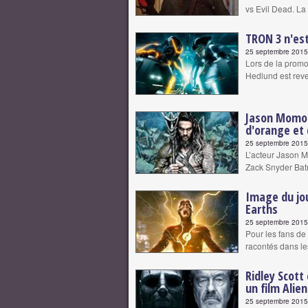
vs Evil Dead. La
TRON 3 n'es
25 septembre 2015 
Lors de la promot
Hedlund est rev
Jason Momoa
d'orange et 
25 septembre 2015 
L’acteur Jason M
Zack Snyder Bat
Image du jour
Earths
25 septembre 2015 
Pour les fans de
racontés dans le
Ridley Scott
un film Alien
25 septembre 2015 