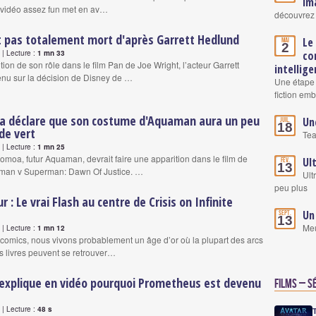
im
 vidéo assez fun met en av…
découvrez 
t pas totalement mort d'après Garrett Hedlund
Le
Mai
2
| Lecture :
1 mn 33
co
ion de son rôle dans le film Pan de Joe Wright, l’acteur Garrett
intellige
enu sur la décision de Disney de …
Une étape 
fiction em
 déclare que son costume d'Aquaman aura un peu
Un
Juil.
18
de vert
Tea
| Lecture :
1 mn 25
omoa, futur Aquaman, devrait faire une apparition dans le film de
Ul
Fév.
13
man v Superman: Dawn Of Justice. …
Ult
peu plus
 : Le vrai Flash au centre de Crisis on Infinite
Un
Sept.
13
Meu
| Lecture :
1 mn 12
 comics, nous vivons probablement un âge d’or où la plupart des arcs
s livres peuvent se retrouver…
 explique en vidéo pourquoi Prometheus est devenu
Films – S
| Lecture :
48 s