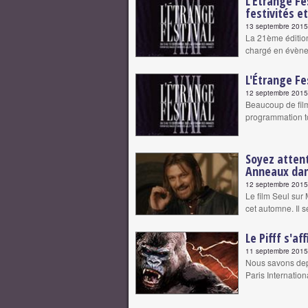
L'Etrange Fe
festivités e
13 septembre 2015 
La 21ème édition
chargé en évène
L'Étrange Fe
12 septembre 2015 
Beaucoup de film
programmation to
Soyez attent
Anneaux dans
12 septembre 2015 
Le film Seul sur 
cet automne. Il 
Le Pifff s'af
11 septembre 2015 
Nous savons dep
Paris Internation