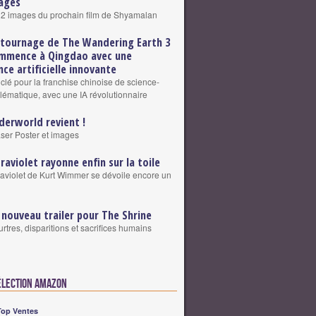
ages
2 images du prochain film de Shyamalan
 tournage de The Wandering Earth 3
mmence à Qingdao avec une
nce artificielle innovante
clé pour la franchise chinoise de science-
blématique, avec une IA révolutionnaire
derworld revient !
ser Poster et images
traviolet rayonne enfin sur la toile
raviolet de Kurt Wimmer se dévoile encore un
 nouveau trailer pour The Shrine
rtres, disparitions et sacrifices humains
élection Amazon
Top Ventes