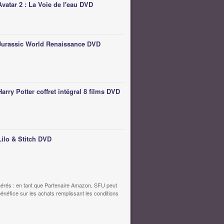
Avatar 2 : La Voie de l'eau DVD
Jurassic World Renaissance DVD
Harry Potter coffret intégral 8 films DVD
Lilo & Stitch DVD
érés : en tant que Partenaire Amazon, SFU peut
bénéfice sur les achats remplissant les conditions