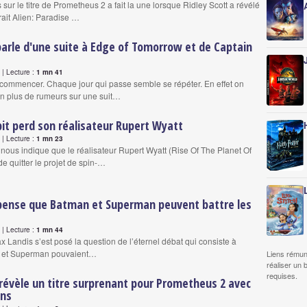
s sur le titre de Prometheus 2 a fait la une lorsque Ridley Scott a révélé
rait Alien: Paradise …
parle d'une suite à Edge of Tomorrow et de Captain
| Lecture :
1 mn 41
ecommencer. Chaque jour qui passe semble se répéter. En effet on
n plus de rumeurs sur une suit…
it perd son réalisateur Rupert Wyatt
| Lecture :
1 mn 23
 nous indique que le réalisateur Rupert Wyatt (Rise Of The Planet Of
e quitter le projet de spin-…
pense que Batman et Superman peuvent battre les
| Lecture :
1 mn 44
x Landis s’est posé la question de l’éternel débat qui consiste à
n et Superman pouvaient…
Liens rémun
réaliser un 
requises.
 révèle un titre surprenant pour Prometheus 2 avec
ans