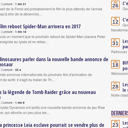
C'
Mai
| Lecture :
1 mn 31
26
Qua
veil de la Force est probablement le film le plus attendu de l'année
usqu'à dire de la décennie)…
C'
Mai
12
Qua
film reboot Spider-Man arrivera en 2017
transformer
| Lecture :
1 mn 18
uis un moment que le prochain reboot de Spider-Man placera Peter
Le
Déc.
araignée au lycée et ne retrac…
31
pa
Retrouvez 
dinosaures parler dans la nouvelle bande annonce de
BI
Avril
nosaur
18
po
| Lecture :
32 s
Welcoooom
de annonce internationale du prochain film d'animation de
 de sortir. Il s'agit du trailer de Th…
Le
Fév.
28
le
s la légende de Tomb Raider grâce au nouveau
Notre clas
u
| Lecture :
1 mn 9
Crystal Dynamics ont sortis une nouvelle bande annonce du jeu Rise
er, qui dévoile un peu plus les…
Dernier
Le
Juin
 la princesse Leia esclave pourrait se vendre plus de
23