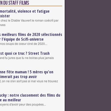
n du staff Films
mortalité, violence et fatigue
exister
 chez le Diable Vauvert le roman coécrit par
eves
s meilleurs films de 2020 sélectionnés
r l'équipe de Scifi-universe
nos coups de coeur ciné de 2020...
est quoi ce truc ? Street Trash
nd tu jures que tu ne boiras plus jamais
nne fête maman ! 5 mères qu'on
aimerait pas trop avoir
, on ne s'en sort pas si mal vous ne trouvez
ucky : notre classement des films du
re au meilleur
 moyens d'avoir peur des poupées...