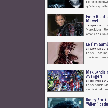
Hier soir, la new
qu'elle s’appelle
Emily Blunt 
Marvel
25 septembre 2015 
Vivre. Mourir. R
entend de plus e
Le film Gamb
24 septembre 2015 
Le site Deadline
The Apes) vient d
Max Landis 
Avengers
24 septembre 2015 
Le scénariste Ma
savoir si Batma
Ridley Scott
"Alien" ded