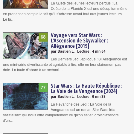
La Quête des jeunes lecteurs perdus : La
Quête de la Planète X est une déception même
en prenant en compte le fait qu'il s'adresse avant-tout aux jeunes lecteurs.
Le fa…
Voyage vers Star Wars :
68
L'Ascension de Skywalker :
Allégeance [2019]
par Bastien L.
| Lecture :
4 mn 54
Les Derniers Jedi, épilogue : Si Allégeance est
une mini-série divertissante et agréable à lire, elle ne fera clairement pas
date. La faute d'abord à un scénari…
Star Wars : La Haute République :
77
La Voie de la Vengeance [2024]
par Bastien L.
| Lecture :
6 mn 38
La Revanche des Jedi : La Voie de la
Vengeance est un roman Star Wars très
satisfaisant qui nous offre complètement ce qu'on est en droit d'attendre
d'un…