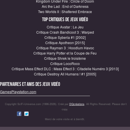
Kingdom Under Fire : Circle of Doom
Arc the Lad : End of Darkness
Two Worlds II : Shattered Embrace
Top critiques de Jeux vidéo
Critique Avatar : Le Jeu
Critique Crash Bandicoot 3 : Warped
Critique Syberia #1 [2002]
Critique Apotheon [2015]
Critique Rayman 3 : Hoodlum Havoc
Critique Harry Potter et la Coupe de Feu
Critique Shrek le troisième
Critique LocoRoco
Critique Mass Effect DLC : Mass Effect 3 : Citadelle Numéro 3 [2013]
Critique Destroy All Humans ! #1 [2005]
Partenaires et amis des jeux vidéo
GamesPlaystation.com
Copyright SciFi-Universe.com (1996-2026). Créé par
DQcréations
. All Rights Reserved. Please don’t
copy.
Merci de votre visite et à bientôt.