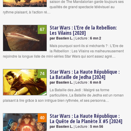
saison de The Mandalorian garde toujours ses
qualités de grand spectacle télévisuel au
rythme plaisant, à l'action ré…
Star Wars : L'Ere de la Rebellion:
67
Les Vilains [2020]
par Bastien L.
| Lecture :
6 mn 2
Mais pourquoi sont-ils si méchants ? : L'Ere de
la Rébellion : Les Vilains va malheureusement
rejoindre la longue liste de mini-séries Star Wars qui sont assez agré…
Star Wars : La Haute République :
74
La Bataille de Jedha [2024]
par Bastien L.
| Lecture :
6 mn 8
La Bataille des Jedi : Malgré sa forme
particulière, La Bataille de Jedha est un roman
plaisant à lire grâce à son intrigue bien rythmée, et ses personna…
Star Wars : La Haute République :
40
La Quête de la Planète X #5 [2024]
par Bastien L.
| Lecture :
5 mn 56