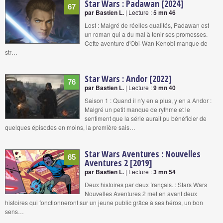
Star Wars : Padawan [2024]
67
par Bastien L.
| Lecture :
5 mn 46
Lost : Malgré de réelles qualités, Padawan est
un roman qui a du mal à tenir ses promesses.
Cette aventure d'Obi-Wan Kenobi manque de
str…
Star Wars : Andor [2022]
76
par Bastien L.
| Lecture :
9 mn 40
Saison 1 : Quand il n'y en a plus, y en a Andor :
Malgré un petit manque de rythme et le
sentiment que la série aurait pu bénéficier de
quelques épisodes en moins, la première sais…
Star Wars Aventures : Nouvelles
65
Aventures 2 [2019]
par Bastien L.
| Lecture :
3 mn 54
Deux histoires par deux français. : Stars Wars
Nouvelles Aventures 2 met en avant deux
histoires qui fonctionneront sur un jeune public grâce à ses héros, un bon
sens…