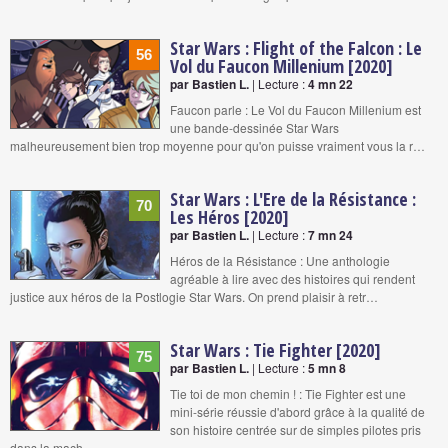
Star Wars : Flight of the Falcon : Le
56
Vol du Faucon Millenium [2020]
par Bastien L.
| Lecture :
4 mn 22
Faucon parle : Le Vol du Faucon Millenium est
une bande-dessinée Star Wars
malheureusement bien trop moyenne pour qu'on puisse vraiment vous la r…
Star Wars : L'Ere de la Résistance :
70
Les Héros [2020]
par Bastien L.
| Lecture :
7 mn 24
Héros de la Résistance : Une anthologie
agréable à lire avec des histoires qui rendent
justice aux héros de la Postlogie Star Wars. On prend plaisir à retr…
Star Wars : Tie Fighter [2020]
75
par Bastien L.
| Lecture :
5 mn 8
Tie toi de mon chemin ! : Tie Fighter est une
mini-série réussie d'abord grâce à la qualité de
son histoire centrée sur de simples pilotes pris
dans la mach…