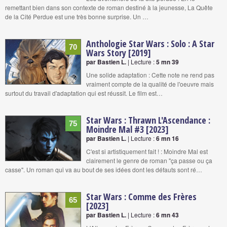
remettant bien dans son contexte de roman destiné à la jeunesse, La Quête
de la Cité Perdue est une très bonne surprise. Un …
Anthologie Star Wars : Solo : A Star
70
Wars Story [2019]
par Bastien L.
| Lecture :
5 mn 39
Une solide adaptation : Cette note ne rend pas
vraiment compte de la qualité de l'oeuvre mais
surtout du travail d'adaptation qui est réussit. Le film est…
Star Wars : Thrawn L'Ascendance :
75
Moindre Mal #3 [2023]
par Bastien L.
| Lecture :
6 mn 16
C'est si artistiquement fait ! : Moindre Mal est
clairement le genre de roman "ça passe ou ça
casse". Un roman qui va au bout de ses idées dont les défauts sont ré…
Star Wars : Comme des Frères
65
[2023]
par Bastien L.
| Lecture :
6 mn 43