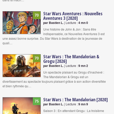
Star Wars Aventures : Nouvelles
70
Aventures 3 [2020]
par Bastien L.
| Lecture :
4 mn 0
Une histoire de John & Jon : Sans être
indispensable, ce Nouvelles Aventures 3 est
une assez bonne surprise. Du Star Wars à destination de la jeunesse de
quali…
Star Wars : The Mandalorian &
70
Grogu [2026]
par Bastien L.
| Lecture :
9 mn 2
Un spectacle plaisant au Grogu d'inachevé :
The Mandalorian & Grogu est un
divertissement au spectacle toujours plaisant grâce à son action diversifiée
et bien rythmée qu…
Star Wars : The Mandalorian [2020]
75
par Bastien L.
| Lecture :
9 mn 9
Saison 3 : En attendant Grogu : La troisième