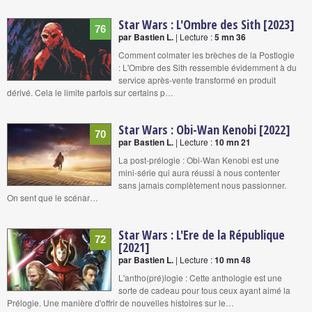
Star Wars : L'Ombre des Sith [2023]
76
par Bastien L.
| Lecture :
5 mn 36
Comment colmater les brèches de la Postlogie
: L'Ombre des Sith ressemble évidemment à du
service après-vente transformé en produit
dérivé. Cela le limite parfois sur certains p…
Star Wars : Obi-Wan Kenobi [2022]
70
par Bastien L.
| Lecture :
10 mn 21
La post-prélogie : Obi-Wan Kenobi est une
mini-série qui aura réussi à nous contenter
sans jamais complètement nous passionner.
On sent que le scénar…
Star Wars : L'Ere de la République
72
[2021]
par Bastien L.
| Lecture :
10 mn 48
L'antho(pré)logie : Cette anthologie est une
sorte de cadeau pour tous ceux ayant aimé la
Prélogie. Une manière d'offrir de nouvelles histoires sur le…