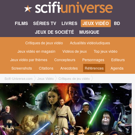
FILMS
SÉRIES TV
LIVRES
JEUX VIDÉO
BD
JEUX DE SOCIÉTÉ
MUSIQUE
Critiques de jeux vidéo
Actualités vidéoludiques
Jeux vidéo en magasin
Vidéos de jeux
Top jeux vidéo
Jeux vidéo par thèmes
Concepteurs
Personnages
Editeurs
Screenshots
Citations
Anecdotes
Références
Agenda
Scifi-Universe.com
Jeux Vidéo
Critiques de jeu vidéo
Knights Of The Old Republic [KOTOR]
Gil P.