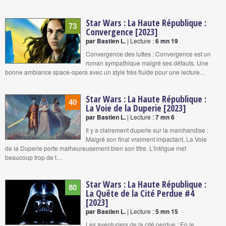
Star Wars : La Haute République :
73
Convergence [2023]
par Bastien L.
| Lecture :
6 mn 19
Convergence des luttes : Convergence est un
roman sympathique malgré ses défauts. Une
bonne ambiance space-opera avec un style très fluide pour une lecture…
Star Wars : La Haute République :
40
La Voie de la Duperie [2023]
par Bastien L.
| Lecture :
7 mn 6
Il y a clairement duperie sur la marchandise :
Malgré son final vraiment impactant, La Voie
de la Duperie porte malheureusement bien son titre. L'intrigue met
beaucoup trop de t…
Star Wars : La Haute République :
80
La Quête de la Cité Perdue #4
[2023]
par Bastien L.
| Lecture :
5 mn 15
Les aventuriers de la cité perdue : En le