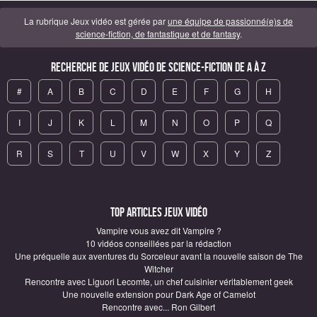
La rubrique Jeux vidéo est gérée par
une équipe de passionné(e)s de
science-fiction, de fantastique et de fantasy
.
Recherche de Jeux vidéo de science-fiction de A à Z
#
A
B
C
D
E
F
G
H
I
J
K
L
M
N
O
P
Q
R
S
T
U
V
W
X
Y
Z
Top articles Jeux vidéo
Vampire vous avez dit Vampire ?
10 vidéos conseillées par la rédaction
Une préquelle aux aventures du Sorceleur avant la nouvelle saison de The
Witcher
Rencontre avec Liguori Lecomte, un chef cuisinier véritablement geek
Une nouvelle extension pour Dark Age of Camelot
Rencontre avec... Ron Gilbert