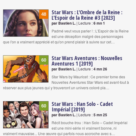
Star Wars : L'Ombre de la Reine :
48
L'Espoir de la Reine #3 [2023]
par Bastien L.
| Lecture :
6 mn 1
Padmé veut vous parler ! : L'Espoir de la Reine
est une déception malgré des personnages
que l'on a vraiment apprécié et qu'on prend plaisir à suivre sur cet…
Star Wars Aventures : Nouvelles
60
Aventures 1 [2019]
par Bastien L.
| Lecture :
4 mn 26
Star Wars by Mauricet : Ce premier tome des
Nouvelles Aventures Star Wars est avant-tout à
réserver aux plus jeunes qui y trouveront un univers coloré pla…
Star Wars : Han Solo - Cadet
60
Impérial [2019]
par Bastien L.
| Lecture :
5 mn 25
Récit bouche-trou : Han Solo – Cadet Impérial
est une mini-série ni vraiment bonne, ni
vraiment mauvaise... Une œuvre qui parfois nous accroche avec s…