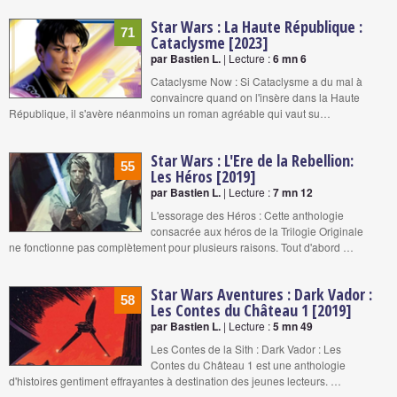
Star Wars : La Haute République :
71
Cataclysme [2023]
par Bastien L.
| Lecture :
6 mn 6
Cataclysme Now : Si Cataclysme a du mal à
convaincre quand on l'insère dans la Haute
République, il s'avère néanmoins un roman agréable qui vaut su…
Star Wars : L'Ere de la Rebellion:
55
Les Héros [2019]
par Bastien L.
| Lecture :
7 mn 12
L'essorage des Héros : Cette anthologie
consacrée aux héros de la Trilogie Originale
ne fonctionne pas complètement pour plusieurs raisons. Tout d'abord …
Star Wars Aventures : Dark Vador :
58
Les Contes du Château 1 [2019]
par Bastien L.
| Lecture :
5 mn 49
Les Contes de la Sith : Dark Vador : Les
Contes du Château 1 est une anthologie
d'histoires gentiment effrayantes à destination des jeunes lecteurs. …