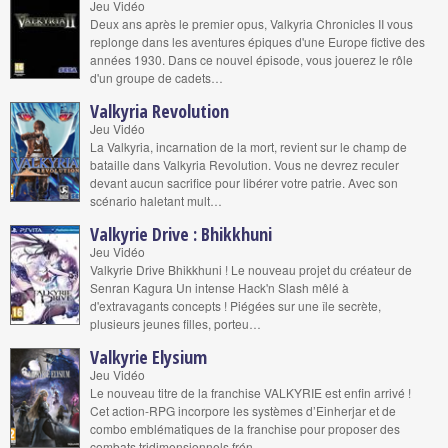
Jeu Vidéo
Deux ans après le premier opus, Valkyria Chronicles II vous
replonge dans les aventures épiques d'une Europe fictive des
années 1930. Dans ce nouvel épisode, vous jouerez le rôle
d'un groupe de cadets…
Valkyria Revolution
Jeu Vidéo
La Valkyria, incarnation de la mort, revient sur le champ de
bataille dans Valkyria Revolution. Vous ne devrez reculer
devant aucun sacrifice pour libérer votre patrie. Avec son
scénario haletant mult…
Valkyrie Drive : Bhikkhuni
Jeu Vidéo
Valkyrie Drive Bhikkhuni ! Le nouveau projet du créateur de
Senran Kagura Un intense Hack'n Slash mêlé à
d'extravagants concepts ! Piégées sur une île secrète,
plusieurs jeunes filles, porteu…
Valkyrie Elysium
Jeu Vidéo
Le nouveau titre de la franchise VALKYRIE est enfin arrivé !
Cet action-RPG incorpore les systèmes d’Einherjar et de
combo emblématiques de la franchise pour proposer des
combats tridimensionnels frén…