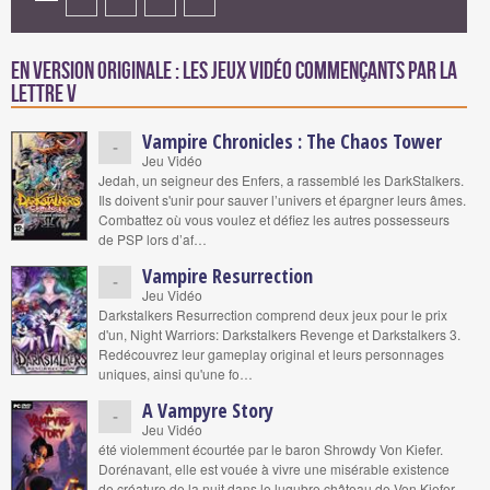
En version originale : Les jeux vidéo commençants par la
lettre V
Vampire Chronicles : The Chaos Tower
-
Jeu Vidéo
Jedah, un seigneur des Enfers, a rassemblé les DarkStalkers.
Ils doivent s'unir pour sauver l’univers et épargner leurs âmes.
Combattez où vous voulez et défiez les autres possesseurs
de PSP lors d’af…
Vampire Resurrection
-
Jeu Vidéo
Darkstalkers Resurrection comprend deux jeux pour le prix
d'un, Night Warriors: Darkstalkers Revenge et Darkstalkers 3.
Redécouvrez leur gameplay original et leurs personnages
uniques, ainsi qu'une fo…
A Vampyre Story
-
Jeu Vidéo
été violemment écourtée par le baron Shrowdy Von Kiefer.
Dorénavant, elle est vouée à vivre une misérable existence
de créature de la nuit dans le lugubre château de Von Kiefer