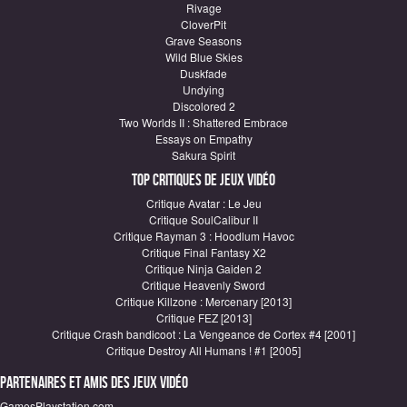
Rivage
CloverPit
Grave Seasons
Wild Blue Skies
Duskfade
Undying
Discolored 2
Two Worlds II : Shattered Embrace
Essays on Empathy
Sakura Spirit
Top critiques de Jeux vidéo
Critique Avatar : Le Jeu
Critique SoulCalibur II
Critique Rayman 3 : Hoodlum Havoc
Critique Final Fantasy X2
Critique Ninja Gaiden 2
Critique Heavenly Sword
Critique Killzone : Mercenary [2013]
Critique FEZ [2013]
Critique Crash bandicoot : La Vengeance de Cortex #4 [2001]
Critique Destroy All Humans ! #1 [2005]
Partenaires et amis des jeux vidéo
GamesPlaystation.com