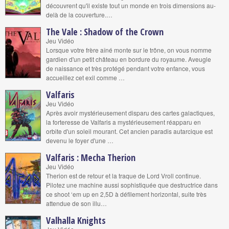
découvrent qu'il existe tout un monde en trois dimensions au-
delà de la couverture.…
The Vale : Shadow of the Crown
Jeu Vidéo
Lorsque votre frère aîné monte sur le trône, on vous nomme
gardien d'un petit château en bordure du royaume. Aveugle
de naissance et très protégé pendant votre enfance, vous
accueillez cet exil comme …
Valfaris
Jeu Vidéo
Après avoir mystérieusement disparu des cartes galactiques,
la forteresse de Valfaris a mystérieusement réapparu en
orbite d'un soleil mourant. Cet ancien paradis autarcique est
devenu le foyer d'une …
Valfaris : Mecha Therion
Jeu Vidéo
Therion est de retour et la traque de Lord Vroll continue.
Pilotez une machine aussi sophistiquée que destructrice dans
ce shoot ‘em up en 2,5D à défilement horizontal, suite très
attendue de son illu…
Valhalla Knights