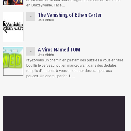
en Draxsylvanie. Face…
The Vanishing of Ethan Carter
-
Jeu Vidéo
A Virus Named TOM
-
Jeu Vidéo
rayez-vous un chemin en piratant des puzzles à vous en faire
bouillir le cerveau tout en manœuvrant dans des dédales
remplis d'ennemis à vous en donner des crampes aux
pouces. Un endroit parfait. U…