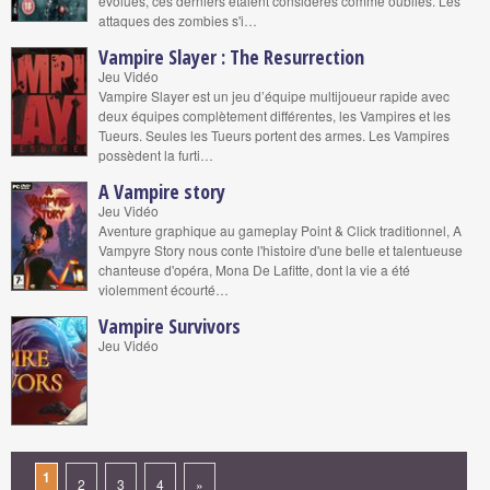
évolués, ces derniers étaient considérés comme oubliés. Les
attaques des zombies s'i…
Vampire Slayer : The Resurrection
Jeu Vidéo
Vampire Slayer est un jeu d’équipe multijoueur rapide avec
deux équipes complètement différentes, les Vampires et les
Tueurs. Seules les Tueurs portent des armes. Les Vampires
possèdent la furti…
A Vampire story
Jeu Vidéo
Aventure graphique au gameplay Point & Click traditionnel, A
Vampyre Story nous conte l'histoire d'une belle et talentueuse
chanteuse d'opéra, Mona De Lafitte, dont la vie a été
violemment écourté…
Vampire Survivors
Jeu Vidéo
1
2
3
4
»