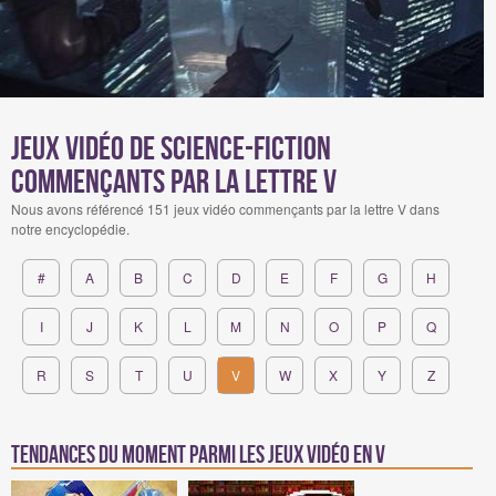
Jeux Vidéo de science-fiction
commençants par la lettre V
Nous avons référencé 151 jeux vidéo commençants par la lettre V dans
notre encyclopédie.
#
A
B
C
D
E
F
G
H
I
J
K
L
M
N
O
P
Q
R
S
T
U
V
W
X
Y
Z
Tendances du moment parmi les jeux vidéo en v