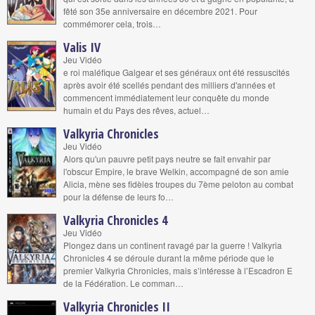
fêté son 35e anniversaire en décembre 2021. Pour
commémorer cela, trois…
Valis IV
Jeu Vidéo
e roi maléfique Galgear et ses généraux ont été ressuscités
après avoir été scellés pendant des milliers d'années et
commencent immédiatement leur conquête du monde
humain et du Pays des rêves, actuel…
Valkyria Chronicles
Jeu Vidéo
Alors qu'un pauvre petit pays neutre se fait envahir par
l'obscur Empire, le brave Welkin, accompagné de son amie
Alicia, mène ses fidèles troupes du 7ème peloton au combat
pour la défense de leurs fo…
Valkyria Chronicles 4
Jeu Vidéo
Plongez dans un continent ravagé par la guerre ! Valkyria
Chronicles 4 se déroule durant la même période que le
premier Valkyria Chronicles, mais s’intéresse à l’Escadron E
de la Fédération. Le comman…
Valkyria Chronicles II