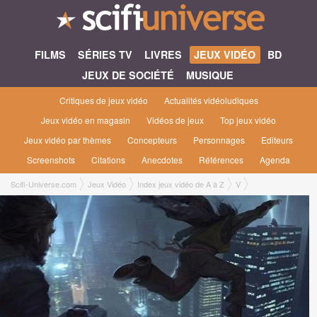
FILMS
SÉRIES TV
LIVRES
JEUX VIDÉO
BD
JEUX DE SOCIÉTÉ
MUSIQUE
Critiques de jeux vidéo
Actualités vidéoludiques
Jeux vidéo en magasin
Vidéos de jeux
Top jeux vidéo
Jeux vidéo par thèmes
Concepteurs
Personnages
Editeurs
Screenshots
Citations
Anecdotes
Références
Agenda
Scifi-Universe.com
Jeux Vidéo
Index jeux vidéo de A à Z
V