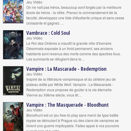
Jeu Vidéo
On ne naît pas héros, beaucoup sont forgés par la meilleure
école de héros - la vôtre. Prenez le commandement de la
faculté, développez une liste d'étudiants unique et sans cesse
croissante et gagnez …
Vambrace : Cold Soul
Jeu Vidéo
Le Roi des Ombres a maudit la grande ville d'Icenaire.
Désormais exposée à un froid permanent, ses anciens
habitants sont revenus des morts comme des spectres fous.
Les survivants se réfugient dans le…
Vampire : La Mascarade - Redemption
Jeu Vidéo
Inspiré de la littérature vampiresque et du célèbre jeu de
plateau édité par White Wolf. Vampire : La Mascarade -
Redemption vous propose de goûter à la vie éternelle.
Vienne au XIIème siècle, vous êt…
Vampire : The Masquerade - Bloodhunt
Jeu Vidéo
Bloodhunt est un jeu free-to-play sans merci de type battle
royale se déroulant à Prague où des clans de vampires se
livrent une guerre impitoyable. Faites appel à vos pouvoirs
surnaturels et à votre …