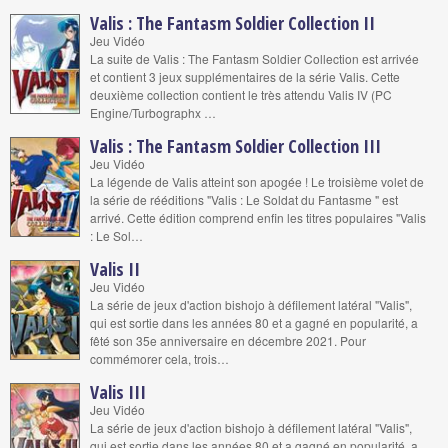
Valis : The Fantasm Soldier Collection II
Jeu Vidéo
La suite de Valis : The Fantasm Soldier Collection est arrivée
et contient 3 jeux supplémentaires de la série Valis. Cette
deuxième collection contient le très attendu Valis IV (PC
Engine/Turbographx …
Valis : The Fantasm Soldier Collection III
Jeu Vidéo
La légende de Valis atteint son apogée ! Le troisième volet de
la série de rééditions "Valis : Le Soldat du Fantasme " est
arrivé. Cette édition comprend enfin les titres populaires "Valis
: Le Sol…
Valis II
Jeu Vidéo
La série de jeux d'action bishojo à défilement latéral "Valis",
qui est sortie dans les années 80 et a gagné en popularité, a
fêté son 35e anniversaire en décembre 2021. Pour
commémorer cela, trois…
Valis III
Jeu Vidéo
La série de jeux d'action bishojo à défilement latéral "Valis",
qui est sortie dans les années 80 et a gagné en popularité, a