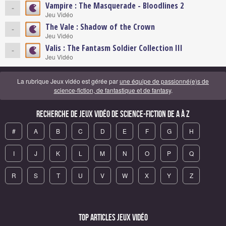
Vampire : The Masquerade - Bloodlines 2
-
Jeu Vidéo
The Vale : Shadow of the Crown
-
Jeu Vidéo
Valis : The Fantasm Soldier Collection III
-
Jeu Vidéo
La rubrique Jeux vidéo est gérée par
une équipe de passionné(e)s de
science-fiction, de fantastique et de fantasy
.
Recherche de Jeux vidéo de science-fiction de A à Z
#
A
B
C
D
E
F
G
H
I
J
K
L
M
N
O
P
Q
R
S
T
U
V
W
X
Y
Z
Top articles Jeux vidéo