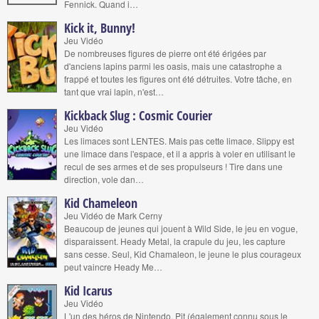
Fennick. Quand i…
Kick it, Bunny!
Jeu Vidéo
De nombreuses figures de pierre ont été érigées par
d'anciens lapins parmi les oasis, mais une catastrophe a
frappé et toutes les figures ont été détruites. Votre tâche, en
tant que vrai lapin, n'est…
Kickback Slug : Cosmic Courier
Jeu Vidéo
Les limaces sont LENTES. Mais pas cette limace. Slippy est
une limace dans l'espace, et il a appris à voler en utilisant le
recul de ses armes et de ses propulseurs ! Tire dans une
direction, vole dan…
Kid Chameleon
Jeu Vidéo de Mark Cerny
Beaucoup de jeunes qui jouent à Wild Side, le jeu en vogue,
disparaissent. Heady Metal, la crapule du jeu, les capture
sans cesse. Seul, Kid Chamaleon, le jeune le plus courageux
peut vaincre Heady Me…
Kid Icarus
Jeu Vidéo
L'un des héros de Nintendo, Pit (également connu sous le