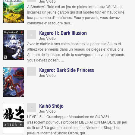
Jeu Vidéo
A Shadow's Tale est un jeu de plates-formes sur Wii. Vous
incarnez un jeune garçon qui doit monter tout en haut d'une
tour parsemée d'embûches. Pour y parvenir, vous devrez
combattre et résoudre des…
Kagero II: Dark Illusion
-
Jeu Vidéo
Avec le diable à vos cotés, incarnez la princesse Allura et
attirez vos ennemis dans un réseau de pièges et d'illusions.
Au nom de la justice, et de la sauvegarde de votre royaume.
Vous devrez poser u…
Kagero: Dark Side Princess
-
Jeu Vidéo
Kaihō Shōjo
-
Jeu Vidéo
LEVEL-5 et Grasshopper Manufacture de SUDA51
s'associent pour vous proposer LIBERATION MAIDEN, un jeu
de tir en 3D à grande échelle sur le Nintendo eShop. Les
joueurs incarnent Shoko Ozora, qui…