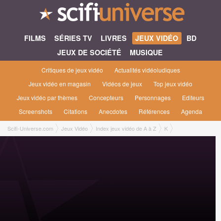
FILMS
SÉRIES TV
LIVRES
JEUX VIDÉO
BD
JEUX DE SOCIÉTÉ
MUSIQUE
Critiques de jeux vidéo
Actualités vidéoludiques
Jeux vidéo en magasin
Vidéos de jeux
Top jeux vidéo
Jeux vidéo par thèmes
Concepteurs
Personnages
Editeurs
Screenshots
Citations
Anecdotes
Références
Agenda
Scifi-Universe.com
Jeux Vidéo
Index jeux vidéo de A à Z
K