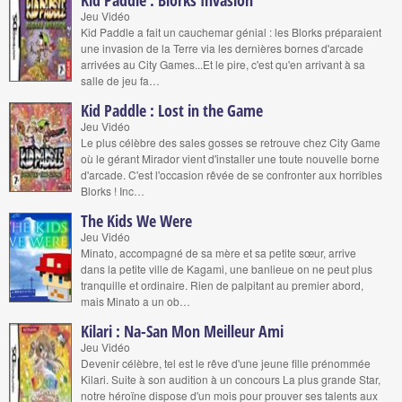
Kid Paddle : Blorks Invasion
Jeu Vidéo
Kid Paddle a fait un cauchemar génial : les Blorks préparaient
une invasion de la Terre via les dernières bornes d'arcade
arrivées au City Games...Et le pire, c'est qu'en arrivant à sa
salle de jeu fa…
Kid Paddle : Lost in the Game
Jeu Vidéo
Le plus célèbre des sales gosses se retrouve chez City Game
où le gérant Mirador vient d'installer une toute nouvelle borne
d'arcade. C'est l'occasion rêvée de se confronter aux horribles
Blorks ! Inc…
The Kids We Were
Jeu Vidéo
Minato, accompagné de sa mère et sa petite sœur, arrive
dans la petite ville de Kagami, une banlieue on ne peut plus
tranquille et ordinaire. Rien de palpitant au premier abord,
mais Minato a un ob…
Kilari : Na-San Mon Meilleur Ami
Jeu Vidéo
Devenir célèbre, tel est le rêve d'une jeune fille prénommée
Kilari. Suite à son audition à un concours La plus grande Star,
notre héroïne dispose d'un mois pour prouver ses talents aux