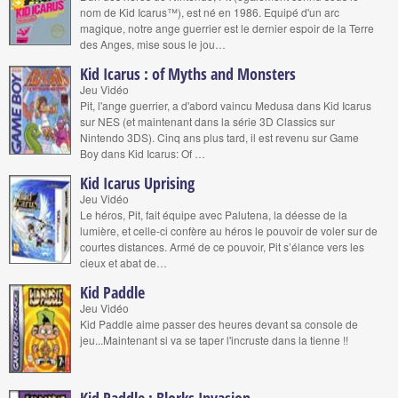
nom de Kid Icarus™), est né en 1986. Equipé d'un arc
magique, notre ange guerrier est le dernier espoir de la Terre
des Anges, mise sous le jou…
Kid Icarus : of Myths and Monsters
Jeu Vidéo
Pit, l'ange guerrier, a d'abord vaincu Medusa dans Kid Icarus
sur NES (et maintenant dans la série 3D Classics sur
Nintendo 3DS). Cinq ans plus tard, il est revenu sur Game
Boy dans Kid Icarus: Of …
Kid Icarus Uprising
Jeu Vidéo
Le héros, Pit, fait équipe avec Palutena, la déesse de la
lumière, et celle-ci confère au héros le pouvoir de voler sur de
courtes distances. Armé de ce pouvoir, Pit s’élance vers les
cieux et abat de…
Kid Paddle
Jeu Vidéo
Kid Paddle aime passer des heures devant sa console de
jeu...Maintenant si va se taper l'incruste dans la tienne !!