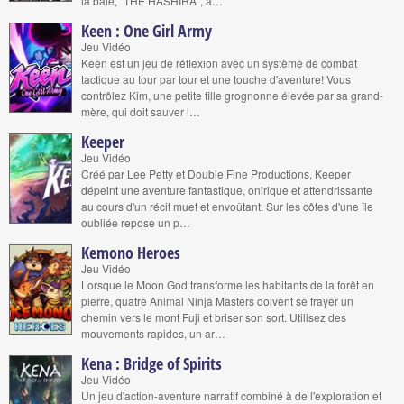
la baie, "THE HASHIRA", a…
Keen : One Girl Army
Jeu Vidéo
Keen est un jeu de réflexion avec un système de combat
tactique au tour par tour et une touche d'aventure! Vous
contrôlez Kim, une petite fille grognonne élevée par sa grand-
mère, qui doit sauver l…
Keeper
Jeu Vidéo
Créé par Lee Petty et Double Fine Productions, Keeper
dépeint une aventure fantastique, onirique et attendrissante
au cours d'un récit muet et envoûtant. Sur les côtes d'une île
oubliée repose un p…
Kemono Heroes
Jeu Vidéo
Lorsque le Moon God transforme les habitants de la forêt en
pierre, quatre Animal Ninja Masters doivent se frayer un
chemin vers le mont Fuji et briser son sort. Utilisez des
mouvements rapides, un ar…
Kena : Bridge of Spirits
Jeu Vidéo
Un jeu d'action-aventure narratif combiné à de l'exploration et