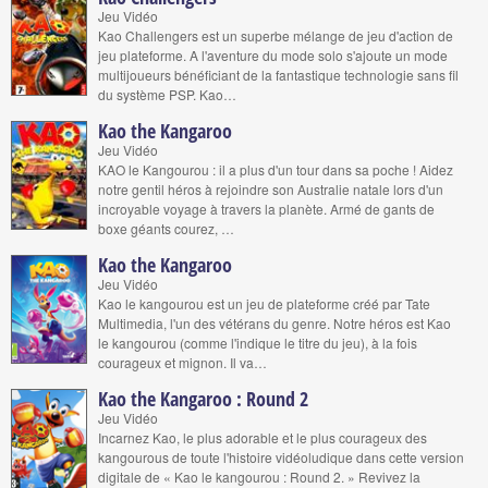
Jeu Vidéo
Kao Challengers est un superbe mélange de jeu d'action de
jeu plateforme. A l'aventure du mode solo s'ajoute un mode
multijoueurs bénéficiant de la fantastique technologie sans fil
du système PSP. Kao…
Kao the Kangaroo
Jeu Vidéo
KAO le Kangourou : il a plus d'un tour dans sa poche ! Aidez
notre gentil héros à rejoindre son Australie natale lors d'un
incroyable voyage à travers la planète. Armé de gants de
boxe géants courez, …
Kao the Kangaroo
Jeu Vidéo
Kao le kangourou est un jeu de plateforme créé par Tate
Multimedia, l'un des vétérans du genre. Notre héros est Kao
le kangourou (comme l'indique le titre du jeu), à la fois
courageux et mignon. Il va…
Kao the Kangaroo : Round 2
Jeu Vidéo
Incarnez Kao, le plus adorable et le plus courageux des
kangourous de toute l'histoire vidéoludique dans cette version
digitale de « Kao le kangourou : Round 2. » Revivez la