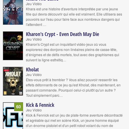
Jeu Vidéo
Khara est une histoire d'aventure interprétée par une jeune
fille qui devra découvrir qui elle est vraiment. Elle utilisera ses
pouvoirs sur l'eau pour faire face aux nombreux dangers qui
l'attendent …
Kharon's Crypt - Even Death May Die
Jeu Vidéo
Kharon's Crypt est un inquiétant vidéo-jeux où vous
explorerez des donjons non linéaires pleins de casse-tête,
d’énigmes et de défis mortels, tout avec des graphismes qui
suivent la ligne esthétiq…
Kholat
Jeu Vidéo
Êtes-vous prêt à trembler ? Vous allez pouvoir ressentir les
effets détonnants de ce jeu qu'est Kholat, dès maintenant, en
passant commande. Pourquoi celui-ci plutôt qu'un autre ?
Tout simplement parc…
Kick & Fennick
60
Jeu Vidéo
Kick & Fennick est un jeu de plate-forme aventure décontracté
et agréable qui met en scène Kick, un jeune homme équipé
d'un énorme pistolet et d'un petit robot volant du nom de