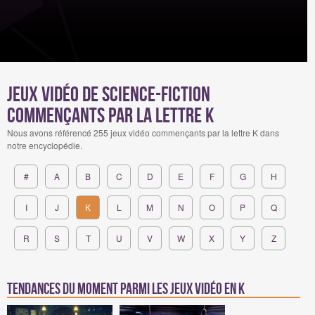
Jeux Vidéo de science-fiction
commençants par la lettre K
Nous avons référencé 255 jeux vidéo commençants par la lettre K dans
notre encyclopédie.
#
A
B
C
D
E
F
G
H
I
J
K
L
M
N
O
P
Q
R
S
T
U
V
W
X
Y
Z
Tendances du moment parmi les jeux vidéo en k