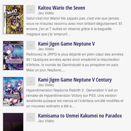
Kaitou Wario the Seven
-
Jeu Vidéo
Salut c'est moi Wario! Ne zappez pas, c'est vrai que jamais
vous ne m'auriez reconnu avec mon brillant déguisement. Et
encore, j'en ai 7 autres en réserve grâce à la baguette
magique que j'ai 'emprunt…
Kami Jigen Game Neptune V
-
Jeu Vidéo
Retrouvez le JRPG le plus déjanté en plein cœur des années
80 ! Quelques années après avoir empêché la résurrection
d’Arfoire, le monde de Gamindustri a pu prospérer en paix.
Mais un jour, Neptune,…
Kami Jigen Game Neptune V Century
-
Jeu Vidéo
Hyperdimension Neptunia Rebirth 3 : Generation V est un
remake de Hyperdimension Victory sur PS3. Une version
améliorée puisque les menus et l’interface ont été modifiés et
un nouveau scénario a été a…
Kamisama to Unmei Kakumei no Paradox
-
Jeu Vidéo