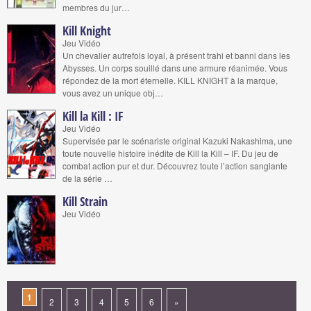
membres du jur…
Kill Knight
Jeu Vidéo
Un chevalier autrefois loyal, à présent trahi et banni dans les
Abysses. Un corps souillé dans une armure réanimée. Vous
répondez de la mort éternelle. KILL KNIGHT à la marque,
vous avez un unique obj…
Kill la Kill : IF
Jeu Vidéo
Supervisée par le scénariste original Kazuki Nakashima, une
toute nouvelle histoire inédite de Kill la Kill – IF. Du jeu de
combat action pur et dur. Découvrez toute l’action sanglante
de la série …
Kill Strain
Jeu Vidéo
1
2
3
4
5
6
»