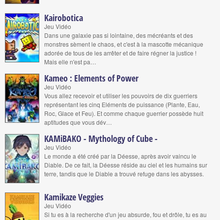
Kairobotica
Jeu Vidéo
Dans une galaxie pas si lointaine, des mécréants et des
monstres sèment le chaos, et c'est à la mascotte mécanique
adorée de tous de les arrêter et de faire régner la justice !
Mais elle n'est pa…
Kameo : Elements of Power
Jeu Vidéo
Vous allez recevoir et utiliser les pouvoirs de dix guerriers
représentant les cinq Eléments de puissance (Plante, Eau,
Roc, Glace et Feu). Et comme chaque guerrier possède huit
aptitudes que vous dév…
KAMiBAKO - Mythology of Cube -
Jeu Vidéo
Le monde a été créé par la Déesse, après avoir vaincu le
Diable. De ce fait, la Déesse réside au ciel et les humains sur
terre, tandis que le Diable a trouvé refuge dans les abysses.
Kamikaze Veggies
Jeu Vidéo
Si tu es à la recherche d'un jeu absurde, fou et drôle, tu es au