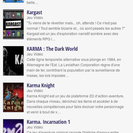
belle…
Kargast
Jeu Vidéo
"Tu viens de te réveiller mais... oh, attends ! Ce n'est pas
normal ! Tout semble bizarre et... où sont passés les autres ?"
Kargast est un jeu d'exploration narratif sombre avec des
éléments RPG l…
KARMA : The Dark World
Jeu Vidéo
Cette ligne temporelle alternative vous plonge en 1984, en
Allemagne de l'Est. La Leviathan Corporation règne d'une
main de fer, contrôlant la population par la surveillance de
masse, les lois imposée…
Karma Knight
Jeu Vidéo
Karma Knight est un jeu de plateforme 2D d’action-aventure.
Dans chaque niveau, dénichez les items et accéder à de
nouvelles compétences pour faire évoluer votre personnage
et venir à bout de v…
Karma. Incarnation 1
Jeu Vidéo
Ce jeu d'aventure original raconte l'histoire d'amour entre