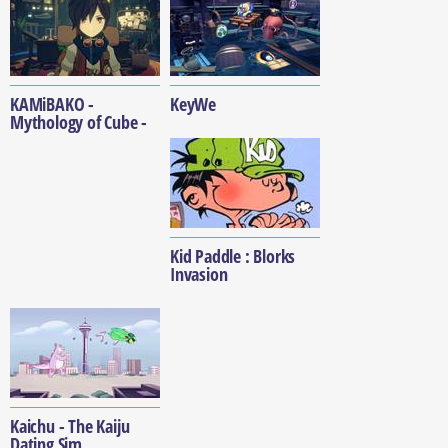
KAMiBAKO -
KeyWe
Mythology of Cube -
Kid Paddle : Blorks
Invasion
Kaichu - The Kaiju
Dating Sim