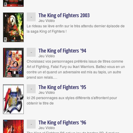
The King of Fighters 2003
-
Jeu Vidéo
Le rideau se lève enfin sur le très attendu dernier épisode de
la saga King of Fighters !
The King of Fighters '94
-
Jeu Vidéo
Choisissez vos personnages préférés issus de titres comme
Art of Fighting, Fatal Fury ou Ikari Warriors. Battez-vous en un
contre un et quand un adversaire est mis au tapis, un autre
prend son relais.…
The King of Fighters '95
-
Jeu Vidéo
Ici 26 personnages aux styles différents s'affrontent pour
obtenir le titre de
The King of Fighters '96
-
Jeu Vidéo
The King of Fighters '96 est un jeu de baston 2D. Il met en