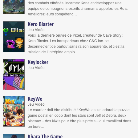
des combats effrénés. Incarnez Kena et développez une
équipe de compagnons-esprits charmants appelés les Rots.
Améliorez leurs compétenc…
Kero Blaster
Jeu Vidéo
Voici la dernière œuvre de Pixel, créateur de Cave Story :
Kero Blaster. Les transporteurs chez C&G Inc. se
déconnectent de partout sans raison apparente, et c’est la
mission de l’intrépide emplo…
Keylocker
Jeu Vidéo
KeyWe
Jeu Vidéo
Le courrier doit être distribué ! KeyWe est un adorable puzzle-
game postal en coop dont les stars sont Jeff et Debra, deux
oiseaux – des kiwis pour être plus précis – qui travaillent dans
un bure…
Khara The Game