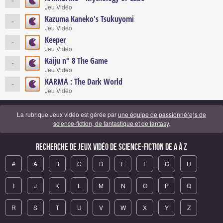
-
Jeu Vidéo
Kazuma Kaneko's Tsukuyomi
-
Jeu Vidéo
Keeper
-
Jeu Vidéo
Kaiju n° 8 The Game
-
Jeu Vidéo
KARMA : The Dark World
-
Jeu Vidéo
La rubrique Jeux vidéo est gérée par
une équipe de passionné(e)s de
science-fiction, de fantastique et de fantasy
.
Recherche de Jeux vidéo de science-fiction de A à Z
#
A
B
C
D
E
F
G
H
I
J
K
L
M
N
O
P
Q
R
S
T
U
V
W
X
Y
Z