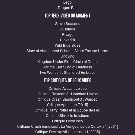
Lego
Dragon Ball
Top Jeux vidéo du moment
Grave Seasons
Duskfade
Rivage
CloverPit
Wild Blue Skies
Story of Abandoned School - Silent Escape Horror
Undying
Kingdom Under Fire : Circle of Doom
Arc the Lad : End of Darkness
Two Worlds II : Shattered Embrace
Top critiques de Jeux vidéo
Critique Avatar : Le Jeu
Critique Rayman 3 : Hoodlum Havoc
Critique Crash Bandicoot 3 : Warped
Critique Apotheon [2015]
Critique Harry Potter et la Coupe de Feu
Critique Shrek le troisième
Critique LocoRoco
Critique Crash bandicoot : La Vengeance de Cortex #4 [2001]
Critique Destroy All Humans ! #1 [2005]