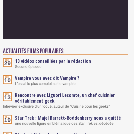
Actualités Films populaires
10 vidéos conseillées par la rédaction
Oct.
29
Second épisode
Vampire vous avez dit Vampire ?
Oct.
10
L'essai le plus complet sur le vampire
Rencontre avec Liguori Lecomte, un chef cuisinier
Oct.
13
véritablement geek
Interview exclusive d'un toqué, auteur de "Cuisine pour les geeks"
Star Trek : Majel Barrett-Roddenberry nous a quitté
Déc.
19
une nouvelle figure emblématique des Star Trek est décédée
Mai