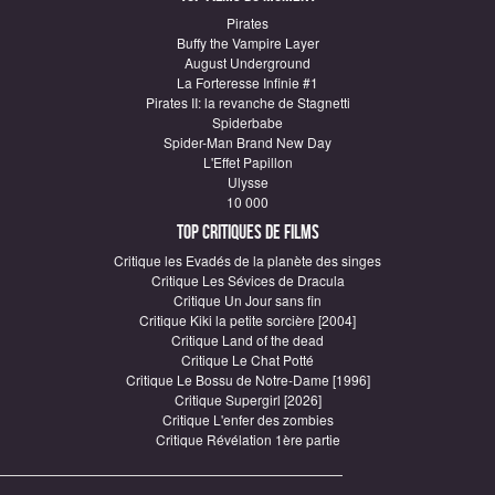
Pirates
Buffy the Vampire Layer
August Underground
La Forteresse Infinie #1
Pirates II: la revanche de Stagnetti
Spiderbabe
Spider-Man Brand New Day
L'Effet Papillon
Ulysse
10 000
Top critiques de Films
Critique les Evadés de la planète des singes
Critique Les Sévices de Dracula
Critique Un Jour sans fin
Critique Kiki la petite sorcière [2004]
Critique Land of the dead
Critique Le Chat Potté
Critique Le Bossu de Notre-Dame [1996]
Critique Supergirl [2026]
Critique L'enfer des zombies
Critique Révélation 1ère partie