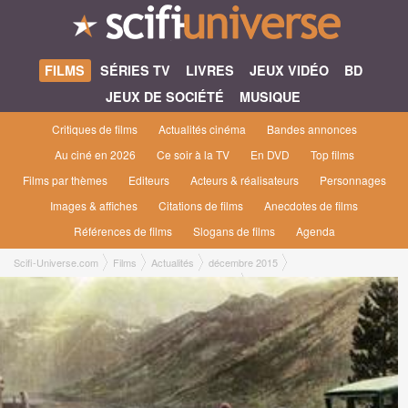
FILMS
SÉRIES TV
LIVRES
JEUX VIDÉO
BD
JEUX DE SOCIÉTÉ
MUSIQUE
Critiques de films
Actualités cinéma
Bandes annonces
Au ciné en 2026
Ce soir à la TV
En DVD
Top films
Films par thèmes
Editeurs
Acteurs & réalisateurs
Personnages
Images & affiches
Citations de films
Anecdotes de films
Références de films
Slogans de films
Agenda
Scifi-Universe.com
Films
Actualités
décembre 2015
Portrait de famille : L'appel de Cthulhu 6ème édition