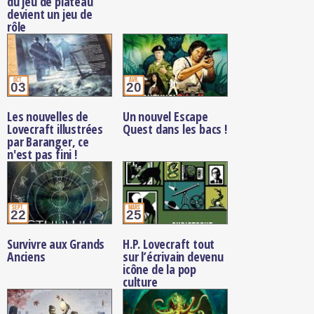
du jeu de plateau
devient un jeu de
rôle
oct.
avr.
03
20
Les nouvelles de
Un nouvel Escape
Lovecraft illustrées
Quest dans les bacs !
par Baranger, ce
n'est pas fini !
sept.
mars
22
25
Survivre aux Grands
H.P. Lovecraft tout
Anciens
sur l’écrivain devenu
icône de la pop
culture