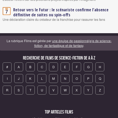
Retour vers le Futur : le scénariste confirme l'absence
Mai
7
définitive de suites ou spin-offs
Une déclaration claire du créateur de la franchise pour rassurer les fans
La rubrique Films est gérée par
une équipe de passionné(e)s de science-
fiction, de fantastique et de fantasy
.
Recherche de Films de science-fiction de A à Z
#
A
B
C
D
E
F
G
H
I
J
K
L
M
N
O
P
Q
R
S
T
U
V
W
X
Y
Z
Top articles Films