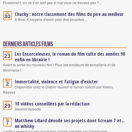
Finalement, on ne s'en sort pas si mal vous ne trouvez pas ?...
Chucky : notre classement des films du pire au meilleur
Mai
30
8 films, 8 moyens d'avoir peur des poupées...
Derniers articles Films
Les Ensorceleuses, le roman du film culte des années 90
Juin
23
enfin en librairie !
Avant la sortie du nouveau film ! Pour les amateurs de sorcellerie et de
féminisme !
Immortalité, violence et fatigue d’exister
Mars
2
Disponible chez le Diable Vauvert le roman coécrit par Keanu
Reeves
10 vidéos conseillées par la rédaction
Oct.
29
Second épisode
Matthew Lillard dévoile ses projets dont Scream 7 et...
Mai
7
un whisky
L’acteur revient sur ses prochains projets inspirés par l'imaginaire