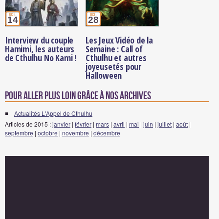
oct.
oct.
14
28
Interview du couple
Les Jeux Vidéo de la
Hamimi, les auteurs
Semaine : Call of
de Cthulhu No Kami !
Cthulhu et autres
joyeusetés pour
Halloween
Pour aller plus loin grâce à nos archives
Actualités L'Appel de Cthulhu
Articles de 2015 :
janvier
|
février
|
mars
|
avril
|
mai
|
juin
|
juillet
|
août
|
septembre
|
octobre
|
novembre
|
décembre