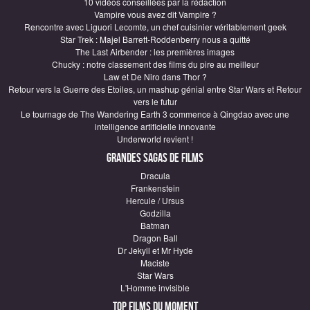
10 vidéos conseillées par la rédaction
Vampire vous avez dit Vampire ?
Rencontre avec Liguori Lecomte, un chef cuisinier véritablement geek
Star Trek : Majel Barrett-Roddenberry nous a quitté
The Last Airbender : les premières images
Chucky : notre classement des films du pire au meilleur
Law et De Niro dans Thor ?
Retour vers la Guerre des Etoiles, un mashup génial entre Star Wars et Retour
vers le futur
Le tournage de The Wandering Earth 3 commence à Qingdao avec une
intelligence artificielle innovante
Underworld revient !
Grandes sagas de Films
Dracula
Frankenstein
Hercule / Ursus
Godzilla
Batman
Dragon Ball
Dr Jekyll et Mr Hyde
Maciste
Star Wars
L'Homme invisible
Top Films du moment