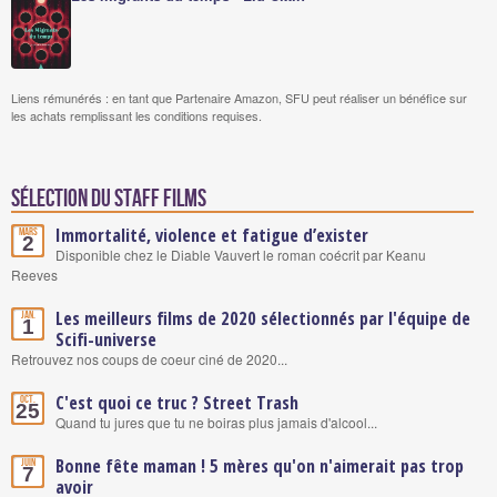
Liens rémunérés : en tant que Partenaire Amazon, SFU peut réaliser un bénéfice sur
les achats remplissant les conditions requises.
Sélection du staff Films
Immortalité, violence et fatigue d’exister
Mars
2
Disponible chez le Diable Vauvert le roman coécrit par Keanu
Reeves
Les meilleurs films de 2020 sélectionnés par l'équipe de
Jan.
1
Scifi-universe
Retrouvez nos coups de coeur ciné de 2020...
C'est quoi ce truc ? Street Trash
Oct.
25
Quand tu jures que tu ne boiras plus jamais d'alcool...
Bonne fête maman ! 5 mères qu'on n'aimerait pas trop
Juin
7
avoir