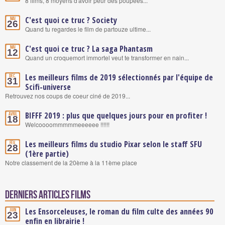
8 films, 8 moyens d'avoir peur des poupées...
C'est quoi ce truc ? Society
Mai
26
Quand tu regardes le film de partouze ultime...
C'est quoi ce truc ? La saga Phantasm
Mai
12
Quand un croquemort immortel veut te transformer en nain...
Les meilleurs films de 2019 sélectionnés par l'équipe de
Déc.
31
Scifi-universe
Retrouvez nos coups de coeur ciné de 2019...
BIFFF 2019 : plus que quelques jours pour en profiter !
Avril
18
Welcoooommmmmeeeeee !!!!!!
Les meilleurs films du studio Pixar selon le staff SFU
Fév.
28
(1ère partie)
Notre classement de la 20ème à la 11ème place
Derniers articles Films
Les Ensorceleuses, le roman du film culte des années 90
Juin
23
enfin en librairie !