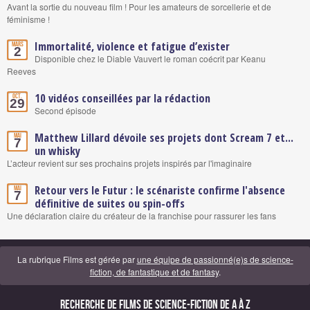
Avant la sortie du nouveau film ! Pour les amateurs de sorcellerie et de
féminisme !
Immortalité, violence et fatigue d’exister
Mars
2
Disponible chez le Diable Vauvert le roman coécrit par Keanu
Reeves
10 vidéos conseillées par la rédaction
Oct.
29
Second épisode
Matthew Lillard dévoile ses projets dont Scream 7 et...
Mai
7
un whisky
L’acteur revient sur ses prochains projets inspirés par l'imaginaire
Retour vers le Futur : le scénariste confirme l'absence
Mai
7
définitive de suites ou spin-offs
Une déclaration claire du créateur de la franchise pour rassurer les fans
La rubrique Films est gérée par
une équipe de passionné(e)s de science-
fiction, de fantastique et de fantasy
.
Recherche de Films de science-fiction de A à Z