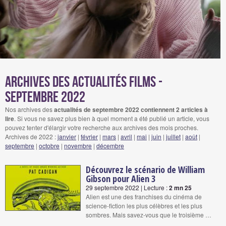
Archives des actualités films -
septembre 2022
Nos archives des
actualités de septembre 2022 contiennent 2 articles à
lire
. Si vous ne savez plus bien à quel moment a été publié un article, vous
pouvez tenter d'élargir votre recherche aux archives des mois proches.
Archives de 2022 :
janvier
|
février
|
mars
|
avril
|
mai
|
juin
|
juillet
|
août
|
septembre
|
octobre
|
novembre
|
décembre
Découvrez le scénario de William
Gibson pour Alien 3
29 septembre 2022 | Lecture :
2 mn 25
Alien est une des franchises du cinéma de
science-fiction les plus célèbres et les plus
sombres. Mais savez-vous que le troisième …