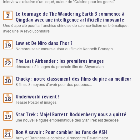
Interview exclusive d'un toqué, auteur de "Cuisine pour les geeks"
Le tournage de The Wandering Earth 3 commence à
Mai
2
Qingdao avec une intelligence artificielle innovante
Une étape clé pour la franchise chinoise de science-fiction emblématique,
avec une IA révolutionnaire
Law et De Niro dans Thor ?
Oct.
19
Nombreuses rumeurs autour du film de Kenneth Branagh
The Last Airbender : les premières images
Mai
22
découvrez 2 images du prochain film de Shyamalan
Chucky : notre classement des films du pire au meilleur
Mai
30
8 films, 8 moyens d'avoir peur des poupées...
Underworld revient !
Juil.
18
Teaser Poster et images
Star Trek : Majel Barrett-Roddenberry nous a quitté
Déc.
19
une nouvelle figure emblématique des Star Trek est décédée
Bon A savoir : Pour combler les fans de ASH
Mars
21
Army of Darkness le comics qui rencontre Re-animator