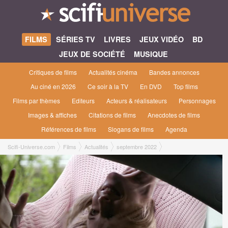
FILMS
SÉRIES TV
LIVRES
JEUX VIDÉO
BD
JEUX DE SOCIÉTÉ
MUSIQUE
Critiques de films
Actualités cinéma
Bandes annonces
Au ciné en 2026
Ce soir à la TV
En DVD
Top films
Films par thèmes
Editeurs
Acteurs & réalisateurs
Personnages
Images & affiches
Citations de films
Anecdotes de films
Références de films
Slogans de films
Agenda
Scifi-Universe.com
Films
Actualités
septembre 2022