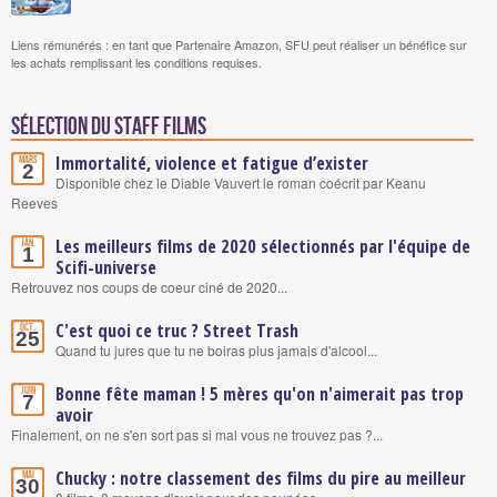
Liens rémunérés : en tant que Partenaire Amazon, SFU peut réaliser un bénéfice sur
les achats remplissant les conditions requises.
Sélection du staff Films
Immortalité, violence et fatigue d’exister
Mars
2
Disponible chez le Diable Vauvert le roman coécrit par Keanu
Reeves
Les meilleurs films de 2020 sélectionnés par l'équipe de
Jan.
1
Scifi-universe
Retrouvez nos coups de coeur ciné de 2020...
C'est quoi ce truc ? Street Trash
Oct.
25
Quand tu jures que tu ne boiras plus jamais d'alcool...
Bonne fête maman ! 5 mères qu'on n'aimerait pas trop
Juin
7
avoir
Finalement, on ne s'en sort pas si mal vous ne trouvez pas ?...
Chucky : notre classement des films du pire au meilleur
Mai
30