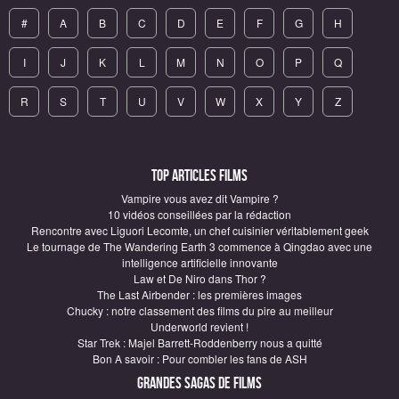
#
A
B
C
D
E
F
G
H
I
J
K
L
M
N
O
P
Q
R
S
T
U
V
W
X
Y
Z
Top articles Films
Vampire vous avez dit Vampire ?
10 vidéos conseillées par la rédaction
Rencontre avec Liguori Lecomte, un chef cuisinier véritablement geek
Le tournage de The Wandering Earth 3 commence à Qingdao avec une
intelligence artificielle innovante
Law et De Niro dans Thor ?
The Last Airbender : les premières images
Chucky : notre classement des films du pire au meilleur
Underworld revient !
Star Trek : Majel Barrett-Roddenberry nous a quitté
Bon A savoir : Pour combler les fans de ASH
Grandes sagas de Films