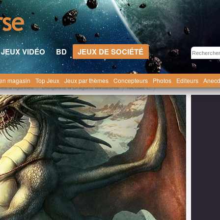
JEUX VIDÉO
BD
JEUX DE SOCIÉTÉ
en magasin
Top Jeux
Jeux par thèmes
Concepteurs
Photos
Editeurs
Anecd
es à figurines
Dungeons & Dragons Miniatures
Nicolas L.