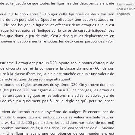
de suite jusqu’à ce que toutes les figurines des deux partis aient été
Liens rémun
réaliser un 
requises.
joueur a le choix entre : - Bouger cette figurines de deux fois son
ine de son potentiel de Speed et effectuer une action (attaque en
u - Ne pas bouger la figurine et effectuer deux attaques si elle est
ue lui est autorisé (indiqué sur la carte de caractéristiques). Les
e que dans le jeu de rôle, c'est-à-dire que les déplacements en
 mouvement supplémentaire toutes les deux cases parcourues. (Voir
sicisme. L’attaquant jette un D20, ajoute son le bonus d’attaque de
s de circonstance, et la compare à la classe d’armure (AC) de son
re à la classe d’armure, la cible est touchée et subit une valeur de
e caractéristiques du personnage attaquant.
t toutes les règles avancées du système D20. On y trouve donc les
 (les jets de D20 pur égaux à 20 ou à 1), les charges, les attaques
e les attaques magiques et les poisons, maladies, et autres jets de
 de rôle n’a quasiment pas à lire la règle et qu’il peut se lancer
 vient de l’introduction du système de budget. Et encore, pas de
imple. Chaque figurine, en fonction de sa valeur martiale vaut un
une warband de 200 points (dans les conditions normales de tournoi)
 Le nombre maximal de figurines dans une warband est de 8. - Aucune
nts. - Une figurine ayant une compétence de commandement est