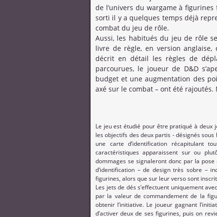
de l’univers du wargame à figurines 
sorti il y a quelques temps déjà repr
combat du jeu de rôle.
Aussi, les habitués du jeu de rôle s
livre de règle, en version anglaise,
décrit en détail les règles de dé
parcourues, le joueur de D&D s’ape
budget et une augmentation des poin
axé sur le combat – ont été rajoutés. 
Le jeu est étudié pour être pratiqué à deux 
les objectifs des deux partis - désignés sous
une carte d’identification récapitulant t
caractéristiques apparaissent sur ou plu
dommages se signaleront donc par la pose d
d’identification – de design très sobre – i
figurines, alors que sur leur verso sont inscri
Les jets de dés s’effectuent uniquement avec
par la valeur de commandement de la figuri
obtenir l’initiative. Le joueur gagnant l’init
d’activer deux de ses figurines, puis on revi