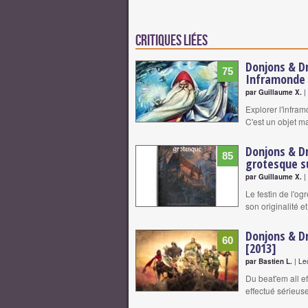
Critiques liées
Donjons & Dr
75
Inframonde 
par Guillaume X.
|
Explorer l'infram
C'est un objet ma
Donjons & Dr
85
grotesque s
par Guillaume X.
|
Le festin de l'og
son originalité e
Donjons & D
60
[2013]
par Bastien L.
| Le
Du beat'em all e
effectué sérieus