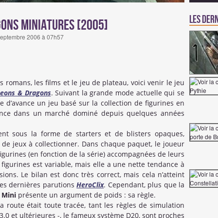
Les dern
gons Miniatures [2005]
25 septembre 2006 à 07h57
es romans, les films et le jeu de plateau, voici venir le jeu
eons & Dragons
. Suivant la grande mode actuelle qui se
e d’avance un jeu basé sur la collection de figurines en
e lance dans un marché dominé depuis quelques années
ent sous la forme de starters et de blisters opaques,
e jeux à collectionner. Dans chaque paquet, le joueur
igurines (en fonction de la série) accompagnées de leurs
s figurines est variable, mais elle a une nette tendance à
ions. Le bilan est donc très correct, mais cela n’atteint
 des dernières parutions
HeroClix
. Cependant, plus que la
 Mini
présente un argument de poids : sa règle.
 la route était toute tracée, tant les règles de simulation
 3.0 et ultérieures -, le fameux système D20, sont proches