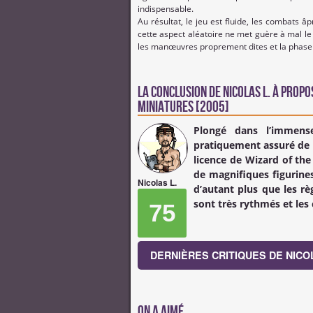
indispensable.
Au résultat, le jeu est fluide, les combats â
cette aspect aléatoire ne met guère à mal le
les manœuvres proprement dites et la phase
La conclusion de
Nicolas L.
à propo
Miniatures [2005]
Plongé dans l’immens
pratiquement assuré de n
licence de Wizard of the
de magnifiques figurine
Nicolas L.
d’autant plus que les rè
sont très rythmés et les
75
DERNIÈRES CRITIQUES DE NICOL
On a aimé