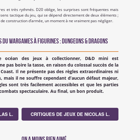
pres et très rythmés. D20 oblige, les surprises sont fréquentes mais
 sens tactique du jeu, qui se dépend directement de deux éléments ;
 de construction d’armée, un moment à ne vraiment pas négliger.
s du Wargames à Figurines : Dungeons & Dragons
e océan des jeux à collectionner, D&D mini est
e pas boire la tasse, en raison du colossal succès de la
 Coast. Il ne présente pas des règles extraordinaires ni
s, mais il ne souffre cependant d’aucun défaut majeur,
gles sont très facilement accessibles et que les parties
 combats spectaculaire. Au final, un bon produit.
AS L.
CRITIQUES DE JEUX DE NICOLAS L.
On a moins bien aimé