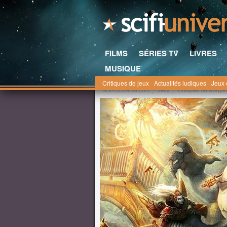
FILMS
SÉRIES TV
LIVRES
MUSIQUE
Critiques de jeux
Actualités ludiques
Jeux 
Scifi-Universe.com
Jeux
Critiques de wargam