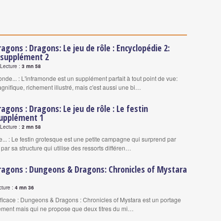
agons : Dragons: Le jeu de rôle : Encyclopédie 2:
supplément 2
 Lecture :
3 mn 58
onde... : L'inframonde est un supplément parfait à tout point de vue:
gnifique, richement illustré, mais c'est aussi une bi…
agons : Dragons: Le jeu de rôle : Le festin
upplément 1
 Lecture :
2 mn 58
re... : Le festin grotesque est une petite campagne qui surprend par
t par sa structure qui utilise des ressorts différen…
ragons : Dungeons & Dragons: Chronicles of Mystara
cture :
4 mn 36
fficace : Dungeons & Dragons : Chronicles of Mystara est un portage
ement mais qui ne propose que deux titres du mi…