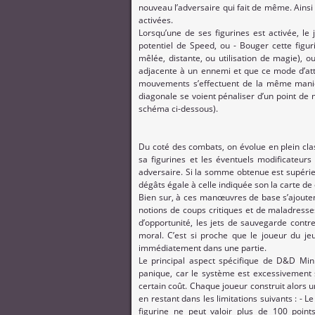
nouveau l’adversaire qui fait de même. Ainsi 
activées.
Lorsqu’une de ses figurines est activée, le 
potentiel de Speed, ou - Bouger cette figur
mêlée, distante, ou utilisation de magie), o
adjacente à un ennemi et que ce mode d’attaq
mouvements s’effectuent de la même manièr
diagonale se voient pénaliser d’un point de
schéma ci-dessous).
Du coté des combats, on évolue en plein clas
sa figurines et les éventuels modificateur
adversaire. Si la somme obtenue est supérieu
dégâts égale à celle indiquée son la carte d
Bien sur, à ces manœuvres de base s’ajouten
notions de coups critiques et de maladresses
d’opportunité, les jets de sauvegarde contr
moral. C’est si proche que le joueur du jeu
immédiatement dans une partie.
Le principal aspect spécifique de D&D Mini
panique, car le système est excessivement s
certain coût. Chaque joueur construit alors 
en restant dans les limitations suivants : -
figurine ne peut valoir plus de 100 poi