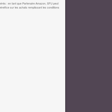
érés : en tant que Partenaire Amazon, SFU peut
bénéfice sur les achats remplissant les conditions