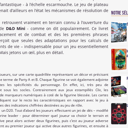
fantastique - à l’échelle escarmouche. Le jeu de plateau
enait d’ailleurs en l’état les mécanismes de résolution de
Notre sé
e retrouvent vraiment en terrain connu à l’ouverture du
 de
D&D Mini
- comme on dit populairement. Ce livret
placement et de combat et des les premières phrases
rçoit que seules des adaptations pour les calculs de
ts de vie – indispensable pour un jeu essentiellement
Mais jetons un œil, plus en détail.
joueurs, sur une carte quadrillée représentant un décor et précisant
 le terme de Party A et B. Chaque figurine se voit également adjointe
outes les spécificités du personnage. En effet, ici, très peu de
tôt sous les socles. Contrairement aux jeux estampillés
Clix
, les
e marqueurs numériques à coté de la figurine blessée. Les cartes
ndiquent sur le recto les caractéristiques en rapport avec le jeu à
tes des indications chiffrées destinées au jeu de rôle.
 un D20. Tout d’abord les joueurs effectuent un jet de dés – modifié
ne leader - pour déterminer quel joueur va choisir le terrain et
iative peut alors activer deux figurines, puis c’est au joueur adverse
ent au premier joueur qui active deux autres figurines, et ensuite à