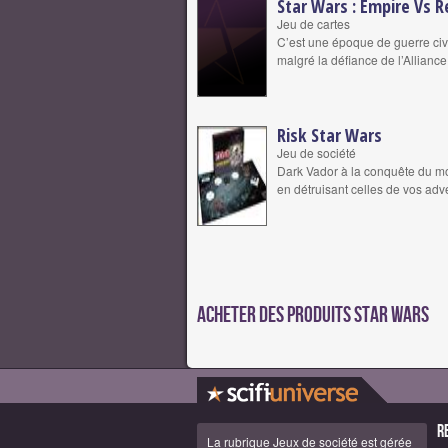
Star Wars : Empire Vs R
Jeu de cartes
C’est une époque de guerre civil
malgré la défiance de l’Allianc
Risk Star Wars
Jeu de société
Dark Vador à la conquête du mon
en détruisant celles de vos adv
Acheter des produits Star Wars
R
La rubrique Jeux de société est gérée