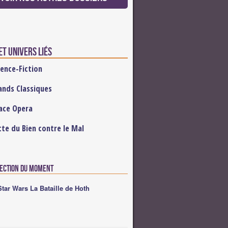
t univers liés
ience-Fiction
ands Classiques
ace Opera
tte du Bien contre le Mal
lection du moment
Star Wars La Bataille de Hoth