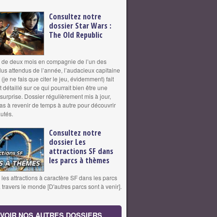
Consultez notre
dossier Star Wars :
The Old Republic
 de deux mois en compagnie de l’un des
us attendus de l’année, l’audacieux capitaine
 (je ne fais que citer le jeu, évidemment) fait
 détaillé sur ce qui pourrait bien être une
surprise. Dossier régulièrement mis à jour,
pas à revenir de temps à autre pour découvrir
utés.
Consultez notre
dossier Les
attractions SF dans
les parcs à thèmes
les attractions à caractère SF dans les parcs
travers le monde [D'autres parcs sont à venir].
VOIR NOS AUTRES DOSSIERS