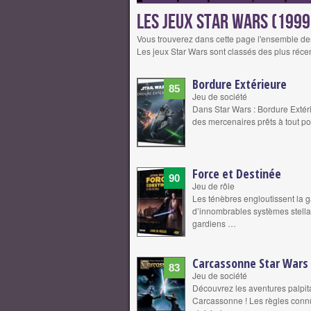
Les jeux Star Wars (199
Vous trouverez dans cette page l'ensemble de
Les jeux Star Wars sont classés des plus réce
Bordure Extérieure
85
Jeu de société
Dans Star Wars : Bordure Extér
des mercenaires prêts à tout pou
Force et Destinée
90
Jeu de rôle
Les ténèbres engloutissent la g
d’innombrables systèmes stellair
gardiens …
Carcassonne Star Wars
83
Jeu de société
Découvrez les aventures palpit
Carcassonne ! Les règles connue