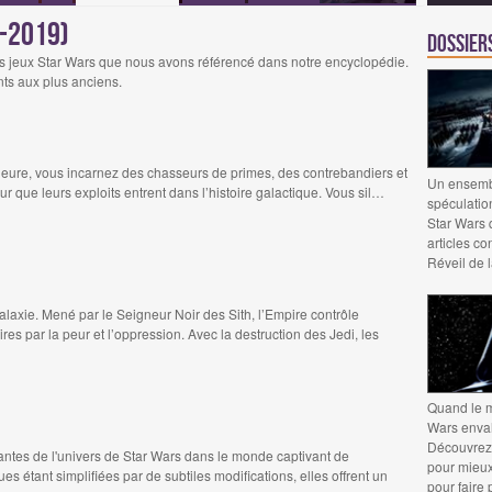
9-2019)
Dossier
s jeux Star Wars que nous avons référencé dans notre encyclopédie.
nts aux plus anciens.
ieure, vous incarnez des chasseurs de primes, des contrebandiers et
Un ensembl
r que leurs exploits entrent dans l’histoire galactique. Vous sil…
spéculation
Star Wars 
articles c
Réveil de 
alaxie. Mené par le Seigneur Noir des Sith, l’Empire contrôle
es par la peur et l’oppression. Avec la destruction des Jedi, les
Quand le m
Wars envah
Découvrez 
antes de l'univers de Star Wars dans le monde captivant de
pour mieux 
s étant simplifiées par de subtiles modifications, elles offrent un
pour faire 