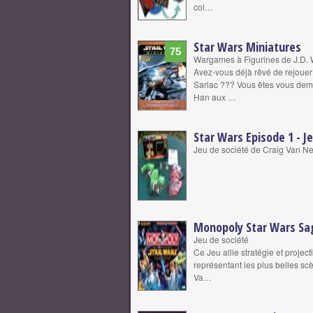
col…
Star Wars Miniatures
75
Wargames à Figurines de J.D. Wi
Avez-vous déjà rêvé de rejouer
Sarlac ??? Vous êtes vous dem
Han aux …
Star Wars Episode 1 - J
Jeu de société de Craig Van N
Monopoly Star Wars Sa
Jeu de société
Ce Jeu allie stratégie et projec
représentant les plus belles scè
Va…