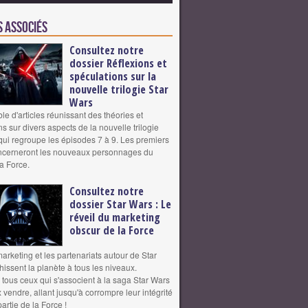
s associés
Consultez notre
dossier Réflexions et
spéculations sur la
nouvelle trilogie Star
Wars
e d'articles réunissant des théories et
s sur divers aspects de la nouvelle trilogie
qui regroupe les épisodes 7 à 9. Les premiers
oncerneront les nouveaux personnages du
la Force.
Consultez notre
dossier Star Wars : Le
réveil du marketing
obscur de la Force
arketing et les partenariats autour de Star
issent la planète à tous les niveaux.
tous ceux qui s'associent à la saga Star Wars
vendre, allant jusqu'à corrompre leur intégrité
partie de la Force !