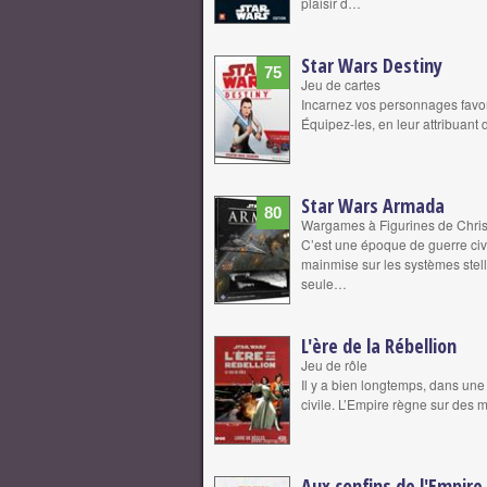
plaisir d…
Star Wars Destiny
75
Jeu de cartes
Incarnez vos personnages favori
Équipez-les, en leur attribuant 
Star Wars Armada
80
Wargames à Figurines de Christ
C’est une époque de guerre civi
mainmise sur les systèmes stella
seule…
L'ère de la Rébellion
Jeu de rôle
Il y a bien longtemps, dans une
civile. L’Empire règne sur des mi
Aux confins de l'Empire