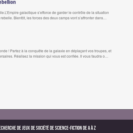
ebellion
e.L’Empire galactique s’efforce de garder le contrôle de la situation
e rebelle. Bientôt, les forces des deux camps vont s’affronter dans…
de ! Partez à la conquête de la galaxie en déplaçant vos troupes, et
ersaires. Réalisez la mission qui vous est confiée. Il vous faudra o…
echerche de Jeux de société de science-fiction de A à Z