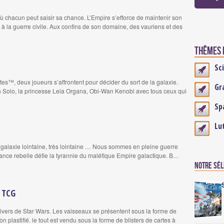
ù chacun peut saisir sa chance. L’Empire s’efforce de maintenir son
e à la guerre civile. Aux confins de son domaine, des vauriens et des
Thêmes e
Sc
es™, deux joueurs s’affrontent pour décider du sort de la galaxie.
Gr
 Solo, la princesse Leia Organa, Obi-Wan Kenobi avec tous ceux qui
Sp
Lu
 galaxie lointaine, très lointaine … Nous sommes en pleine guerre
Alliance rebelle défie la tyrannie du maléfique Empire galactique. B…
Notre sé
 TCG
ivers de Star Wars. Les vaisseaux se présentent sous la forme de
n plastifié. le tout est vendu sous la forme de blisters de cartes à