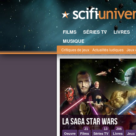
FILMS
SÉRIES TV
LIVRES
MUSIQUE
Critiques de jeux
Actualités ludiques
Jeux 
Scifi-Universe.com
Jeux
Oeuvres
Star W
La saga Star Wars
21
13
206
Oeuvre
Films
Séries TV
Livres
Jeux 