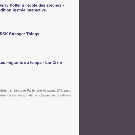
Herry Potter à l'école des sorciers -
édition lustrée interactive
RISK Stranger Things
Les migrants du temps - Liu Cixin
érés : en tant que Partenaire Amazon, SFU peut
bénéfice sur les achats remplissant les conditions