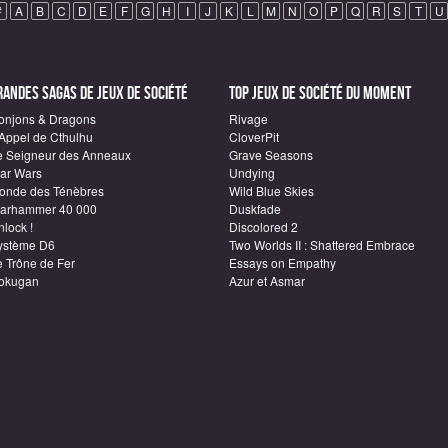
#
A
B
C
D
E
F
G
H
I
J
K
L
M
N
O
P
Q
R
S
T
U
randes sagas de Jeux de société
Top Jeux de société du moment
onjons & Dragons
Rivage
'Appel de Cthulhu
CloverPit
e Seigneur des Anneaux
Grave Seasons
tar Wars
Undying
onde des Ténèbres
Wild Blue Skies
arhammer 40 000
Duskfade
lock !
Discolored 2
ystème D6
Two Worlds II : Shattered Embrace
e Trône de Fer
Essays on Empathy
okugan
Azur et Asmar