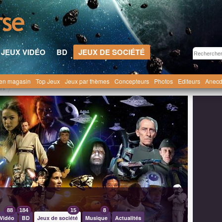
JEUX VIDÉO
BD
JEUX DE SOCIÉTÉ
en magasin
Top Jeux
Jeux par thèmes
Concepteurs
Photos
Editeurs
Anecd
ars
88
184
15
8
Vidéo
BD
Jeux de société
Musique
Actualités