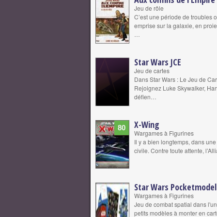
Jeu de rôle
C’est une période de troubles o
emprise sur la galaxie, en proi
…
Star Wars JCE
Jeu de cartes
Dans Star Wars : Le Jeu de Cart
Rejoignez Luke Skywalker, Han
défien…
X-Wing
80
Wargames à Figurines
Il y a bien longtemps, dans une
civile. Contre toute attente, l’
Star Wars Pocketmodel
Wargames à Figurines
Jeu de combat spatial dans l'un
petits modèles à monter en carto