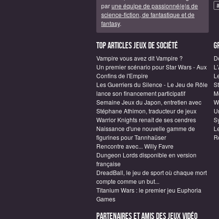
par
une équipe de passionné(e)s de
science-fiction, de fantastique et de
fantasy
.
Top articles Jeux de société
G
Vampire vous avez dit Vampire ?
D
Un premier scénario pour Star Wars - Aux
L
Confins de l'Empire
L
Les Guerriers du Silence - Le Jeu de Rôle
S
lance son financement participatif
M
Semaine Jeux du Japon, entretien avec
W
Stéphane Athimon, traducteur de jeux
Un
Warrior Knights renaît de ses cendres
S
Naissance d'une nouvelle gamme de
L
figurines pour Tannhaüser
R
Rencontre avec... Willy Favre
Dungeon Lords disponible en version
française
DreadBall, le jeu de sport où chaque mort
compte comme un but...
Titanium Wars : le premier jeu Euphoria
Games
Partenaires et amis des jeux vidéo