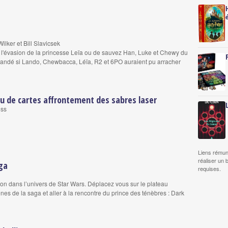
lker et Bill Slavicsek
 l'évasion de la princesse Leïa ou de sauvez Han, Luke et Chewy du
andé si Lando, Chewbacca, Léïa, R2 et 6PO auraient pu arracher
eu de cartes affrontement des sabres laser
ess
Liens rémun
réaliser un 
ga
requises.
tion dans l’univers de Star Wars. Déplacez vous sur le plateau
nes de la saga et aller à la rencontre du prince des ténèbres : Dark