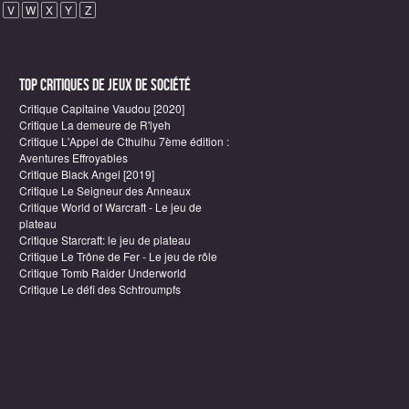
V
W
X
Y
Z
Top critiques de Jeux de société
Critique Capitaine Vaudou [2020]
Critique La demeure de R'lyeh
Critique L'Appel de Cthulhu 7ème édition :
Aventures Effroyables
Critique Black Angel [2019]
Critique Le Seigneur des Anneaux
Critique World of Warcraft - Le jeu de
plateau
Critique Starcraft: le jeu de plateau
Critique Le Trône de Fer - Le jeu de rôle
Critique Tomb Raider Underworld
Critique Le défi des Schtroumpfs