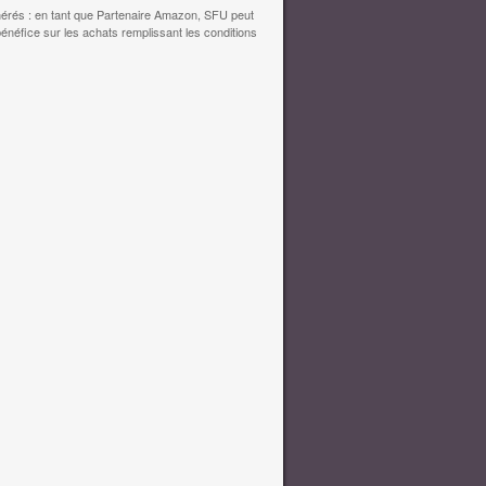
érés : en tant que Partenaire Amazon, SFU peut
bénéfice sur les achats remplissant les conditions