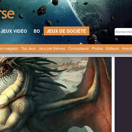
JEUX VIDÉO
BD
JEUX DE SOCIÉTÉ
en magasin
Top Jeux
Jeux par thèmes
Concepteurs
Photos
Editeurs
Anecd
société
Wrath of Ashardalon
Amaury L.