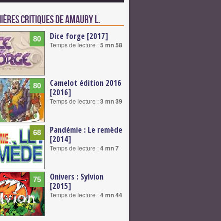
ières critiques de Amaury L.
Dice forge [2017]
80
Temps de lecture :
5 mn 58
Camelot édition 2016
80
[2016]
Temps de lecture :
3 mn 39
Pandémie : Le remède
68
[2014]
Temps de lecture :
4 mn 7
Onivers : Sylvion
75
[2015]
Temps de lecture :
4 mn 44