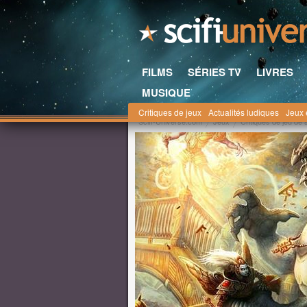
FILMS
SÉRIES TV
LIVRES
MUSIQUE
Critiques de jeux
Actualités ludiques
Jeux 
Scifi-Universe.com
Jeux
Critiques de jeu de 