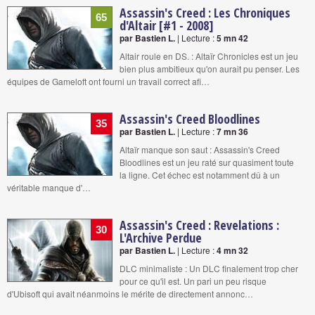
Assassin's Creed : Les Chroniques
65
d'Altair [#1 - 2008]
par Bastien L.
| Lecture :
5 mn 42
Altair roule en DS. : Altaïr Chronicles est un jeu
bien plus ambitieux qu'on aurait pu penser. Les
équipes de Gameloft ont fourni un travail correct afi…
Assassin's Creed Bloodlines
35
par Bastien L.
| Lecture :
7 mn 36
Altaïr manque son saut : Assassin's Creed
Bloodlines est un jeu raté sur quasiment toute
la ligne. Cet échec est notamment dû à un
véritable manque d'…
Assassin's Creed : Revelations :
30
L'Archive Perdue
par Bastien L.
| Lecture :
4 mn 32
DLC minimaliste : Un DLC finalement trop cher
pour ce qu'il est. Un pari un peu risque
d'Ubisoft qui avait néanmoins le mérite de directement annonc…