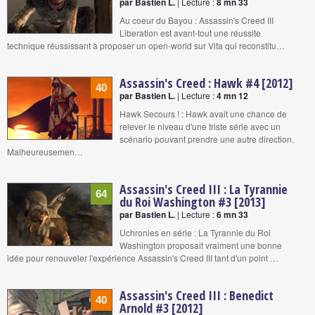
par Bastien L.
| Lecture :
8 mn 33
Au coeur du Bayou : Assassin's Creed III
Liberation est avant-tout une réussite
technique réussissant à proposer un open-world sur Vita qui reconstitu…
Assassin's Creed : Hawk #4 [2012]
40
par Bastien L.
| Lecture :
4 mn 12
Hawk Secours ! : Hawk avait une chance de
relever le niveau d'une triste série avec un
scénario pouvant prendre une autre direction.
Malheureusemen…
Assassin's Creed III : La Tyrannie
64
du Roi Washington #3 [2013]
par Bastien L.
| Lecture :
6 mn 33
Uchronies en série : La Tyrannie du Roi
Washington proposait vraiment une bonne
idée pour renouveler l'expérience Assassin's Creed III tant d'un point …
Assassin's Creed III : Benedict
40
Arnold #3 [2012]