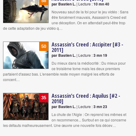
58
par Bastien L.
| Lecture :
10 mn 40
Nouveau saut de la foi pour le jeu vidéo : Sans
être forcément mauvais, Assassin's Creed est
une déception. On en attendait peut-être trop
de cette adaptation de jeu vidéo q…
Assassin's Creed : Accipiter [#3 -
50
2011]
par Bastien L.
| Lecture :
3 mn 19
Du mieux dans la médiocrité : Du mieux pour
ce troisième tome mais les deux premiers
partaient d'assez bas. L'ensemble reste moyen malgré les efforts de
concent…
Assassin's Creed : Aquilus [#2 -
35
2010]
par Bastien L.
| Lecture :
3 mn 23
La chute de l'Aigle : On reprend les mêmes et
on recommence... Surtout en ce qui concerne
les défauts malheureusement. Une œuvre une nouvelle fois décev…