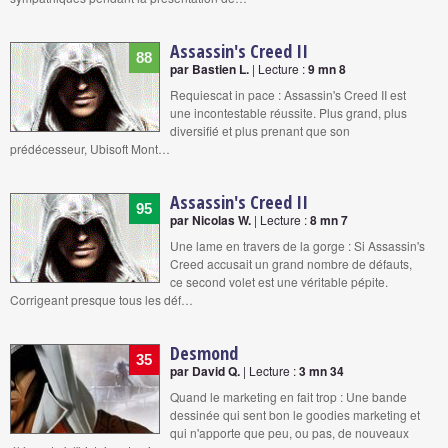
Assassin's Creed II
88
par Bastien L.
| Lecture :
9 mn 8
Requiescat in pace : Assassin's Creed II est
une incontestable réussite. Plus grand, plus
diversifié et plus prenant que son
prédécesseur, Ubisoft Mont…
Assassin's Creed II
95
par Nicolas W.
| Lecture :
8 mn 7
Une lame en travers de la gorge : Si Assassin's
Creed accusait un grand nombre de défauts,
ce second volet est une véritable pépite.
Corrigeant presque tous les déf…
Desmond
35
par David Q.
| Lecture :
3 mn 34
Quand le marketing en fait trop : Une bande
dessinée qui sent bon le goodies marketing et
qui n'apporte que peu, ou pas, de nouveaux