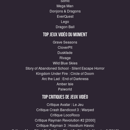
Sonic
Mega Man
Donjons & Dragons
EverQuest
Lego
Dragon Ball
Top Jeux vidéo du moment
Grave Seasons
CloverPit
Duskfade
Rivage
Wild Blue Skies
Story of Abandoned School - Silent Escape Horror
Kingdom Under Fire : Circle of Doom
Arc the Lad : End of Darkness
Amber Isle
Palworld
Top critiques de Jeux vidéo
Critique Avatar : Le Jeu
Critique Crash Bandicoot 3 : Warped
Critique LocoRoco
Critique Rayman Revolution #2 [2000]
Critique Rayman 3 : Hoodlum Havoc