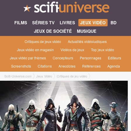
FILMS
SÉRIES TV
LIVRES
JEUX VIDÉO
BD
JEUX DE SOCIÉTÉ
MUSIQUE
Critiques de jeux vidéo
Actualités vidéoludiques
Jeux vidéo en magasin
Vidéos de jeux
Top jeux vidéo
Jeux vidéo par thèmes
Concepteurs
Personnages
Editeurs
Screenshots
Citations
Anecdotes
Références
Agenda
Scifi-Universe.com
Jeux Vidéo
Critiques de jeu vidéo
Assassin's Creed : Brotherhood : La Disparition de Da Vinci
Bastien L.