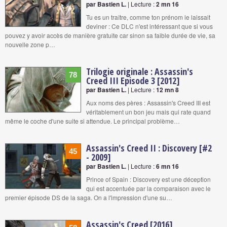
par Bastien L.
| Lecture :
2 mn 16
Tu es un traître, comme ton prénom le laissait
deviner : Ce DLC n'est intéressant que si vous
pouvez y avoir accès de manière gratuite car sinon sa faible durée de vie, sa
nouvelle zone p…
Trilogie originale : Assassin's
78
Creed III Episode 3 [2012]
par Bastien L.
| Lecture :
12 mn 8
Aux noms des pères : Assassin's Creed III est
véritablement un bon jeu mais qui rate quand
même le coche d'une suite si attendue. Le principal problème…
Assassin's Creed II : Discovery [#2
45
- 2009]
par Bastien L.
| Lecture :
6 mn 16
Prince of Spain : Discovery est une déception
qui est accentuée par la comparaison avec le
premier épisode DS de la saga. On a l'impression d'une su…
Assassin's Creed [2016]