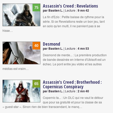
Assassin's Creed : Revelations
75
par Bastien L.
| Lecture :
9 mn 42
La fin d'Ezio : Petite baisse de rythme pour la
série. Si ce Revelations reste un bon jeu, tant
en solo qu'en multi, il ne parvient pas à se
hisse…
Desmond
40
par Bastien L.
| Lecture :
4 mn 53
Desmond de merde... : La première production
de bande dessinée en interne d'Ubisoft est un
échec. Le pont entre jeu vidéo et les autres
médias est vraim…
Assassin's Creed : Brotherhood :
65
Copernicus Conspiracy
par Bastien L.
| Lecture :
2 mn 40
Copernic ta... : Un DLC qui ne vaut le détour
que pour sa gratuité et pour la classe de sa
« guest-star ». Sinon rien de bien transcendant, le manq…