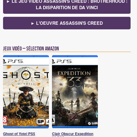
► LE JEU VIDÉO ASSASSIN'S CREED : BROTHERHOOD :
LA DISPARITION DE DA VINCI
► L'OEUVRE ASSASSIN'S CREED
Jeux vidéo – Sélection Amazon
Ghost of Yotei PS5
Clair Obscur Expedition