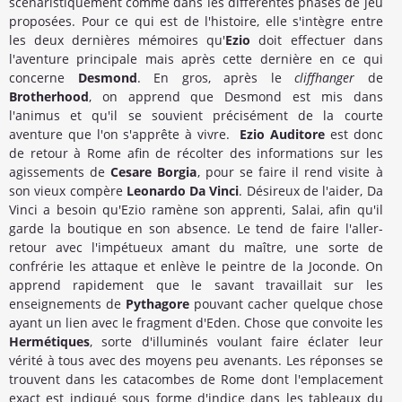
scénaristiquement comme dans les différentes phases de jeu
proposées. Pour ce qui est de l'histoire, elle s'intègre entre
les deux dernières mémoires qu'
Ezio
doit effectuer dans
l'aventure principale mais après cette dernière en ce qui
concerne
Desmond
. En gros, après le
cliffhanger
de
Brotherhood
, on apprend que Desmond est mis dans
l'animus et qu'il se souvient précisément de la courte
aventure que l'on s'apprête à vivre.
Ezio Auditore
est donc
de retour à Rome afin de récolter des informations sur les
agissements de
Cesare Borgia
, pour se faire il rend visite à
son vieux compère
Leonardo Da Vinci
. Désireux de l'aider, Da
Vinci a besoin qu'Ezio ramène son apprenti, Salai, afin qu'il
garde la boutique en son absence. Le tend de faire l'aller-
retour avec l'impétueux amant du maître, une sorte de
confrérie les attaque et enlève le peintre de la Joconde. On
apprend rapidement que le savant travaillait sur les
enseignements de
Pythagore
pouvant cacher quelque chose
ayant un lien avec le fragment d'Eden. Chose que convoite les
Hermétiques
, sorte d'illuminés voulant faire éclater leur
vérité à tous avec des moyens peu avenants. Les réponses se
trouvent dans les catacombes de Rome dont l'emplacement
exact est indiqué sous forme d'indice dans les tableaux du