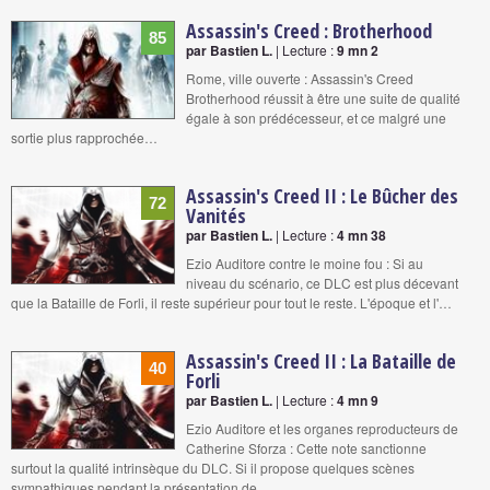
Assassin's Creed : Brotherhood
85
par Bastien L.
| Lecture :
9 mn 2
Rome, ville ouverte : Assassin's Creed
Brotherhood réussit à être une suite de qualité
égale à son prédécesseur, et ce malgré une
sortie plus rapprochée…
Assassin's Creed II : Le Bûcher des
72
Vanités
par Bastien L.
| Lecture :
4 mn 38
Ezio Auditore contre le moine fou : Si au
niveau du scénario, ce DLC est plus décevant
que la Bataille de Forli, il reste supérieur pour tout le reste. L'époque et l'…
Assassin's Creed II : La Bataille de
40
Forli
par Bastien L.
| Lecture :
4 mn 9
Ezio Auditore et les organes reproducteurs de
Catherine Sforza : Cette note sanctionne
surtout la qualité intrinsèque du DLC. Si il propose quelques scènes
sympathiques pendant la présentation de…