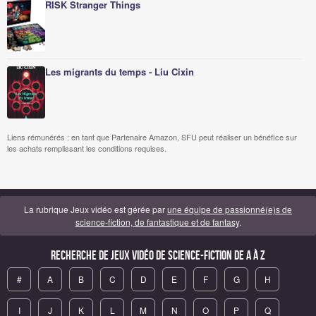
RISK Stranger Things
Les migrants du temps - Liu Cixin
Liens rémunérés : en tant que Partenaire Amazon, SFU peut réaliser un bénéfice sur
les achats remplissant les conditions requises.
La rubrique Jeux vidéo est gérée par
une équipe de passionné(e)s de
science-fiction, de fantastique et de fantasy
.
Recherche de Jeux vidéo de science-fiction de A à Z
#
A
B
C
D
E
F
G
H
I
J
K
L
M
N
O
P
Q