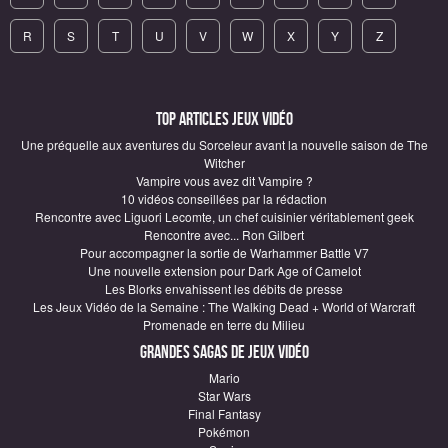
R
S
T
U
V
W
X
Y
Z
Top articles Jeux vidéo
Une préquelle aux aventures du Sorceleur avant la nouvelle saison de The
Witcher
Vampire vous avez dit Vampire ?
10 vidéos conseillées par la rédaction
Rencontre avec Liguori Lecomte, un chef cuisinier véritablement geek
Rencontre avec... Ron Gilbert
Pour accompagner la sortie de Warhammer Battle V7
Une nouvelle extension pour Dark Age of Camelot
Les Blorks envahissent les débits de presse
Les Jeux Vidéo de la Semaine : The Walking Dead + World of Warcraft
Promenade en terre du Milieu
Grandes sagas de Jeux vidéo
Mario
Star Wars
Final Fantasy
Pokémon