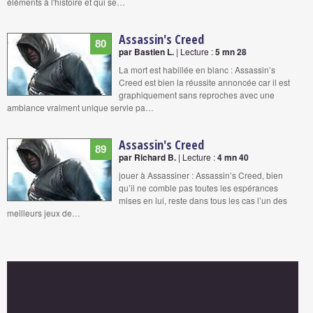
éléments à l'histoire et qui se…
Assassin's Creed
80
par Bastien L.
| Lecture :
5 mn 28
La mort est habillée en blanc : Assassin’s
Creed est bien la réussite annoncée car il est
graphiquement sans reproches avec une
ambiance vraiment unique servie pa…
Assassin's Creed
89
par Richard B.
| Lecture :
4 mn 40
jouer à Assassiner : Assassin’s Creed, bien
qu’il ne comble pas toutes les espérances
mises en lui, reste dans tous les cas l’un des
meilleurs jeux de…