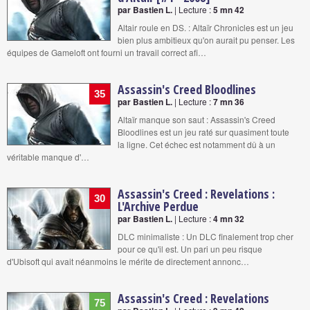
par Bastien L.
| Lecture :
5 mn 42
Altair roule en DS. : Altaïr Chronicles est un jeu
bien plus ambitieux qu'on aurait pu penser. Les
équipes de Gameloft ont fourni un travail correct afi…
Assassin's Creed Bloodlines
35
par Bastien L.
| Lecture :
7 mn 36
Altaïr manque son saut : Assassin's Creed
Bloodlines est un jeu raté sur quasiment toute
la ligne. Cet échec est notamment dû à un
véritable manque d'…
Assassin's Creed : Revelations :
30
L'Archive Perdue
par Bastien L.
| Lecture :
4 mn 32
DLC minimaliste : Un DLC finalement trop cher
pour ce qu'il est. Un pari un peu risque
d'Ubisoft qui avait néanmoins le mérite de directement annonc…
Assassin's Creed : Revelations
75