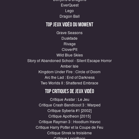
EverQuest
Lego
Dragon Ball
Top Jeux vidéo du moment
Grave Seasons
Duskfade
Rivage
CloverPit
Wild Blue Skies
Story of Abandoned School - Silent Escape Horror
Amber Isle
Kingdom Under Fire : Circle of Doom
Arc the Lad : End of Darkness
Two Worlds II : Shattered Embrace
Top critiques de Jeux vidéo
Critique Avatar : Le Jeu
Critique Crash Bandicoot 3 : Warped
Critique Syberia #1 [2002]
Critique Apotheon [2015]
Critique Rayman 3 : Hoodlum Havoc
Critique Harry Potter et la Coupe de Feu
Critique Shrek le troisième
Critique LocoRoco