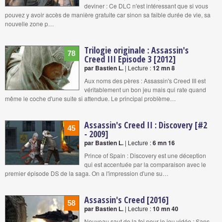
deviner : Ce DLC n'est intéressant que si vous
pouvez y avoir accès de manière gratuite car sinon sa faible durée de vie, sa
nouvelle zone p…
Trilogie originale : Assassin's
78
Creed III Episode 3 [2012]
par Bastien L.
| Lecture :
12 mn 8
Aux noms des pères : Assassin's Creed III est
véritablement un bon jeu mais qui rate quand
même le coche d'une suite si attendue. Le principal problème…
Assassin's Creed II : Discovery [#2
45
- 2009]
par Bastien L.
| Lecture :
6 mn 16
Prince of Spain : Discovery est une déception
qui est accentuée par la comparaison avec le
premier épisode DS de la saga. On a l'impression d'une su…
Assassin's Creed [2016]
58
par Bastien L.
| Lecture :
10 mn 40
Nouveau saut de la foi pour le jeu vidéo : Sans