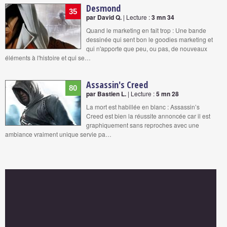
Desmond
35
par David Q.
| Lecture :
3 mn 34
Quand le marketing en fait trop : Une bande
dessinée qui sent bon le goodies marketing et
qui n'apporte que peu, ou pas, de nouveaux
éléments à l'histoire et qui se…
Assassin's Creed
80
par Bastien L.
| Lecture :
5 mn 28
La mort est habillée en blanc : Assassin’s
Creed est bien la réussite annoncée car il est
graphiquement sans reproches avec une
ambiance vraiment unique servie pa…