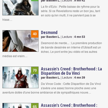
par Bastien L.
| Lecture :
9 mn 42
La fin d'Ezio : Petite baisse de rythme pour la
série. Si ce Revelations reste un bon jeu, tant
en solo qu'en multi, il ne parvient pas à se
hisse…
Desmond
40
par Bastien L.
| Lecture :
4 mn 53
Desmond de merde... : La première production
de bande dessinée en interne d'Ubisoft est un
échec. Le pont entre jeu vidéo et les autres
médias est vraim…
Assassin's Creed : Brotherhood : La
70
Disparition de Da Vinci
par Bastien L.
| Lecture :
4 mn 39
Da Vince Code : Cette Disparition de Da Vinci
s'avère une assez bonne pioche avec une
aventure dotée d'une bonne ambiance et de sympathiques nouve…
Assassin's Creed : Brotherhood :
65