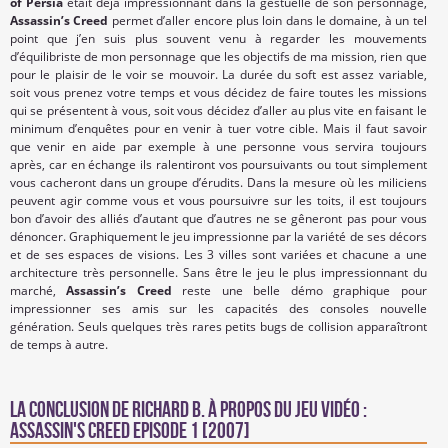
of Persia
était déjà impressionnant dans la gestuelle de son personnage,
Assassin’s Creed
permet d’aller encore plus loin dans le domaine, à un tel
point que j’en suis plus souvent venu à regarder les mouvements
d’équilibriste de mon personnage que les objectifs de ma mission, rien que
pour le plaisir de le voir se mouvoir. La durée du soft est assez variable,
soit vous prenez votre temps et vous décidez de faire toutes les missions
qui se présentent à vous, soit vous décidez d’aller au plus vite en faisant le
minimum d’enquêtes pour en venir à tuer votre cible. Mais il faut savoir
que venir en aide par exemple à une personne vous servira toujours
après, car en échange ils ralentiront vos poursuivants ou tout simplement
vous cacheront dans un groupe d’érudits. Dans la mesure où les miliciens
peuvent agir comme vous et vous poursuivre sur les toits, il est toujours
bon d’avoir des alliés d’autant que d’autres ne se gêneront pas pour vous
dénoncer. Graphiquement le jeu impressionne par la variété de ses décors
et de ses espaces de visions. Les 3 villes sont variées et chacune a une
architecture très personnelle. Sans être le jeu le plus impressionnant du
marché,
Assassin’s Creed
reste une belle démo graphique pour
impressionner ses amis sur les capacités des consoles nouvelle
génération. Seuls quelques très rares petits bugs de collision apparaîtront
de temps à autre.
La conclusion de
Richard B.
à propos du Jeu Vidéo :
Assassin's Creed Episode 1 [2007]