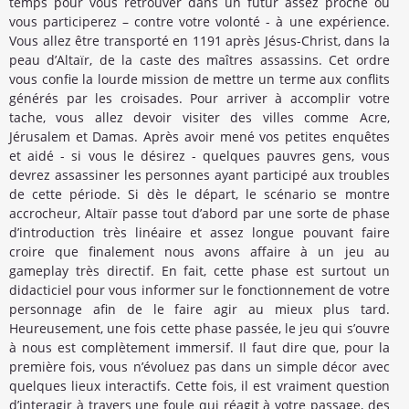
temps pour vous retrouver dans un futur assez proche où
vous participerez – contre votre volonté - à une expérience.
Vous allez être transporté en 1191 après Jésus-Christ, dans la
peau d’Altaïr, de la caste des maîtres assassins. Cet ordre
vous confie la lourde mission de mettre un terme aux conflits
générés par les croisades. Pour arriver à accomplir votre
tache, vous allez devoir visiter des villes comme Acre,
Jérusalem et Damas. Après avoir mené vos petites enquêtes
et aidé - si vous le désirez - quelques pauvres gens, vous
devrez assassiner les personnes ayant participé aux troubles
de cette période. Si dès le départ, le scénario se montre
accrocheur, Altaïr passe tout d’abord par une sorte de phase
d’introduction très linéaire et assez longue pouvant faire
croire que finalement nous avons affaire à un jeu au
gameplay très directif. En fait, cette phase est surtout un
didacticiel pour vous informer sur le fonctionnement de votre
personnage afin de le faire agir au mieux plus tard.
Heureusement, une fois cette phase passée, le jeu qui s’ouvre
à nous est complètement immersif. Il faut dire que, pour la
première fois, vous n’évoluez pas dans un simple décor avec
quelques lieux interactifs. Cette fois, il est vraiment question
d’interagir à travers une foule qui réagit à votre passage, des