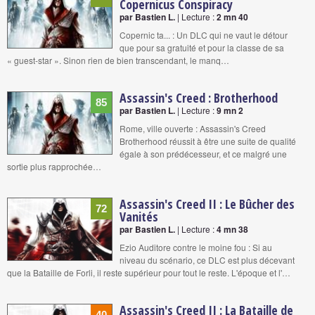
Copernicus Conspiracy
par Bastien L.
| Lecture :
2 mn 40
Copernic ta... : Un DLC qui ne vaut le détour
que pour sa gratuité et pour la classe de sa
« guest-star ». Sinon rien de bien transcendant, le manq…
Assassin's Creed : Brotherhood
85
par Bastien L.
| Lecture :
9 mn 2
Rome, ville ouverte : Assassin's Creed
Brotherhood réussit à être une suite de qualité
égale à son prédécesseur, et ce malgré une
sortie plus rapprochée…
Assassin's Creed II : Le Bûcher des
72
Vanités
par Bastien L.
| Lecture :
4 mn 38
Ezio Auditore contre le moine fou : Si au
niveau du scénario, ce DLC est plus décevant
que la Bataille de Forli, il reste supérieur pour tout le reste. L'époque et l'…
Assassin's Creed II : La Bataille de
40