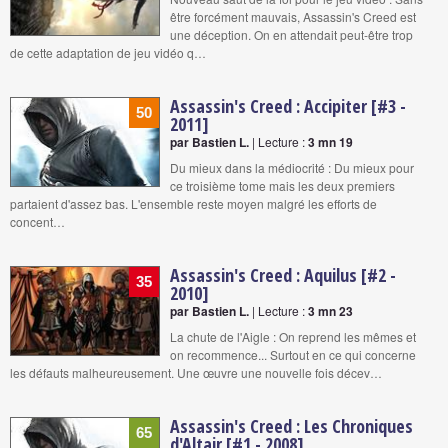
être forcément mauvais, Assassin's Creed est
une déception. On en attendait peut-être trop
de cette adaptation de jeu vidéo q…
Assassin's Creed : Accipiter [#3 -
50
2011]
par Bastien L.
| Lecture :
3 mn 19
Du mieux dans la médiocrité : Du mieux pour
ce troisième tome mais les deux premiers
partaient d'assez bas. L'ensemble reste moyen malgré les efforts de
concent…
Assassin's Creed : Aquilus [#2 -
35
2010]
par Bastien L.
| Lecture :
3 mn 23
La chute de l'Aigle : On reprend les mêmes et
on recommence... Surtout en ce qui concerne
les défauts malheureusement. Une œuvre une nouvelle fois décev…
Assassin's Creed : Les Chroniques
65
d'Altair [#1 - 2008]