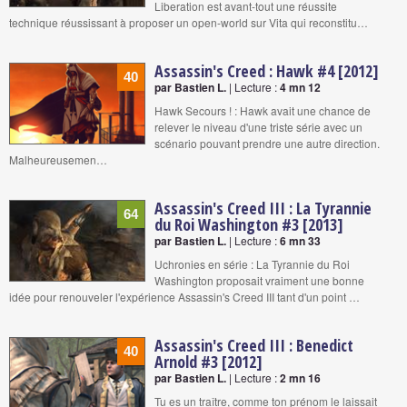
Liberation est avant-tout une réussite
technique réussissant à proposer un open-world sur Vita qui reconstitu…
Assassin's Creed : Hawk #4 [2012]
40
par Bastien L.
| Lecture :
4 mn 12
Hawk Secours ! : Hawk avait une chance de
relever le niveau d'une triste série avec un
scénario pouvant prendre une autre direction.
Malheureusemen…
Assassin's Creed III : La Tyrannie
64
du Roi Washington #3 [2013]
par Bastien L.
| Lecture :
6 mn 33
Uchronies en série : La Tyrannie du Roi
Washington proposait vraiment une bonne
idée pour renouveler l'expérience Assassin's Creed III tant d'un point …
Assassin's Creed III : Benedict
40
Arnold #3 [2012]
par Bastien L.
| Lecture :
2 mn 16
Tu es un traître, comme ton prénom le laissait