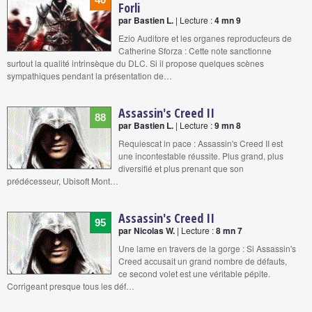
Forli
par Bastien L.
| Lecture :
4 mn 9
Ezio Auditore et les organes reproducteurs de
Catherine Sforza : Cette note sanctionne
surtout la qualité intrinsèque du DLC. Si il propose quelques scènes
sympathiques pendant la présentation de…
Assassin's Creed II
88
par Bastien L.
| Lecture :
9 mn 8
Requiescat in pace : Assassin's Creed II est
une incontestable réussite. Plus grand, plus
diversifié et plus prenant que son
prédécesseur, Ubisoft Mont…
Assassin's Creed II
95
par Nicolas W.
| Lecture :
8 mn 7
Une lame en travers de la gorge : Si Assassin's
Creed accusait un grand nombre de défauts,
ce second volet est une véritable pépite.
Corrigeant presque tous les déf…