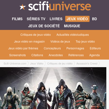
FILMS
SÉRIES TV
LIVRES
JEUX VIDÉO
BD
JEUX DE SOCIÉTÉ
MUSIQUE
Critiques de jeux vidéo
Actualités vidéoludiques
Jeux vidéo en magasin
Vidéos de jeux
Top jeux vidéo
Jeux vidéo par thèmes
Concepteurs
Personnages
Editeurs
Screenshots
Citations
Anecdotes
Références
Agenda
Scifi-Universe.com
Jeux Vidéo
Critiques de jeu vidéo
Assassin's Creed
Richard B.