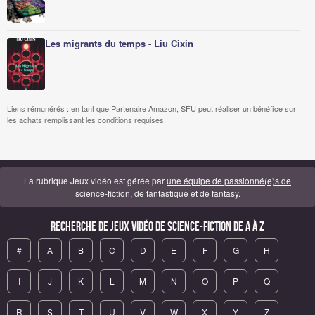
Les migrants du temps - Liu Cixin
Liens rémunérés : en tant que Partenaire Amazon, SFU peut réaliser un bénéfice sur
les achats remplissant les conditions requises.
La rubrique Jeux vidéo est gérée par
une équipe de passionné(e)s de
science-fiction, de fantastique et de fantasy
.
Recherche de Jeux vidéo de science-fiction de A à Z
#
A
B
C
D
E
F
G
H
I
J
K
L
M
N
O
P
Q
R
S
T
U
V
W
X
Y
Z