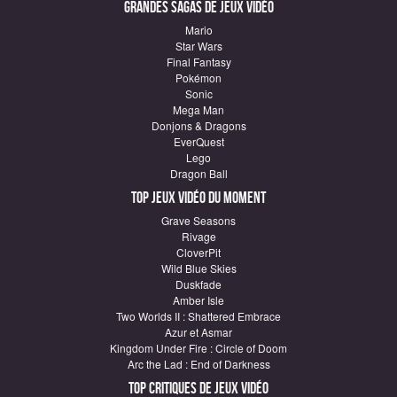
Grandes sagas de Jeux vidéo
Mario
Star Wars
Final Fantasy
Pokémon
Sonic
Mega Man
Donjons & Dragons
EverQuest
Lego
Dragon Ball
Top Jeux vidéo du moment
Grave Seasons
Rivage
CloverPit
Wild Blue Skies
Duskfade
Amber Isle
Two Worlds II : Shattered Embrace
Azur et Asmar
Kingdom Under Fire : Circle of Doom
Arc the Lad : End of Darkness
Top critiques de Jeux vidéo