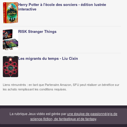
Herry Potter à l'école des sorciers - édition lustrée
interactive
RISK Stranger Things
Les migrants du temps - Liu Cixin
Liens rémunérés : en tant que Partenaire Amazon, SFU peut réaliser un bénéfice sur
les achats remplissant les conditions requises.
La rubrique Jeux vidéo est gérée par
une équipe de passionné(e)s de
science-fiction, de fantastique et de fantasy
.