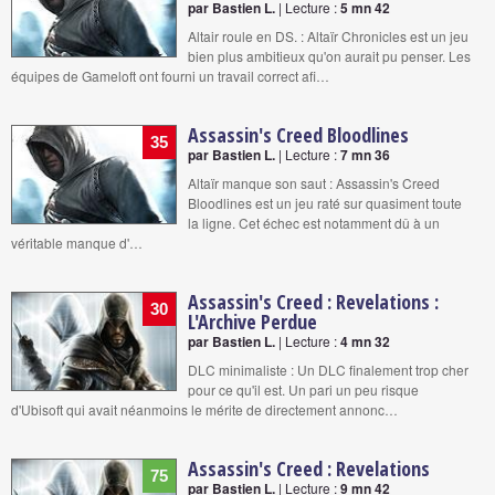
par Bastien L.
| Lecture :
5 mn 42
Altair roule en DS. : Altaïr Chronicles est un jeu
bien plus ambitieux qu'on aurait pu penser. Les
équipes de Gameloft ont fourni un travail correct afi…
Assassin's Creed Bloodlines
35
par Bastien L.
| Lecture :
7 mn 36
Altaïr manque son saut : Assassin's Creed
Bloodlines est un jeu raté sur quasiment toute
la ligne. Cet échec est notamment dû à un
véritable manque d'…
Assassin's Creed : Revelations :
30
L'Archive Perdue
par Bastien L.
| Lecture :
4 mn 32
DLC minimaliste : Un DLC finalement trop cher
pour ce qu'il est. Un pari un peu risque
d'Ubisoft qui avait néanmoins le mérite de directement annonc…
Assassin's Creed : Revelations
75
par Bastien L.
| Lecture :
9 mn 42