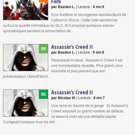
Forli
par Bastien L.
| Lecture :
4 mn 9
Ezio Auditore et les organes reproducteurs de
Catherine Sforza : Cette note sanctionne
surtout la qualité intrinsèque du DLC. Si il propose quelques scènes
sympathiques pendant la présentation de…
Assassin's Creed II
88
par Bastien L.
| Lecture :
9 mn 8
Requiescat in pace : Assassin's Creed II est
une incontestable réussite. Plus grand, plus
diversifié et plus prenant que son
prédécesseur, Ubisoft Mont…
Assassin's Creed II
95
par Nicolas W.
| Lecture :
8 mn 7
Une lame en travers de la gorge : Si Assassin's
Creed accusait un grand nombre de défauts,
ce second volet est une véritable pépite.
Corrigeant presque tous les déf…