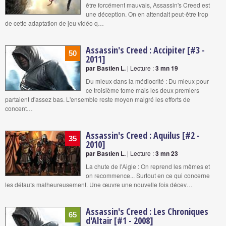
être forcément mauvais, Assassin's Creed est
une déception. On en attendait peut-être trop
de cette adaptation de jeu vidéo q…
Assassin's Creed : Accipiter [#3 -
50
2011]
par Bastien L.
| Lecture :
3 mn 19
Du mieux dans la médiocrité : Du mieux pour
ce troisième tome mais les deux premiers
partaient d'assez bas. L'ensemble reste moyen malgré les efforts de
concent…
Assassin's Creed : Aquilus [#2 -
35
2010]
par Bastien L.
| Lecture :
3 mn 23
La chute de l'Aigle : On reprend les mêmes et
on recommence... Surtout en ce qui concerne
les défauts malheureusement. Une œuvre une nouvelle fois décev…
Assassin's Creed : Les Chroniques
65
d'Altair [#1 - 2008]