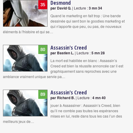
Desmond
35
par David Q.
| Lecture :
3 mn 34
Quand le marketing en fait trop : Une bande
dessinée qui sent bon le goodies marketing et
qui n'apporte que peu, ou pas, de nouveaux
éléments à l'histoire et qui se…
Assassin's Creed
80
par Bastien L.
| Lecture :
5 mn 28
La mort est habillée en blanc : Assassin’s
Creed est bien la réussite annoncée car il est
graphiquement sans reproches avec une
ambiance vraiment unique servie pa…
Assassin's Creed
89
par Richard B.
| Lecture :
4 mn 40
jouer à Assassiner : Assassin’s Creed, bien
qu’il ne comble pas toutes les espérances
mises en lui, reste dans tous les cas l’un des
meilleurs jeux de…