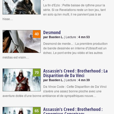
La fin d'Ezio : Petite baisse de rythme pour la
série. Si ce Revelations reste un bon jeu, tant
en solo qu'en multi, il ne parvient pas à se
hisse…
Desmond
40
par Bastien L.
| Lecture :
4 mn 53
Desmond de merde... : La première production
de bande dessinée en interne d'Ubisoft est un
échec. Le pont entre jeu vidéo et les autres
médias est vraim…
Assassin's Creed : Brotherhood : La
70
Disparition de Da Vinci
par Bastien L.
| Lecture :
4 mn 39
Da Vince Code : Cette Disparition de Da Vinci
s'avère une assez bonne pioche avec une
aventure dotée d'une bonne ambiance et de sympathiques nouve…
Assassin's Creed : Brotherhood :
65
Copernicus Conspiracy