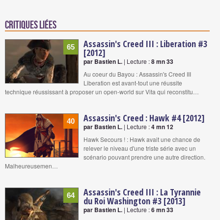
Critiques liées
Assassin's Creed III : Liberation #3
65
[2012]
par Bastien L.
| Lecture :
8 mn 33
Au coeur du Bayou : Assassin's Creed III
Liberation est avant-tout une réussite
technique réussissant à proposer un open-world sur Vita qui reconstitu…
Assassin's Creed : Hawk #4 [2012]
40
par Bastien L.
| Lecture :
4 mn 12
Hawk Secours ! : Hawk avait une chance de
relever le niveau d'une triste série avec un
scénario pouvant prendre une autre direction.
Malheureusemen…
Assassin's Creed III : La Tyrannie
64
du Roi Washington #3 [2013]
par Bastien L.
| Lecture :
6 mn 33