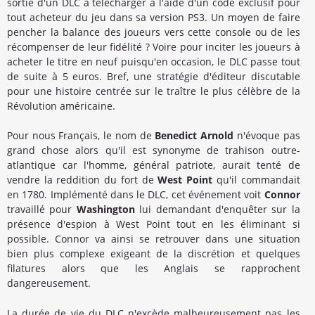
sortie d'un DLC à télécharger à l'aide d'un code exclusif pour
tout acheteur du jeu dans sa version PS3. Un moyen de faire
pencher la balance des joueurs vers cette console ou de les
récompenser de leur fidélité ? Voire pour inciter les joueurs à
acheter le titre en neuf puisqu'en occasion, le DLC passe tout
de suite à 5 euros. Bref, une stratégie d'éditeur discutable
pour une histoire centrée sur le traître le plus célèbre de la
Révolution américaine.
Pour nous Français, le nom de
Benedict Arnold
n'évoque pas
grand chose alors qu'il est synonyme de trahison outre-
atlantique car l'homme, général patriote, aurait tenté de
vendre la reddition du fort de
West Point
qu'il commandait
en 1780. Implémenté dans le DLC, cet événement voit
Connor
travaillé pour
Washington
lui demandant d'enquêter sur la
présence d'espion à West Point tout en les éliminant si
possible. Connor va ainsi se retrouver dans une situation
bien plus complexe exigeant de la discrétion et quelques
filatures alors que les Anglais se rapprochent
dangereusement.
La durée de vie du DLC n'excède malheureusement pas les