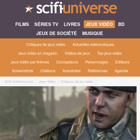
FILMS
SÉRIES TV
LIVRES
JEUX VIDÉO
BD
JEUX DE SOCIÉTÉ
MUSIQUE
Critiques de jeux vidéo
Actualités vidéoludiques
Jeux vidéo en magasin
Vidéos de jeux
Top jeux vidéo
Jeux vidéo par thèmes
Concepteurs
Personnages
Editeurs
Screenshots
Citations
Anecdotes
Références
Agenda
Scifi-Universe.com
Jeux Vidéo
Critiques de jeu vidéo
Assassin's Creed III : Benedict Arnold
Bastien L.