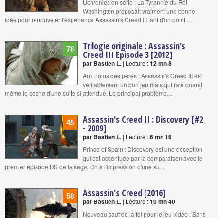
Uchronies en série : La Tyrannie du Roi
Washington proposait vraiment une bonne
idée pour renouveler l'expérience Assassin's Creed III tant d'un point …
Trilogie originale : Assassin's
78
Creed III Episode 3 [2012]
par Bastien L.
| Lecture :
12 mn 8
Aux noms des pères : Assassin's Creed III est
véritablement un bon jeu mais qui rate quand
même le coche d'une suite si attendue. Le principal problème…
Assassin's Creed II : Discovery [#2
45
- 2009]
par Bastien L.
| Lecture :
6 mn 16
Prince of Spain : Discovery est une déception
qui est accentuée par la comparaison avec le
premier épisode DS de la saga. On a l'impression d'une su…
Assassin's Creed [2016]
58
par Bastien L.
| Lecture :
10 mn 40
Nouveau saut de la foi pour le jeu vidéo : Sans