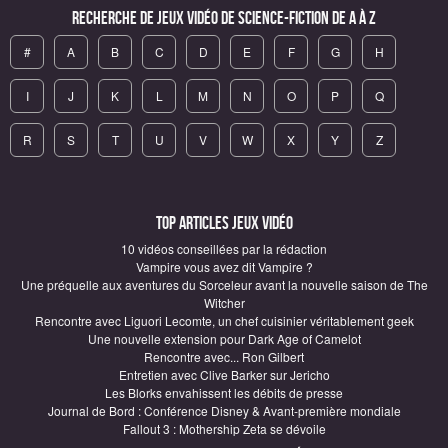
Recherche de Jeux vidéo de science-fiction de A à Z
#
A
B
C
D
E
F
G
H
I
J
K
L
M
N
O
P
Q
R
S
T
U
V
W
X
Y
Z
Top articles Jeux vidéo
10 vidéos conseillées par la rédaction
Vampire vous avez dit Vampire ?
Une préquelle aux aventures du Sorceleur avant la nouvelle saison de The
Witcher
Rencontre avec Liguori Lecomte, un chef cuisinier véritablement geek
Une nouvelle extension pour Dark Age of Camelot
Rencontre avec... Ron Gilbert
Entretien avec Clive Barker sur Jericho
Les Blorks envahissent les débits de presse
Journal de Bord : Conférence Disney & Avant-première mondiale
Fallout 3 : Mothership Zeta se dévoile