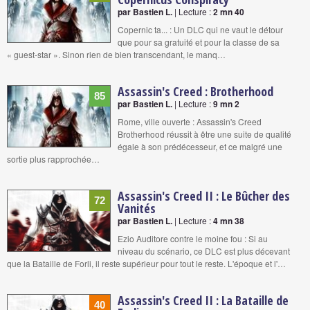
par Bastien L.
| Lecture :
2 mn 40
Copernic ta... : Un DLC qui ne vaut le détour
que pour sa gratuité et pour la classe de sa
« guest-star ». Sinon rien de bien transcendant, le manq…
Assassin's Creed : Brotherhood
85
par Bastien L.
| Lecture :
9 mn 2
Rome, ville ouverte : Assassin's Creed
Brotherhood réussit à être une suite de qualité
égale à son prédécesseur, et ce malgré une
sortie plus rapprochée…
Assassin's Creed II : Le Bûcher des
72
Vanités
par Bastien L.
| Lecture :
4 mn 38
Ezio Auditore contre le moine fou : Si au
niveau du scénario, ce DLC est plus décevant
que la Bataille de Forli, il reste supérieur pour tout le reste. L'époque et l'…
Assassin's Creed II : La Bataille de
40