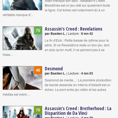
Altaïr manque son saut : Assassin's Creed
Bloodlines est un jeu raté sur quasiment toute
la ligne. Cet échec est notamment dû à un
véritable manque d'…
Assassin's Creed : Revelations
75
par Bastien L.
| Lecture :
9 mn 42
La fin d'Ezio : Petite baisse de rythme pour la
série. Si ce Revelations reste un bon jeu, tant
en solo qu'en multi, il ne parvient pas à se
hisse…
Desmond
40
par Bastien L.
| Lecture :
4 mn 53
Desmond de merde... : La première production
de bande dessinée en interne d'Ubisoft est un
échec. Le pont entre jeu vidéo et les autres
médias est vraim…
Assassin's Creed : Brotherhood : La
70
Disparition de Da Vinci
par Bastien L.
| Lecture :
4 mn 39