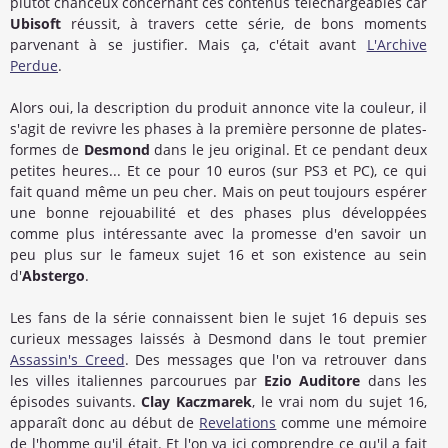
plutôt chanceux concernant ces contenus téléchargeables car
Ubisoft
réussit, à travers cette série, de bons moments
parvenant à se justifier. Mais ça, c'était avant
L'Archive
Perdue
.
Alors oui, la description du produit annonce vite la couleur, il
s'agit de revivre les phases à la première personne de plates-
formes de
Desmond
dans le jeu original. Et ce pendant deux
petites heures... Et ce pour 10 euros (sur PS3 et PC), ce qui
fait quand même un peu cher. Mais on peut toujours espérer
une bonne rejouabilité et des phases plus développées
comme plus intéressante avec la promesse d'en savoir un
peu plus sur le fameux sujet 16 et son existence au sein
d'
Abstergo
.
Les fans de la série connaissent bien le sujet 16 depuis ses
curieux messages laissés à Desmond dans le tout premier
Assassin's Creed
. Des messages que l'on va retrouver dans
les villes italiennes parcourues par
Ezio Auditore
dans les
épisodes suivants.
Clay Kaczmarek
, le vrai nom du sujet 16,
apparaît donc au début de
Revelations
comme une mémoire
de l'homme qu'il était. Et l'on va ici comprendre ce qu'il a fait