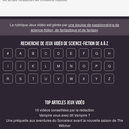
La rubrique Jeux vidéo est gérée par
une équipe de passionné(e)s de
science-fiction, de fantastique et de fantasy
.
Recherche de Jeux vidéo de science-fiction de A à Z
#
A
B
C
D
E
F
G
H
I
J
K
L
M
N
O
P
Q
R
S
T
U
V
W
X
Y
Z
Top articles Jeux vidéo
10 vidéos conseillées par la rédaction
Vampire vous avez dit Vampire ?
Une préquelle aux aventures du Sorceleur avant la nouvelle saison de The
Witcher