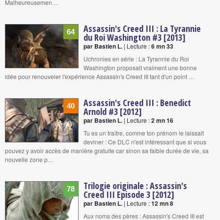
Malheureusemen…
Assassin's Creed III : La Tyrannie
64
du Roi Washington #3 [2013]
par Bastien L.
| Lecture :
6 mn 33
Uchronies en série : La Tyrannie du Roi
Washington proposait vraiment une bonne
idée pour renouveler l'expérience Assassin's Creed III tant d'un point …
Assassin's Creed III : Benedict
40
Arnold #3 [2012]
par Bastien L.
| Lecture :
2 mn 16
Tu es un traître, comme ton prénom le laissait
deviner : Ce DLC n'est intéressant que si vous
pouvez y avoir accès de manière gratuite car sinon sa faible durée de vie, sa
nouvelle zone p…
Trilogie originale : Assassin's
78
Creed III Episode 3 [2012]
par Bastien L.
| Lecture :
12 mn 8
Aux noms des pères : Assassin's Creed III est