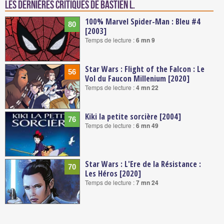
Les dernières critiques de Bastien L.
100% Marvel Spider-Man : Bleu #4
80
[2003]
Temps de lecture :
6 mn 9
Star Wars : Flight of the Falcon : Le
56
Vol du Faucon Millenium [2020]
Temps de lecture :
4 mn 22
Kiki la petite sorcière [2004]
76
Temps de lecture :
6 mn 49
Star Wars : L'Ere de la Résistance :
70
Les Héros [2020]
Temps de lecture :
7 mn 24