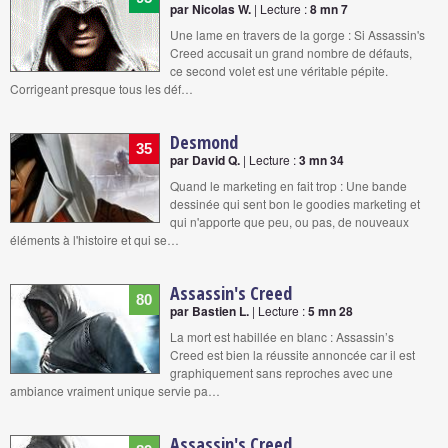
par Nicolas W.
| Lecture :
8 mn 7
Une lame en travers de la gorge : Si Assassin's
Creed accusait un grand nombre de défauts,
ce second volet est une véritable pépite.
Corrigeant presque tous les déf…
Desmond
35
par David Q.
| Lecture :
3 mn 34
Quand le marketing en fait trop : Une bande
dessinée qui sent bon le goodies marketing et
qui n'apporte que peu, ou pas, de nouveaux
éléments à l'histoire et qui se…
Assassin's Creed
80
par Bastien L.
| Lecture :
5 mn 28
La mort est habillée en blanc : Assassin’s
Creed est bien la réussite annoncée car il est
graphiquement sans reproches avec une
ambiance vraiment unique servie pa…
Assassin's Creed