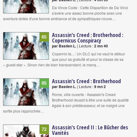
Da Vince Code : Cette Disparition de Da Vinci
s'avère une assez bonne pioche avec une
aventure dotée d'une bonne ambiance et de sympathiques nouve…
Assassin's Creed : Brotherhood :
65
Copernicus Conspiracy
par Bastien L.
| Lecture :
2 mn 40
Copernic ta... : Un DLC qui ne vaut le détour
que pour sa gratuité et pour la classe de sa
« guest-star ». Sinon rien de bien transcendant, le manq…
Assassin's Creed : Brotherhood
85
par Bastien L.
| Lecture :
9 mn 2
Rome, ville ouverte : Assassin's Creed
Brotherhood réussit à être une suite de qualité
égale à son prédécesseur, et ce malgré une
sortie plus rapprochée…
Assassin's Creed II : Le Bûcher des
72
Vanités