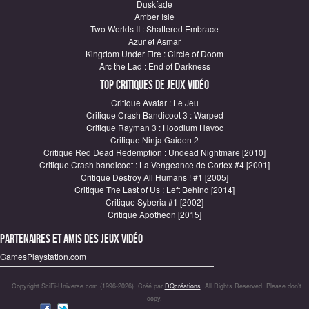
Duskfade
Amber Isle
Two Worlds II : Shattered Embrace
Azur et Asmar
Kingdom Under Fire : Circle of Doom
Arc the Lad : End of Darkness
Top critiques de Jeux vidéo
Critique Avatar : Le Jeu
Critique Crash Bandicoot 3 : Warped
Critique Rayman 3 : Hoodlum Havoc
Critique Ninja Gaiden 2
Critique Red Dead Redemption : Undead Nightmare [2010]
Critique Crash bandicoot : La Vengeance de Cortex #4 [2001]
Critique Destroy All Humans ! #1 [2005]
Critique The Last of Us : Left Behind [2014]
Critique Syberia #1 [2002]
Critique Apotheon [2015]
Partenaires et amis des jeux vidéo
GamesPlaystation.com
Copyright SciFi-Universe.com (1996-2026). Créé par
DQcréations
. All Rights Reserved. Please don’t
copy.