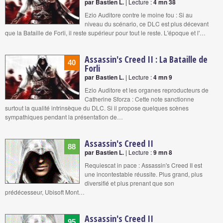
par Bastien L.
| Lecture :
4 mn 38
Ezio Auditore contre le moine fou : Si au
niveau du scénario, ce DLC est plus décevant
que la Bataille de Forli, il reste supérieur pour tout le reste. L'époque et l'…
Assassin's Creed II : La Bataille de
40
Forli
par Bastien L.
| Lecture :
4 mn 9
Ezio Auditore et les organes reproducteurs de
Catherine Sforza : Cette note sanctionne
surtout la qualité intrinsèque du DLC. Si il propose quelques scènes
sympathiques pendant la présentation de…
Assassin's Creed II
88
par Bastien L.
| Lecture :
9 mn 8
Requiescat in pace : Assassin's Creed II est
une incontestable réussite. Plus grand, plus
diversifié et plus prenant que son
prédécesseur, Ubisoft Mont…
Assassin's Creed II
95