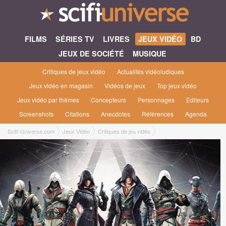
FILMS
SÉRIES TV
LIVRES
JEUX VIDÉO
BD
JEUX DE SOCIÉTÉ
MUSIQUE
Critiques de jeux vidéo
Actualités vidéoludiques
Jeux vidéo en magasin
Vidéos de jeux
Top jeux vidéo
Jeux vidéo par thèmes
Concepteurs
Personnages
Editeurs
Screenshots
Citations
Anecdotes
Références
Agenda
Scifi-Universe.com
Jeux Vidéo
Critiques de jeu vidéo
Assassin's Creed : Revelations : L'Archive Perdue
Bastien L.