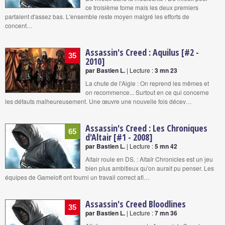
ce troisième tome mais les deux premiers
partaient d'assez bas. L'ensemble reste moyen malgré les efforts de
concent…
Assassin's Creed : Aquilus [#2 -
35
2010]
par Bastien L.
| Lecture :
3 mn 23
La chute de l'Aigle : On reprend les mêmes et
on recommence... Surtout en ce qui concerne
les défauts malheureusement. Une œuvre une nouvelle fois décev…
Assassin's Creed : Les Chroniques
65
d'Altair [#1 - 2008]
par Bastien L.
| Lecture :
5 mn 42
Altair roule en DS. : Altaïr Chronicles est un jeu
bien plus ambitieux qu'on aurait pu penser. Les
équipes de Gameloft ont fourni un travail correct afi…
Assassin's Creed Bloodlines
35
par Bastien L.
| Lecture :
7 mn 36