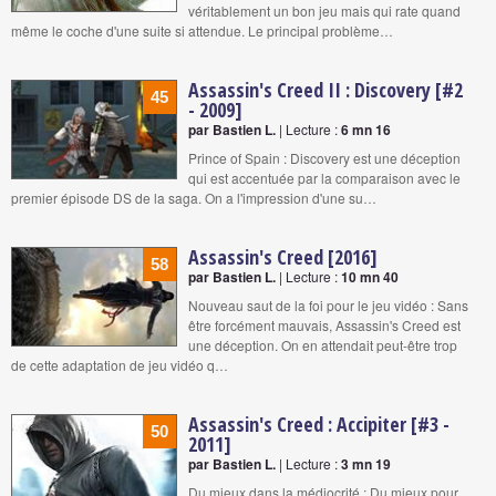
véritablement un bon jeu mais qui rate quand
même le coche d'une suite si attendue. Le principal problème…
Assassin's Creed II : Discovery [#2
45
- 2009]
par Bastien L.
| Lecture :
6 mn 16
Prince of Spain : Discovery est une déception
qui est accentuée par la comparaison avec le
premier épisode DS de la saga. On a l'impression d'une su…
Assassin's Creed [2016]
58
par Bastien L.
| Lecture :
10 mn 40
Nouveau saut de la foi pour le jeu vidéo : Sans
être forcément mauvais, Assassin's Creed est
une déception. On en attendait peut-être trop
de cette adaptation de jeu vidéo q…
Assassin's Creed : Accipiter [#3 -
50
2011]
par Bastien L.
| Lecture :
3 mn 19
Du mieux dans la médiocrité : Du mieux pour