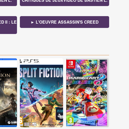
EN L.
CRITIQUES DE JEUXVIDEO DE BASTIEN L.
 II : LE
► L'OEUVRE ASSASSIN'S CREED