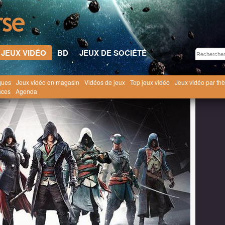
JEUX VIDÉO
BD
JEUX DE SOCIÉTÉ
ques
Jeux vidéo en magasin
Vidéos de jeux
Top jeux vidéo
Jeux vidéo par th
eu vidéo
Assassin's Creed II : Le Bûcher des Vanités
Bastien L.
nces
Agenda