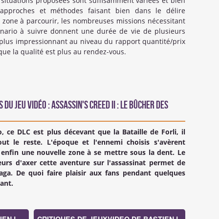
 situations proposées sont suffisamment variées et bien
 approches et méthodes faisant bien dans le délire
le zone à parcourir, les nombreuses missions nécessitant
nario à suivre donnent une durée de vie de plusieurs
 plus impressionnant au niveau du rapport quantité/prix
ue la qualité est plus au rendez-vous.
 du Jeu Vidéo : Assassin's Creed II : Le Bûcher des
, ce DLC est plus décevant que la Bataille de Forli, il
ut le reste. L'époque et l'ennemi choisis s'avèrent
a enfin une nouvelle zone à se mettre sous la dent. Le
eurs d'axer cette aventure sur l'assassinat permet de
saga. De quoi faire plaisir aux fans pendant quelques
ant.