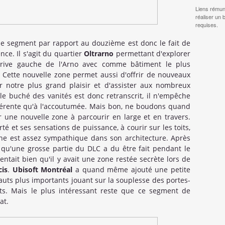
Liens rémun
réaliser un 
requises.
ème segment par rapport au douzième est donc le fait de
ce. Il s'agit du quartier
Oltrarno
permettant d'explorer
la rive gauche de l'Arno avec comme bâtiment le plus
i. Cette nouvelle zone permet aussi d'offrir de nouveaux
r notre plus grand plaisir et d'assister aux nombreux
 le buché des vanités est donc retranscrit, il n'empêche
fférente qu'à l'accoutumée. Mais bon, ne boudons quand
 une nouvelle zone à parcourir en large et en travers.
té et ses sensations de puissance, à courir sur les toits,
one est assez sympathique dans son architecture. Après
u'une grosse partie du DLC a du être fait pendant le
ntait bien qu'il y avait une zone restée secrète lors de
cis
.
Ubisoft Montréal
a quand même ajouté une petite
sauts plus importants jouant sur la souplesse des portes-
ts. Mais le plus intéressant reste que ce segment de
at.