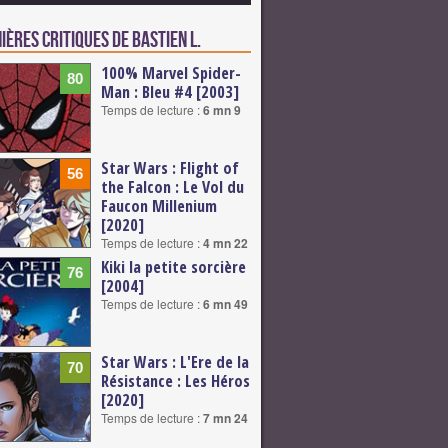
ières critiques de Bastien L.
100% Marvel Spider-
80
Man : Bleu #4 [2003]
Temps de lecture :
6 mn 9
Star Wars : Flight of
56
the Falcon : Le Vol du
Faucon Millenium
[2020]
Temps de lecture :
4 mn 22
Kiki la petite sorcière
76
[2004]
Temps de lecture :
6 mn 49
Star Wars : L'Ere de la
70
Résistance : Les Héros
[2020]
Temps de lecture :
7 mn 24