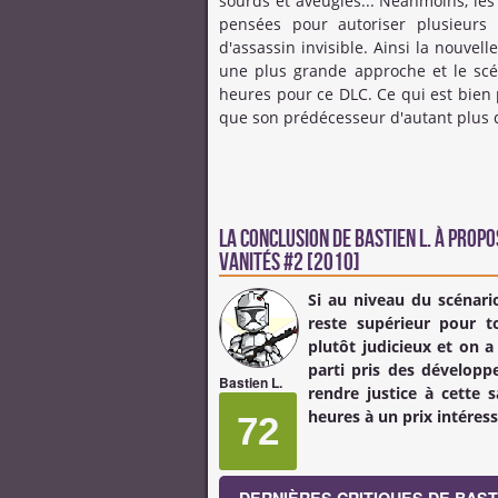
sourds et aveugles... Néanmoins, les
pensées pour autoriser plusieurs
d'assassin invisible. Ainsi la nouvel
une plus grande approche et le scé
heures pour ce DLC. Ce qui est bien
que son prédécesseur d'autant plus q
La conclusion de
Bastien L.
à propos
Vanités #2 [2010]
Si au niveau du scénario
reste supérieur pour to
plutôt judicieux et on 
parti pris des développ
Bastien L.
rendre justice à cette 
heures à un prix intéress
72