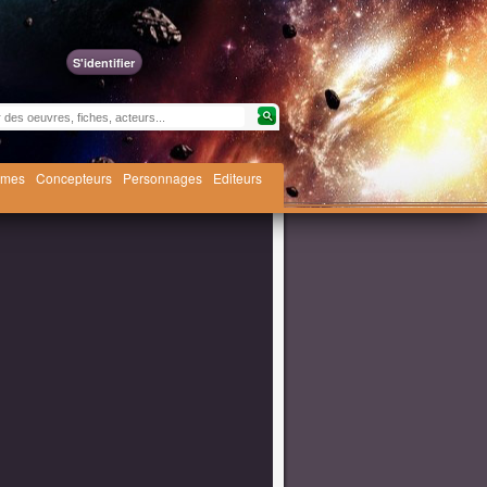
S'identifier
èmes
Concepteurs
Personnages
Editeurs