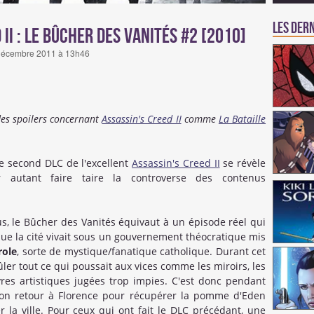
Les dern
 II : Le Bûcher des Vanités #2 [2010]
26 décembre 2011 à 13h46
des spoilers concernant
Assassin's Creed II
comme
La Bataille
le second DLC de l'excellent
Assassin's Creed II
se révèle
 autant faire taire la controverse des contenus
us, le Bûcher des Vanités équivaut à un épisode réel qui
que la cité vivait sous un gouvernement théocratique mis
role
, sorte de mystique/fanatique catholique. Durant cet
ûler tout ce qui poussait aux vices comme les miroirs, les
es artistiques jugées trop impies. C'est donc pendant
 son retour à Florence pour récupérer la pomme d'Eden
r la ville. Pour ceux qui ont fait le DLC précédant, une