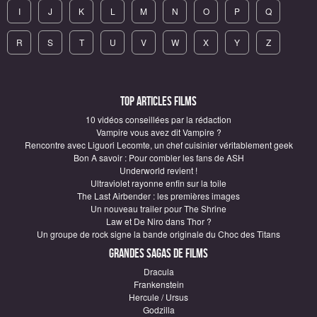
I
J
K
L
M
N
O
P
Q
R
S
T
U
V
W
X
Y
Z
Top articles Films
10 vidéos conseillées par la rédaction
Vampire vous avez dit Vampire ?
Rencontre avec Liguori Lecomte, un chef cuisinier véritablement geek
Bon A savoir : Pour combler les fans de ASH
Underworld revient !
Ultraviolet rayonne enfin sur la toile
The Last Airbender : les premières images
Un nouveau trailer pour The Shrine
Law et De Niro dans Thor ?
Un groupe de rock signe la bande originale du Choc des Titans
Grandes sagas de Films
Dracula
Frankenstein
Hercule / Ursus
Godzilla