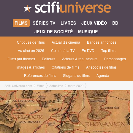
FILMS
SÉRIES TV
LIVRES
JEUX VIDÉO
BD
JEUX DE SOCIÉTÉ
MUSIQUE
Critiques de films
Actualités cinéma
Bandes annonces
Au ciné en 2026
Ce soir à la TV
En DVD
Top films
Films par thèmes
Editeurs
Acteurs & réalisateurs
Personnages
Images & affiches
Citations de films
Anecdotes de films
Références de films
Slogans de films
Agenda
Scifi-Universe.com
Films
Actualités
mars 2020