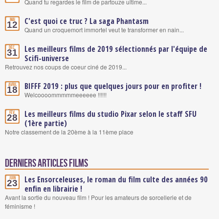
Quand tu regardes le film de partouze ultime...
C'est quoi ce truc ? La saga Phantasm
Mai
12
Quand un croquemort immortel veut te transformer en nain...
Les meilleurs films de 2019 sélectionnés par l'équipe de
Déc.
31
Scifi-universe
Retrouvez nos coups de coeur ciné de 2019...
BIFFF 2019 : plus que quelques jours pour en profiter !
Avril
18
Welcoooommmmmeeeeee !!!!!!
Les meilleurs films du studio Pixar selon le staff SFU
Fév.
28
(1ère partie)
Notre classement de la 20ème à la 11ème place
Derniers articles Films
Les Ensorceleuses, le roman du film culte des années 90
Juin
23
enfin en librairie !
Avant la sortie du nouveau film ! Pour les amateurs de sorcellerie et de
féminisme !