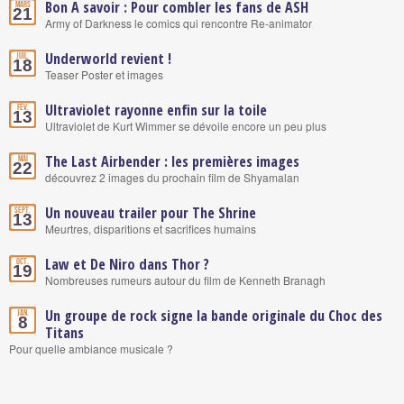
Bon A savoir : Pour combler les fans de ASH
Mars
21
Army of Darkness le comics qui rencontre Re-animator
Underworld revient !
Juil.
18
Teaser Poster et images
Ultraviolet rayonne enfin sur la toile
Fév.
13
Ultraviolet de Kurt Wimmer se dévoile encore un peu plus
The Last Airbender : les premières images
Mai
22
découvrez 2 images du prochain film de Shyamalan
Un nouveau trailer pour The Shrine
Sept.
13
Meurtres, disparitions et sacrifices humains
Law et De Niro dans Thor ?
Oct.
19
Nombreuses rumeurs autour du film de Kenneth Branagh
Un groupe de rock signe la bande originale du Choc des
Jan.
8
Titans
Pour quelle ambiance musicale ?