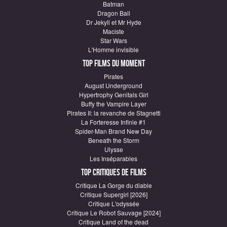
Batman
Dragon Ball
Dr Jekyll et Mr Hyde
Maciste
Star Wars
L'Homme invisible
Top Films du moment
Pirates
August Underground
Hypertrophy Genitals Girl
Buffy the Vampire Layer
Pirates II: la revanche de Stagnetti
La Forteresse Infinie #1
Spider-Man Brand New Day
Beneath the Storm
Ulysse
Les Inséparables
Top critiques de Films
Critique La Gorge du diable
Critique Supergirl [2026]
Critique L'odyssée
Critique Le Robot Sauvage [2024]
Critique Land of the dead