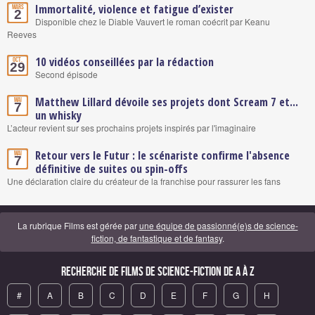
Immortalité, violence et fatigue d’exister
Mars
2
Disponible chez le Diable Vauvert le roman coécrit par Keanu
Reeves
10 vidéos conseillées par la rédaction
Oct.
29
Second épisode
Matthew Lillard dévoile ses projets dont Scream 7 et...
Mai
7
un whisky
L’acteur revient sur ses prochains projets inspirés par l'imaginaire
Retour vers le Futur : le scénariste confirme l'absence
Mai
7
définitive de suites ou spin-offs
Une déclaration claire du créateur de la franchise pour rassurer les fans
La rubrique Films est gérée par
une équipe de passionné(e)s de science-
fiction, de fantastique et de fantasy
.
Recherche de Films de science-fiction de A à Z
#
A
B
C
D
E
F
G
H