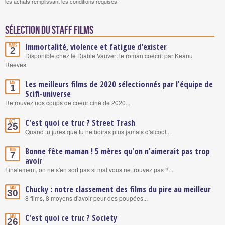
les achats remplissant les conditions requises.
Sélection du staff Films
Immortalité, violence et fatigue d’exister
Mars
2
Disponible chez le Diable Vauvert le roman coécrit par Keanu
Reeves
Les meilleurs films de 2020 sélectionnés par l'équipe de
Jan.
1
Scifi-universe
Retrouvez nos coups de coeur ciné de 2020...
C'est quoi ce truc ? Street Trash
Oct.
25
Quand tu jures que tu ne boiras plus jamais d'alcool...
Bonne fête maman ! 5 mères qu'on n'aimerait pas trop
Juin
7
avoir
Finalement, on ne s'en sort pas si mal vous ne trouvez pas ?...
Chucky : notre classement des films du pire au meilleur
Mai
30
8 films, 8 moyens d'avoir peur des poupées...
C'est quoi ce truc ? Society
Mai
26