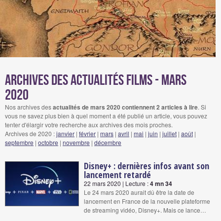
Archives des actualités films - mars
2020
Nos archives des
actualités de mars 2020 contiennent 2 articles à lire
. Si
vous ne savez plus bien à quel moment a été publié un article, vous pouvez
tenter d'élargir votre recherche aux archives des mois proches.
Archives de 2020 :
janvier
|
février
|
mars
|
avril
|
mai
|
juin
|
juillet
|
août
|
septembre
|
octobre
|
novembre
|
décembre
Disney+ : dernières infos avant son
lancement retardé
22 mars 2020 | Lecture :
4 mn 34
Le 24 mars 2020 aurait dû être la date de
lancement en France de la nouvelle plateforme
de streaming vidéo, Disney+. Mais ce lance…