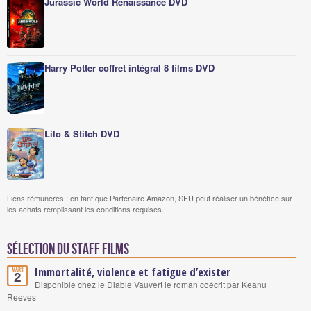
Jurassic World Renaissance DVD
Harry Potter coffret intégral 8 films DVD
Lilo & Stitch DVD
Liens rémunérés : en tant que Partenaire Amazon, SFU peut réaliser un bénéfice sur
les achats remplissant les conditions requises.
Sélection du staff Films
Immortalité, violence et fatigue d’exister
Mars
2
Disponible chez le Diable Vauvert le roman coécrit par Keanu
Reeves