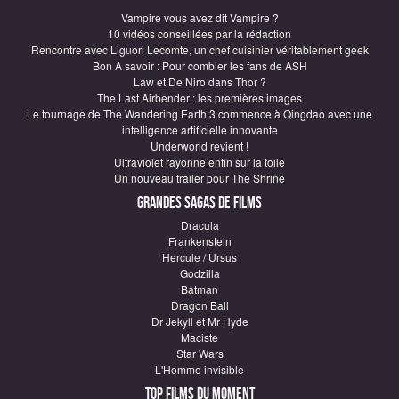
Vampire vous avez dit Vampire ?
10 vidéos conseillées par la rédaction
Rencontre avec Liguori Lecomte, un chef cuisinier véritablement geek
Bon A savoir : Pour combler les fans de ASH
Law et De Niro dans Thor ?
The Last Airbender : les premières images
Le tournage de The Wandering Earth 3 commence à Qingdao avec une
intelligence artificielle innovante
Underworld revient !
Ultraviolet rayonne enfin sur la toile
Un nouveau trailer pour The Shrine
Grandes sagas de Films
Dracula
Frankenstein
Hercule / Ursus
Godzilla
Batman
Dragon Ball
Dr Jekyll et Mr Hyde
Maciste
Star Wars
L'Homme invisible
Top Films du moment