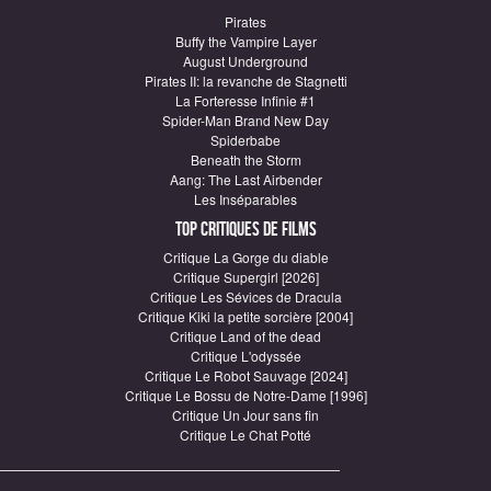
Pirates
Buffy the Vampire Layer
August Underground
Pirates II: la revanche de Stagnetti
La Forteresse Infinie #1
Spider-Man Brand New Day
Spiderbabe
Beneath the Storm
Aang: The Last Airbender
Les Inséparables
Top critiques de Films
Critique La Gorge du diable
Critique Supergirl [2026]
Critique Les Sévices de Dracula
Critique Kiki la petite sorcière [2004]
Critique Land of the dead
Critique L'odyssée
Critique Le Robot Sauvage [2024]
Critique Le Bossu de Notre-Dame [1996]
Critique Un Jour sans fin
Critique Le Chat Potté