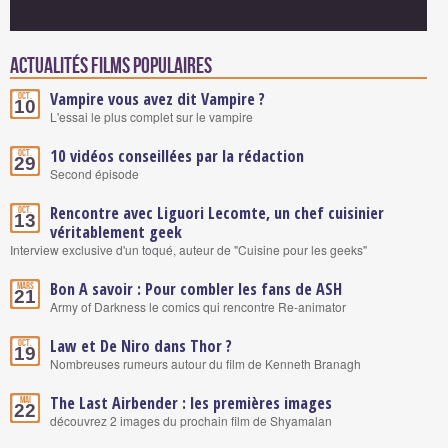
Actualités Films populaires
Vampire vous avez dit Vampire ?
Oct.
10
L'essai le plus complet sur le vampire
10 vidéos conseillées par la rédaction
Oct.
29
Second épisode
Rencontre avec Liguori Lecomte, un chef cuisinier
Oct.
13
véritablement geek
Interview exclusive d'un toqué, auteur de "Cuisine pour les geeks"
Bon A savoir : Pour combler les fans de ASH
Mars
21
Army of Darkness le comics qui rencontre Re-animator
Law et De Niro dans Thor ?
Oct.
19
Nombreuses rumeurs autour du film de Kenneth Branagh
The Last Airbender : les premières images
Mai
22
découvrez 2 images du prochain film de Shyamalan