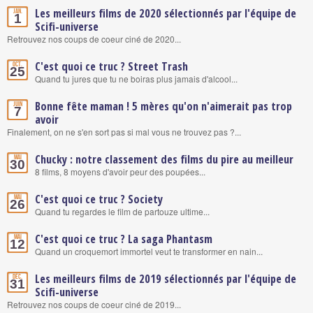
Les meilleurs films de 2020 sélectionnés par l'équipe de
Jan.
1
Scifi-universe
Retrouvez nos coups de coeur ciné de 2020...
C'est quoi ce truc ? Street Trash
Oct.
25
Quand tu jures que tu ne boiras plus jamais d'alcool...
Bonne fête maman ! 5 mères qu'on n'aimerait pas trop
Juin
7
avoir
Finalement, on ne s'en sort pas si mal vous ne trouvez pas ?...
Chucky : notre classement des films du pire au meilleur
Mai
30
8 films, 8 moyens d'avoir peur des poupées...
C'est quoi ce truc ? Society
Mai
26
Quand tu regardes le film de partouze ultime...
C'est quoi ce truc ? La saga Phantasm
Mai
12
Quand un croquemort immortel veut te transformer en nain...
Les meilleurs films de 2019 sélectionnés par l'équipe de
Déc.
31
Scifi-universe
Retrouvez nos coups de coeur ciné de 2019...