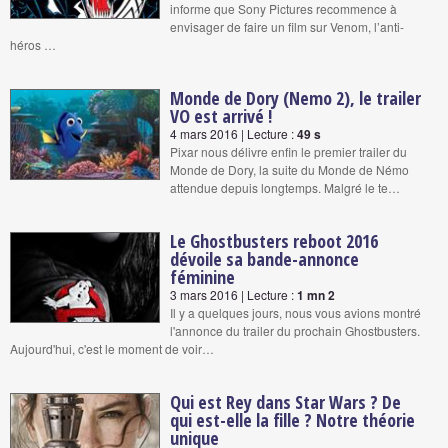
informe que Sony Pictures recommence à
envisager de faire un film sur Venom, l’anti-
héros …
Monde de Dory (Nemo 2), le trailer
VO est arrivé !
4 mars 2016 | Lecture :
49 s
Pixar nous délivre enfin le premier trailer du
Monde de Dory, la suite du Monde de Némo
attendue depuis longtemps. Malgré le te…
Le Ghostbusters reboot 2016
dévoile sa bande-annonce
féminine
3 mars 2016 | Lecture :
1 mn 2
Il y a quelques jours, nous vous avions montré
l'annonce du trailer du prochain Ghostbusters.
Aujourd'hui, c'est le moment de voir…
Qui est Rey dans Star Wars ? De
qui est-elle la fille ? Notre théorie
unique