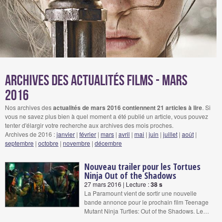
Archives des actualités films - mars
2016
Nos archives des
actualités de mars 2016 contiennent 21 articles à lire
. Si
vous ne savez plus bien à quel moment a été publié un article, vous pouvez
tenter d'élargir votre recherche aux archives des mois proches.
Archives de 2016 :
janvier
|
février
|
mars
|
avril
|
mai
|
juin
|
juillet
|
août
|
septembre
|
octobre
|
novembre
|
décembre
Nouveau trailer pour les Tortues
Ninja Out of the Shadows
27 mars 2016 | Lecture :
38 s
La Paramount vient de sortir une nouvelle
bande annonce pour le prochain film Teenage
Mutant Ninja Turtles: Out of the Shadows. Le…