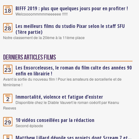
BIFFF 2019 : plus que quelques jours pour en profiter !
Avril
18
Welcoooommmmmeeeeee !!!!!!
Les meilleurs films du studio Pixar selon le staff SFU
Fév.
28
(1ère partie)
Notre classement de la 20ème à la 11ème place
Derniers articles Films
Les Ensorceleuses, le roman du film culte des années 90
Juin
23
enfin en librairie !
Avant la sortie du nouveau film ! Pour les amateurs de sorcellerie et de
féminisme !
Immortalité, violence et fatigue d’exister
Mars
2
Disponible chez le Diable Vauvert le roman coécrit par Keanu
Reeves
10 vidéos conseillées par la rédaction
Oct.
29
Second épisode
Matthew Lillard dévoile ses projets dont Scream 7 et...
Mai