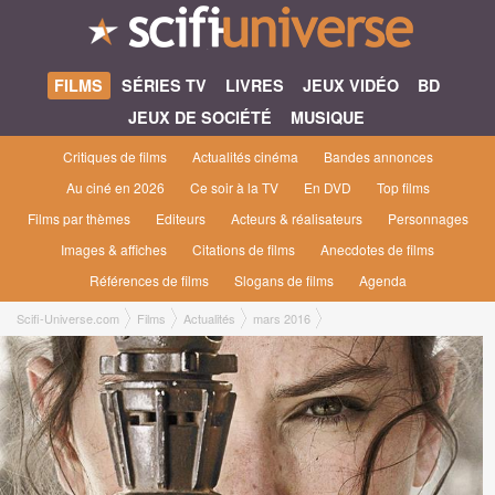
FILMS
SÉRIES TV
LIVRES
JEUX VIDÉO
BD
JEUX DE SOCIÉTÉ
MUSIQUE
Critiques de films
Actualités cinéma
Bandes annonces
Au ciné en 2026
Ce soir à la TV
En DVD
Top films
Films par thèmes
Editeurs
Acteurs & réalisateurs
Personnages
Images & affiches
Citations de films
Anecdotes de films
Références de films
Slogans de films
Agenda
Scifi-Universe.com
Films
Actualités
mars 2016