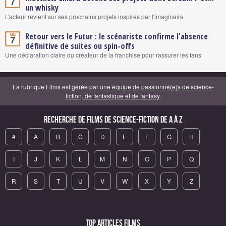
7
un whisky
L’acteur revient sur ses prochains projets inspirés par l'imaginaire
Retour vers le Futur : le scénariste confirme l'absence
Mai
7
définitive de suites ou spin-offs
Une déclaration claire du créateur de la franchise pour rassurer les fans
La rubrique Films est gérée par
une équipe de passionné(e)s de science-
fiction, de fantastique et de fantasy
.
Recherche de Films de science-fiction de A à Z
#
A
B
C
D
E
F
G
H
I
J
K
L
M
N
O
P
Q
R
S
T
U
V
W
X
Y
Z
Top articles Films