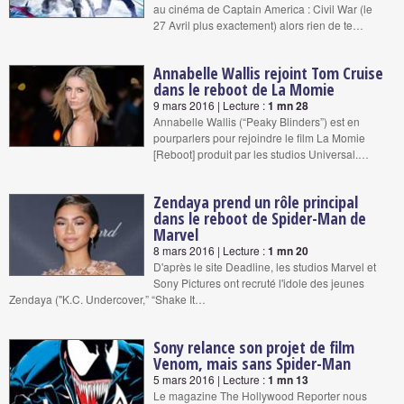
au cinéma de Captain America : Civil War (le
27 Avril plus exactement) alors rien de te…
Annabelle Wallis rejoint Tom Cruise
dans le reboot de La Momie
9 mars 2016 | Lecture :
1 mn 28
Annabelle Wallis (“Peaky Blinders”) est en
pourparlers pour rejoindre le film La Momie
[Reboot] produit par les studios Universal.…
Zendaya prend un rôle principal
dans le reboot de Spider-Man de
Marvel
8 mars 2016 | Lecture :
1 mn 20
D'après le site Deadline, les studios Marvel et
Sony Pictures ont recruté l'idole des jeunes
Zendaya ("K.C. Undercover,” “Shake It…
Sony relance son projet de film
Venom, mais sans Spider-Man
5 mars 2016 | Lecture :
1 mn 13
Le magazine The Hollywood Reporter nous