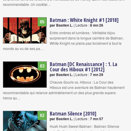
recommandable. Un cocktai…
Batman : White Knight #1 [2018]
85
par Bastien L.
| Lecture :
8 mn 26
Entre ombres et lumières : Véritable bijou
surprenant dans la longue carrière de Batman,
White Knight ne plaira pas forcément à tout le
monde au vu de ses pa…
Batman [DC Renaissance] : 1. La
83
Cour des Hiboux #1 [2012]
par Bastien L.
| Lecture :
7 mn 29
Chauve-Souris vs. Hiboux : La Cour des
Hiboux est une aventure de Batman hautement
recommandable qui relance admirablement un des plus grands supers-
héros qu…
Batman Silence [2010]
82
par Bastien L.
| Lecture :
7 mn 57
Hush Hush Sweet Batman : Batman Silence