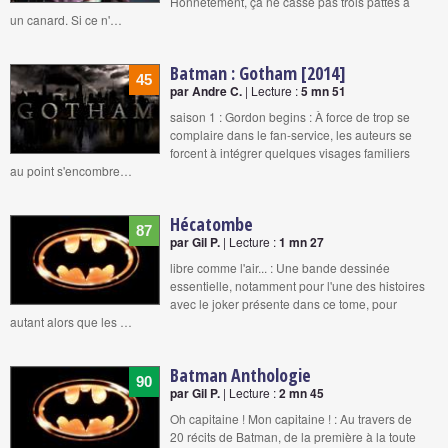
Honnêtement, ça ne casse pas trois pattes à
un canard. Si ce n'…
Batman : Gotham [2014]
45
par Andre C.
| Lecture :
5 mn 51
saison 1 : Gordon begins : À force de trop se
complaire dans le fan-service, les auteurs se
forcent à intégrer quelques visages familiers
au point s'encombre…
Hécatombe
87
par Gil P.
| Lecture :
1 mn 27
libre comme l'air... : Une bande dessinée
essentielle, notamment pour l'une des histoires
avec le joker présente dans ce tome, pour
autant alors que les …
Batman Anthologie
90
par Gil P.
| Lecture :
2 mn 45
Oh capitaine ! Mon capitaine ! : Au travers de
20 récits de Batman, de la première à la toute