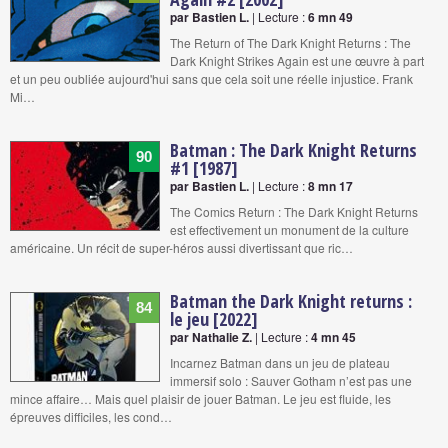
par Bastien L.
| Lecture :
6 mn 49
The Return of The Dark Knight Returns : The
Dark Knight Strikes Again est une œuvre à part
et un peu oubliée aujourd'hui sans que cela soit une réelle injustice. Frank
Mi…
Batman : The Dark Knight Returns
90
#1 [1987]
par Bastien L.
| Lecture :
8 mn 17
The Comics Return : The Dark Knight Returns
est effectivement un monument de la culture
américaine. Un récit de super-héros aussi divertissant que ric…
Batman the Dark Knight returns :
84
le jeu [2022]
par Nathalie Z.
| Lecture :
4 mn 45
Incarnez Batman dans un jeu de plateau
immersif solo : Sauver Gotham n’est pas une
mince affaire… Mais quel plaisir de jouer Batman. Le jeu est fluide, les
épreuves difficiles, les cond…