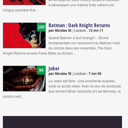
à développer une histoire forte mêlant une
intrigue policière fine…
Batman : Dark Knight Returns
100
par Nicolas W.
| Lecture :
12 mn 11
Quand Batman a tout changé ! : Œuvre
fondamentale non seulement du Batman mais
du comics dans son ensemble, The Dark
Knight Returns envoie Frank Miller au firmam…
Joker
94
par Nicolas W.
| Lecture :
7 mn 56
Le Joker est libre : Une excellente surprise,
voilà ce qu'est Joker. Avec ce duo de surdoués
que forment Brian Azzarello et Lee Bermejo, le
comics cent…