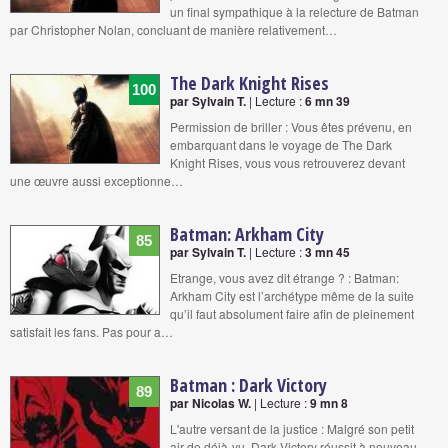
un final sympathique à la relecture de Batman
par Christopher Nolan, concluant de manière relativement…
The Dark Knight Rises
100
par Sylvain T.
| Lecture :
6 mn 39
Permission de briller : Vous êtes prévenu, en
embarquant dans le voyage de The Dark
Knight Rises, vous vous retrouverez devant
une œuvre aussi exceptionne…
Batman: Arkham City
85
par Sylvain T.
| Lecture :
3 mn 45
Etrange, vous avez dit étrange ? : Batman:
Arkham City est l’archétype même de la suite
qu’il faut absolument faire afin de pleinement
satisfait les fans. Pas pour a…
Batman : Dark Victory
89
par Nicolas W.
| Lecture :
9 mn 8
L'autre versant de la justice : Malgré son petit
air de déjà-vu, Dark Victory réussit à nouveau