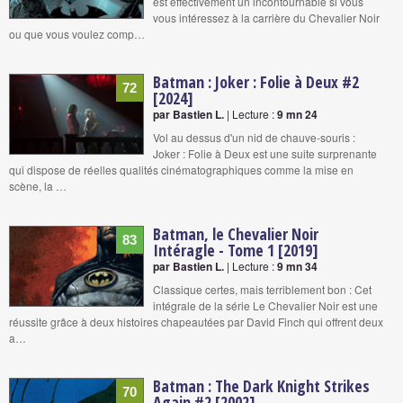
est effectivement un incontournable si vous
vous intéressez à la carrière du Chevalier Noir
ou que vous voulez comp…
Batman : Joker : Folie à Deux #2
72
[2024]
par Bastien L.
| Lecture :
9 mn 24
Vol au dessus d'un nid de chauve-souris :
Joker : Folie à Deux est une suite surprenante
qui dispose de réelles qualités cinématographiques comme la mise en
scène, la …
Batman, le Chevalier Noir
83
Intéragle - Tome 1 [2019]
par Bastien L.
| Lecture :
9 mn 34
Classique certes, mais terriblement bon : Cet
intégrale de la série Le Chevalier Noir est une
réussite grâce à deux histoires chapeautées par David Finch qui offrent deux
a…
Batman : The Dark Knight Strikes
70
Again #2 [2002]