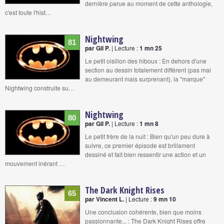
dernière parue au moment de cette anthologie,
c'est toute l'hist…
Nightwing
81
par Gil P.
| Lecture :
1 mn 25
Le petit oisillon des hiboux : En dehors d'une
section au dessin totalement différent (pas mal
au demeurant mais surprenant), la "marque"
Nightwing construite su…
Nightwing
80
par Gil P.
| Lecture :
1 mn 8
Le petit frère de la nuit : Bien qu'un peu dure à
suivre, ce premier épisode est brillament
dessiné et fait bien ressentir une action et un
mouvement inérant …
The Dark Knight Rises
65
par Vincent L.
| Lecture :
9 mn 10
Une conclusion cohérente, bien que moins
passionnante... : The Dark Knight Rises offre