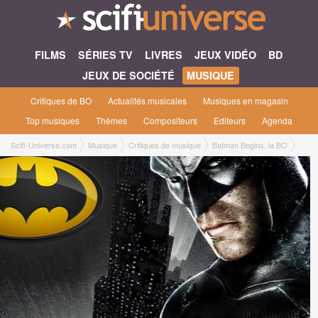
FILMS
SÉRIES TV
LIVRES
JEUX VIDÉO
BD
JEUX DE SOCIÉTÉ
MUSIQUE
Critiques de BO
Actualités musicales
Musiques en magasin
Top musiques
Thèmes
Compositeurs
Editeurs
Agenda
Scifi-Universe.com
Musique
Critiques de musique
Batman Begins, la BO
Manu B.