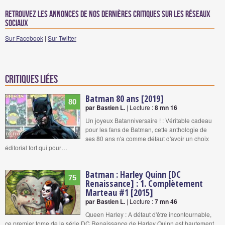
Retrouvez les annonces de nos dernières critiques sur les réseaux
sociaux
Sur Facebook
|
Sur Twitter
Critiques liées
Batman 80 ans [2019]
80
par Bastien L.
| Lecture :
8 mn 16
Un joyeux Batanniversaire ! : Véritable cadeau
pour les fans de Batman, cette anthologie de
ses 80 ans n'a comme défaut d'avoir un choix
éditorial fort qui pour…
Batman : Harley Quinn [DC
75
Renaissance] : 1. Complètement
Marteau #1 [2015]
par Bastien L.
| Lecture :
7 mn 46
Queen Harley : A défaut d'être incontournable,
ce premier tome de la série DC Renaissance de Harley Quinn est hautement