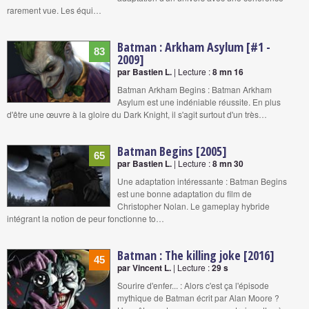
rarement vue. Les équi…
Batman : Arkham Asylum [#1 -
83
2009]
par Bastien L.
| Lecture :
8 mn 16
Batman Arkham Begins : Batman Arkham
Asylum est une indéniable réussite. En plus
d'être une œuvre à la gloire du Dark Knight, il s'agit surtout d'un très…
Batman Begins [2005]
65
par Bastien L.
| Lecture :
8 mn 30
Une adaptation intéressante : Batman Begins
est une bonne adaptation du film de
Christopher Nolan. Le gameplay hybride
intégrant la notion de peur fonctionne to…
Batman : The killing joke [2016]
45
par Vincent L.
| Lecture :
29 s
Sourire d'enfer... : Alors c'est ça l'épisode
mythique de Batman écrit par Alan Moore ?