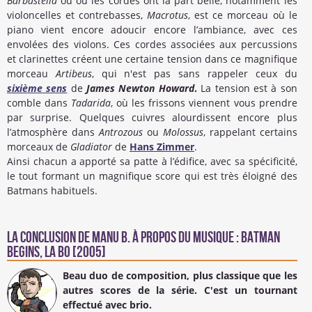
Barbastella
ou où les cordes ont la part belle, notamment les
violoncelles et contrebasses,
Macrotus
, est ce morceau où le
piano vient encore adoucir encore l’ambiance, avec ces
envolées des violons. Ces cordes associées aux percussions
et clarinettes créent une certaine tension dans ce magnifique
morceau
Artibeus
, qui n'est pas sans rappeler ceux du
sixième sens
de
James Newton Howard
.
La tension est à son
comble dans
Tadarida
, où les frissons viennent vous prendre
par surprise. Quelques cuivres alourdissent encore plus
l’atmosphère dans
Antrozous
ou
Molossus
, rappelant certains
morceaux de
Gladiator
de
Hans Zimmer
.
Ainsi chacun a apporté sa patte à l’édifice, avec sa spécificité,
le tout formant un magnifique score qui est très éloigné des
Batmans habituels.
La conclusion de
Manu B.
à propos du Musique : Batman
Begins, la BO [2005]
Beau duo de composition, plus classique que les
autres scores de la série. C'est un tournant
effectué avec brio.