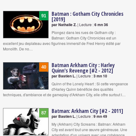
Batman : Gotham City Chronicles
91
[2019]
par Nathalie Z.
| Lecture :
6 mn 36
Plongez dans les rues de Gotham city :
Batman: Gotham City Chronicles est un
excellent jeu deplateau avec figurines immersif de Fred Henry édité par
Monolith. De no…
Batman Arkham City : Harley
40
Quinn's Revenge [#2 - 2012]
par Bastien L.
| Lecture :
3 mn 10
Quinn of the Lonely Heart : Si cette vengeance
d'Harley Quinn bénéficie des qualités
techniques, d'ambiance et de gameplay d'Arkham City, elle offre surtout l…
Batman: Arkham City [#2 - 2011]
87
par Bastien L.
| Lecture :
9 mn 49
My (Arkham) City Screams : Batman: Arkham
City est avant tout une œuvre généreuse. Une
adaptation d'un univers avec une cohérence