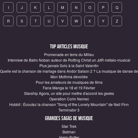
I
J
K
L
M
N
O
P
Q
R
S
T
U
V
W
X
Y
Z
Top articles Musique
Promenade en terre du Milieu
Interview de Batro Noban auteur de Rotting Christ un JdR métalo-musical
Plus jamais Solo à la Saint Valentin
Quelle est la chanson de mariage dans Andor Saison 2 ? La musique de danse de
Mon Mothma dévoilée
Pour les amateurs de musiques de films
Fana Manga le 18 et 19 Février
Starship Agora, un site pour mettre d'accord les geeks
Operation Corin Nemec
Hobbit : Écoutez la chanson "Song of the Lonely Mountain" de Neil Finn
Terminator 3
Grandes sagas de Musique
Star Trek
Batman
Harry Potter