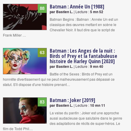
Batman : Année Un [1988]
88
par Bastien L.
| Lecture :
5 mn 52
Batman Begins : Batman : Année Un est un
classique des œuvres mettant en scène le
Chevalier Noir. Il faut dire que le script de
Frank Miller …
Batman : Les Anges de la nuit :
63
Birds of Prey et la fantabuleuse
histoire de Harley Quinn [2020]
par Bastien L.
| Lecture :
9 mn 40
Battle of the Sexes : Birds of Prey est un
honnête divertissement qui ne peut malheureusement pas dépassé ce
statut. S'il dispose d'une histoire prenant…
Batman : Joker [2019]
83
par Bastien L.
| Lecture :
10 mn 11
La valse du pantin : Joker est une approche
aussi audacieuse que salutaire dans le genre
des adaptations de récits de super-héros. Le
film de Todd Phil…