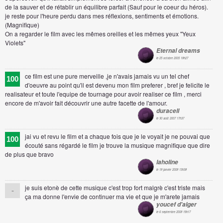
de la sauver et de rétablir un équilibre parfait (Sauf pour le coeur du héros).
je reste pour l'heure perdu dans mes réflexions, sentiments et émotions.
(Magnifique)
On a regarder le film avec les mêmes oreilles et les mêmes yeux "Yeux
Violets"
Eternal dreams
le 25 octobre 2005 18h27
ce film est une pure merveille ,je n'avais jamais vu un tel chef
100
d'oeuvre au point qu'il est devenu mon film preferer , bref je felicite le
realisateur et toute l'equipe de tournage pour avoir realiser ce film , merci
encore de m'avoir fait découvrir une autre facette de l'amour.
duracell
le 30 août 2007 17h37
jai vu et revu le film et a chaque fois que je le voyait je ne pouvai que
100
écouté sans régardé le film je trouve la musique magnifique que dire
de plus que bravo
laholine
le 18 janvier 2008 13h38
je suis etonè de cette musique c'est trop fort malgrè c'est triste mais
-
ça ma donne l'envie de continuer ma vie et que je m'arete jamais
youcef d'alger
le 6 septembre 2008 19h17