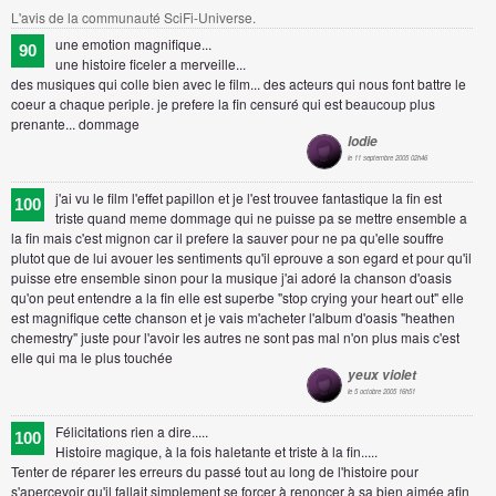
L'avis de la communauté SciFi-Universe.
une emotion magnifique...
90
une histoire ficeler a merveille...
des musiques qui colle bien avec le film... des acteurs qui nous font battre le
coeur a chaque periple. je prefere la fin censuré qui est beaucoup plus
prenante... dommage
lodie
le 11 septembre 2005 02h46
j'ai vu le film l'effet papillon et je l'est trouvee fantastique la fin est
100
triste quand meme dommage qui ne puisse pa se mettre ensemble a
la fin mais c'est mignon car il prefere la sauver pour ne pa qu'elle souffre
plutot que de lui avouer les sentiments qu'il eprouve a son egard et pour qu'il
puisse etre ensemble sinon pour la musique j'ai adoré la chanson d'oasis
qu'on peut entendre a la fin elle est superbe "stop crying your heart out" elle
est magnifique cette chanson et je vais m'acheter l'album d'oasis "heathen
chemestry" juste pour l'avoir les autres ne sont pas mal n'on plus mais c'est
elle qui ma le plus touchée
yeux violet
le 5 octobre 2005 16h51
Félicitations rien a dire.....
100
Histoire magique, à la fois haletante et triste à la fin.....
Tenter de réparer les erreurs du passé tout au long de l'histoire pour
s'apercevoir qu'il fallait simplement se forcer à renoncer à sa bien aimée afin