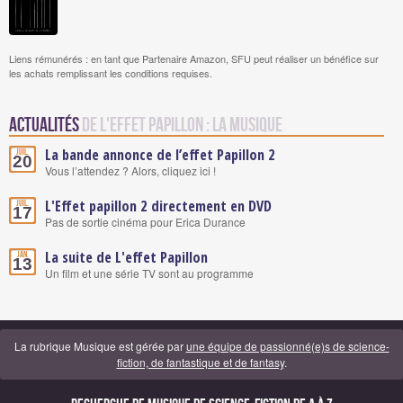
Liens rémunérés : en tant que Partenaire Amazon, SFU peut réaliser un bénéfice sur
les achats remplissant les conditions requises.
Actualités
de L'effet papillon : la musique
La bande annonce de l’effet Papillon 2
Juil.
20
Vous l’attendez ? Alors, cliquez ici !
L'Effet papillon 2 directement en DVD
Juil.
17
Pas de sortie cinéma pour Erica Durance
La suite de L'effet Papillon
Jan.
13
Un film et une série TV sont au programme
La rubrique Musique est gérée par
une équipe de passionné(e)s de science-
fiction, de fantastique et de fantasy
.