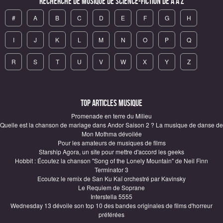
Recherche de Musique de science-fiction de A à Z
#
A
B
C
D
E
F
G
H
I
J
K
L
M
N
O
P
Q
R
S
T
U
V
W
X
Y
Z
Top articles Musique
Promenade en terre du Milieu
Quelle est la chanson de mariage dans Andor Saison 2 ? La musique de danse de
Mon Mothma dévoilée
Pour les amateurs de musiques de films
Starship Agora, un site pour mettre d'accord les geeks
Hobbit : Écoutez la chanson "Song of the Lonely Mountain" de Neil Finn
Terminator 3
Ecoutez le remix de San Ku Kaï orchestré par Kavinsky
Le Requiem de Soprane
Interstella 5555
Wednesday 13 dévoile son top 10 des bandes originales de films d'horreur
préférées