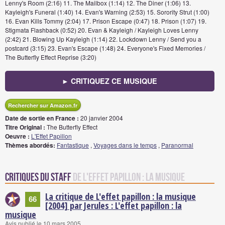
Lenny's Room (2:16) 11. The Mailbox (1:14) 12. The Diner (1:06) 13.
Kayleigh's Funeral (1:40) 14. Evan's Warning (2:53) 15. Sorority Strut (1:00)
16. Evan Kills Tommy (2:04) 17. Prison Escape (0:47) 18. Prison (1:07) 19.
Stigmata Flashback (0:52) 20. Evan & Kayleigh / Kayleigh Loves Lenny
(2:42) 21. Blowing Up Kayleigh (1:14) 22. Lockdown Lenny / Send you a
postcard (3:15) 23. Evan's Escape (1:48) 24. Everyone's Fixed Memories /
The Butterfly Effect Reprise (3:20)
► CRITIQUEZ CE MUSIQUE
Rechercher sur Amazon.fr
Date de sortie en France :
20 janvier 2004
Titre Original :
The Butterfly Effect
Oeuvre :
L'Effet Papillon
Thèmes abordés:
Fantastique
,
Voyages dans le temps
,
Paranormal
Critiques du staff
de L'effet papillon : la musique
La critique de L'effet papillon : la musique
66
[2004] par Jerules : L'effet papillon : la
musique
Avis publié le 10 mars 2005