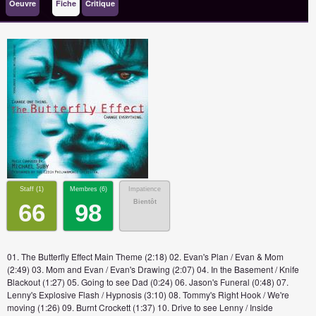
Oeuvre
Fiche
Critique
Staff (
1
)
Membres (
6
)
Impatience
Bientôt
66
98
01. The Butterfly Effect Main Theme (2:18) 02. Evan's Plan / Evan & Mom
(2:49) 03. Mom and Evan / Evan's Drawing (2:07) 04. In the Basement / Knife
Blackout (1:27) 05. Going to see Dad (0:24) 06. Jason's Funeral (0:48) 07.
Lenny's Explosive Flash / Hypnosis (3:10) 08. Tommy's Right Hook / We're
moving (1:26) 09. Burnt Crockett (1:37) 10. Drive to see Lenny / Inside