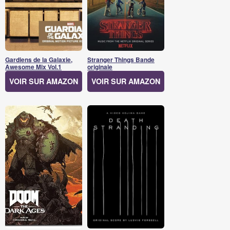
Gardiens de la Galaxie,
Stranger Things Bande
Awesome Mix Vol.1
originale
VOIR SUR AMAZON
VOIR SUR AMAZON