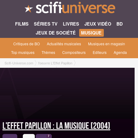
FILMS
SÉRIES TV
LIVRES
JEUX VIDÉO
BD
JEUX DE SOCIÉTÉ
MUSIQUE
Critiques de BO
Actualités musicales
Musiques en magasin
Top musiques
Thèmes
Compositeurs
Editeurs
Agenda
Scifi-Universe.com
l'oeuvre L'Effet Papillon
L'effet papillon : la musique [2004]
L'effet papillon : la musique [2004]
7