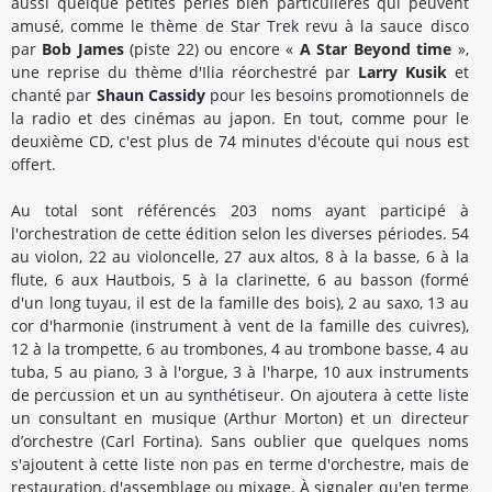
aussi quelque petites perles bien particulières qui peuvent
amusé, comme le thème de Star Trek revu à la sauce disco
par
Bob James
(piste 22) ou encore «
A Star Beyond time
»,
une reprise du thème d'Ilia réorchestré par
Larry Kusik
et
chanté par
Shaun Cassidy
pour les besoins promotionnels de
la radio et des cinémas au japon. En tout, comme pour le
deuxième CD, c'est plus de 74 minutes d'écoute qui nous est
offert.
Au total sont référencés 203 noms ayant participé à
l'orchestration de cette édition selon les diverses périodes. 54
au violon, 22 au violoncelle, 27 aux altos, 8 à la basse, 6 à la
flute, 6 aux Hautbois, 5 à la clarinette, 6 au basson (formé
d'un long tuyau, il est de la famille des bois), 2 au saxo, 13 au
cor d'harmonie (instrument à vent de la famille des cuivres),
12 à la trompette, 6 au trombones, 4 au trombone basse, 4 au
tuba, 5 au piano, 3 à l'orgue, 3 à l'harpe, 10 aux instruments
de percussion et un au synthétiseur. On ajoutera à cette liste
un consultant en musique (Arthur Morton) et un directeur
d’orchestre (Carl Fortina). Sans oublier que quelques noms
s'ajoutent à cette liste non pas en terme d'orchestre, mais de
restauration, d'assemblage ou mixage. À signaler qu'en terme