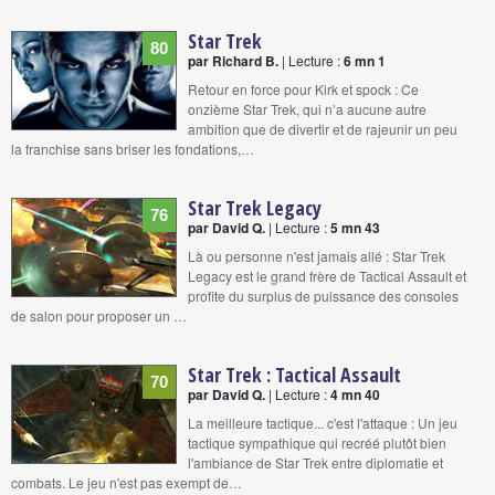
Star Trek
80
par Richard B.
| Lecture :
6 mn 1
Retour en force pour Kirk et spock : Ce
onzième Star Trek, qui n’a aucune autre
ambition que de divertir et de rajeunir un peu
la franchise sans briser les fondations,…
Star Trek Legacy
76
par David Q.
| Lecture :
5 mn 43
Là ou personne n'est jamais allé : Star Trek
Legacy est le grand frère de Tactical Assault et
profite du surplus de puissance des consoles
de salon pour proposer un …
Star Trek : Tactical Assault
70
par David Q.
| Lecture :
4 mn 40
La meilleure tactique... c'est l'attaque : Un jeu
tactique sympathique qui recréé plutôt bien
l'ambiance de Star Trek entre diplomatie et
combats. Le jeu n'est pas exempt de…