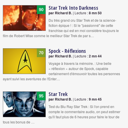
Star Trek Into Darkness
90
par Richard B.
| Lecture :
8 mn 50
Du très grand cru Star Trek et de la science-
fiction épique ! : Si le "passionné" de cette
franchise qui est en moi considère toujours le
film de Robert Wise comme le meilleur Star Trek de par s…
Spock - Réflexions
70
par Richard B.
| Lecture :
2 mn 44
Voyage à travers la mémoire. : Une belle
« réflexion » autour de Spock, capable
certainement d'émouvoir toutes les personnes
ayant suivi les aventures de l'Enter…
Star Trek
95
par Richard B.
| Lecture :
9 mn 45
Test du Blu Ray Star Trek : Si l'on prend en
compte le commentaire audio, on peut estimer
qu'il faut plus de 6 heures pour faire le tour de
tous les bonus de …