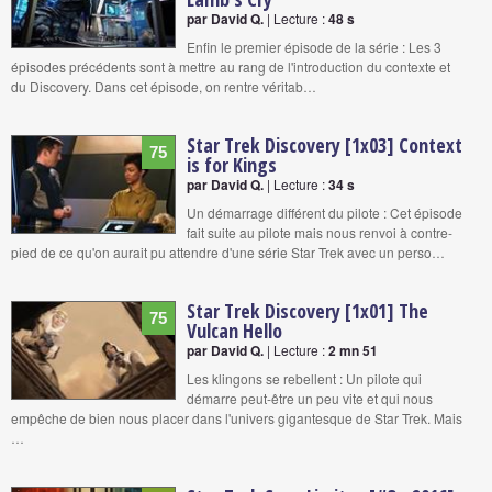
par David Q.
| Lecture :
48 s
Enfin le premier épisode de la série : Les 3
épisodes précédents sont à mettre au rang de l'introduction du contexte et
du Discovery. Dans cet épisode, on rentre véritab…
Star Trek Discovery [1x03] Context
75
is for Kings
par David Q.
| Lecture :
34 s
Un démarrage différent du pilote : Cet épisode
fait suite au pilote mais nous renvoi à contre-
pied de ce qu'on aurait pu attendre d'une série Star Trek avec un perso…
Star Trek Discovery [1x01] The
75
Vulcan Hello
par David Q.
| Lecture :
2 mn 51
Les klingons se rebellent : Un pilote qui
démarre peut-être un peu vite et qui nous
empêche de bien nous placer dans l'univers gigantesque de Star Trek. Mais
…