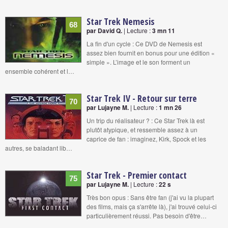
Star Trek Nemesis
68
par David Q.
| Lecture :
3 mn 11
La fin d'un cycle : Ce DVD de Nemesis est
assez bien fournit en bonus pour une édition «
simple ». L’image et le son forment un
ensemble cohérent et l…
Star Trek IV - Retour sur terre
70
par Lujayne M.
| Lecture :
1 mn 26
Un trip du réalisateur ? : Ce Star Trek là est
plutôt atypique, et ressemble assez à un
caprice de fan : imaginez, Kirk, Spock et les
autres, se baladant lib…
Star Trek - Premier contact
75
par Lujayne M.
| Lecture :
22 s
Très bon opus : Sans être fan (j'ai vu la plupart
des films, mais ça s'arrête là), j'ai trouvé celui-ci
particulièrement réussi. Pas besoin d'être…