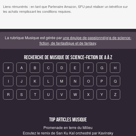
Liens rémunérés : en tant que Partenaire Amazon, SFU peut réaliser un bénéfice sur
les achats remplissant les conditions requises.
La rubrique Musique est gérée par
une équipe de passionné(e)s de science-
fiction, de fantastique et de fantasy
.
Recherche de Musique de science-fiction de A à Z
#
A
B
C
D
E
F
G
H
I
J
K
L
M
N
O
P
Q
R
S
T
U
V
W
X
Y
Z
Top articles Musique
Promenade en terre du Milieu
Ecoutez le remix de San Ku Kaï orchestré par Kavinsky