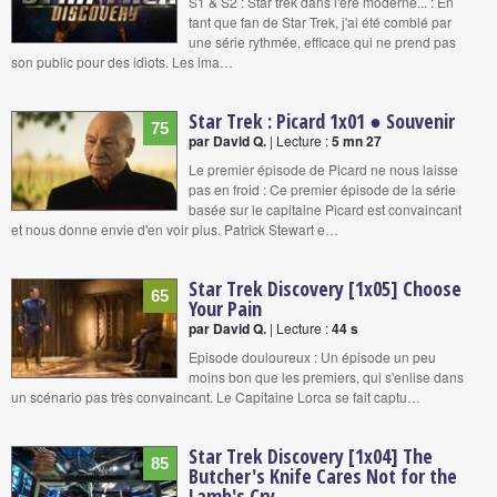
S1 & S2 : Star trek dans l'ère moderne... : En
tant que fan de Star Trek, j'ai été comblé par
une série rythmée, efficace qui ne prend pas
son public pour des idiots. Les ima…
Star Trek : Picard 1x01 ● Souvenir
75
par David Q.
| Lecture :
5 mn 27
Le premier épisode de Picard ne nous laisse
pas en froid : Ce premier épisode de la série
basée sur le capitaine Picard est convaincant
et nous donne envie d'en voir plus. Patrick Stewart e…
Star Trek Discovery [1x05] Choose
65
Your Pain
par David Q.
| Lecture :
44 s
Episode douloureux : Un épisode un peu
moins bon que les premiers, qui s'enlise dans
un scénario pas très convaincant. Le Capitaine Lorca se fait captu…
Star Trek Discovery [1x04] The
85
Butcher's Knife Cares Not for the
Lamb's Cry