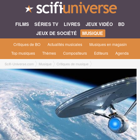
FILMS
SÉRIES TV
LIVRES
JEUX VIDÉO
BD
JEUX DE SOCIÉTÉ
MUSIQUE
Critiques de BO
Actualités musicales
Musiques en magasin
Top musiques
Thèmes
Compositeurs
Editeurs
Agenda
Scifi-Universe.com
Musique
Critiques de musique
3-CD Set Star Trek: The Motion Picture
Richard B.