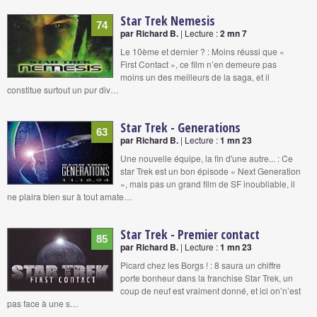
Star Trek Nemesis
74
par Richard B.
| Lecture :
2 mn 7
Le 10ème et dernier ? : Moins réussi que «
First Contact », ce film n’en demeure pas
moins un des meilleurs de la saga, et il
constitue surtout un pur div…
Star Trek - Generations
63
par Richard B.
| Lecture :
1 mn 23
Une nouvelle équipe, la fin d'une autre... : Ce
star Trek est un bon épisode « Next Generation
», mais pas un grand film de SF inoubliable, il
ne plaira bien sur à tout amate…
Star Trek - Premier contact
85
par Richard B.
| Lecture :
1 mn 23
Picard chez les Borgs ! : 8 saura un chiffre
porte bonheur dans la franchise Star Trek, un
coup de neuf est vraiment donné, et ici on’n’est
pas face à une s…