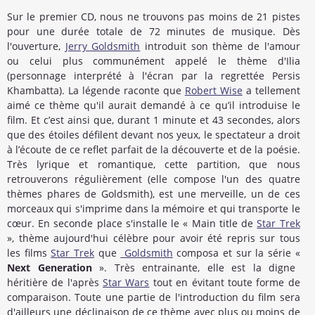
Sur le premier CD, nous ne trouvons pas moins de 21 pistes
pour une durée totale de 72 minutes de musique. Dès
l'ouverture,
Jerry Goldsmith
introduit son thème de l'amour
ou celui plus communément appelé le thème d'Ilia
(personnage interprété à l'écran par la regrettée Persis
Khambatta). La légende raconte que
Robert Wise
a tellement
aimé ce thème qu'il aurait demandé à ce qu’il introduise le
film. Et c’est ainsi que, durant 1 minute et 43 secondes, alors
que des étoiles défilent devant nos yeux, le spectateur a droit
à l’écoute de ce reflet parfait de la découverte et de la poésie.
Très lyrique et romantique, cette partition, que nous
retrouverons régulièrement (elle compose l'un des quatre
thèmes phares de Goldsmith), est une merveille, un de ces
morceaux qui s'imprime dans la mémoire et qui transporte le
cœur. En seconde place s'installe le « Main title de
Star Trek
», thème aujourd'hui célèbre pour avoir été repris sur tous
les films
Star Trek
que
Goldsmith
composa et sur la série «
Next Generation
». Très entrainante, elle est la digne
héritière de l'après
Star Wars
tout en évitant toute forme de
comparaison. Toute une partie de l'introduction du film sera
d'ailleurs une déclinaison de ce thème avec plus ou moins de