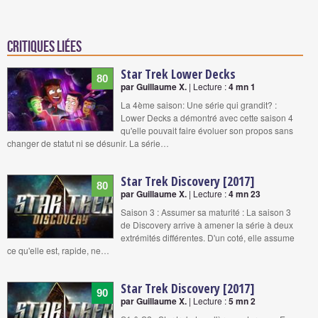
Critiques liées
Star Trek Lower Decks
80
par Guillaume X.
| Lecture :
4 mn 1
La 4ème saison: Une série qui grandit? :
Lower Decks a démontré avec cette saison 4
qu'elle pouvait faire évoluer son propos sans
changer de statut ni se désunir. La série…
Star Trek Discovery [2017]
80
par Guillaume X.
| Lecture :
4 mn 23
Saison 3 : Assumer sa maturité : La saison 3
de Discovery arrive à amener la série à deux
extrémités différentes. D'un coté, elle assume
ce qu'elle est, rapide, ne…
Star Trek Discovery [2017]
90
par Guillaume X.
| Lecture :
5 mn 2