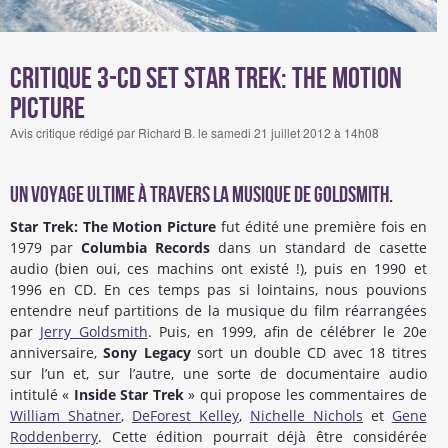
Critique 3-CD Set Star Trek: The Motion
Picture
Avis critique rédigé par Richard B. le samedi 21 juillet 2012 à 14h08
Un voyage ultime à travers la musique de Goldsmith.
Star Trek: The Motion Picture
fut édité une première fois en
1979 par
Columbia Records
dans un standard de casette
audio (bien oui, ces machins ont existé !), puis en 1990 et
1996 en CD. En ces temps pas si lointains, nous pouvions
entendre neuf partitions de la musique du film réarrangées
par
Jerry Goldsmith
. Puis, en 1999, afin de célébrer le 20e
anniversaire,
Sony Legacy
sort un double CD avec 18 titres
sur l’un et, sur l’autre, une sorte de documentaire audio
intitulé «
Inside Star Trek
» qui propose les commentaires de
William Shatner
,
DeForest Kelley
,
Nichelle Nichols
et
Gene
Roddenberry
. Cette édition pourrait déjà être considérée