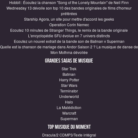
Hobbit : Écoutez la chanson "Song of the Lonely Mountain" de Neil Finn
Wednesday 13 dévoile son top 10 des bandes originales de films d'horreur
préférées
Starship Agora, un site pour mettre d'accord les geeks
Operation Corin Nemec
Ecoutez 10 minutes de Stranger Things, le remix de la bande originale
L'encyclopédie SFU évolue en 7 univers distincts
Ecoutez un nouvel extrait de la bande son de Batman v Superman
Quelle est la chanson de mariage dans Andor Saison 2 ? La musique de danse de
Mon Mothma dévoilée
Grandes sagas de Musique
Star Trek
Batman
Harry Potter
Star Wars
Terminator
Underworld
Halo
La Malédiction
Warcraft
Superman
Top Musique du moment
Dracula/2 CDMP3/Texte intégral