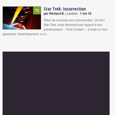
Star Trek: Insurrection
71
par Richard B.
| Lecture :
1 mn 18
Riker de nouveau aux commandes : Un bon
Star Trek, mais décevant par rapport à son
prédécesseur « First Contact ». Il reste un bon
spectacle / divertissement, un b…