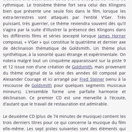
rythmique. Le troisième thème fort sera celui des Klingons
bien que présente une seule fois dans le film, lorsque les
extra-terrestres sont attaqués par l'entité V'Ger. Très
puissant, très guerrier, ce thème reviendra souvent dès qu'il
s'agira par la suite d'illustrer la présence des Klingons dans
les différents films et séries (excepté lorsque
James Horner
composa). « V'Ger » qui constitue le quatrième et dernier axe
de déclinaison thématique de Goldsmith. Un thème plus
synthétique, à la sonorité quasi étrange et expérimentale. On
notera malgré tout un cinquième apparaissant sur la piste 9
et 12 issue non d'une création de
Goldsmith
, mais provenant
du thème original de la série des années 60 composé par
Alexander Courage et ici arrangé par
Fred Steiner
(venu à la
rescousse de
Goldsmith
pour quelques segments musicaux
mineurs). L'ensemble forme une parfaite harmonie et
déclinaison. Ce premier CD est une merveille à l'écoute,
d'autant que le travail de restauration est admirable.
Le deuxième CD (plus de 74 minutes de musique) contient les
trois derniers titres pour ce qui concerne la musique du film
elle-même. Les sept pistes suivantes sont des éléments qui