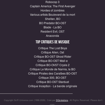
Robocop 3
Captain America: The First Avenger
Hordes of zombies
Various artists Boulevard de la mort
Sheitan, BO
BO Predator BO-OST
Blade - La BO
Resident Evil, OST
Anaconda
Top critiques de Musique
Critique The Lost Boys
Critique Alien, Ost
Critique BO-OST Ghost Rider
Critique BO-OST Wall-e
Critique BO-OVST Crysis 2
Critique Le Monde de Narnia, la BO
Critique Pirates des Caraïbes BO-OST
Critique 300, BO-OST
Critique BO-OST Stardust
Critique Inception - La bande originale
Copyright SciFi-Universe.com (1996-2026). Créé par
DQcréations
. All Rights Reserved. Please don’t
copy.