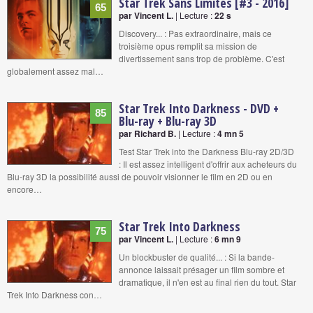
Star Trek Sans Limites [#3 - 2016]
65
par Vincent L.
| Lecture :
22 s
Discovery... : Pas extraordinaire, mais ce
troisième opus remplit sa mission de
divertissement sans trop de problème. C'est
globalement assez mal…
Star Trek Into Darkness - DVD +
85
Blu-ray + Blu-ray 3D
par Richard B.
| Lecture :
4 mn 5
Test Star Trek into the Darkness Blu-ray 2D/3D
: Il est assez intelligent d'offrir aux acheteurs du
Blu-ray 3D la possibilité aussi de pouvoir visionner le film en 2D ou en
encore…
Star Trek Into Darkness
75
par Vincent L.
| Lecture :
6 mn 9
Un blockbuster de qualité... : Si la bande-
annonce laissait présager un film sombre et
dramatique, il n'en est au final rien du tout. Star
Trek Into Darkness con…