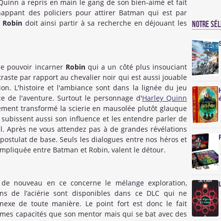
Quinn a repris en main le gang de son bien-aimé et fait
appant des policiers pour attirer Batman qui est par
.
Robin
doit ainsi partir à sa recherche en déjouant les
Notre sé
 de pouvoir incarner
Robin
qui a un côté plus insouciant
raste par rapport au chevalier noir qui est aussi jouable
ion. L'histoire et l'ambiance sont dans la lignée du jeu
ce de l'aventure. Surtout le personnage d'
Harley Quinn
ement transformé la scierie en mausolée plutôt glauque
ubissent aussi son influence et les entendre parler de
gal. Après ne vous attendez pas à de grandes révélations
postulat de base. Seuls les dialogues entre nos héros et
ompliquée entre Batman et Robin, valent le détour.
n de nouveau en ce concerne le mélange exploration,
virons de l’aciérie sont disponibles dans ce DLC qui ne
exe de toute manière. Le point fort est donc le fait
mes capacités que son mentor mais qui se bat avec des