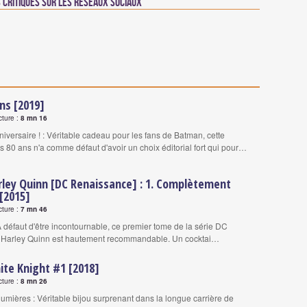
critiques sur les réseaux sociaux
ns [2019]
cture :
8 mn 16
iversaire ! : Véritable cadeau pour les fans de Batman, cette
s 80 ans n'a comme défaut d'avoir un choix éditorial fort qui pour…
rley Quinn [DC Renaissance] : 1. Complètement
[2015]
cture :
7 mn 46
 défaut d'être incontournable, ce premier tome de la série DC
Harley Quinn est hautement recommandable. Un cocktai…
ite Knight #1 [2018]
cture :
8 mn 26
lumières : Véritable bijou surprenant dans la longue carrière de