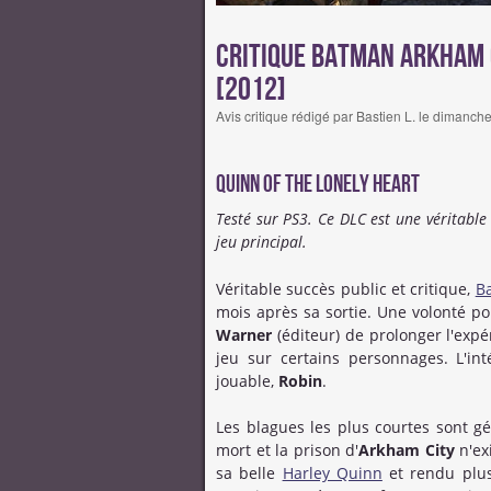
Critique Batman Arkham C
[2012]
Avis critique rédigé par Bastien L. le dimanch
Quinn of the Lonely Heart
Testé sur PS3. Ce DLC est une véritable 
jeu principal.
Véritable succès public et critique,
B
mois après sa sortie. Une volonté p
Warner
(éditeur) de prolonger l'expér
jeu sur certains personnages. L'in
jouable,
Robin
.
Les blagues les plus courtes sont g
mort et la prison d'
Arkham City
n'exi
sa belle
Harley Quinn
et rendu plu