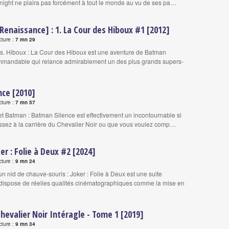
ight ne plaira pas forcément à tout le monde au vu de ses pa…
enaissance] : 1. La Cour des Hiboux #1 [2012]
cture :
7 mn 29
s. Hiboux : La Cour des Hiboux est une aventure de Batman
mandable qui relance admirablement un des plus grands supers-
nce [2010]
cture :
7 mn 57
 Batman : Batman Silence est effectivement un incontournable si
ssez à la carrière du Chevalier Noir ou que vous voulez comp…
er : Folie à Deux #2 [2024]
cture :
9 mn 24
un nid de chauve-souris : Joker : Folie à Deux est une suite
 dispose de réelles qualités cinématographiques comme la mise en
hevalier Noir Intéragle - Tome 1 [2019]
cture :
9 mn 34