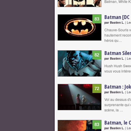
Batman, White Kn
Batman [DC R
83
par Bastien L.
| Le
Chauve-Souris v
hautement recom
héros qu…
Batman Sile
82
par Bastien L.
| Le
Hush Hush Sweet
vous vous intére
Batman : Jok
72
par Bastien L.
| Le
Vol au dessus d'
surprenante qui
scène, la …
Batman, le C
83
par Bastien L.
| Le