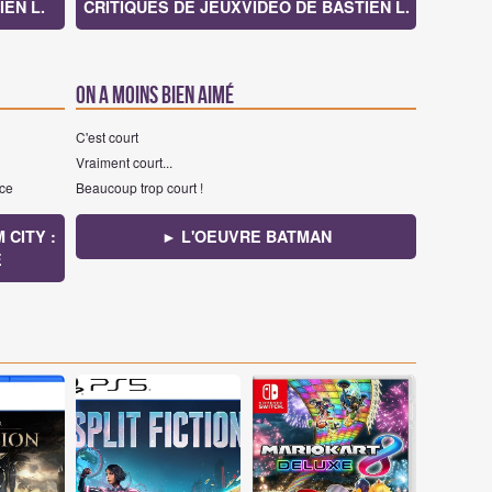
EN L.
CRITIQUES DE JEUXVIDEO DE BASTIEN L.
On a moins bien aimé
C'est court
Vraiment court...
nce
Beaucoup trop court !
 CITY :
► L'OEUVRE BATMAN
E