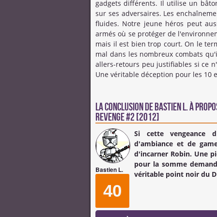
gadgets différents. Il utilise un bâ
sur ses adversaires. Les enchaînemen
fluides. Notre jeune héros peut aus
armés où se protéger de l'environne
mais il est bien trop court. On le te
mal dans les nombreux combats qu'i
allers-retours peu justifiables si ce
Une véritable déception pour les 10 
La conclusion de
Bastien L.
à propos
Revenge #2 [2012]
Si cette vengeance d'
d'ambiance et de gamepl
d'incarner Robin. Une p
pour la somme demandée
Bastien L.
véritable point noir du D
40