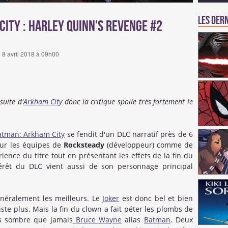
Les dern
ity : Harley Quinn's Revenge #2
e 8 avril 2018 à 09h00
suite d'
Arkham City
donc la critique spoile très fortement le
atman: Arkham City
se fendit d'un DLC narratif près de 6
our les équipes de
Rocksteady
(développeur) comme de
ience du titre tout en présentant les effets de la fin du
térêt du DLC vient aussi de son personnage principal
énéralement les meilleurs. Le
Joker
est donc bel et bien
ste plus. Mais la fin du clown a fait péter les plombs de
s sombre que jamais
Bruce Wayne
alias
Batman
. Deux