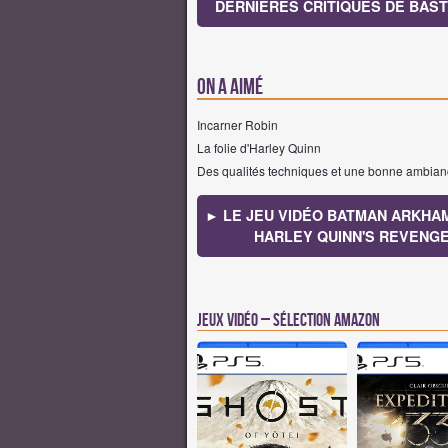
DERNIÈRES CRITIQUES DE BASTI
On a aimé
Incarner Robin
La folie d'Harley Quinn
Des qualités techniques et une bonne ambia
► LE JEU VIDÉO BATMAN ARKHAM
HARLEY QUINN'S REVENG
Jeux vidéo – Sélection Amazon