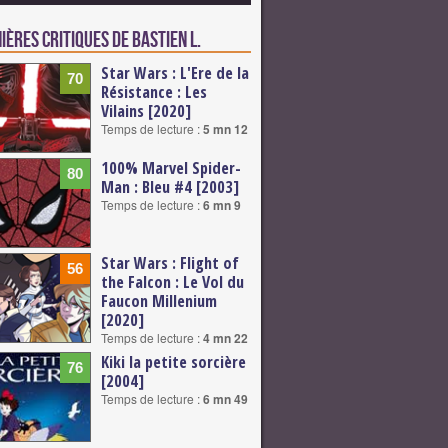
ières critiques de Bastien L.
Star Wars : L'Ere de la
70
Résistance : Les
Vilains [2020]
Temps de lecture :
5 mn 12
100% Marvel Spider-
80
Man : Bleu #4 [2003]
Temps de lecture :
6 mn 9
Star Wars : Flight of
56
the Falcon : Le Vol du
Faucon Millenium
[2020]
Temps de lecture :
4 mn 22
Kiki la petite sorcière
76
[2004]
Temps de lecture :
6 mn 49