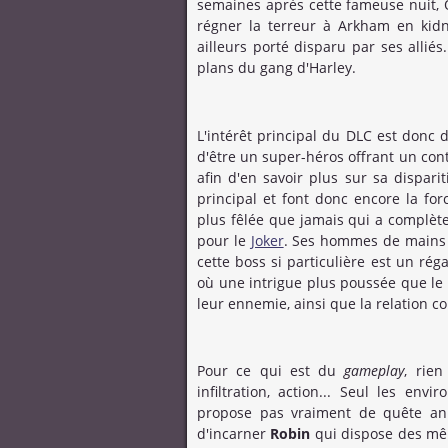
semaines après cette fameuse nuit, 
régner la terreur à Arkham en kidn
ailleurs porté disparu par ses alliés
plans du gang d'Harley.
L'intérêt principal du DLC est donc
d'être un super-héros offrant un cont
afin d'en savoir plus sur sa disparit
principal et font donc encore la for
plus fêlée que jamais qui a complèt
pour le
Joker
. Ses hommes de mains s
cette boss si particulière est un ré
où une intrigue plus poussée que le 
leur ennemie, ainsi que la relation c
Pour ce qui est du
gameplay
, rie
infiltration, action... Seul les en
propose pas vraiment de quête ann
d'incarner
Robin
qui dispose des mê