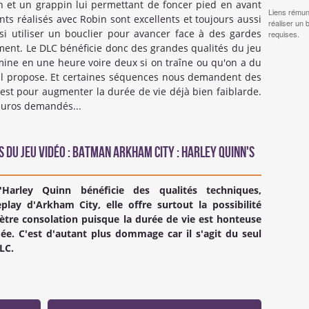
ton et un grappin lui permettant de foncer pied en avant
Liens rémun
ts réalisés avec Robin sont excellents et toujours aussi
réaliser un 
si utiliser un bouclier pour avancer face à des gardes
requises.
ment. Le DLC bénéficie donc des grandes qualités du jeu
rmine en une heure voire deux si on traîne ou qu'on a du
l propose. Et certaines séquences nous demandent des
 n'est pour augmenter la durée de vie déjà bien faiblarde.
euros demandés...
 du Jeu Vidéo : Batman Arkham City : Harley Quinn's
Harley Quinn bénéficie des qualités techniques,
ay d'Arkham City, elle offre surtout la possibilité
iètre consolation puisque la durée de vie est honteuse
. C'est d'autant plus dommage car il s'agit du seul
LC.