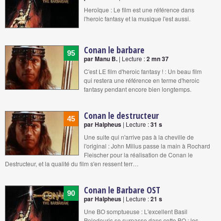
Heroïque : Le film est une référence dans
l'heroic fantasy et la musique l'est aussi.
Conan le barbare
95
par Manu B.
| Lecture :
2 mn 37
C'est LE film d'heroic fantasy ! : Un beau film
qui restera une référence en terme d'heroic
fantasy pendant encore bien longtemps.
Conan le destructeur
45
par Halpheus
| Lecture :
31 s
Une suite qui n'arrive pas à la cheville de
l'original : John Milius passe la main à Rochard
Fleischer pour la réalisation de Conan le
Destructeur, et la qualité du film s'en ressent terr…
Conan le Barbare OST
90
par Halpheus
| Lecture :
21 s
Une BO somptueuse : L'excellent Basil
Poledouris se surpasse dans cette BO : les