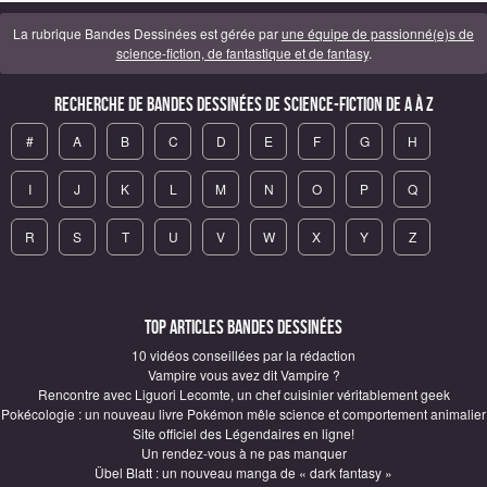
La rubrique Bandes Dessinées est gérée par
une équipe de passionné(e)s de
science-fiction, de fantastique et de fantasy
.
Recherche de Bandes Dessinées de science-fiction de A à Z
#
A
B
C
D
E
F
G
H
I
J
K
L
M
N
O
P
Q
R
S
T
U
V
W
X
Y
Z
Top articles Bandes Dessinées
10 vidéos conseillées par la rédaction
Vampire vous avez dit Vampire ?
Rencontre avec Liguori Lecomte, un chef cuisinier véritablement geek
Pokécologie : un nouveau livre Pokémon mêle science et comportement animalier
Site officiel des Légendaires en ligne!
Un rendez-vous à ne pas manquer
Übel Blatt : un nouveau manga de « dark fantasy »