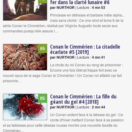
fer dans la clarté lunaire #6
par NURTHOR
| Lecture :
4 mn 53
Princesse en détresse et barbare mâle alpha...
mais sans cliché : Ce one-shot et tome 6 de la
série Conan le Cimmérien, réalisé par Virginie Augustin toute seule aux
commandes puisqu’elle assure l…
Conan le Cimmérien : La citadelle
65
écarlate #5 [2019]
par NURTHOR
| Lecture :
4 mn 41
La chute du roi Conan au rang de prisonnier :
Encore une fois Glénat frappe fort avec ce
nouvel opus de la sage Conan le Cimmérien ! Un Conan roi affaibli car fait
prisonnie…
Conan le Cimmérien : La fille du
85
géant du gel #4 [2018]
par NURTHOR
| Lecture :
2 mn 44
Un Conan ardent face à la déesse du gel : Ce
conte d'hiver mettant Conan face à sa passion
et sa faiblesse pour cette déesse rousse montre une nouvelle facette du
Cimmérien…