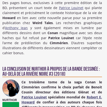
Des pages bonus, exclusives à cette première édition de la
BD, présentent un court texte de
Patrice Louinet
qui plante
clairement et précisément le contexte historique de la vie de
Howard
en lien avec cette nouvelle parue pour sa première
publication chez
Weird Tales
. Les recherches graphiques
d’
Anthony Jean
y sont également mises en lumière par
différents dessins dont un
Conan
magnifique avec ses deux
haches qui fut refusé par
Patrice Louinet
car l’épée reste
l’arme de prédilection du
Cimmérien
. D’autres superbes
illustrations de différents dessinateurs viennent compléter ce
cahier bonus.
La conclusion de
NURTHOR
à propos de la Bande Dessinée :
Au-delà de la rivière noire #3 [2018]
Ce troisième tome de la saga
Conan
le
Cimmérien confirme le choix parfait de
Benoit
Cousin
directeur des éditions
Glénat
et de
Patrice Louinet
spécialiste mondial de
Robert E.
NURTHOR
Howard
de confier à des auteurs chaque fois