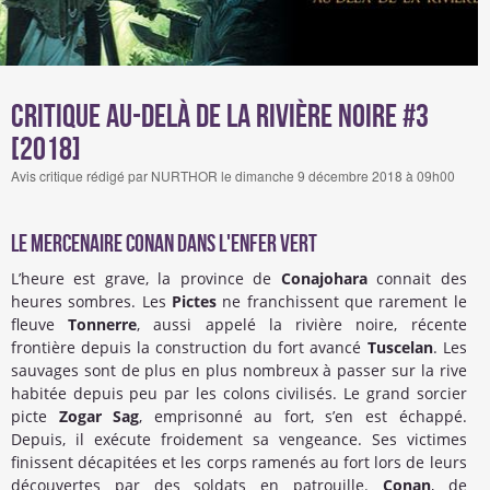
Critique Au-delà de la rivière noire #3
[2018]
Avis critique rédigé par NURTHOR le dimanche 9 décembre 2018 à 09h00
Le mercenaire Conan dans l'enfer vert
L’heure est grave, la province de
Conajohara
connait des
heures sombres. Les
Pictes
ne franchissent que rarement le
fleuve
Tonnerre
, aussi appelé la rivière noire, récente
frontière depuis la construction du fort avancé
Tuscelan
. Les
sauvages sont de plus en plus nombreux à passer sur la rive
habitée depuis peu par les colons civilisés. Le grand sorcier
picte
Zogar Sag
, emprisonné au fort, s’en est échappé.
Depuis, il exécute froidement sa vengeance. Ses victimes
finissent décapitées et les corps ramenés au fort lors de leurs
découvertes par des soldats en patrouille.
Conan
, de