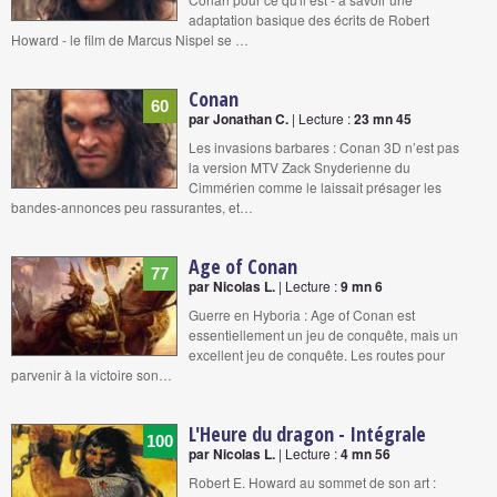
adaptation basique des écrits de Robert
Howard - le film de Marcus Nispel se …
Conan
60
par Jonathan C.
| Lecture :
23 mn 45
Les invasions barbares : Conan 3D n’est pas
la version MTV Zack Snyderienne du
Cimmérien comme le laissait présager les
bandes-annonces peu rassurantes, et…
Age of Conan
77
par Nicolas L.
| Lecture :
9 mn 6
Guerre en Hyboria : Age of Conan est
essentiellement un jeu de conquête, mais un
excellent jeu de conquête. Les routes pour
parvenir à la victoire son…
L'Heure du dragon - Intégrale
100
par Nicolas L.
| Lecture :
4 mn 56
Robert E. Howard au sommet de son art :