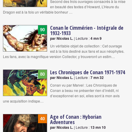
Second des trois ouvrages consacrés à la mise
en beauté des textes d’Howard, L’Heure du
Dragon est à la fois un véritable bonheur …
Conan le Cimmérien - Intégrale de
90
1932-1933
par Nicolas L.
| Lecture :
4 mn 9
Un véritable objet de collection : Cet ouvrage
est à la fois destiné aux fans et aux néophytes.
Les fans, avec la magnifique version Collector, y trouveront un estim…
Les Chroniques de Conan 1971-1974
80
par Nicolas L.
| Lecture :
7 mn 32
Conan vu par Marvel : Les Chroniques de
Conan a beau ne présenter rien d’inédit, ni
d’exceptionnel en soi, elles sont à mon avis
une acquisition indispe…
Age of Conan : Hyborian
40
Adventures
par Nicolas L.
| Lecture :
13 mn 10