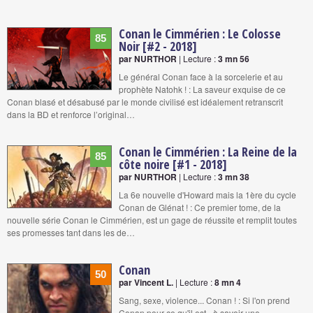
Conan le Cimmérien : Le Colosse
85
Noir [#2 - 2018]
par NURTHOR
| Lecture :
3 mn 56
Le général Conan face à la sorcelerie et au
prophète Natohk ! : La saveur exquise de ce
Conan blasé et désabusé par le monde civilisé est idéalement retranscrit
dans la BD et renforce l’original…
Conan le Cimmérien : La Reine de la
85
côte noire [#1 - 2018]
par NURTHOR
| Lecture :
3 mn 38
La 6e nouvelle d'Howard mais la 1ère du cycle
Conan de Glénat ! : Ce premier tome, de la
nouvelle série Conan le Cimmérien, est un gage de réussite et remplit toutes
ses promesses tant dans les de…
Conan
50
par Vincent L.
| Lecture :
8 mn 4
Sang, sexe, violence... Conan ! : Si l'on prend
Conan pour ce qu'il est - à savoir une