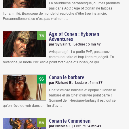
La baudruche barbaresque, ou mes premiers
pas dans AoC : Age of Conan ne fait pas
l’unanimité. Beaucoup de monde lui reproche d’être trop instancié.
Personnellement, ce n’est pas vraiment…
Age of Conan : Hyborian
75
Adventures
par Sylvain T.
| Lecture :
5 mn 47
Avis partagé : La partie PvE, pas assez
communautaire et trop linéaire, déçoit. En
revanche, le mode PvP est le point fort d'Age of Conan, ce qui…
Conan le barbare
96
par Richard B.
| Lecture :
4 mn 37
Chef d’œuvre barbare et épique : Conan le
barbare et un Chef d’œuvre point barre !
Sommet de l’Héroïque-fantasy il est tout ce
qu’on rêve de voir dans un film d’av…
Conan le Cimmérien
65
par Nicolas L.
| Lecture :
4 mn 41