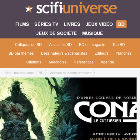
FILMS
SÉRIES TV
LIVRES
JEUX VIDÉO
BD
JEUX DE SOCIÉTÉ
MUSIQUE
Critiques de BD
Actualités BD
BD en magasin
Top BD
BD par thèmes
Dessinateurs & scénaristes
Editeurs
Planches
Citations
Anecdotes
Références
Agenda
Scifi-Universe.com
BD
Critiques de bande dessinée
Au-delà de la rivière noire
NURTHOR