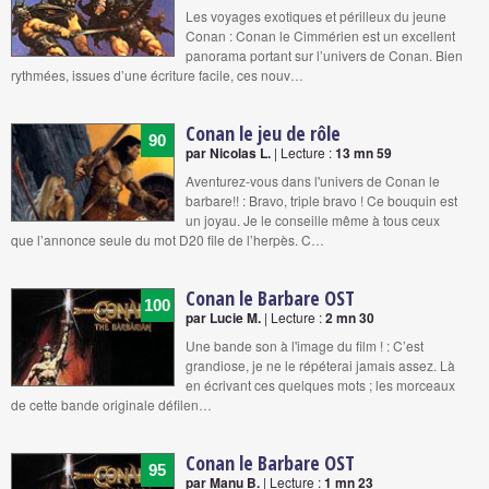
Les voyages exotiques et périlleux du jeune
Conan : Conan le Cimmérien est un excellent
panorama portant sur l’univers de Conan. Bien
rythmées, issues d’une écriture facile, ces nouv…
Conan le jeu de rôle
90
par Nicolas L.
| Lecture :
13 mn 59
Aventurez-vous dans l'univers de Conan le
barbare!! : Bravo, triple bravo ! Ce bouquin est
un joyau. Je le conseille même à tous ceux
que l’annonce seule du mot D20 file de l’herpès. C…
Conan le Barbare OST
100
par Lucie M.
| Lecture :
2 mn 30
Une bande son à l'image du film ! : C’est
grandiose, je ne le répéterai jamais assez. Là
en écrivant ces quelques mots ; les morceaux
de cette bande originale défilen…
Conan le Barbare OST
95
par Manu B.
| Lecture :
1 mn 23