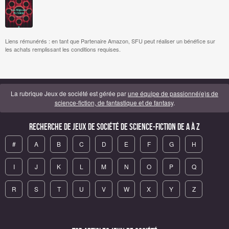
Liens rémunérés : en tant que Partenaire Amazon, SFU peut réaliser un bénéfice sur
les achats remplissant les conditions requises.
La rubrique Jeux de société est gérée par
une équipe de passionné(e)s de
science-fiction, de fantastique et de fantasy
.
Recherche de Jeux de société de science-fiction de A à Z
#
A
B
C
D
E
F
G
H
I
J
K
L
M
N
O
P
Q
R
S
T
U
V
W
X
Y
Z