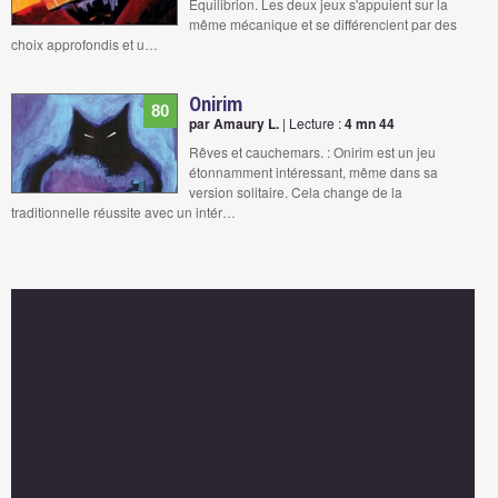
Equilibrion. Les deux jeux s'appuient sur la
même mécanique et se différencient par des
choix approfondis et u…
Onirim
80
par Amaury L.
| Lecture :
4 mn 44
Rêves et cauchemars. : Onirim est un jeu
étonnamment intéressant, même dans sa
version solitaire. Cela change de la
traditionnelle réussite avec un intér…