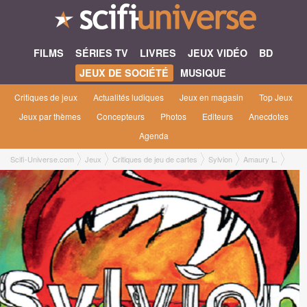
FILMS
SÉRIES TV
LIVRES
JEUX VIDÉO
BD
JEUX DE SOCIÉTÉ
MUSIQUE
Critiques de jeux
Actualités ludiques
Jeux en magasin
Top Jeux
Jeux par thèmes
Concepteurs
Photos
Editeurs
Anecdotes
Agenda
Scifi-Universe.com
Jeux
Critiques de jeu de cartes
Sylvion
Amaury L.