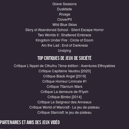
Grave Seasons
Duskfade
Rivage
CloverPit
Wild Blue Skies
Story of Abandoned School - Silent Escape Horror
Two Worlds II : Shattered Embrace
Kingdom Under Fire : Circle of Doom
Arc the Lad : End of Darkness
Undying
Top critiques de Jeux de société
Critique L'Appel de Cthulhu 7ème édition : Aventures Effroyables
Critique Capitaine Vaudou [2020]
Critique Black Angel [2019]
Critique Horreur Liminale #1
Critique Titanium Wars
Critique La demeure de R'lyeh
Critique Bimbo [2014]
Critique Le Seigneur des Anneaux
Critique World of Warcraft - Le jeu de plateau
Critique Starcraft: le jeu de plateau
Partenaires et amis des jeux vidéo