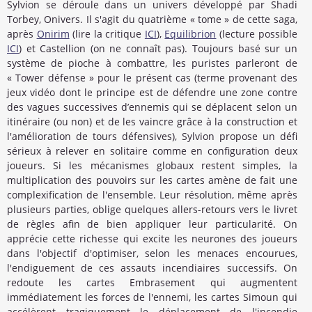
Sylvion se déroule dans un univers développé par Shadi
Torbey, Onivers. Il s'agit du quatrième « tome » de cette saga,
après
Onirim
(lire la critique
ICI
),
Equilibrion
(lecture possible
ICI
) et Castellion (on ne connaît pas). Toujours basé sur un
système de pioche à combattre, les puristes parleront de
« Tower défense » pour le présent cas (terme provenant des
jeux vidéo dont le principe est de défendre une zone contre
des vagues successives d’ennemis qui se déplacent selon un
itinéraire (ou non) et de les vaincre grâce à la construction et
l'amélioration de tours défensives), Sylvion propose un défi
sérieux à relever en solitaire comme en configuration deux
joueurs. Si les mécanismes globaux restent simples, la
multiplication des pouvoirs sur les cartes amène de fait une
complexification de l'ensemble. Leur résolution, même après
plusieurs parties, oblige quelques allers-retours vers le livret
de règles afin de bien appliquer leur particularité. On
apprécie cette richesse qui excite les neurones des joueurs
dans l'objectif d'optimiser, selon les menaces encourues,
l'endiguement de ces assauts incendiaires successifs. On
redoute les cartes Embrasement qui augmentent
immédiatement les forces de l'ennemi, les cartes Simoun qui
accélèrent tragiquement le déplacement de l'incendie