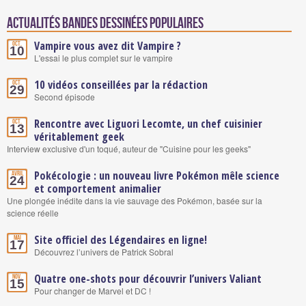
Actualités Bandes Dessinées populaires
Vampire vous avez dit Vampire ?
Oct.
10
L'essai le plus complet sur le vampire
10 vidéos conseillées par la rédaction
Oct.
29
Second épisode
Rencontre avec Liguori Lecomte, un chef cuisinier
Oct.
13
véritablement geek
Interview exclusive d'un toqué, auteur de "Cuisine pour les geeks"
Pokécologie : un nouveau livre Pokémon mêle science
Avril
24
et comportement animalier
Une plongée inédite dans la vie sauvage des Pokémon, basée sur la
science réelle
Site officiel des Légendaires en ligne!
Mai
17
Découvrez l’univers de Patrick Sobral
Quatre one-shots pour découvrir l’univers Valiant
Nov.
15
Pour changer de Marvel et DC !