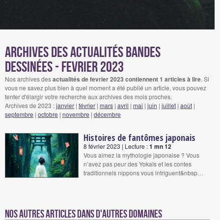
Archives des actualités bandes
dessinées - fevrier 2023
Nos archives des
actualités de fevrier 2023 contiennent 1 articles à lire
. Si
vous ne savez plus bien à quel moment a été publié un article, vous pouvez
tenter d'élargir votre recherche aux archives des mois proches.
Archives de 2023 :
janvier
|
février
|
mars
|
avril
|
mai
|
juin
|
juillet
|
août
|
septembre
|
octobre
|
novembre
|
décembre
Histoires de fantômes japonais
8 février 2023 | Lecture :
1 mn 12
Vous aimez la mythologie japonaise ? Vous
n’avez pas peur des Yokaïs et les contes
traditionnels nippons vous intriguent&nbsp…
Nos autres articles dans d'autres domaines