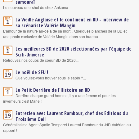
samouraï
Le nouveau one-shot de chez Ankama
La Vieille Anglaise et le continent en BD - interview de
Sept.
1
sa scénariste Valérie Mangin
L'amour de la nature au-delà de sa mort... Quelques planches de la BD et
une photo exclusive de Valérie Mangin dans son bureau
Les meilleures BD de 2020 sélectionnées par l'équipe de
Jan.
1
Scifi-Universe
Retrouvez nos coups de coeur BD de 2020...
Le noël de SFU !
Déc.
19
Que voulez-vous trouver sous le sapin ?...
Le Petit Derrière de l'Histoire en BD
Avril
1
Derrière chaque grand homme, il y a une femme et pour les
inventeurs c'est Marie !
Entretien avec Laurent Rambour, chef des Editions du
Mars
19
Troisième Oeil
Généralissime Agent Spatio-Temporel Laurent Rambour du JdR Valérian au
rapport !