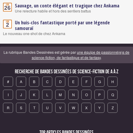
Sauvage, un conte élégant et tragique chez Ankama
Jan.
26
Une relecture habile et hors des sentiers battus
Un huis-clos fantastique porté par une légende
Jan.
2
samouraï
Le nouveau one-shot de chez Ankama
La rubrique Bandes Dessinées est gérée par
une équipe de passionné(e)s de
science-fiction, de fantastique et de fantasy
.
Recherche de Bandes Dessinées de science-fiction de A à Z
#
A
B
C
D
E
F
G
H
I
J
K
L
M
N
O
P
Q
R
S
T
U
V
W
X
Y
Z
Top articles Bandes Dessinées