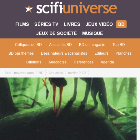
FILMS
SÉRIES TV
LIVRES
JEUX VIDÉO
BD
JEUX DE SOCIÉTÉ
MUSIQUE
Critiques de BD
Actualités BD
BD en magasin
Top BD
BD par thèmes
Dessinateurs & scénaristes
Editeurs
Planches
Citations
Anecdotes
Références
Agenda
Scifi-Universe.com
BD
Actualités
fevrier 2023