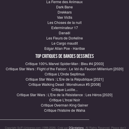
La Ferme des Animaux
Dark Bane
Drekkars
Vae Victis
Les Choses de la nuit
Exterminateur 17
Danaël
Les Fleurs de Dorkéïne
Le Cargo maudit
Edgar Allan Poe - Hantise
Top critiques de Bandes Dessinées
Critique 100% Marvel Spider-Man : Bleu #4 [2003]
Critique Star Wars : Flight of the Falcon : Le Vol du Faucon Millenium [2020]
Critique L'Onde Septimus
Critique Star Wars : L'Ere de la République [2021]
Critique Walking Dead : Monstrueux #5 [2008]
Critique Lucille...
Critique Star Wars : L'Ere de la Résistance : Les Héros [2020]
Critique L'Incal Noir
Critique Overman King Gainer
Critique l'histoire de Waha
Copyright SciFi-Universe.com (1996-2026). Créé par
DQcréations
. All Rights Reserved. Please don’t