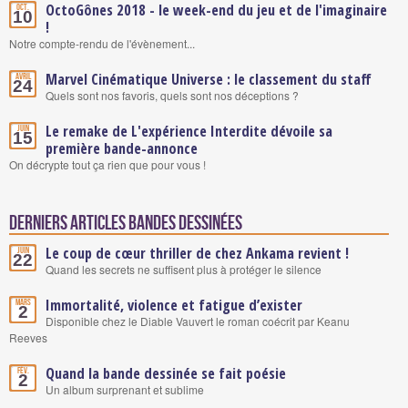
OctoGônes 2018 - le week-end du jeu et de l'imaginaire
Oct.
10
!
Notre compte-rendu de l'évènement...
Marvel Cinématique Universe : le classement du staff
Avril
24
Quels sont nos favoris, quels sont nos déceptions ?
Le remake de L'expérience Interdite dévoile sa
Juin
15
première bande-annonce
On décrypte tout ça rien que pour vous !
Derniers articles Bandes Dessinées
Le coup de cœur thriller de chez Ankama revient !
Juin
22
Quand les secrets ne suffisent plus à protéger le silence
Immortalité, violence et fatigue d’exister
Mars
2
Disponible chez le Diable Vauvert le roman coécrit par Keanu
Reeves
Quand la bande dessinée se fait poésie
Fév.
2
Un album surprenant et sublime