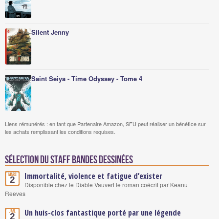
Silent Jenny
Saint Seiya - Time Odyssey - Tome 4
Liens rémunérés : en tant que Partenaire Amazon, SFU peut réaliser un bénéfice sur
les achats remplissant les conditions requises.
Sélection du staff Bandes Dessinées
Immortalité, violence et fatigue d’exister
Mars
2
Disponible chez le Diable Vauvert le roman coécrit par Keanu
Reeves
Un huis-clos fantastique porté par une légende
Jan.
2