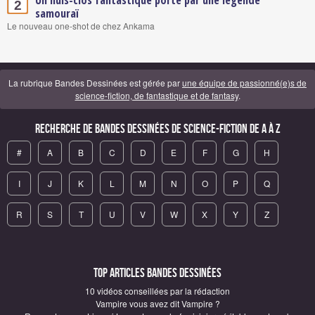
2
samouraï
Le nouveau one-shot de chez Ankama
La rubrique Bandes Dessinées est gérée par
une équipe de passionné(e)s de
science-fiction, de fantastique et de fantasy
.
Recherche de Bandes Dessinées de science-fiction de A à Z
#
A
B
C
D
E
F
G
H
I
J
K
L
M
N
O
P
Q
R
S
T
U
V
W
X
Y
Z
Top articles Bandes Dessinées
10 vidéos conseillées par la rédaction
Vampire vous avez dit Vampire ?