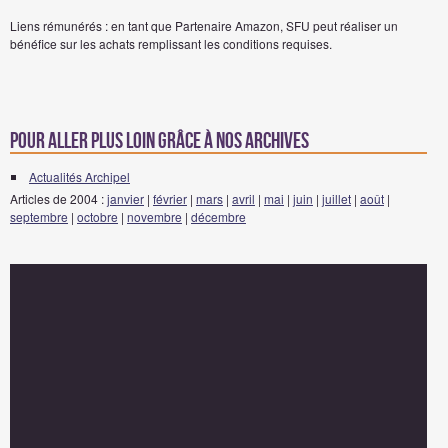
Liens rémunérés : en tant que Partenaire Amazon, SFU peut réaliser un
bénéfice sur les achats remplissant les conditions requises.
Pour aller plus loin grâce à nos archives
Actualités Archipel
Articles de 2004 :
janvier
|
février
|
mars
|
avril
|
mai
|
juin
|
juillet
|
août
|
septembre
|
octobre
|
novembre
|
décembre