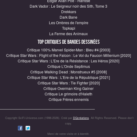
Edgar Allan Poe - Hantise
Dark Vador : Le Seigneur noir des Sith, Tome 3
Drekkars
Dark Bane
Les Ombres de l'empire
Topkapi
La Ferme des Animaux
Top critiques de Bandes Dessinées
Critique 100% Marvel Spider-Man : Bleu #4 [2003]
Critique Star Wars : Flight of the Falcon : Le Vol du Faucon Millenium [2020]
Critique Star Wars : L'Ere de la Résistance : Les Héros [2020]
Critique L'Onde Septimus
Critique Walking Dead : Monstrueux #5 [2008]
Critique Star Wars : L'Ere de la République [2021]
Critique Star Wars : Tie Fighter [2020]
Critique Overman King Gainer
Critique Le grimoire d'Haleth
Critique Frères ennemis
Copyright SciFi-Universe.com (1996-2026). Créé par
DQcréations
. All Rights Reserved. Please don’t
copy.
Merci de votre visite et à bientôt.