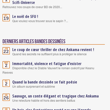
Scifi-Universe
Retrouvez nos coups de coeur BD de 2020...
Le noël de SFU !
Déc.
19
Que voulez-vous trouver sous le sapin ?...
Derniers articles Bandes Dessinées
Le coup de cœur thriller de chez Ankama revient !
Juin
22
Quand les secrets ne suffisent plus à protéger le silence
Immortalité, violence et fatigue d’exister
Mars
2
Disponible chez le Diable Vauvert le roman coécrit par Keanu
Reeves
Quand la bande dessinée se fait poésie
Fév.
2
Un album surprenant et sublime
Sauvage, un conte élégant et tragique chez Ankama
Jan.
26
Une relecture habile et hors des sentiers battus
Un huis-clos fantastique porté par une légende
Jan.