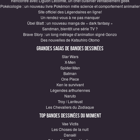
Rencontre avec Liguori Lecomte, un chef cuisinier véritablement geek
Pokécologie : un nouveau livre Pokémon mêle science et comportement animalier
Site officiel des Légendaires en ligne!
Un rendez-vous à ne pas manquer
Übel Blatt : un nouveau manga de « dark fantasy »
Sandman, bientôt une série TV ?
Brave Story : un long métrage d’animation signé Gonzo
Des nouvelles de Katsuhiro Otomo
Grandes sagas de Bandes Dessinées
Star Wars
X-Men
Spider-Man
Batman
One Piece
Ken le survivant
Légendes arthuriennes
Naruto
Troy / Lanfeust
Les Chevaliers du Zodiaque
Top Bandes Dessinées du moment
Vae Victis
Les Choses de la nuit
Danaël