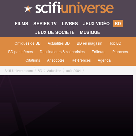
FILMS
SÉRIES TV
LIVRES
JEUX VIDÉO
BD
JEUX DE SOCIÉTÉ
MUSIQUE
Critiques de BD
Actualités BD
BD en magasin
Top BD
BD par thèmes
Dessinateurs & scénaristes
Editeurs
Planches
Citations
Anecdotes
Références
Agenda
Scifi-Universe.com
BD
Actualités
août 2004
Rencontre avec ... Corbeyran