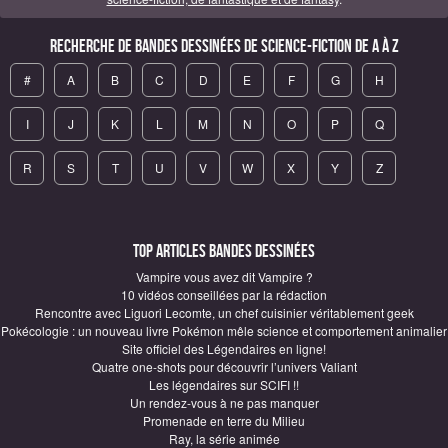
Recherche de Bandes Dessinées de science-fiction de A à Z
#
A
B
C
D
E
F
G
H
I
J
K
L
M
N
O
P
Q
R
S
T
U
V
W
X
Y
Z
Top articles Bandes Dessinées
Vampire vous avez dit Vampire ?
10 vidéos conseillées par la rédaction
Rencontre avec Liguori Lecomte, un chef cuisinier véritablement geek
Pokécologie : un nouveau livre Pokémon mêle science et comportement animalier
Site officiel des Légendaires en ligne!
Quatre one-shots pour découvrir l’univers Valiant
Les légendaires sur SCIFI !!
Un rendez-vous à ne pas manquer
Promenade en terre du Milieu
Ray, la série animée