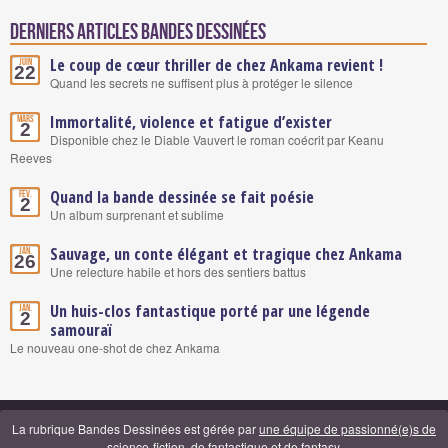
Derniers articles Bandes Dessinées
Le coup de cœur thriller de chez Ankama revient !
Juin
22
Quand les secrets ne suffisent plus à protéger le silence
Immortalité, violence et fatigue d’exister
Mars
2
Disponible chez le Diable Vauvert le roman coécrit par Keanu
Reeves
Quand la bande dessinée se fait poésie
Fév.
2
Un album surprenant et sublime
Sauvage, un conte élégant et tragique chez Ankama
Jan.
26
Une relecture habile et hors des sentiers battus
Un huis-clos fantastique porté par une légende
Jan.
2
samouraï
Le nouveau one-shot de chez Ankama
La rubrique Bandes Dessinées est gérée par
une équipe de passionné(e)s de
science-fiction, de fantastique et de fantasy
.