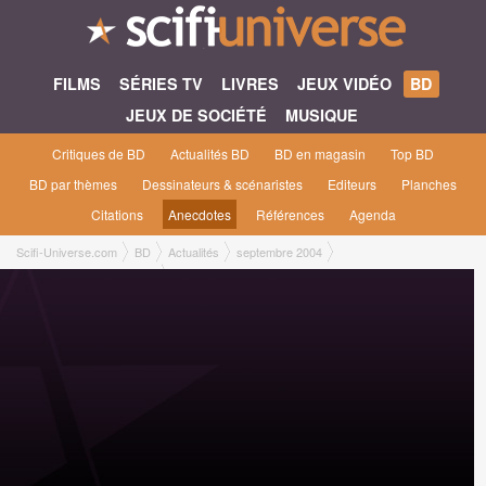
FILMS
SÉRIES TV
LIVRES
JEUX VIDÉO
BD
JEUX DE SOCIÉTÉ
MUSIQUE
Critiques de BD
Actualités BD
BD en magasin
Top BD
BD par thèmes
Dessinateurs & scénaristes
Editeurs
Planches
Citations
Anecdotes
Références
Agenda
Scifi-Universe.com
BD
Actualités
septembre 2004
Raphaël Drommelschlager