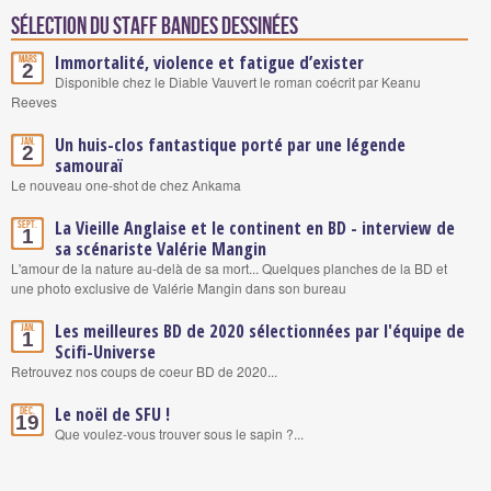
Sélection du staff Bandes Dessinées
Immortalité, violence et fatigue d’exister
Mars
2
Disponible chez le Diable Vauvert le roman coécrit par Keanu
Reeves
Un huis-clos fantastique porté par une légende
Jan.
2
samouraï
Le nouveau one-shot de chez Ankama
La Vieille Anglaise et le continent en BD - interview de
Sept.
1
sa scénariste Valérie Mangin
L'amour de la nature au-delà de sa mort... Quelques planches de la BD et
une photo exclusive de Valérie Mangin dans son bureau
Les meilleures BD de 2020 sélectionnées par l'équipe de
Jan.
1
Scifi-Universe
Retrouvez nos coups de coeur BD de 2020...
Le noël de SFU !
Déc.
19
Que voulez-vous trouver sous le sapin ?...