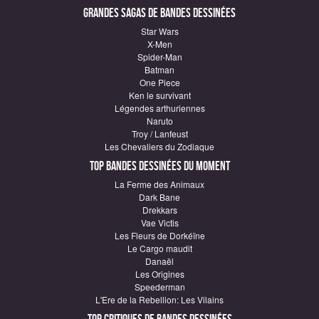
Grandes sagas de Bandes Dessinées
Star Wars
X-Men
Spider-Man
Batman
One Piece
Ken le survivant
Légendes arthuriennes
Naruto
Troy / Lanfeust
Les Chevaliers du Zodiaque
Top Bandes Dessinées du moment
La Ferme des Animaux
Dark Bane
Drekkars
Vae Victis
Les Fleurs de Dorkéïne
Le Cargo maudit
Danaël
Les Origines
Speederman
L'Ere de la Rebellion: Les Vilains