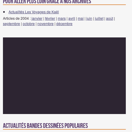
Pour aller plus loin grâce à nos archives
Actualités Les Voyages de Kaël
Articles de 2004 :
janvier
|
février
|
mars
|
avril
|
mai
|
juin
|
juillet
|
août
|
septembre
|
octobre
|
novembre
|
décembre
Actualités Bandes Dessinées populaires