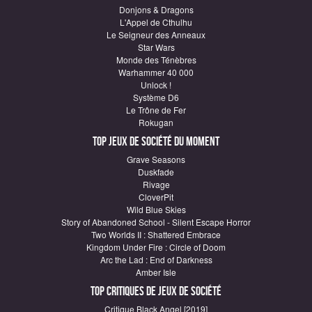
Donjons & Dragons
L'Appel de Cthulhu
Le Seigneur des Anneaux
Star Wars
Monde des Ténèbres
Warhammer 40 000
Unlock !
Système D6
Le Trône de Fer
Rokugan
Top Jeux de société du moment
Grave Seasons
Duskfade
Rivage
CloverPit
Wild Blue Skies
Story of Abandoned School - Silent Escape Horror
Two Worlds II : Shattered Embrace
Kingdom Under Fire : Circle of Doom
Arc the Lad : End of Darkness
Amber Isle
Top critiques de Jeux de société
Critique Black Angel [2019]