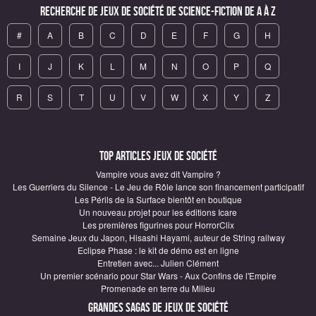
Recherche de Jeux de société de science-fiction de A à Z
#
A
B
C
D
E
F
G
H
I
J
K
L
M
N
O
P
Q
R
S
T
U
V
W
X
Y
Z
Top articles Jeux de société
Vampire vous avez dit Vampire ?
Les Guerriers du Silence - Le Jeu de Rôle lance son financement participatif
Les Périls de la Surface bientôt en boutique
Un nouveau projet pour les éditions Icare
Les premières figurines pour HorrorClix
Semaine Jeux du Japon, Hisashi Hayami, auteur de String railway
Eclipse Phase : le kit de démo est en ligne
Entretien avec... Julien Clément
Un premier scénario pour Star Wars - Aux Confins de l'Empire
Promenade en terre du Milieu
Grandes sagas de Jeux de société