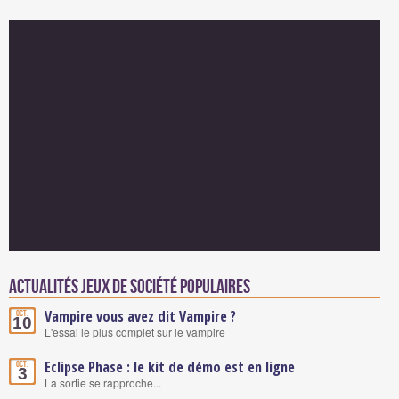
Actualités Jeux de société populaires
Vampire vous avez dit Vampire ?
Oct.
10
L'essai le plus complet sur le vampire
Eclipse Phase : le kit de démo est en ligne
Oct.
3
La sortie se rapproche...