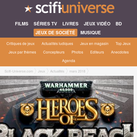
FILMS
SÉRIES TV
LIVRES
JEUX VIDÉO
BD
JEUX DE SOCIÉTÉ
MUSIQUE
Critiques de jeux
Actualités ludiques
Jeux en magasin
Top Jeux
Jeux par thèmes
Concepteurs
Photos
Editeurs
Anecdotes
Agenda
Scifi-Universe.com
Jeux
Actualités
mars 2018
Premier contact avec Warhammer 40,000 : Heroes of Black Reach