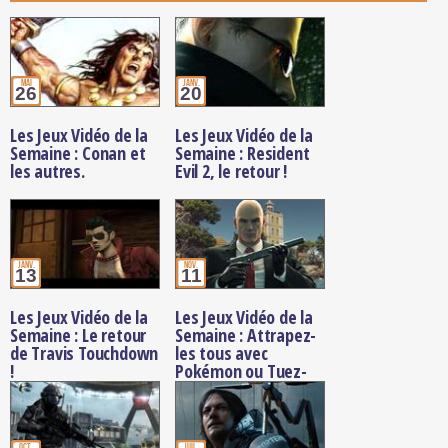
mai
janv.
26
20
Les Jeux Vidéo de la
Les Jeux Vidéo de la
Semaine : Conan et
Semaine : Resident
les autres.
Evil 2, le retour !
janv.
nov.
13
11
Les Jeux Vidéo de la
Les Jeux Vidéo de la
Semaine : Le retour
Semaine : Attrapez-
de Travis Touchdown
les tous avec
!
Pokémon ou Tuez-
les tous avec Hitman
!
oct.
juil.