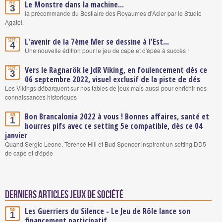
Le Monstre dans la machine...
Fév.
3
la précommande du Bestiaire des Royaumes d'Acier par le Studio
Agate!
L'avenir de la 7ème Mer se dessine à l'Est...
Sept.
4
Une nouvelle édition pour le jeu de cape et d'épée à succès !
Vers le Ragnarök le JdR Viking, en foulencement dés ce
Sept.
3
06 septembre 2022, visuel exclusif de la piste de dés
Les Vikings débarquent sur nos tables de jeux mais aussi pour enrichir nos
connaissances historiques
Bon Brancalonia 2022 à vous ! Bonnes affaires, santé et
Jan.
1
bourres pifs avec ce setting 5e compatible, dès ce 04
janvier
Quand Sergio Leone, Terence Hill et Bud Spencer inspirent un setting DD5
de cape et d'épée
Derniers articles Jeux de société
Les Guerriers du Silence - Le Jeu de Rôle lance son
Mai
1
financement participatif