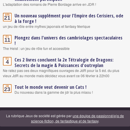
L'adaptation des romans de Pierre Bordage arrive en JDR !
Un nouveau supplément pour l'Empire des Cerisiers, ode
Avril
21
à la forge !
un jeu de rôle entre mythes japonais et fantasy féerique
Plongez dans l'univers des cambriolages spectaculaires
Fév.
11
!
The Heist : un jeu de rôle fun et accessible
Ces 2 livres concluent la 2e Tétralogie de Dragons:
Fév.
4
Secrets de la magie & Puissances d'outreplan
Ne ratez pas ces deux magnifiques ouvrages de JdR pour la 5 éd. du plus
vieux JdR au monde mais décidez vous avant ce 06 février à 22h00
Tout le monde veut devenir un Cats !
Jan.
23
Du nouveau dans la gamme de jdr la plus miaou !
La rubrique Jeux de société est gérée par
une équipe de passionné(e)s de
science-fiction, de fantastique et de fantasy
.