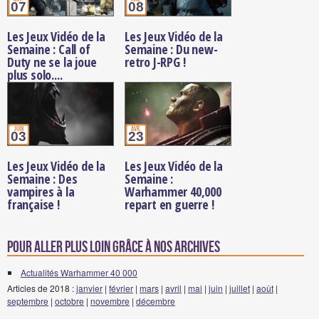
07
08
Les Jeux Vidéo de la
Les Jeux Vidéo de la
Semaine : Call of
Semaine : Du new-
Duty ne se la joue
retro J-RPG !
plus solo....
juin
avr.
03
23
Les Jeux Vidéo de la
Les Jeux Vidéo de la
Semaine : Des
Semaine :
vampires à la
Warhammer 40,000
française !
repart en guerre !
Pour aller plus loin grâce à nos archives
Actualités Warhammer 40 000
Articles de 2018 :
janvier
|
février
|
mars
|
avril
|
mai
|
juin
|
juillet
|
août
|
septembre
|
octobre
|
novembre
|
décembre