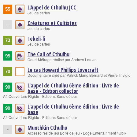
L'Appel de Cthulhu JCC
55
Jeu de cartes
Créatures et Cultistes
-
Jeu de cartes
Tekeli-li
73
Jeu de cartes
The Call of Cthulhu
95
Court-Métrage réalisé par Andrew Leman
Le cas Howard Phillips Lovecraft
70
Documentaire créé par Patrick Mario Bernard et Pierre Trividic
L'appel de Cthulhu 6ème édition : Livre de
90
base - Edition collector
A4 Couverture Rigide - Editions Sans-détour
L'appel de Cthulhu 6ème édition : Livre de
90
base
A4 Couverture Rigide - Editions Sans-détour
Munchkin Cthulhu
-
Accessoires de jeu Boîte de jeu - Edge Entertainment / Ubik