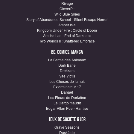
Rivage
CloverPit
Wild Blue Skies
Story of Abandoned School - Silent Escape Horror
Amber Isle
Kingdom Under Fire : Circle of Doom
Arc the Lad : End of Darkness
Two Worlds II : Shattered Embrace
BD, Comics, Manga
La Ferme des Animaux
Dark Bane
Drekkars
Vae Victis
Les Choses de la nuit
Exterminateur 17
Danaël
Les Fleurs de Dorkéïne
Le Cargo maudit
Edgar Allan Poe - Hantise
Jeux de société & JDR
Grave Seasons
Duskfade