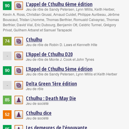
L'appel de Cthulhu 6ème édition
90
Jeu de rôle de Sandy Petersen, Lynn Willis, Keith Herber,
Kevin A. Ross, Christian Grussi, Arnaud Cuidet, Philippe Auribeau, Jérôme
Bouscaut, Tristan Lhomme, Thomas Berthier, Romuald Calvayrac, Thomas
Berthier, David Vial, Eric Dubourg, Benjamin Ott, Celdric Turmel, Grégory
Privat, Guilhem Arbaret et Samuel Tarapacki
Cthulhu
74
Jeu de rôle de Robin D. Laws et Kenneth Hite
L'Appel de Cthulhu D20
-
Jeu de rôle de Monte J. Cook et John Tynes
L'Appel de Cthulhu 5ème édition
90
Jeu de rôle de Sandy Petersen, Lynn Willis et Keith Herber
Delta Green 1ère édition
-
Jeu de rôle
Cthulhu : Death May Die
85
Jeu de société
Cthulhu dice
52
Jeu de société
Les demeures de l'épouvante