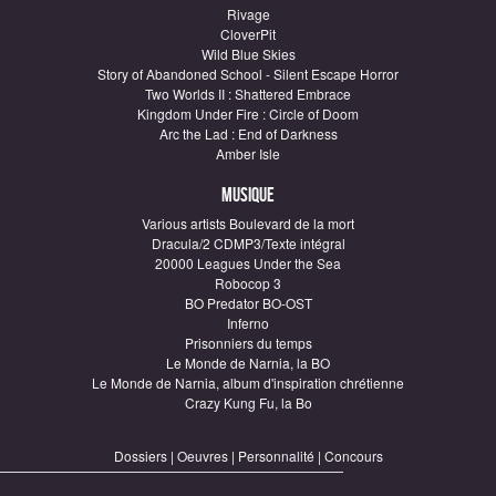
Rivage
CloverPit
Wild Blue Skies
Story of Abandoned School - Silent Escape Horror
Two Worlds II : Shattered Embrace
Kingdom Under Fire : Circle of Doom
Arc the Lad : End of Darkness
Amber Isle
Musique
Various artists Boulevard de la mort
Dracula/2 CDMP3/Texte intégral
20000 Leagues Under the Sea
Robocop 3
BO Predator BO-OST
Inferno
Prisonniers du temps
Le Monde de Narnia, la BO
Le Monde de Narnia, album d'inspiration chrétienne
Crazy Kung Fu, la Bo
Dossiers
|
Oeuvres
|
Personnalité
|
Concours