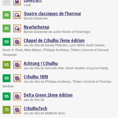
Lovecraft
-
Livre
Quatre classiques de l'horreur
86
Bande Dessinée
Nyarlathotep
85
Bande Dessinée de Julien Noirel et Rotomago
L'Appel de Cthulhu 7ème édition
90
Jeu de rôle de Sandy Petersen, Lynn Willis, Keith Herber,
Kevin A. Ross, Mike Mason, Philippe Auribeau, Tristan Lhomme et Samuel
Tarapacki
Achtung ! Cthulhu
65
Jeu de rôle de Kenneth Hite, Sarah Newton et Lynne Hardy
Cthulhu 1890
90
Jeu de rôle de Philippe Auribeau, Tristan Lhomme et Thomas
Berthier
Delta Green 2ème édition
95
Jeu de rôle de
CthulhuTech
70
Jeu de rôle de Matthew Grau