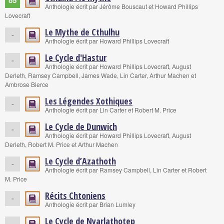
85
Anthologie écrit par Jérôme Bouscaut et Howard Phillips
Lovecraft
Le Mythe de Cthulhu
-
Anthologie écrit par Howard Phillips Lovecraft
Le Cycle d'Hastur
-
Anthologie écrit par Howard Phillips Lovecraft, August
Derleth, Ramsey Campbell, James Wade, Lin Carter, Arthur Machen et
Ambrose Bierce
Les Légendes Xothiques
-
Anthologie écrit par Lin Carter et Robert M. Price
Le Cycle de Dunwich
-
Anthologie écrit par Howard Phillips Lovecraft, August
Derleth, Robert M. Price et Arthur Machen
Le Cycle d’Azathoth
-
Anthologie écrit par Ramsey Campbell, Lin Carter et Robert
M. Price
Récits Chtoniens
-
Anthologie écrit par Brian Lumley
Le Cycle de Nyarlathotep
-