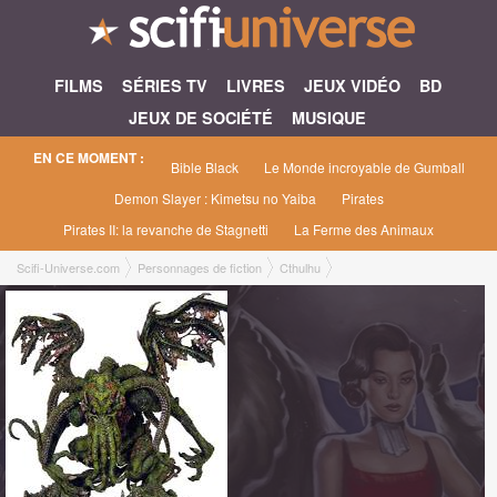
FILMS
SÉRIES TV
LIVRES
JEUX VIDÉO
BD
JEUX DE SOCIÉTÉ
MUSIQUE
EN CE MOMENT :
Bible Black
Le Monde incroyable de Gumball
Demon Slayer : Kimetsu no Yaiba
Pirates
Pirates II: la revanche de Stagnetti
La Ferme des Animaux
Scifi-Universe.com
Personnages de fiction
Cthulhu