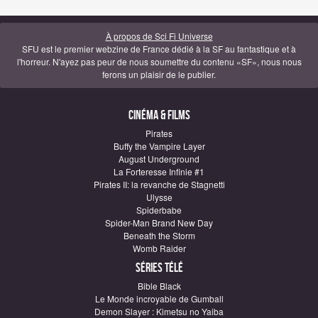
À propos de Sci Fi Universe
SFU est le premier webzine de France dédié à la SF au fantastique et à
l'horreur. N'ayez pas peur de nous soumettre du contenu «SF», nous nous
ferons un plaisir de le publier.
Cinéma & Films
Pirates
Buffy the Vampire Layer
August Underground
La Forteresse Infinie #1
Pirates II: la revanche de Stagnetti
Ulysse
Spiderbabe
Spider-Man Brand New Day
Beneath the Storm
Womb Raider
Séries télé
Bible Black
Le Monde incroyable de Gumball
Demon Slayer : Kimetsu no Yaiba