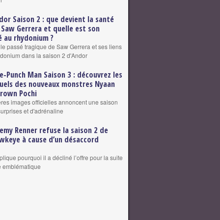
dor Saison 2 : que devient la santé
 Saw Gerrera et quelle est son
 au rhydonium ?
 le passé tragique de Saw Gerrera et ses liens
ydonium dans la saison 2 d'Andor
e-Punch Man Saison 3 : découvrez les
suels des nouveaux monstres Nyaan
grown Pochi
res images officielles annoncent une saison
surprises et d'adrénaline
remy Renner refuse la saison 2 de
wkeye à cause d’un désaccord
plique pourquoi il a décliné l’offre pour la suite
le emblématique