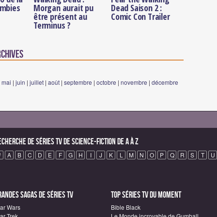
ombies
Morgan aurait pu
Dead Saison 2 :
être présent au
Comic Con Trailer
Terminus ?
rchives
|
mai
|
juin
|
juillet
|
août
|
septembre
|
octobre
|
novembre
|
décembre
echerche de Séries TV de science-fiction de A à Z
#
A
B
C
D
E
F
G
H
I
J
K
L
M
N
O
P
Q
R
S
T
U
randes sagas de Séries TV
Top Séries TV du moment
tar Wars
Bible Black
ar Trek
Le Monde incroyable de Gumball