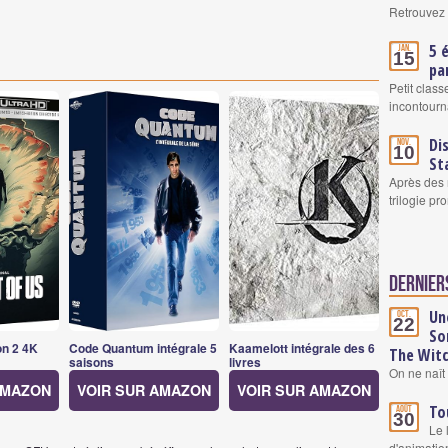
Retrouvez 
5 
Jan.
15
pa
Petit clas
incontourn
Di
Nov.
10
St
Après des 
trilogie pr
Derniers
Un
Oct.
22
So
on 2 4K
Code Quantum intégrale 5
Kaamelott intégrale des 6
The Wit
saisons
livres
On ne naît 
AMAZON
VOIR SUR AMAZON
VOIR SUR AMAZON
To
Août
30
Le 
d'animatio