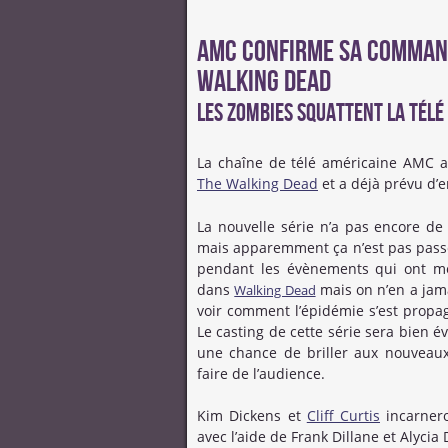
AMC confirme sa commande
Walking Dead
Les zombies squattent la télé
La chaîne de télé américaine AMC
The Walking Dead
et a déjà prévu d’e
La nouvelle série n’a pas encore de 
mais apparemment ça n’est pas passé)
pendant les évènements qui ont me
dans
mais on n’en a jama
Walking Dead
voir comment l’épidémie s’est propa
Le casting de cette série sera bien é
une chance de briller aux nouveaux
faire de l’audience.
Kim Dickens et
Cliff Curtis
incarnero
avec l’aide de Frank Dillane et Alyci