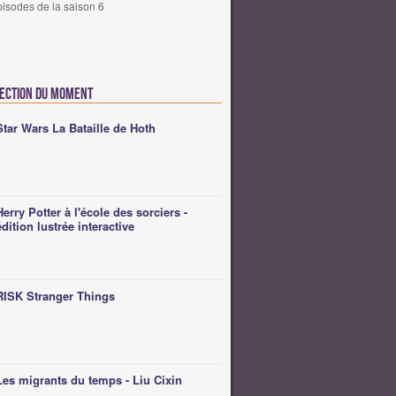
pisodes de la saison 6
lection du moment
Star Wars La Bataille de Hoth
Herry Potter à l'école des sorciers -
édition lustrée interactive
RISK Stranger Things
Les migrants du temps - Liu Cixin