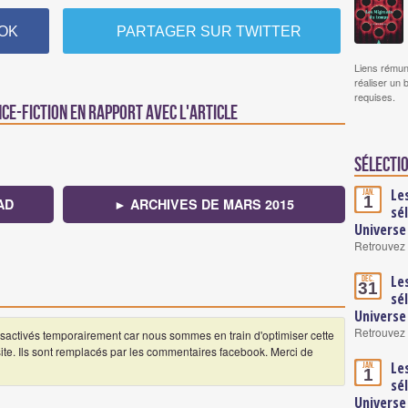
OK
PARTAGER SUR TWITTER
Liens rémun
réaliser un 
requises.
nce-fiction en rapport avec l'article
Sélectio
Le
Jan.
1
AD
► ARCHIVES DE MARS 2015
sé
Universe
Retrouvez 
Le
Déc.
31
sé
Universe
Retrouvez 
ctivés temporairement car nous sommes en train d'optimiser cette
 site. Ils sont remplacés par les commentaires facebook. Merci de
Le
Jan.
1
sé
Universe