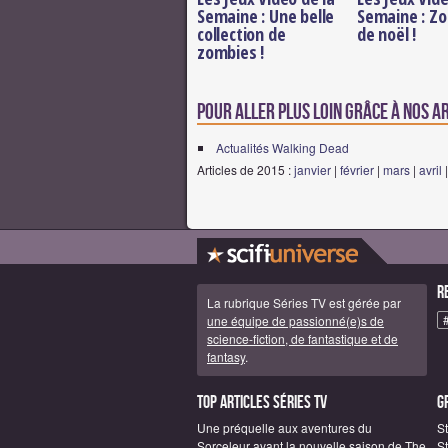
Semaine : Une belle
Semaine : Z
collection de
de noël !
zombies !
Pour aller plus loin grâce à nos a
Actualités Walking Dead
Articles de 2015 :
janvier
|
février
|
mars
|
avril
R
La rubrique Séries TV est gérée par
une équipe de passionné(e)s de
science-fiction, de fantastique et de
fantasy
.
Top articles Séries TV
G
Une préquelle aux aventures du
S
Sorceleur avant la nouvelle saison de The
St