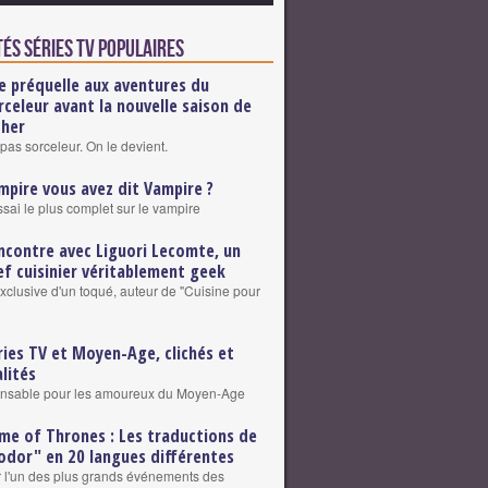
és Séries TV populaires
e préquelle aux aventures du
rceleur avant la nouvelle saison de
cher
pas sorceleur. On le devient.
mpire vous avez dit Vampire ?
ssai le plus complet sur le vampire
ncontre avec Liguori Lecomte, un
ef cuisinier véritablement geek
exclusive d'un toqué, auteur de "Cuisine pour
ries TV et Moyen-Age, clichés et
alités
ensable pour les amoureux du Moyen-Age
me of Thrones : Les traductions de
odor" en 20 langues différentes
r l'un des plus grands événements des