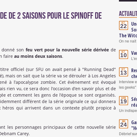
Actualit
 de 2 saisons pour le spinoff de
Un
Oct.
22
So
The Wit
On ne naît 
 a donné son
feu vert pour la nouvelle série dérivée
de
Va
Oct.
10
n faire
au moins deux saisons
.
L'e
titre officiel (sur SFU on avait pensé à "Running Dead"
Re
Oct.
13
, mais on sait que la série va se dérouler à Los Angeles
ch
Interview 
né à l’apocalypse zombie. Cet évènement est évoqué
les geeks"
is rien vu, ce sera donc l’occasion d’en savoir plus et de
gée et comment les gens de l’époque se sont organisés.
Sé
Avril
19
videmment différent de la série originale ce qui donnera
ré
 héros qui arrivent dans un contexte plutôt propice à
Un indisp
Ga
Mai
24
nt les personnages principaux de cette nouvelle série
"H
a Debnam Carey.
Débrief su