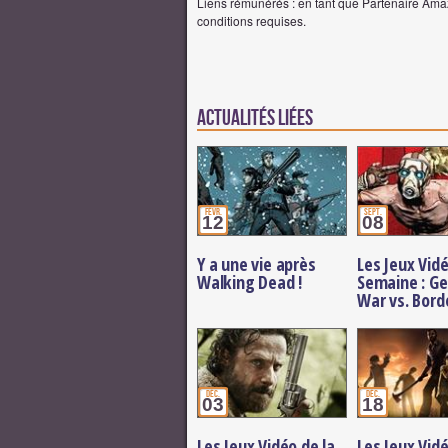
Liens rémunérés : en tant que Partenaire Amaz
conditions requises.
Actualités Liées
févr.
sept.
12
08
Y a une vie après
Les Jeux Vidé
Walking Dead !
Semaine : Ge
War vs. Bord
déc.
déc.
03
18
Les Jeux Vidéo de la
Les Jeux Vidé