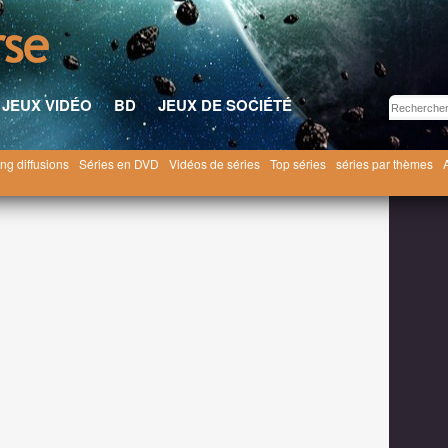
JEUX VIDÉO
BD
JEUX DE SOCIÉTÉ
ng diffusions
Séries en DVD
Vidéos de séries
Top séries
séries par thèmes
ars 2015
AMC confirme sa commande de 2 saisons pour le spinoff de Walking Dead