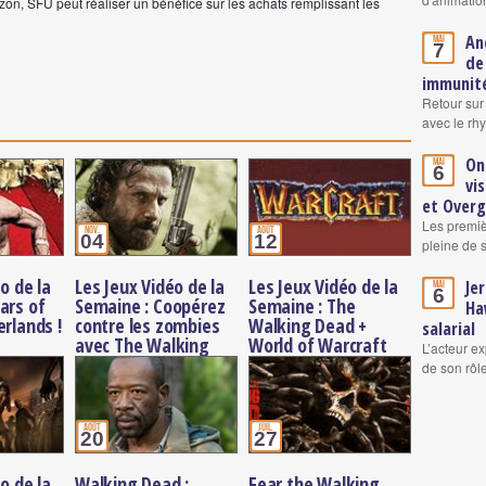
on, SFU peut réaliser un bénéfice sur les achats remplissant les
An
Mai
7
de
immunité
Retour sur
avec le rh
On
Mai
6
vi
et Over
Les premiè
nov.
août
04
12
pleine de 
o de la
Les Jeux Vidéo de la
Les Jeux Vidéo de la
Je
Mai
6
ars of
Semaine : Coopérez
Semaine : The
Ha
erlands !
contre les zombies
Walking Dead +
salarial
avec The Walking
World of Warcraft
L’acteur ex
Dead !
de son rô
août
juil.
20
27
o de la
Walking Dead :
Fear the Walking