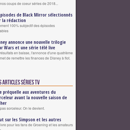
nos coups de coeur séries de 2018...
épisodes de Black Mirror sélectionnés
r la rédaction
sement 100% subjectif des épisodes
ables
sney annonce une nouvelle trilogie
ar Wars et une série télé live
résultats en baisse, l'annonce d'une quatrième
omet de remettre les finances de Disney à flot.
 articles Séries TV
e préquelle aux aventures du
rceleur avant la nouvelle saison de
cher
pas sorceleur. On le devient.
ut sur les Simpson et les autres
livre pour les fans de Groening et les amateurs
n