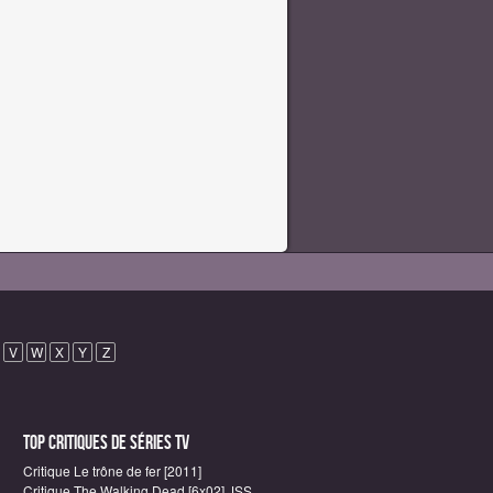
V
W
X
Y
Z
Top critiques de Séries TV
Critique Le trône de fer [2011]
Critique The Walking Dead [6x02] JSS