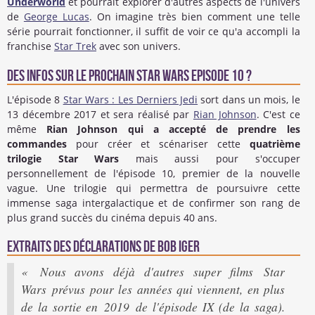
Underworld
et pourrait explorer d'autres aspects de l'univers
de
George Lucas
. On imagine très bien comment une telle
série pourrait fonctionner, il suffit de voir ce qu'a accompli la
franchise
Star Trek
avec son univers.
Des infos sur le prochain Star Wars Episode 10 ?
L'épisode 8
Star Wars : Les Derniers Jedi
sort dans un mois, le
13 décembre 2017 et sera réalisé par
Rian Johnson
. C'est ce
même
Rian Johnson qui a accepté de prendre les
commandes
pour créer et scénariser cette
quatrième
trilogie Star Wars
mais aussi pour s'occuper
personnellement de l'épisode 10, premier de la nouvelle
vague. Une trilogie qui permettra de poursuivre cette
immense saga intergalactique et de confirmer son rang de
plus grand succès du cinéma depuis 40 ans.
Extraits des déclarations de Bob Iger
« Nous avons déjà d'autres super films Star
Wars prévus pour les années qui viennent, en plus
de la sortie en 2019 de l'épisode IX (de la saga).