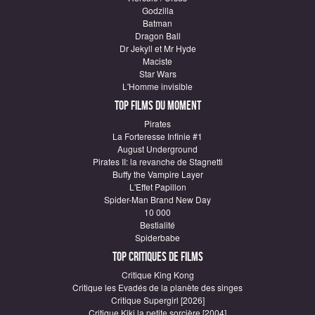
Godzilla
Batman
Dragon Ball
Dr Jekyll et Mr Hyde
Maciste
Star Wars
L'Homme invisible
Top Films du moment
Pirates
La Forteresse Infinie #1
August Underground
Pirates II: la revanche de Stagnetti
Buffy the Vampire Layer
L'Effet Papillon
Spider-Man Brand New Day
10 000
Bestialité
Spiderbabe
Top critiques de Films
Critique King Kong
Critique les Evadés de la planète des singes
Critique Supergirl [2026]
Critique Kiki la petite sorcière [2004]