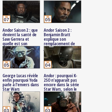
mai
mai
07
05
Andor Saison 2 : que
Andor Saison 2 :
devient la santé de
Benjamin Bratt
Saw Gerrera et
explique son
quelle est son
remplacement de
immunité au
Jimmy Smits dans le
rhydonium ?
rôle de Bail Organa
mai
mai
05
04
George Lucas révèle
Andor : pourquoi K-
enfin pourquoi Yoda
2SO n'apparaît pas
parle à l'envers dans
encore dans la série
Star Wars
Star Wars, selon le
créateur
mai
mai
03
03