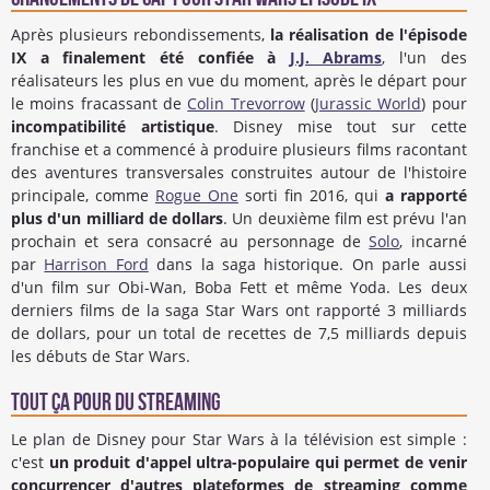
Après plusieurs rebondissements,
la réalisation de l'épisode
IX a finalement été confiée à
J.J. Abrams
, l'un des
réalisateurs les plus en vue du moment, après le départ pour
le moins fracassant de
Colin Trevorrow
(
Jurassic World
) pour
incompatibilité artistique
. Disney mise tout sur cette
franchise et a commencé à produire plusieurs films racontant
des aventures transversales construites autour de l'histoire
principale, comme
Rogue One
sorti fin 2016, qui
a rapporté
plus d'un milliard de dollars
. Un deuxième film est prévu l'an
prochain et sera consacré au personnage de
Solo
, incarné
par
Harrison Ford
dans la saga historique. On parle aussi
d'un film sur Obi-Wan, Boba Fett et même Yoda. Les deux
derniers films de la saga Star Wars ont rapporté 3 milliards
de dollars, pour un total de recettes de 7,5 milliards depuis
les débuts de Star Wars.
Tout ça pour du streaming
Le plan de Disney pour Star Wars à la télévision est simple :
c'est
un produit d'appel ultra-populaire qui permet de venir
concurrencer d'autres plateformes de streaming comme