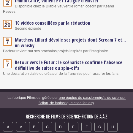
Immortalité, violence et fatigue d’exister
2
Disponible chez le Diable Vauvert le roman coécrit par Keanu
Reeves
10 vidéos conseillées par la rédaction
Oct.
29
Second épisode
Matthew Lillard dévoile ses projets dont Scream 7 et...
Mai
7
un whisky
L’acteur revient sur ses prochains projets inspirés par l'imaginaire
Retour vers le Futur : le scénariste confirme l'absence
Mai
7
définitive de suites ou spin-offs
Une déclaration claire du créateur de la franchise pour rassurer les fans
La rubrique Films est gérée par
une équipe de passionné(e)s de science-
fiction, de fantastique et de fantasy
.
Recherche de Films de science-fiction de A à Z
#
A
B
C
D
E
F
G
H