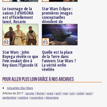
Le tournage de la
Star Wars Eclipse :
saison 2 d'AHSOKA
premières images
est officiellement
conceptuelles
lancé, Rosario
dévoilent de
Dawson partage une
nouveaux
première photo BTS
personnages du jeu
mai
mai
02
01
Star Wars : John
Quelle est la place
Boyega révèle ce que
de la Terre dans
Finn voulait dire à
l'univers Star Wars ?
Rey dans l'Épisode IX
La vérité enfin
révélée
Pour aller plus loin grâce à nos archives
Actualités Star Wars
Articles de 2017 :
janvier
|
février
|
mars
|
avril
|
mai
|
juin
|
juillet
|
août
|
septembre
|
octobre
|
novembre
|
décembre