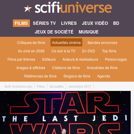
FILMS
SÉRIES TV
LIVRES
JEUX VIDÉO
BD
JEUX DE SOCIÉTÉ
MUSIQUE
Critiques de films
Actualités cinéma
Bandes annonces
Au ciné en 2026
Ce soir à la TV
En DVD
Top films
Films par thèmes
Editeurs
Acteurs & réalisateurs
Personnages
Images & affiches
Citations de films
Anecdotes de films
Références de films
Slogans de films
Agenda
Scifi-Universe.com
Films
Actualités
novembre 2017
Disney annonce une nouvelle trilogie Star Wars et une série télé live