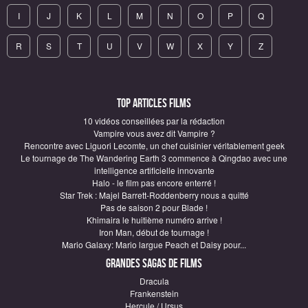
I
J
K
L
M
N
O
P
Q
R
S
T
U
V
W
X
Y
Z
Top articles Films
10 vidéos conseillées par la rédaction
Vampire vous avez dit Vampire ?
Rencontre avec Liguori Lecomte, un chef cuisinier véritablement geek
Le tournage de The Wandering Earth 3 commence à Qingdao avec une
intelligence artificielle innovante
Halo - le film pas encore enterré !
Star Trek : Majel Barrett-Roddenberry nous a quitté
Pas de saison 2 pour Blade !
Khimaira le huitième numéro arrive !
Iron Man, début de tournage !
Mario Galaxy: Mario largue Peach et Daisy pour...
Grandes sagas de Films
Dracula
Frankenstein
Hercule / Ursus