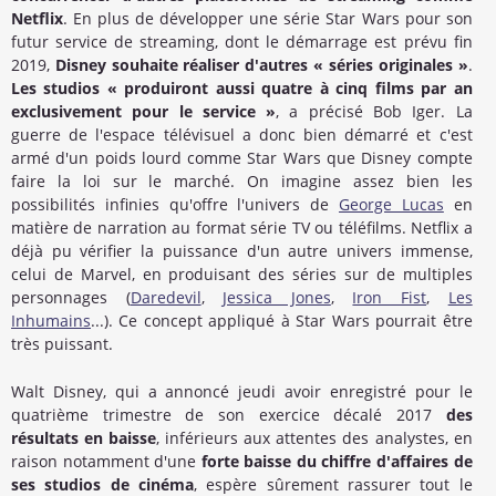
Netflix
. En plus de développer une série Star Wars pour son
futur service de streaming, dont le démarrage est prévu fin
2019,
Disney souhaite réaliser d'autres « séries originales »
.
Les studios « produiront aussi quatre à cinq films par an
exclusivement pour le service »
, a précisé Bob Iger. La
guerre de l'espace télévisuel a donc bien démarré et c'est
armé d'un poids lourd comme Star Wars que Disney compte
faire la loi sur le marché. On imagine assez bien les
possibilités infinies qu'offre l'univers de
George Lucas
en
matière de narration au format série TV ou téléfilms. Netflix a
déjà pu vérifier la puissance d'un autre univers immense,
celui de Marvel, en produisant des séries sur de multiples
personnages (
Daredevil
,
Jessica Jones
,
Iron Fist
,
Les
Inhumains
...). Ce concept appliqué à Star Wars pourrait être
très puissant.
Walt Disney, qui a annoncé jeudi avoir enregistré pour le
quatrième trimestre de son exercice décalé 2017
des
résultats en baisse
, inférieurs aux attentes des analystes, en
raison notamment d'une
forte baisse du chiffre d'affaires de
ses studios de cinéma
, espère sûrement rassurer tout le