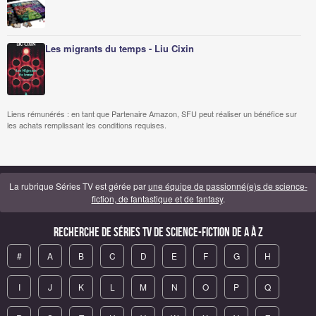
Les migrants du temps - Liu Cixin
Liens rémunérés : en tant que Partenaire Amazon, SFU peut réaliser un bénéfice sur
les achats remplissant les conditions requises.
La rubrique Séries TV est gérée par
une équipe de passionné(e)s de science-
fiction, de fantastique et de fantasy
.
Recherche de Séries TV de science-fiction de A à Z
#
A
B
C
D
E
F
G
H
I
J
K
L
M
N
O
P
Q