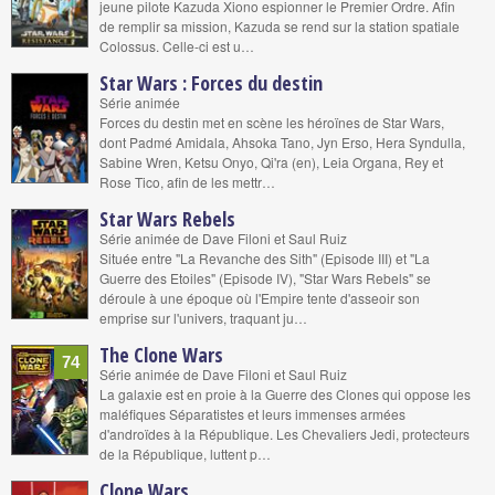
jeune pilote Kazuda Xiono espionner le Premier Ordre. Afin
de remplir sa mission, Kazuda se rend sur la station spatiale
Colossus. Celle-ci est u…
Star Wars : Forces du destin
Série animée
Forces du destin met en scène les héroïnes de Star Wars,
dont Padmé Amidala, Ahsoka Tano, Jyn Erso, Hera Syndulla,
Sabine Wren, Ketsu Onyo, Qi'ra (en), Leia Organa, Rey et
Rose Tico, afin de les mettr…
Star Wars Rebels
Série animée de Dave Filoni et Saul Ruiz
Située entre "La Revanche des Sith" (Episode III) et "La
Guerre des Etoiles" (Episode IV), "Star Wars Rebels" se
déroule à une époque où l'Empire tente d'asseoir son
emprise sur l'univers, traquant ju…
The Clone Wars
74
Série animée de Dave Filoni et Saul Ruiz
La galaxie est en proie à la Guerre des Clones qui oppose les
maléfiques Séparatistes et leurs immenses armées
d'androïdes à la République. Les Chevaliers Jedi, protecteurs
de la République, luttent p…
Clone Wars