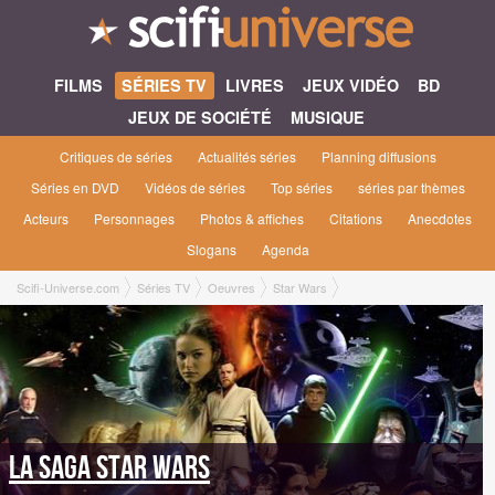
FILMS
SÉRIES TV
LIVRES
JEUX VIDÉO
BD
JEUX DE SOCIÉTÉ
MUSIQUE
Critiques de séries
Actualités séries
Planning diffusions
Séries en DVD
Vidéos de séries
Top séries
séries par thèmes
Acteurs
Personnages
Photos & affiches
Citations
Anecdotes
Slogans
Agenda
Scifi-Universe.com
Séries TV
Oeuvres
Star Wars
La saga Star Wars