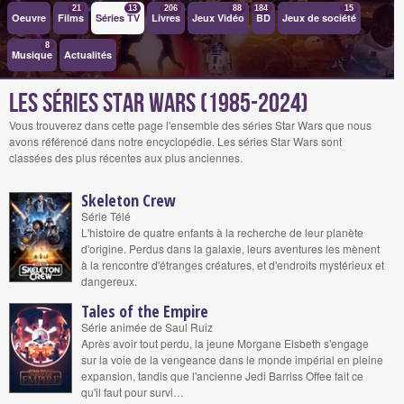
21
13
206
88
184
15
Oeuvre
Films
Séries TV
Livres
Jeux Vidéo
BD
Jeux de société
8
Musique
Actualités
Les séries Star Wars (1985-2024)
Vous trouverez dans cette page l'ensemble des séries Star Wars que nous
avons référencé dans notre encyclopédie. Les séries Star Wars sont
classées des plus récentes aux plus anciennes.
Skeleton Crew
Série Télé
L'histoire de quatre enfants à la recherche de leur planète
d'origine. Perdus dans la galaxie, leurs aventures les mènent
à la rencontre d'étranges créatures, et d'endroits mystérieux et
dangereux.
Tales of the Empire
Série animée de Saul Ruiz
Après avoir tout perdu, la jeune Morgane Elsbeth s'engage
sur la voie de la vengeance dans le monde impérial en pleine
expansion, tandis que l'ancienne Jedi Barriss Offee fait ce
qu'il faut pour survi…