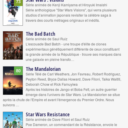
73
Série animée de Kenji Kamiyama et Hiroyuki Imaishi
Série anthologique "Star Wars Visions", qui verra plusieurs
studios d’animation japonais revisiter la célèbre saga à
travers des courts métrages originaux et inédits.
The Bad Batch
Série animée de Saul Ruiz
L'escouade Bad Batch - une troupe d'élite de clones
expérimentaux génétiquement différente de ceux constituant
la grande armée de la République - trouve ses marques dans
une galaxie en pleine transfo…
The Mandalorian
80
Série Télé de Carl Weathers, Jon Favreau, Robert Rodriguez,
Peyton Reed, Bryce Dallas Howard, Dave Filoni, Taika Waititi,
Deborah Chow et Rick Famuyiwa
Après les histoires de Jango et Boba Fett, un autre guerrier
émerge dans l'univers de Star Wars. Le Mandalorien se situe
après la chute de l'Empire et avant l'émergence du Premier Ordre. Nous
suivons …
Star Wars Resistance
Série animée de Dave Filoni et Saul Ruiz
Poe Dameron, un commandant de la Résistance, envoie le