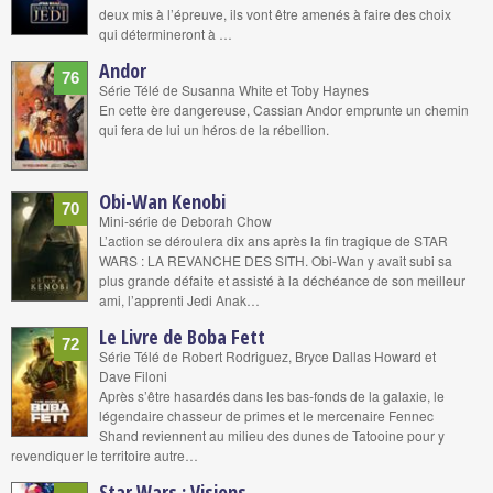
deux mis à l’épreuve, ils vont être amenés à faire des choix
qui détermineront à …
Andor
76
Série Télé de Susanna White et Toby Haynes
En cette ère dangereuse, Cassian Andor emprunte un chemin
qui fera de lui un héros de la rébellion.
Obi-Wan Kenobi
70
Mini-série de Deborah Chow
L’action se déroulera dix ans après la fin tragique de STAR
WARS : LA REVANCHE DES SITH. Obi-Wan y avait subi sa
plus grande défaite et assisté à la déchéance de son meilleur
ami, l’apprenti Jedi Anak…
Le Livre de Boba Fett
72
Série Télé de Robert Rodriguez, Bryce Dallas Howard et
Dave Filoni
Après s’être hasardés dans les bas-fonds de la galaxie, le
légendaire chasseur de primes et le mercenaire Fennec
Shand reviennent au milieu des dunes de Tatooine pour y
revendiquer le territoire autre…
Star Wars : Visions