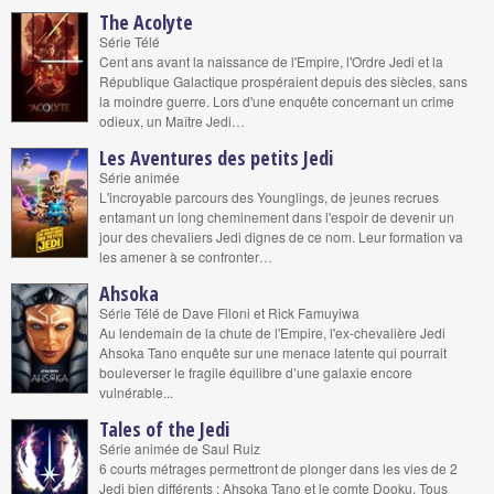
The Acolyte
Série Télé
Cent ans avant la naissance de l'Empire, l'Ordre Jedi et la
République Galactique prospéraient depuis des siècles, sans
la moindre guerre. Lors d'une enquête concernant un crime
odieux, un Maître Jedi…
Les Aventures des petits Jedi
Série animée
L'incroyable parcours des Younglings, de jeunes recrues
entamant un long cheminement dans l'espoir de devenir un
jour des chevaliers Jedi dignes de ce nom. Leur formation va
les amener à se confronter…
Ahsoka
Série Télé de Dave Filoni et Rick Famuyiwa
Au lendemain de la chute de l'Empire, l'ex-chevalière Jedi
Ahsoka Tano enquête sur une menace latente qui pourrait
bouleverser le fragile équilibre d’une galaxie encore
vulnérable...
Tales of the Jedi
Série animée de Saul Ruiz
6 courts métrages permettront de plonger dans les vies de 2
Jedi bien différents : Ahsoka Tano et le comte Dooku. Tous