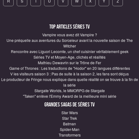
R
S
T
U
V
W
X
Y
Z
Top articles Séries TV
Vampire vous avez dit Vampire ?
Une préquelle aux aventures du Sorceleur avant la nouvelle saison de The
Witcher
Rencontre avec Liguori Lecomte, un chef cuisinier véritablement geek
Séries TV et Moyen-Age, clichés et réalités
Mathieu Dewavrin sur le Trône de Fer
Game of Thrones : Les traductions de "Hodor" en 20 langues différentes
V les visiteurs saison 3 : Pas de suite à la saison 2, les fans sont déçus
Le producteur de Fringe nous explique dans quelle réalité on se trouve à la fin de
la série
Stargate Worlds, le MMORPG de Stargate
"Taken" enlève l'Emmy Award de la meilleure mini série
Grandes sagas de Séries TV
Star Wars
Star Trek
Batman
Spider-Man
Transformers