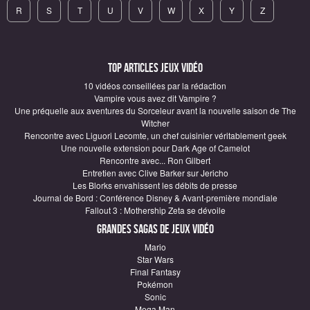
R
S
T
U
V
W
X
Y
Z
Top articles Jeux vidéo
10 vidéos conseillées par la rédaction
Vampire vous avez dit Vampire ?
Une préquelle aux aventures du Sorceleur avant la nouvelle saison de The
Witcher
Rencontre avec Liguori Lecomte, un chef cuisinier véritablement geek
Une nouvelle extension pour Dark Age of Camelot
Rencontre avec... Ron Gilbert
Entretien avec Clive Barker sur Jericho
Les Blorks envahissent les débits de presse
Journal de Bord : Conférence Disney & Avant-première mondiale
Fallout 3 : Mothership Zeta se dévoile
Grandes sagas de Jeux vidéo
Mario
Star Wars
Final Fantasy
Pokémon
Sonic
Mega Man