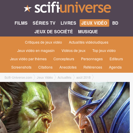
FILMS
SÉRIES TV
LIVRES
JEUX VIDÉO
BD
JEUX DE SOCIÉTÉ
MUSIQUE
Critiques de jeux vidéo
Actualités vidéoludiques
Jeux vidéo en magasin
Vidéos de jeux
Top jeux vidéo
Jeux vidéo par thèmes
Concepteurs
Personnages
Editeurs
Screenshots
Citations
Anecdotes
Références
Agenda
Scifi-Universe.com
Jeux Vidéo
Actualités
août 2018
Les Jeux Vidéo de la Semaine : The Walking Dead + World of Warcraft