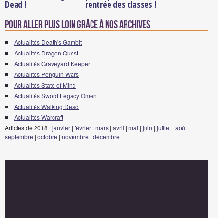
Dead !
rentrée des classes !
Pour aller plus loin grâce à nos archives
Actualités Death's Gambit
Actualités Dragon Quest
Actualités Graveyard Keeper
Actualités Penguin Wars
Actualités State of Mind
Actualités Sword Legacy Omen
Actualités Walking Dead
Actualités Warcraft
Articles de 2018 :
janvier
|
février
|
mars
|
avril
|
mai
|
juin
|
juillet
|
août
|
septembre
|
octobre
|
novembre
|
décembre