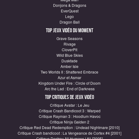
Donjons & Dragons
EverQuest
Lego
Dragon Ball
Top Jeux vidéo du moment
Grave Seasons
Rivage
CloverPit
Wild Blue Skies
Duskfade
Amber Isle
Two Worlds II : Shattered Embrace
Azur et Asmar
Kingdom Under Fire : Circle of Doom
Arc the Lad : End of Darkness
Top critiques de Jeux vidéo
Critique Avatar : Le Jeu
Critique Crash Bandicoot 3 : Warped
Critique Rayman 3 : Hoodlum Havoc
Critique Ninja Gaiden 2
Critique Red Dead Redemption : Undead Nightmare [2010]
Critique Crash bandicoot : La Vengeance de Cortex #4 [2001]
Critique Destroy All Humans ! #1 [2005]