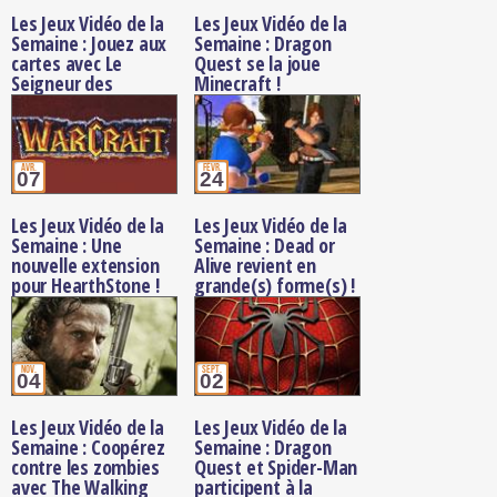
Les Jeux Vidéo de la
Les Jeux Vidéo de la
Semaine : Jouez aux
Semaine : Dragon
cartes avec Le
Quest se la joue
Seigneur des
Minecraft !
Anneaux !
avr.
févr.
07
24
Les Jeux Vidéo de la
Les Jeux Vidéo de la
Semaine : Une
Semaine : Dead or
nouvelle extension
Alive revient en
pour HearthStone !
grande(s) forme(s) !
nov.
sept.
04
02
Les Jeux Vidéo de la
Les Jeux Vidéo de la
Semaine : Coopérez
Semaine : Dragon
contre les zombies
Quest et Spider-Man
avec The Walking
participent à la