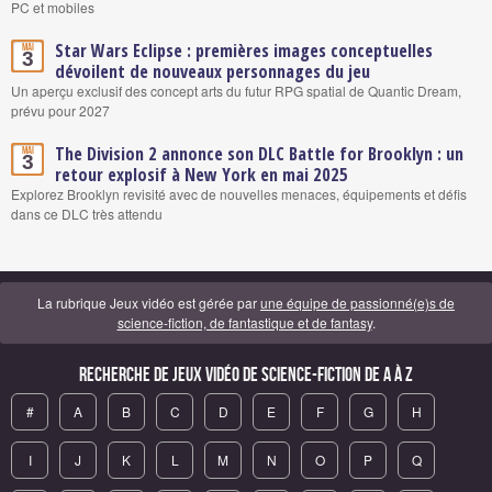
PC et mobiles
Star Wars Eclipse : premières images conceptuelles
Mai
3
dévoilent de nouveaux personnages du jeu
Un aperçu exclusif des concept arts du futur RPG spatial de Quantic Dream,
prévu pour 2027
The Division 2 annonce son DLC Battle for Brooklyn : un
Mai
3
retour explosif à New York en mai 2025
Explorez Brooklyn revisité avec de nouvelles menaces, équipements et défis
dans ce DLC très attendu
La rubrique Jeux vidéo est gérée par
une équipe de passionné(e)s de
science-fiction, de fantastique et de fantasy
.
Recherche de Jeux vidéo de science-fiction de A à Z
#
A
B
C
D
E
F
G
H
I
J
K
L
M
N
O
P
Q