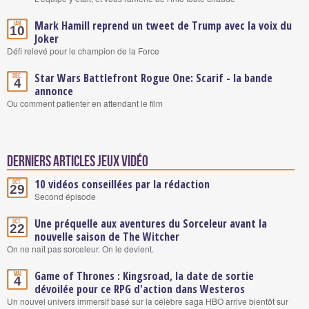
Mark Hamill reprend un tweet de Trump avec la voix du
Jan.
10
Joker
Défi relevé pour le champion de la Force
Star Wars Battlefront Rogue One: Scarif - la bande
Déc.
4
annonce
Ou comment patienter en attendant le film
Derniers articles Jeux vidéo
10 vidéos conseillées par la rédaction
Oct.
29
Second épisode
Une préquelle aux aventures du Sorceleur avant la
Oct.
22
nouvelle saison de The Witcher
On ne naît pas sorceleur. On le devient.
Game of Thrones : Kingsroad, la date de sortie
Mai
4
dévoilée pour ce RPG d'action dans Westeros
Un nouvel univers immersif basé sur la célèbre saga HBO arrive bientôt sur